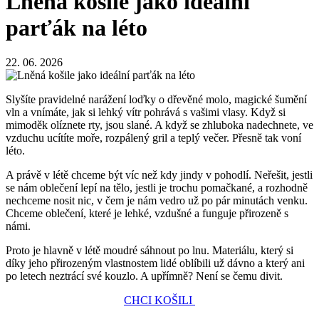
Lněná košile jako ideální
parťák na léto
22. 06. 2026
Slyšíte pravidelné narážení loďky o dřevěné molo, magické šumění
vln a vnímáte, jak si lehký vítr pohrává s vašimi vlasy. Když si
mimoděk olíznete rty, jsou slané. A když se zhluboka nadechnete, ve
vzduchu ucítíte moře, rozpálený gril a teplý večer. Přesně tak voní
léto.
A právě v létě chceme být víc než kdy jindy v pohodlí. Neřešit, jestli
se nám oblečení lepí na tělo, jestli je trochu pomačkané, a rozhodně
nechceme nosit nic, v čem je nám vedro už po pár minutách venku.
Chceme oblečení, které je lehké, vzdušné a funguje přirozeně s
námi.
Proto je hlavně v létě moudré sáhnout po lnu. Materiálu, který si
díky jeho přirozeným vlastnostem lidé oblíbili už dávno a který ani
po letech neztrácí své kouzlo. A upřímně? Není se čemu divit.
CHCI KOŠILI