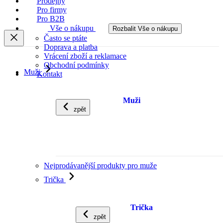
Prodejny
Pro firmy
Pro B2B
Vše o nákupu
Rozbalit Vše o nákupu
Často se ptáte
Doprava a platba
Vrácení zboží a reklamace
Obchodní podmínky
Muži
Kontakt
Muži
zpět
Nejprodávanější produkty pro muže
Trička
Trička
zpět