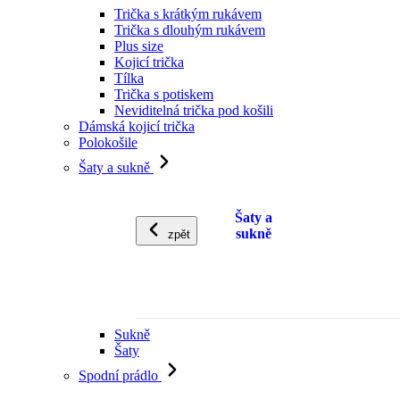
Trička s krátkým rukávem
Trička s dlouhým rukávem
Plus size
Kojicí trička
Tílka
Trička s potiskem
Neviditelná trička pod košili
Dámská kojicí trička
Polokošile
Šaty a sukně
Šaty a
sukně
zpět
Sukně
Šaty
Spodní prádlo