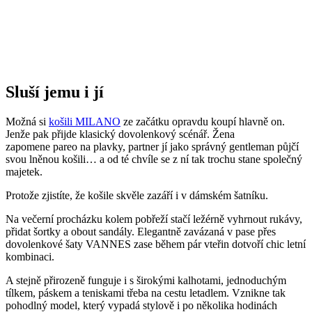
Sluší jemu i jí
Možná si
košili MILANO
ze začátku opravdu koupí hlavně on.
Jenže pak přijde klasický dovolenkový scénář. Žena
zapomene pareo na plavky, partner jí jako správný gentleman půjčí
svou lněnou košili… a od té chvíle se z ní tak trochu stane společný
majetek.
Protože zjistíte, že košile skvěle zazáří i v dámském šatníku.
Na večerní procházku kolem pobřeží stačí ležérně vyhrnout rukávy,
přidat šortky a obout sandály. Elegantně zavázaná v pase přes
dovolenkové šaty VANNES zase během pár vteřin dotvoří chic letní
kombinaci.
A stejně přirozeně funguje i s širokými kalhotami, jednoduchým
tílkem, páskem a teniskami třeba na cestu letadlem. Vznikne tak
pohodlný model, který vypadá stylově i po několika hodinách