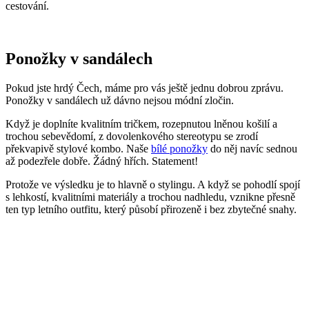
cestování.
Ponožky v sandálech
Pokud jste hrdý Čech, máme pro vás ještě jednu dobrou zprávu.
Ponožky v sandálech už dávno nejsou módní zločin.
Když je doplníte kvalitním tričkem, rozepnutou lněnou košilí a
trochou sebevědomí, z dovolenkového stereotypu se zrodí
překvapivě stylové kombo. Naše
bílé ponožky
do něj navíc sednou
až podezřele dobře. Žádný hřích. Statement!
Protože ve výsledku je to hlavně o stylingu. A když se pohodlí spojí
s lehkostí, kvalitními materiály a trochou nadhledu, vznikne přesně
ten typ letního outfitu, který působí přirozeně i bez zbytečné snahy.