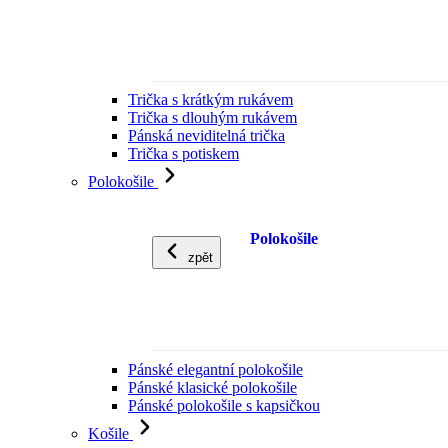
Trička s krátkým rukávem
Trička s dlouhým rukávem
Pánská neviditelná trička
Trička s potiskem
Polokošile
Polokošile
zpět
Pánské elegantní polokošile
Pánské klasické polokošile
Pánské polokošile s kapsičkou
Košile