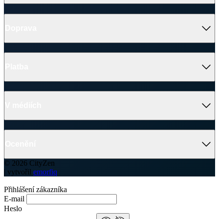
Doprava
Platba
V médiích
Ocenění
© 2026 CityZen
| vytvořil
emorfiq
Přihlášení zákazníka
E-mail
Heslo