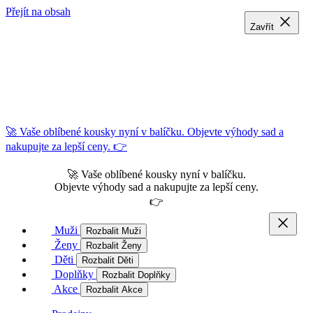
Přejít na obsah
Zavřít
Zavřít
Zavřít
🚀 Vaše oblíbené kousky nyní v balíčku. Objevte výhody sad a
nakupujte za lepší ceny. 👉
🚀 Vaše oblíbené kousky nyní v balíčku.
Objevte výhody sad a nakupujte za lepší ceny.
👉
Muži
Rozbalit Muži
Ženy
Rozbalit Ženy
Děti
Rozbalit Děti
Doplňky
Rozbalit Doplňky
Akce
Rozbalit Akce