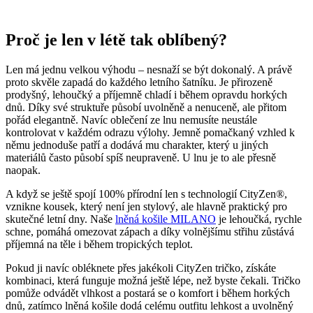
Proč je len v létě tak oblíbený?
Len má jednu velkou výhodu – nesnaží se být dokonalý. A právě
proto skvěle zapadá do každého letního šatníku. Je přirozeně
prodyšný, lehoučký a příjemně chladí i během opravdu horkých
dnů. Díky své struktuře působí uvolněně a nenuceně, ale přitom
pořád elegantně. Navíc oblečení ze lnu nemusíte neustále
kontrolovat v každém odrazu výlohy. Jemně pomačkaný vzhled k
němu jednoduše patří a dodává mu charakter, který u jiných
materiálů často působí spíš neupraveně. U lnu je to ale přesně
naopak.
A když se ještě spojí 100% přírodní len s technologií CityZen®,
vznikne kousek, který není jen stylový, ale hlavně praktický pro
skutečné letní dny. Naše
lněná košile MILANO
je lehoučká, rychle
schne, pomáhá omezovat zápach a díky volnějšímu střihu zůstává
příjemná na těle i během tropických teplot.
Pokud ji navíc obléknete přes jakékoli CityZen tričko, získáte
kombinaci, která funguje možná ještě lépe, než byste čekali. Tričko
pomůže odvádět vlhkost a postará se o komfort i během horkých
dnů, zatímco lněná košile dodá celému outfitu lehkost a uvolněný