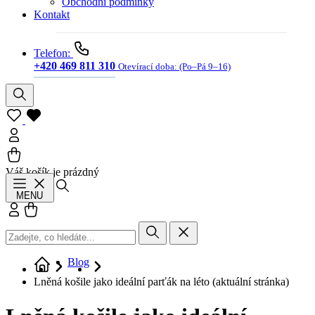
Obchodní podmínky
Kontakt
Telefon:
+420 469 811 310
Otevírací doba:
(Po–Pá 9–16)
Váš košík je prázdný
Hledat
MENU
Přihlásit se
Košík
Blog
Lněná košile jako ideální parťák na léto
(aktuální stránka)