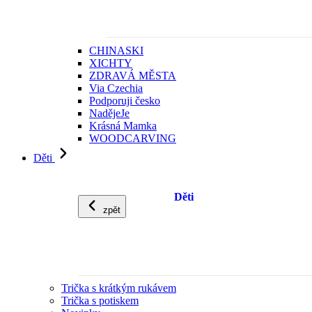
CHINASKI
XICHTY
ZDRAVÁ MĚSTA
Via Czechia
Podporuji česko
NadějeJe
Krásná Mamka
WOODCARVING
Děti
Děti
zpět
Trička s krátkým rukávem
Trička s potiskem