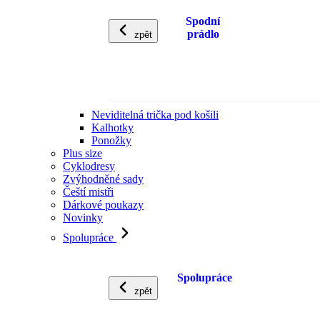
Spodní
prádlo
zpět
Neviditelná trička pod košili
Kalhotky
Ponožky
Plus size
Cyklodresy
Zvýhodněné sady
Čeští mistři
Dárkové poukazy
Novinky
Spolupráce
Spolupráce
zpět