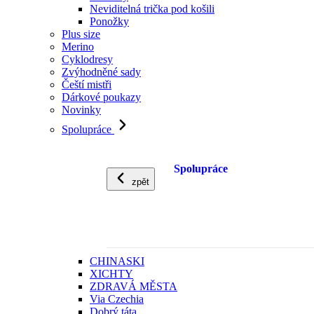
Neviditelná trička pod košili
Ponožky
Plus size
Merino
Cyklodresy
Zvýhodněné sady
Čeští mistři
Dárkové poukazy
Novinky
Spolupráce
Spolupráce
zpět
CHINASKI
XICHTY
ZDRAVÁ MĚSTA
Via Czechia
Dobrý táta