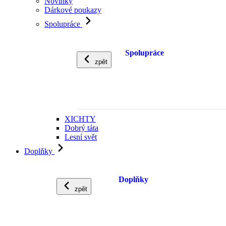
Novinky
Dárkové poukazy
Spolupráce
Spolupráce
zpět
XICHTY
Dobrý táta
Lesní svět
Doplňky
Doplňky
zpět