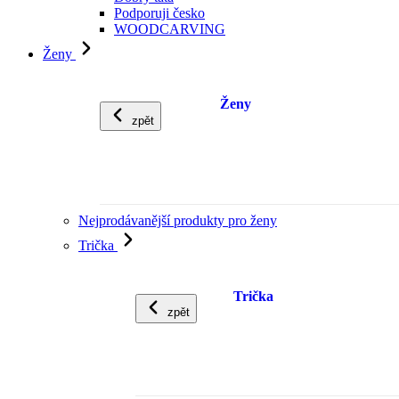
Podporuji česko
WOODCARVING
Ženy
Ženy
zpět
Nejprodávanější produkty pro ženy
Trička
Trička
zpět