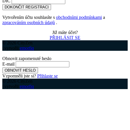
DIČ
DOKONČIT REGISTRACI
Vytvořením účtu souhlasíte s
obchodními podmínkami
a
zpracováním osobních údajů
.
Již máte účet?
PŘIHLÁSIT SE
© 2026 CityZen
| vytvořil
emorfiq
Obnovit zapomenuté heslo
E-mail
OBNOVIT HESLO
Vzpomněli jste si?
Přihlaste se
© 2026 CityZen
| vytvořil
emorfiq