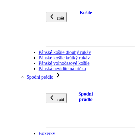
Košile
zpět
Pánské košile dlouhý rukáv
Pánské košile krátký rukáv
Pánské volnočasové košile
Pánská neviditelná trička
Spodní prádlo
Spodní
prádlo
zpět
Boxerky