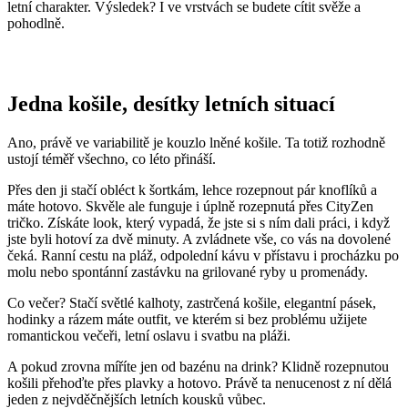
letní charakter. Výsledek? I ve vrstvách se budete cítit svěže a
pohodlně.
Jedna košile, desítky letních situací
Ano, právě ve variabilitě je kouzlo lněné košile. Ta totiž rozhodně
ustojí téměř všechno, co léto přináší.
Přes den ji stačí obléct k šortkám, lehce rozepnout pár knoflíků a
máte hotovo. Skvěle ale funguje i úplně rozepnutá přes CityZen
tričko. Získáte look, který vypadá, že jste si s ním dali práci, i když
jste byli hotoví za dvě minuty. A zvládnete vše, co vás na dovolené
čeká. Ranní cestu na pláž, odpolední kávu v přístavu i procházku po
molu nebo spontánní zastávku na grilované ryby u promenády.
Co večer? Stačí světlé kalhoty, zastrčená košile, elegantní pásek,
hodinky a rázem máte outfit, ve kterém si bez problému užijete
romantickou večeři, letní oslavu i svatbu na pláži.
A pokud zrovna míříte jen od bazénu na drink? Klidně rozepnutou
košili přehoďte přes plavky a hotovo. Právě ta nenucenost z ní dělá
jeden z nejvděčnějších letních kousků vůbec.