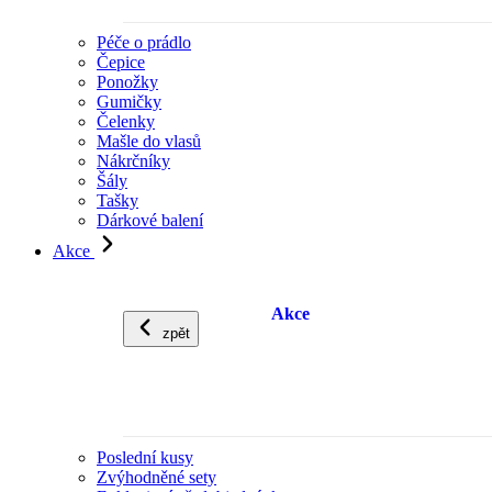
Péče o prádlo
Čepice
Ponožky
Gumičky
Čelenky
Mašle do vlasů
Nákrčníky
Šály
Tašky
Dárkové balení
Akce
Akce
zpět
Poslední kusy
Zvýhodněné sety