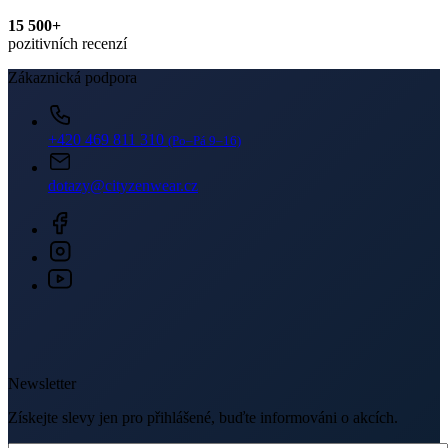
15 500+
pozitivních recenzí
Zákaznická podpora
+420 469 811 310
(Po–Pá 9–16)
dotazy@cityzenwear.cz
Newsletter
Získejte slevy jen pro přihlášené, buďte informováni o akcích.