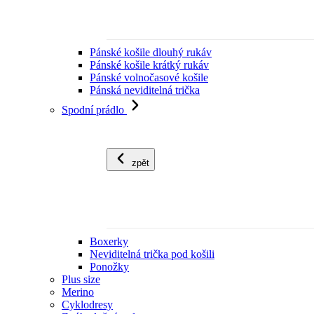
Pánské košile dlouhý rukáv
Pánské košile krátký rukáv
Pánské volnočasové košile
Pánská neviditelná trička
Spodní prádlo
zpět
Boxerky
Neviditelná trička pod košili
Ponožky
Plus size
Merino
Cyklodresy