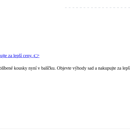
jte za lepší ceny. 👉
blíbené kousky nyní v balíčku. Objevte výhody sad a nakupujte za lepš