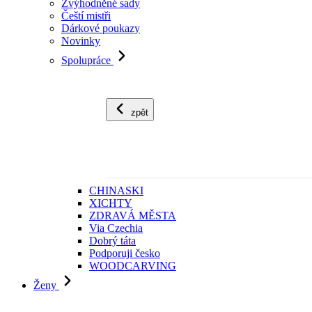
Zvýhodněné sady
Čeští mistři
Dárkové poukazy
Novinky
Spolupráce
zpět
CHINASKI
XICHTY
ZDRAVÁ MĚSTA
Via Czechia
Dobrý táta
Podporuji česko
WOODCARVING
Ženy