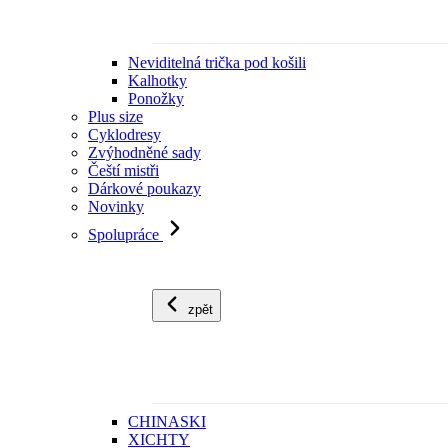
Neviditelná trička pod košili
Kalhotky
Ponožky
Plus size
Cyklodresy
Zvýhodněné sady
Čeští mistři
Dárkové poukazy
Novinky
Spolupráce
zpět
CHINASKI
XICHTY