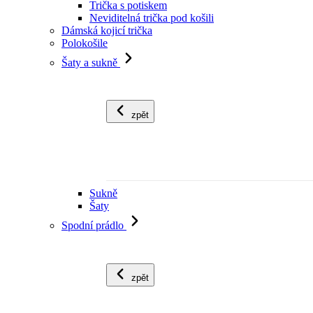
Trička s potiskem
Neviditelná trička pod košili
Dámská kojicí trička
Polokošile
Šaty a sukně
zpět
Sukně
Šaty
Spodní prádlo
zpět