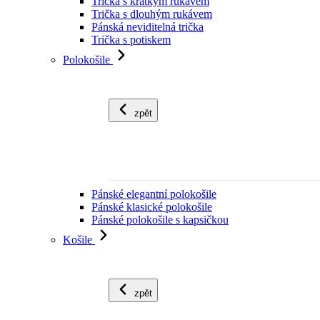
Trička s krátkým rukávem
Trička s dlouhým rukávem
Pánská neviditelná trička
Trička s potiskem
Polokošile
zpět
Pánské elegantní polokošile
Pánské klasické polokošile
Pánské polokošile s kapsičkou
Košile
zpět