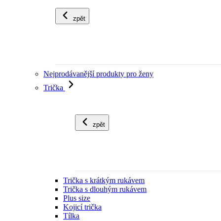
zpět
Nejprodávanější produkty pro ženy
Trička
zpět
Trička s krátkým rukávem
Trička s dlouhým rukávem
Plus size
Kojicí trička
Tílka