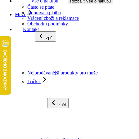
Vše o nákupu
Rozbalit Vše o nákupu
Často se ptáte
Doprava a platba
Muži
Vrácení zboží a reklamace
Obchodní podmínky
Kontakt
zpět
Nejprodávanější produkty pro muže
Trička
zpět