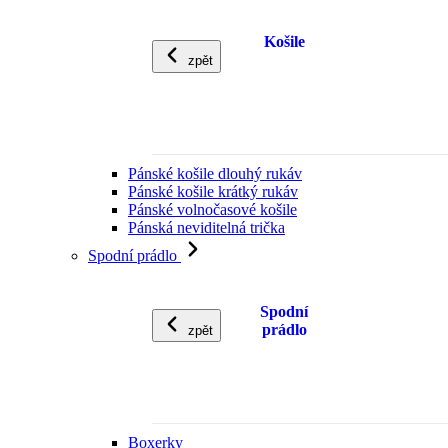
Košile
zpět
Pánské košile dlouhý rukáv
Pánské košile krátký rukáv
Pánské volnočasové košile
Pánská neviditelná trička
Spodní prádlo
Spodní
prádlo
zpět
Boxerky