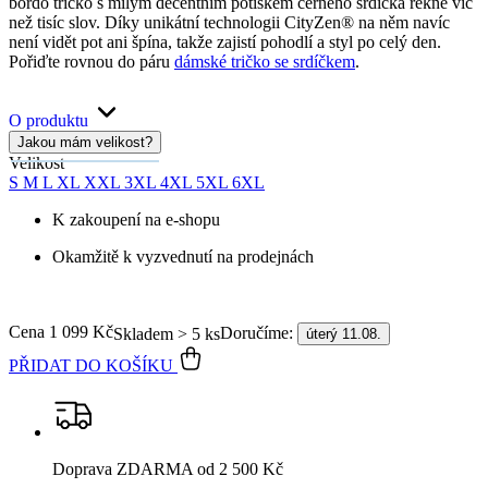
bordó tričko s milým decentním potiskem černého srdíčka řekne víc
než tisíc slov. Díky unikátní technologii CityZen® na něm navíc
není vidět pot ani špína, takže zajistí pohodlí a styl po celý den.
Pořiďte rovnou do páru
dámské tričko se srdíčkem
.
O produktu
Jakou mám velikost?
Velikost
S
M
L
XL
XXL
3XL
4XL
5XL
6XL
K zakoupení na e-shopu
Okamžitě k vyzvednutí na prodejnách
Cena
1 099 Kč
Doručíme:
Skladem > 5 ks
úterý 11.08.
PŘIDAT DO KOŠÍKU
Doprava ZDARMA
od 2 500 Kč