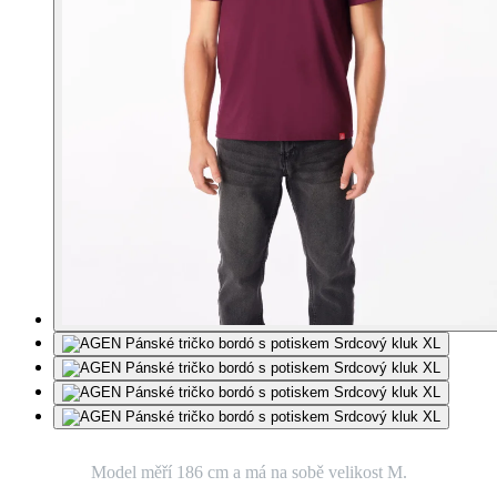
Model měří 186 cm a má na sobě velikost M.