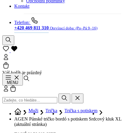
Obchodní podmínky
Kontakt
Telefon:
+420 469 811 310
Otevírací doba:
(Po–Pá 9–16)
Váš košík je prázdný
Hledat
MENU
Přihlásit se
Košík
Muži
Trička
Trička s potiskem
AGEN Pánské tričko bordó s potiskem Srdcový kluk XL
(aktuální stránka)