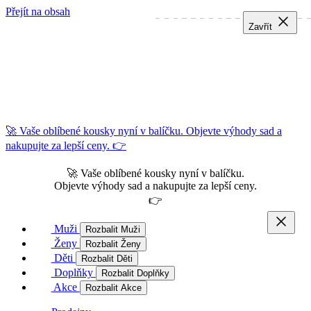
Přejít na obsah
Zavřít
Zavřít
Zavřít
🚀 Vaše oblíbené kousky nyní v balíčku. Objevte výhody sad a
nakupujte za lepší ceny. 👉
🚀 Vaše oblíbené kousky nyní v balíčku.
Objevte výhody sad a nakupujte za lepší ceny.
👉
Muži
Rozbalit Muži
Ženy
Rozbalit Ženy
Děti
Rozbalit Děti
Doplňky
Rozbalit Doplňky
Akce
Rozbalit Akce