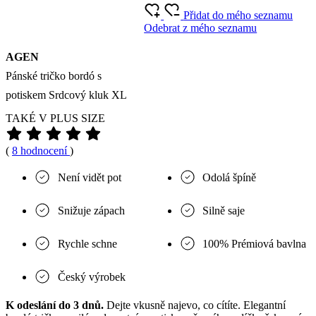
Přidat do mého seznamu
Odebrat z mého seznamu
AGEN
Pánské tričko bordó s
potiskem Srdcový kluk XL
TAKÉ V PLUS SIZE
(
8 hodnocení
)
Není vidět pot
Odolá špíně
Snižuje zápach
Silně saje
Rychle schne
100% Prémiová bavlna
Český výrobek
K odeslání do 3 dnů.
Dejte vkusně najevo, co cítíte. Elegantní