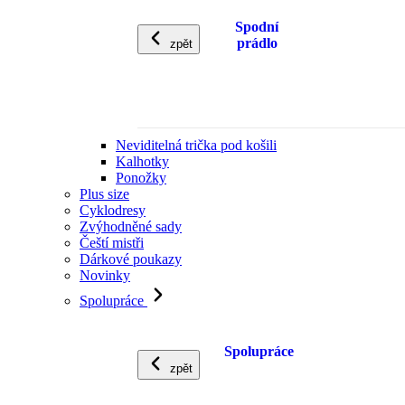
Spodní
prádlo
zpět
Neviditelná trička pod košili
Kalhotky
Ponožky
Plus size
Cyklodresy
Zvýhodněné sady
Čeští mistři
Dárkové poukazy
Novinky
Spolupráce
Spolupráce
zpět