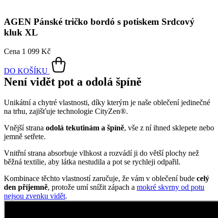
AGEN
Pánské tričko bordó s potiskem Srdcový
kluk XL
Cena
1 099 Kč
DO KOŠÍKU
Není vidět pot a odolá špíně
Unikátní a chytré vlastnosti, díky kterým je naše oblečení jedinečné
na trhu, zajišťuje technologie CityZen®.
Vnější strana
odolá tekutinám a špíně
, vše z ní ihned sklepete nebo
jemně setřete.
Vnitřní strana absorbuje vlhkost a rozvádí ji do větší plochy než
běžná textilie, aby látka nestudila a pot se rychleji odpařil.
Kombinace těchto vlastností zaručuje, že vám v oblečení bude
celý
den příjemně
, protože umí snížit zápach a
mokré skvrny od potu
nejsou zvenku vidět
.