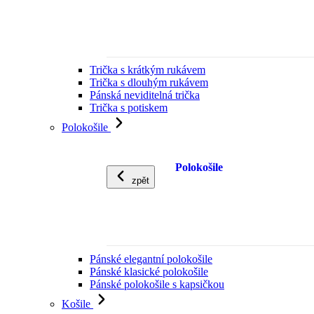
Trička s krátkým rukávem
Trička s dlouhým rukávem
Pánská neviditelná trička
Trička s potiskem
Polokošile
Polokošile
zpět
Pánské elegantní polokošile
Pánské klasické polokošile
Pánské polokošile s kapsičkou
Košile