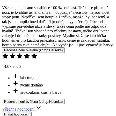
Vše, co je popsáno v nabídce 100 % souhlasí. Tričko se příjemně
nosí, je kvalitně ušité, drží tvar, "odpuzuje" nečistoty, nejsou vidět
stopy potu. Nejdříve jsem koupila 1 tričko, manžel byl nadšený, a
tak jsem koupila hned další tři (modré, navy a černé). Obchod
vypisuje pravidelně akce a slevy, takže cena podle mě odpovídá
kvalitě. Trička jsou vhodná pro všechny postavy, tričko drží tvar a
zakryje i drobné nedostatky postavy. Myslím si, že se tato trička
hodí téměř pro každou příležitost, např. černé je základem šatníku,
bordo barva také nemá chybu. Na výběr jsou i jiné výraznější barvy.
Recenze není ověřena
(zdroj: Heureka)
14.07.2026
fakt funguje
rychle dodáno
neokoukaná krásná barva
Recenze není ověřena
(zdroj: Heureka)
Všechna hodnocení
Přidat hodnocení