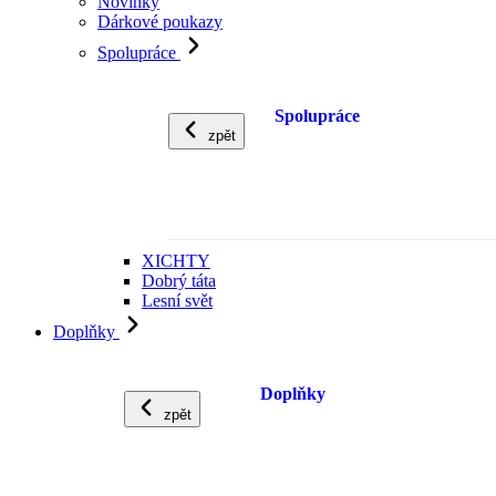
Novinky
Dárkové poukazy
Spolupráce
Spolupráce
zpět
XICHTY
Dobrý táta
Lesní svět
Doplňky
Doplňky
zpět