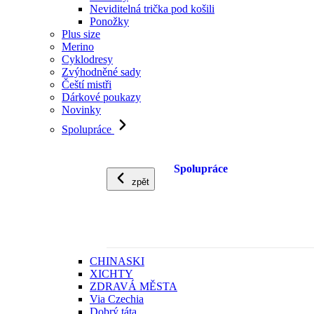
Neviditelná trička pod košili
Ponožky
Plus size
Merino
Cyklodresy
Zvýhodněné sady
Čeští mistři
Dárkové poukazy
Novinky
Spolupráce
Spolupráce
zpět
CHINASKI
XICHTY
ZDRAVÁ MĚSTA
Via Czechia
Dobrý táta