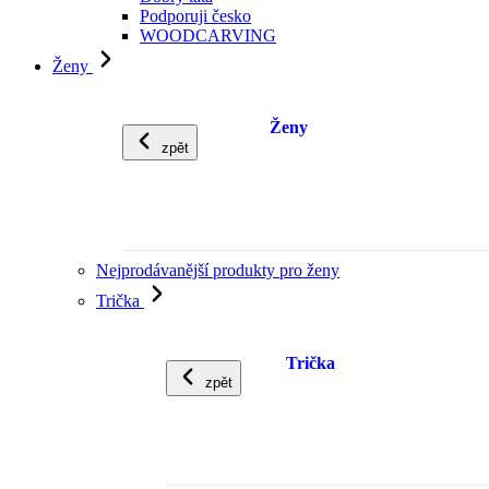
Podporuji česko
WOODCARVING
Ženy
Ženy
zpět
Nejprodávanější produkty pro ženy
Trička
Trička
zpět