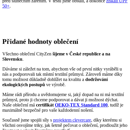
před slunečním zářením. V testu jsme obstáli, a dokonce
získali UPF
50+
.
Přidané hodnoty oblečení
Všechno oblečení CityZen
šijeme v České republice a na
Slovensku
.
Dáváme si záležet na tom, abychom vše od první nitky vyráběli u
nás a podporovali tak místní textilní průmysl. Zároveň máme díky
tomu možnost důkladně dohlížet na kvalitu a
dodržování
ekologických postupů
ve výrobě.
Máme rádi přírodu a uvědomujeme si, jaký dopad na ni má textilní
průmysl, proto ji chceme podporovat a dávat ji možnost dýchat.
Naše oblečení má
certifikát
OEKO-TEX Standard 100
, tudíž je
maximálně bezpečné pro vaše každodenní nošení.
Současně jsme spojili síly s
projektem clevercare
, díky kterému si
všichni osvojíme triky, jak šetrně pečovat o oblečení, prodloužit jeho