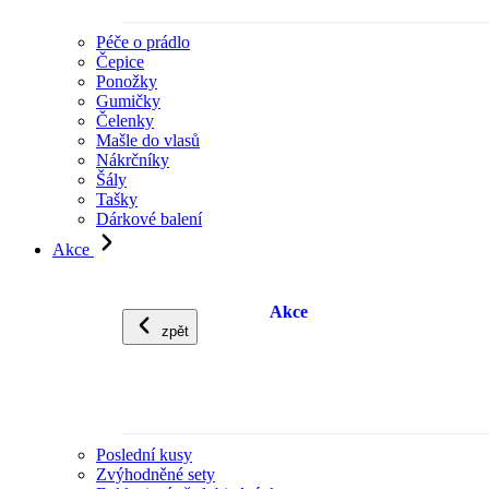
Péče o prádlo
Čepice
Ponožky
Gumičky
Čelenky
Mašle do vlasů
Nákrčníky
Šály
Tašky
Dárkové balení
Akce
Akce
zpět
Poslední kusy
Zvýhodněné sety