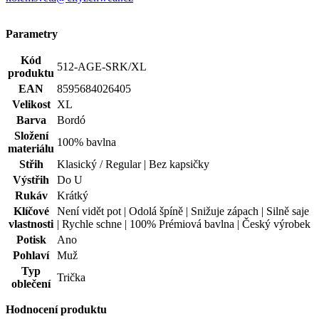
Parametry
Kód
512-AGE-SRK/XL
produktu
EAN
8595684026405
Velikost
XL
Barva
Bordó
Složení
100% bavlna
materiálu
Střih
Klasický / Regular | Bez kapsičky
Výstřih
Do U
Rukáv
Krátký
Klíčové
Není vidět pot | Odolá špíně | Snižuje zápach | Silně saje
vlastnosti
| Rychle schne | 100% Prémiová bavlna | Český výrobek
Potisk
Ano
Pohlaví
Muž
Typ
Trička
oblečení
Hodnocení produktu