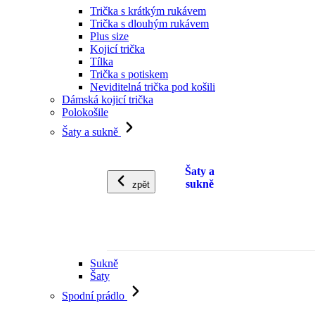
Trička s krátkým rukávem
Trička s dlouhým rukávem
Plus size
Kojicí trička
Tílka
Trička s potiskem
Neviditelná trička pod košili
Dámská kojicí trička
Polokošile
Šaty a sukně
Šaty a
sukně
zpět
Sukně
Šaty
Spodní prádlo