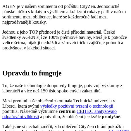
AGEN je v našem sortimentu od počátku CityZen. Jednoduché
pánské tričko s kulatým výstřihem a krátkými rukávy patří v našem
sortimentu mezi oblíbence, které se každoročně řadí mezi
nejprodávanější kousky.
Jednou z jeho TOP předností je čistě přírodní materiál. České
švadlenky AGEN šijí ze 100% prémiové bavlny, která je k pokožce
velice šetrná, nijak ji nedráždí a zároveň tričku zajišťuje pohodlí a
prodyšnost v jakékoli situaci.
Opravdu to funguje
To, že naše technologie doopravdy funguje, potvrzují výzkumy z
laboratoří a více než 150 tisíc spokojených zákazníků.
Mezi prvními naše oblečení zkoumala Technická univerzita v
Liberci, která svými
výsledky pozitivní tvrzení o technologii
podtrhla. Následně výzkumné
centrum
CEITEC analyzovalo
odpařování vlhkosti
a potvrdilo, že oblečení je
skvěle prodyšné
.
Také jsme si nechali změřit, zda oblečení CityZen chrání pokožku