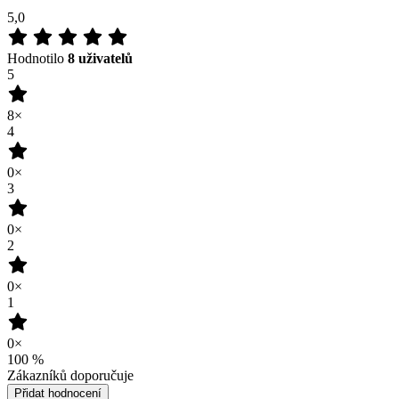
5,0
Hodnotilo
8 uživatelů
5
8×
4
0×
3
0×
2
0×
1
0×
100
%
Zákazníků doporučuje
Přidat hodnocení