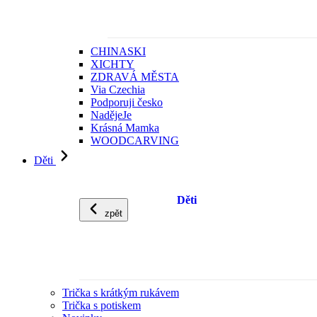
CHINASKI
XICHTY
ZDRAVÁ MĚSTA
Via Czechia
Podporuji česko
NadějeJe
Krásná Mamka
WOODCARVING
Děti
Děti
zpět
Trička s krátkým rukávem
Trička s potiskem