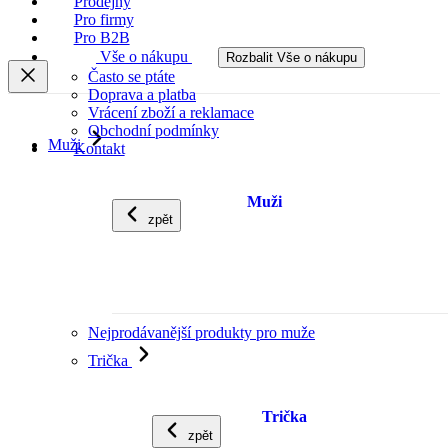
Prodejny
Pro firmy
Pro B2B
Vše o nákupu
Rozbalit Vše o nákupu
Často se ptáte
Doprava a platba
Vrácení zboží a reklamace
Obchodní podmínky
Muži
Kontakt
Muži
zpět
Nejprodávanější produkty pro muže
Trička
Trička
zpět