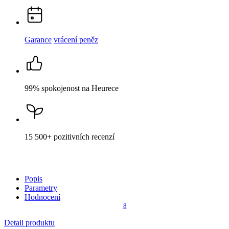
Garance
vrácení peněz
99% spokojenost
na Heurece
15 500+
pozitivních recenzí
Popis
Parametry
Hodnocení
8
Detail produktu