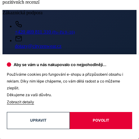
pozitivních recenzí
Zákaznická podpora
+420 469 811 310
(Po–Pá 9–16)
dotazy@cityzenwear.cz
Aby se vám u nás nakupovalo co nejpohodlněji...
Používáme cookies pro fungování e-shopu a přizpůsobení obsahu i
reklam. Díky nim lépe chápeme, co vám dělá radost a co můžeme
zlepšit.
Děkujeme za vaši důvěru.
Zobrazit detaily
Newsletter
Získejte slevy jen pro přihlášené, buďte informováni o akcích.
UPRAVIT
POVOLIT
Váš e-mail