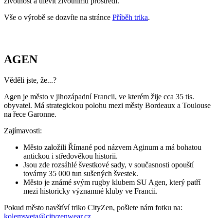
životnost a ulevit životnímu prostředí.
Vše o výrobě se dozvíte na stránce
Příběh trika
.
AGEN
Věděli jste, že...?
Agen je město v jihozápadní Francii, ve kterém žije cca 35 tis.
obyvatel. Má strategickou polohu mezi městy Bordeaux a Toulouse
na řece Garonne.
Zajímavosti:
Město založili Římané pod názvem Aginum a má bohatou
antickou i středověkou historii.
Jsou zde rozsáhlé švestkové sady, v současnosti opouští
továrny 35 000 tun sušených švestek.
Město je známé svým rugby klubem SU Agen, který patří
mezi historicky významné kluby ve Francii.
Pokud město navštíví triko CityZen, pošlete nám fotku na:
kolemsveta@cityzenwear.cz