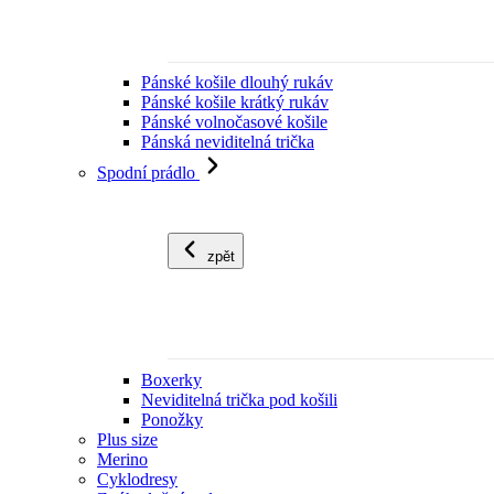
Pánské košile dlouhý rukáv
Pánské košile krátký rukáv
Pánské volnočasové košile
Pánská neviditelná trička
Spodní prádlo
zpět
Boxerky
Neviditelná trička pod košili
Ponožky
Plus size
Merino
Cyklodresy