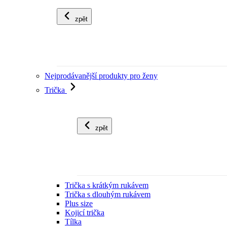
zpět
Nejprodávanější produkty pro ženy
Trička
zpět
Trička s krátkým rukávem
Trička s dlouhým rukávem
Plus size
Kojicí trička
Tílka