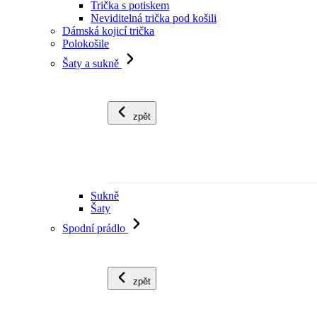
Trička s potiskem
Neviditelná trička pod košili
Dámská kojicí trička
Polokošile
Šaty a sukně
zpět
Sukně
Šaty
Spodní prádlo
zpět