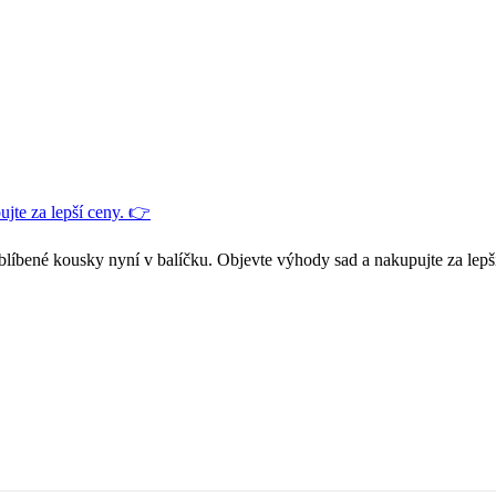
jte za lepší ceny. 👉
blíbené kousky nyní v balíčku. Objevte výhody sad a nakupujte za lepš