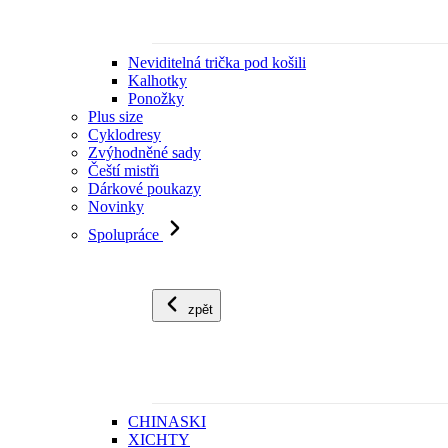
Neviditelná trička pod košili
Kalhotky
Ponožky
Plus size
Cyklodresy
Zvýhodněné sady
Čeští mistři
Dárkové poukazy
Novinky
Spolupráce
zpět
CHINASKI
XICHTY