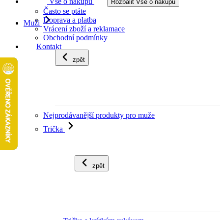
Vše o nákupu
Rozbalit Vše o nákupu
Často se ptáte
Doprava a platba
Muži
Vrácení zboží a reklamace
Obchodní podmínky
Kontakt
zpět
Nejprodávanější produkty pro muže
Trička
zpět