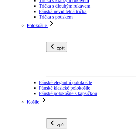
Trička s krátkým rukávem
Trička s dlouhým rukávem
Pánská neviditelná trička
Trička s potiskem
Polokošile
zpět
Pánské elegantní polokošile
Pánské klasické polokošile
Pánské polokošile s kapsičkou
Košile
zpět