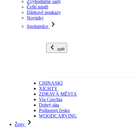
Zvýhodněné sady
Čeští mistři
Dárkové poukazy
Novinky
Spolupráce
zpět
CHINASKI
XICHTY
ZDRAVÁ MĚSTA
Via Czechia
Dobrý táta
Podporuji česko
WOODCARVING
Ženy