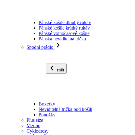
Pánské košile dlouhý rukáv
Pánské košile krátký rukáv
Pánské volnočasové košile
Pánská neviditelná trička
Spodní prádlo
zpět
Boxerky
Neviditelná trička pod košili
Ponožky
Plus size
Merino
Cyklodresy