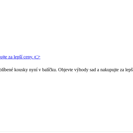
jte za lepší ceny. 👉
blíbené kousky nyní v balíčku. Objevte výhody sad a nakupujte za lepš