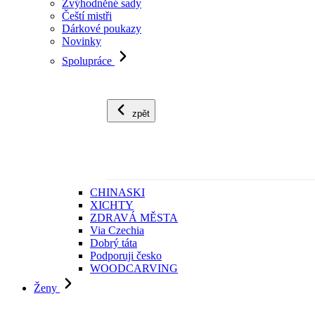
Zvýhodněné sady
Čeští mistři
Dárkové poukazy
Novinky
Spolupráce
zpět
CHINASKI
XICHTY
ZDRAVÁ MĚSTA
Via Czechia
Dobrý táta
Podporuji česko
WOODCARVING
Ženy