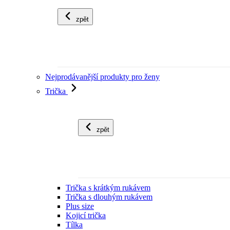
zpět
Nejprodávanější produkty pro ženy
Trička
zpět
Trička s krátkým rukávem
Trička s dlouhým rukávem
Plus size
Kojicí trička
Tílka