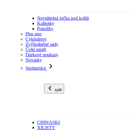
Neviditelná trička pod košili
Kalhotky
Ponožky
Plus size
Cyklodresy
Zvýhodněné sady
Čeští mistři
Dárkové poukazy
Novinky
Spolupráce
zpět
CHINASKI
XICHTY