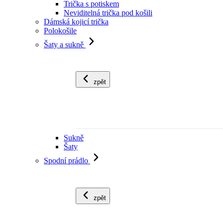
Trička s potiskem
Neviditelná trička pod košili
Dámská kojicí trička
Polokošile
Šaty a sukně
zpět
Sukně
Šaty
Spodní prádlo
zpět