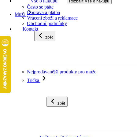
Vše o nákupu
Rozbalit Vše o nákupu
Často se ptáte
Doprava a platba
Muži
Vrácení zboží a reklamace
Obchodní podmínky
Kontakt
zpět
Nejprodávanější produkty pro muže
Trička
zpět