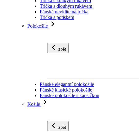
Trička s krátkým rukávem
Trička s dlouhým rukávem
Pánská neviditelná trička
Trička s potiskem
Polokošile
zpět
Pánské elegantní polokošile
Pánské klasické polokošile
Pánské polokošile s kapsičkou
Košile
zpět