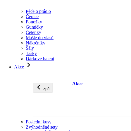
Péče o prádlo
Čepice
Ponožky
Gumičky
Čelenky
Mašle do vlasů
Nákrčníky
Šály
Tašky
Dárkové balení
Akce
Akce
zpět
Poslední kusy
Zvýhodněné sety