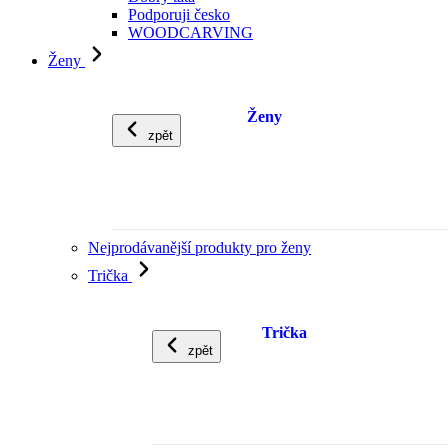
Podporuji česko
WOODCARVING
Ženy
Ženy
zpět
Nejprodávanější produkty pro ženy
Trička
Trička
zpět