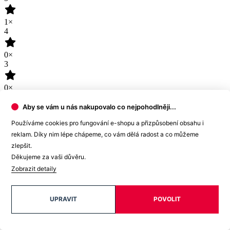
100
%
Zákazníků doporučuje
Přidat hodnocení
Tento produkt zatím nikdo nehodnotil.
Vybrali jsme pro vás
Aby se vám u nás nakupovalo co nejpohodlněji...
Používáme cookies pro fungování e-shopu a přizpůsobení obsahu i
reklam. Díky nim lépe chápeme, co vám dělá radost a co můžeme
zlepšit.
Děkujeme za vaši důvěru.
Zobrazit detaily
UPRAVIT
POVOLIT