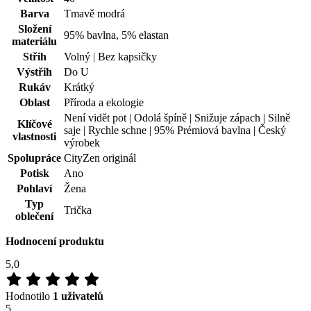
Trička
oblečení
Hodnocení produktu
5,0
Hodnotilo
1 uživatelů
5
1×
4
0×
3
0×
2
0×
1
0×