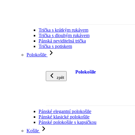
Trička s krátkým rukávem
Trička s dlouhým rukávem
Pánská neviditelná trička
Trička s potiskem
Polokošile
Polokošile
zpět
Pánské elegantní polokošile
Pánské klasické polokošile
Pánské polokošile s kapsičkou
Košile