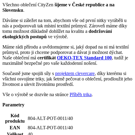
Vše o výrobě se dozvíte na stránce
Příběh trika
.
Parametry
Kód
804-ALT-POT-0011/40
produktu
EAN
804-ALT-POT-0011/40
Velikost
40
Barva
Tmavě modrá
Složení
95% bavlna, 5% elastan
materiálu
Střih
Volný | Bez kapsičky
Výstřih
Do U
Rukáv
Krátký
Oblast
Příroda a ekologie
Není vidět pot | Odolá špíně | Snižuje zápach | Silně
Klíčové
saje | Rychle schne | 95% Prémiová bavlna | Český
vlastnosti
výrobek
Spolupráce
CityZen originál
Potisk
Ano
Pohlaví
Žena
Typ