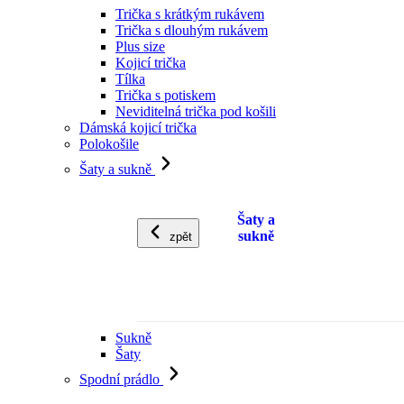
Trička s krátkým rukávem
Trička s dlouhým rukávem
Plus size
Kojicí trička
Tílka
Trička s potiskem
Neviditelná trička pod košili
Dámská kojicí trička
Polokošile
Šaty a sukně
Šaty a
sukně
zpět
Sukně
Šaty
Spodní prádlo