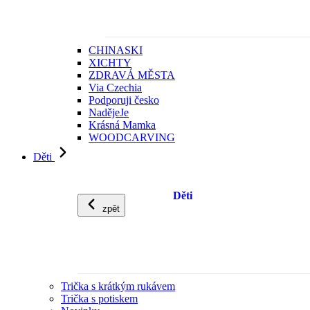
CHINASKI
XICHTY
ZDRAVÁ MĚSTA
Via Czechia
Podporuji česko
NadějeJe
Krásná Mamka
WOODCARVING
Děti
Děti
zpět
Trička s krátkým rukávem
Trička s potiskem