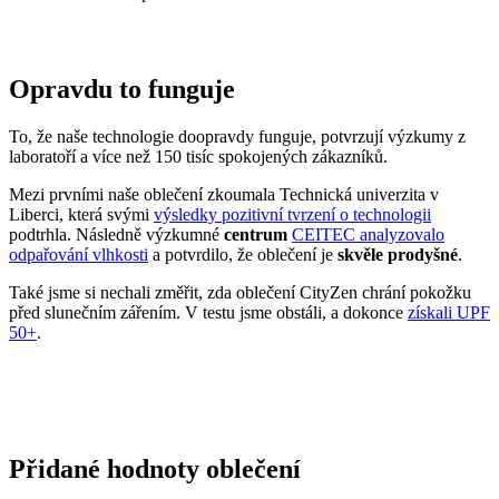
Přidané hodnoty oblečení
Všechno oblečení CityZen
šijeme v České republice a na
Slovensku
.
Dáváme si záležet na tom, abychom vše od první nitky vyráběli u
nás a podporovali tak místní textilní průmysl. Zároveň máme díky
tomu možnost důkladně dohlížet na kvalitu a
dodržování
ekologických postupů
ve výrobě.
Máme rádi přírodu a uvědomujeme si, jaký dopad na ni má textilní
průmysl, proto ji chceme podporovat a dávat ji možnost dýchat.
Naše oblečení má
certifikát
OEKO-TEX Standard 100
, tudíž je
maximálně bezpečné pro vaše každodenní nošení.
Současně jsme spojili síly s
projektem clevercare
, díky kterému si
všichni osvojíme triky, jak šetrně pečovat o oblečení, prodloužit jeho
životnost a ulevit životnímu prostředí.