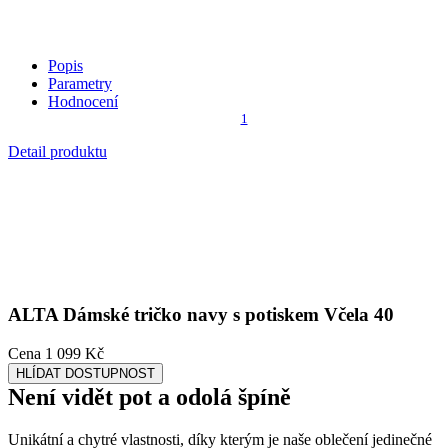
ALTA
Dámské tričko navy s potiskem Včela 40
Cena
1 099 Kč
HLÍDAT DOSTUPNOST
Není vidět pot a odolá špíně
Unikátní a chytré vlastnosti, díky kterým je naše oblečení jedinečné
na trhu, zajišťuje technologie CityZen®.
Vnější strana
odolá tekutinám a špíně
, vše z ní ihned sklepete nebo
jemně setřete.
Vnitřní strana absorbuje vlhkost a rozvádí ji do větší plochy než
běžná textilie, aby látka nestudila a pot se rychleji odpařil.
Kombinace těchto vlastností zaručuje, že vám v oblečení bude
celý
den příjemně
, protože umí snížit zápach a
mokré skvrny od potu
nejsou zvenku vidět
.