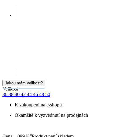
36
38
40
42
44
46
48
50
K zakoupení na e-shopu
Okamžitě k vyzvednutí na prodejnách
Cena
1 099 Kč
Produkt není skladem
HLÍDAT DOSTUPNOST
SKLADEM NA PRODEJNĚ
Doprava ZDARMA
od 2 500 Kč
Garance
vrácení peněz