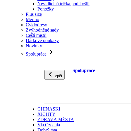
Neviditelná trička pod košili
Ponožky
Plus size
Merino
Cyklodresy
Zvýhodněné sady
Čeští mistři
Dárkové poukazy
Novinky
Spolupráce
Spolupráce
zpět
CHINASKI
XICHTY
ZDRAVÁ MĚSTA
Via Czechia
Dobrý táta