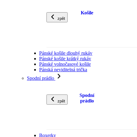
Košile
zpět
Pánské košile dlouhý rukáv
Pánské košile krátký rukáv
Pánské volnočasové košile
Pánská neviditelná trička
Spodní prádlo
Spodní
prádlo
zpět
Boxerky