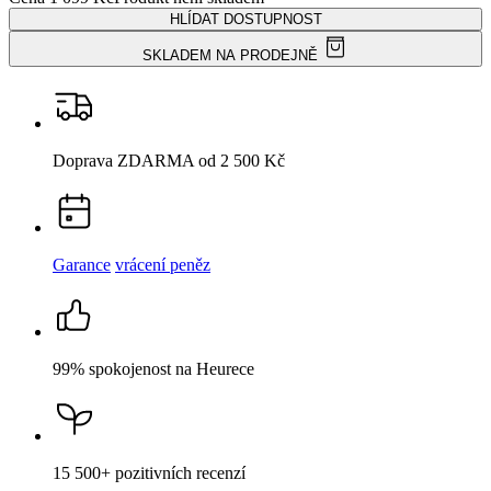
99% spokojenost
na Heurece
15 500+
pozitivních recenzí
Popis
Parametry
Hodnocení
1
Detail produktu