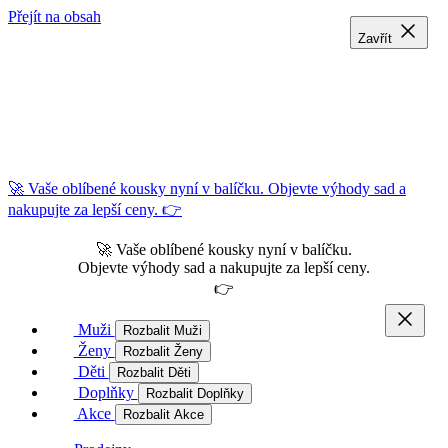
Přejít na obsah
Zavřít
Zavřít
Zavřít
🚀 Vaše oblíbené kousky nyní v balíčku. Objevte výhody sad a
nakupujte za lepší ceny. 👉
🚀 Vaše oblíbené kousky nyní v balíčku.
Objevte výhody sad a nakupujte za lepší ceny.
👉
Muži
Rozbalit Muži
Ženy
Rozbalit Ženy
Děti
Rozbalit Děti
Doplňky
Rozbalit Doplňky
Akce
Rozbalit Akce