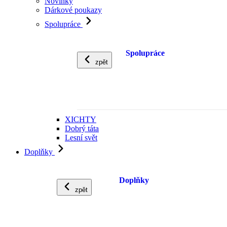
Novinky
Dárkové poukazy
Spolupráce
Spolupráce
zpět
XICHTY
Dobrý táta
Lesní svět
Doplňky
Doplňky
zpět