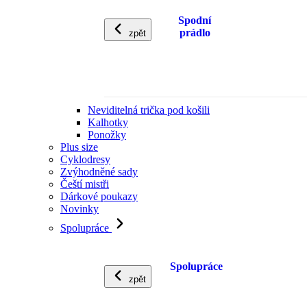
Spodní
prádlo
zpět
Neviditelná trička pod košili
Kalhotky
Ponožky
Plus size
Cyklodresy
Zvýhodněné sady
Čeští mistři
Dárkové poukazy
Novinky
Spolupráce
Spolupráce
zpět