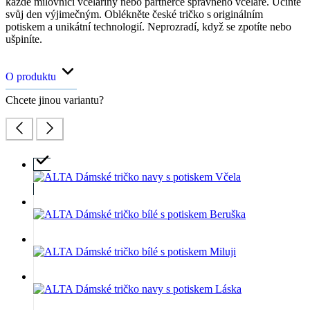
každé milovnici včelařiny nebo partnerce správného včelaře. Učiňte
svůj den výjimečným. Oblékněte české tričko s originálním
potiskem a unikátní technologií. Neprozradí, když se zpotíte nebo
ušpiníte.
O produktu
Chcete jinou variantu?