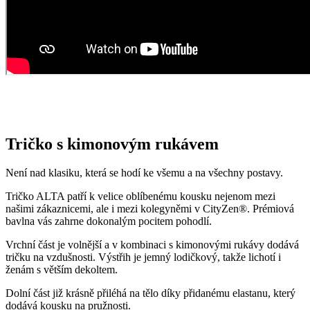
našimi zákaznicemi, ale i mezi kolegyněmi v CityZen®. Prémiová
bavlna vás zahrne dokonalým pocitem pohodlí.
Vrchní část je volnější a v kombinaci s kimonovými rukávy dodává
tričku na vzdušnosti. Výstřih je jemný lodičkový, takže lichotí i
ženám s větším dekoltem.
Dolní část již krásně přiléhá na tělo díky přidanému elastanu, který
dodává kousku na pružnosti.
Opravdu to funguje
To, že naše technologie doopravdy funguje, potvrzují výzkumy z
laboratoří a více než 150 tisíc spokojených zákazníků.
Mezi prvními naše oblečení zkoumala Technická univerzita v
Liberci, která svými
výsledky pozitivní tvrzení o technologii
podtrhla. Následně výzkumné
centrum
CEITEC analyzovalo
odpařování vlhkosti
a potvrdilo, že oblečení je
skvěle prodyšné
.
Také jsme si nechali změřit, zda oblečení CityZen chrání pokožku
před slunečním zářením. V testu jsme obstáli, a dokonce
získali UPF
50+
.