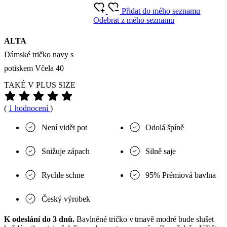
Přidat do mého seznamu
Odebrat z mého seznamu
ALTA
Dámské tričko navy s
potiskem Včela 40
TAKÉ V PLUS SIZE
(
1 hodnocení
)
Není vidět pot
Odolá špíně
Snižuje zápach
Silně saje
Rychle schne
95% Prémiová bavlna
Český výrobek
K odeslání do 3 dnů.
Bavlněné tričko v tmavě modré bude slušet