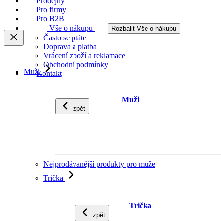
Prodejny
Pro firmy
Pro B2B
Vše o nákupu
Rozbalit Vše o nákupu
Často se ptáte
Doprava a platba
Vrácení zboží a reklamace
Obchodní podmínky
Muži
Kontakt
Muži
zpět
Nejprodávanější produkty pro muže
Trička
Trička
zpět