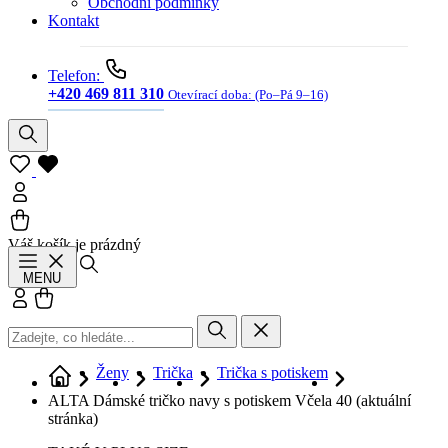
Obchodní podmínky
Kontakt
Telefon:
+420 469 811 310
Otevírací doba:
(Po–Pá 9–16)
Váš košík je prázdný
Hledat
MENU
Přihlásit se
Košík
Ženy
Trička
Trička s potiskem
ALTA Dámské tričko navy s potiskem Včela 40
(aktuální
stránka)