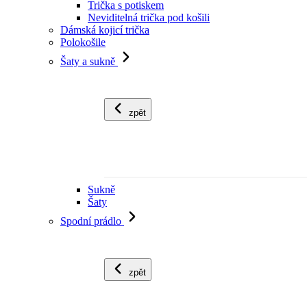
Trička s potiskem
Neviditelná trička pod košili
Dámská kojicí trička
Polokošile
Šaty a sukně
zpět
Sukně
Šaty
Spodní prádlo
zpět