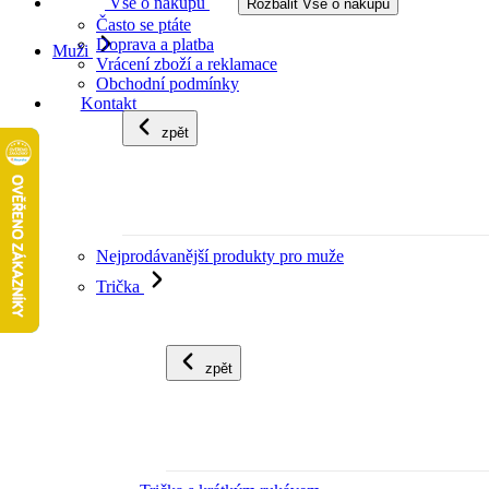
Vše o nákupu
Rozbalit Vše o nákupu
Často se ptáte
Doprava a platba
Muži
Vrácení zboží a reklamace
Obchodní podmínky
Kontakt
zpět
Nejprodávanější produkty pro muže
Trička
zpět