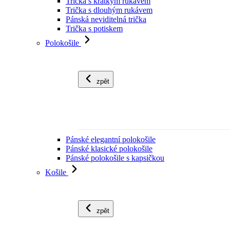
Trička s krátkým rukávem
Trička s dlouhým rukávem
Pánská neviditelná trička
Trička s potiskem
Polokošile
zpět
Pánské elegantní polokošile
Pánské klasické polokošile
Pánské polokošile s kapsičkou
Košile
zpět