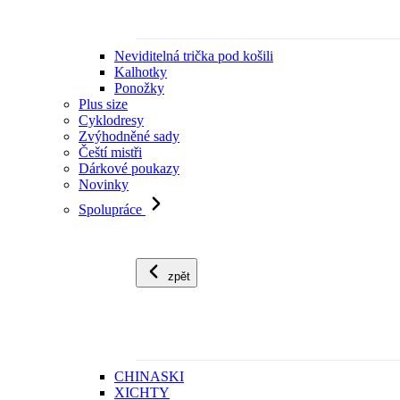
Neviditelná trička pod košili
Kalhotky
Ponožky
Plus size
Cyklodresy
Zvýhodněné sady
Čeští mistři
Dárkové poukazy
Novinky
Spolupráce
zpět
CHINASKI
XICHTY