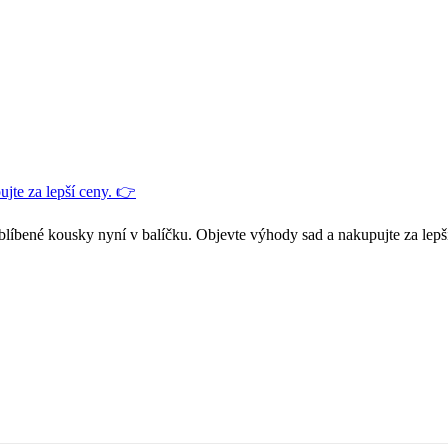
jte za lepší ceny. 👉
blíbené kousky nyní v balíčku. Objevte výhody sad a nakupujte za lepš