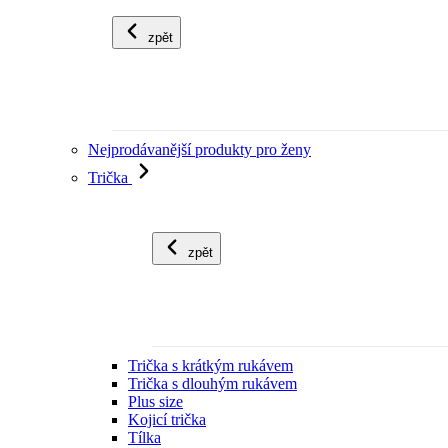
zpět
Nejprodávanější produkty pro ženy
Trička
zpět
Trička s krátkým rukávem
Trička s dlouhým rukávem
Plus size
Kojicí trička
Tílka