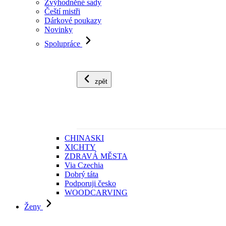
Zvýhodněné sady
Čeští mistři
Dárkové poukazy
Novinky
Spolupráce
zpět
CHINASKI
XICHTY
ZDRAVÁ MĚSTA
Via Czechia
Dobrý táta
Podporuji česko
WOODCARVING
Ženy