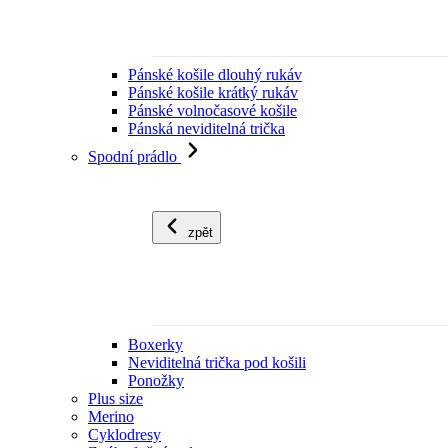
Pánské košile dlouhý rukáv
Pánské košile krátký rukáv
Pánské volnočasové košile
Pánská neviditelná trička
Spodní prádlo
zpět
Boxerky
Neviditelná trička pod košili
Ponožky
Plus size
Merino
Cyklodresy