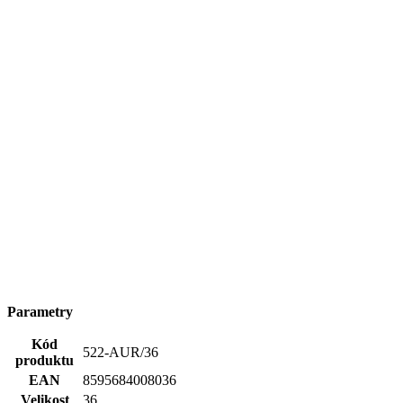
Parametry
Kód
522-AUR/36
produktu
EAN
8595684008036
Velikost
36