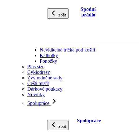
Spodní
prádlo
zpět
Neviditelná trička pod košili
Kalhotky
Ponožky
Plus size
Cyklodresy
Zvýhodněné sady
Čeští mistři
Dárkové poukazy
Novinky
Spolupráce
Spolupráce
zpět