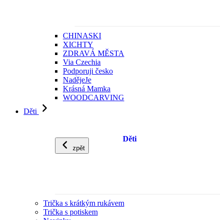
CHINASKI
XICHTY
ZDRAVÁ MĚSTA
Via Czechia
Podporuji česko
NadějeJe
Krásná Mamka
WOODCARVING
Děti
Děti
zpět
Trička s krátkým rukávem
Trička s potiskem