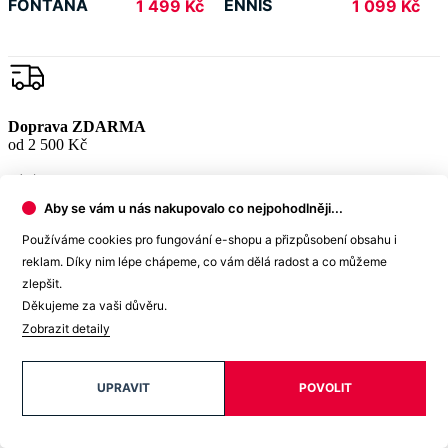
FONTANA
ENNIS
1 499 Kč
1 099 Kč
Doprava ZDARMA
od 2 500 Kč
Aby se vám u nás nakupovalo co nejpohodlněji...
Garance
Používáme cookies pro fungování e-shopu a přizpůsobení obsahu i
vrácení peněz
reklam. Díky nim lépe chápeme, co vám dělá radost a co můžeme
zlepšit.
Děkujeme za vaši důvěru.
Zobrazit detaily
99% spokojenost
na Heurece
UPRAVIT
POVOLIT