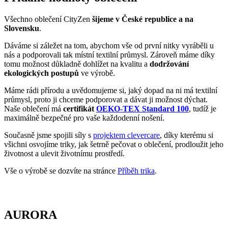
Všechno oblečení CityZen
šijeme v České republice a na
Slovensku
.
Dáváme si záležet na tom, abychom vše od první nitky vyráběli u
nás a podporovali tak místní textilní průmysl. Zároveň máme díky
tomu možnost důkladně dohlížet na kvalitu a
dodržování
ekologických postupů
ve výrobě.
Máme rádi přírodu a uvědomujeme si, jaký dopad na ni má textilní
průmysl, proto ji chceme podporovat a dávat ji možnost dýchat.
Naše oblečení má
certifikát
OEKO-TEX Standard 100
, tudíž je
maximálně bezpečné pro vaše každodenní nošení.
Současně jsme spojili síly s
projektem clevercare
, díky kterému si
všichni osvojíme triky, jak šetrně pečovat o oblečení, prodloužit jeho
životnost a ulevit životnímu prostředí.
Vše o výrobě se dozvíte na stránce
Příběh trika
.
AURORA