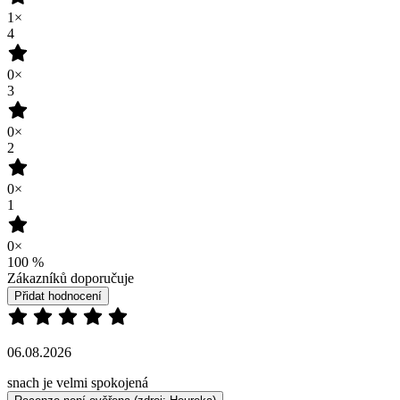
1×
4
0×
3
0×
2
0×
1
0×
100
%
Zákazníků doporučuje
Přidat hodnocení
06.08.2026
snach je velmi spokojená