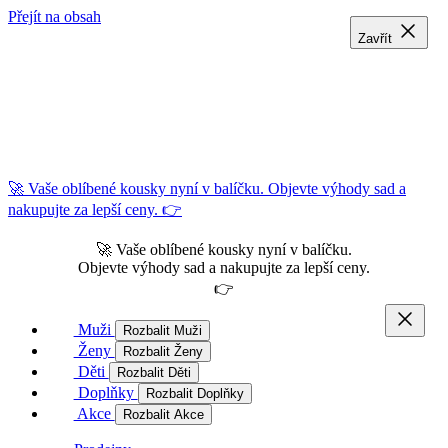
Přejít na obsah
Zavřít
Zavřít
Zavřít
🚀 Vaše oblíbené kousky nyní v balíčku. Objevte výhody sad a
nakupujte za lepší ceny. 👉
🚀 Vaše oblíbené kousky nyní v balíčku.
Objevte výhody sad a nakupujte za lepší ceny.
👉
Muži
Rozbalit Muži
Ženy
Rozbalit Ženy
Děti
Rozbalit Děti
Doplňky
Rozbalit Doplňky
Akce
Rozbalit Akce