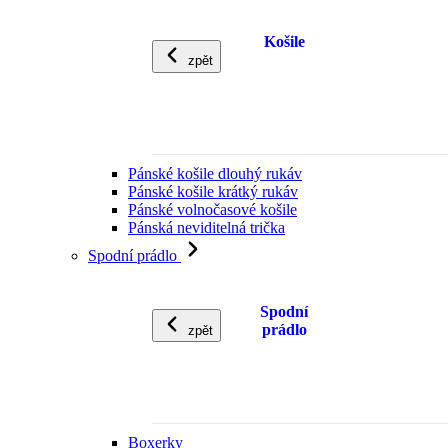
Košile
zpět
Pánské košile dlouhý rukáv
Pánské košile krátký rukáv
Pánské volnočasové košile
Pánská neviditelná trička
Spodní prádlo
Spodní
prádlo
zpět
Boxerky