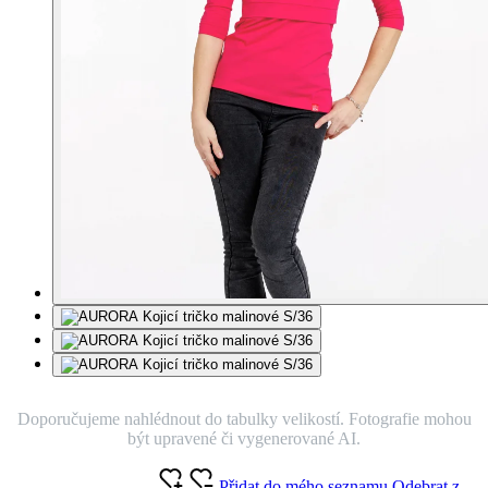
Doporučujeme nahlédnout do tabulky velikostí. Fotografie mohou
být upravené či vygenerované AI.
Přidat do mého seznamu
Odebrat z