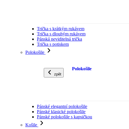
Trička s krátkým rukávem
Trička s dlouhým rukávem
Pánská neviditelná trička
Trička s potiskem
Polokošile
Polokošile
zpět
Pánské elegantní polokošile
Pánské klasické polokošile
Pánské polokošile s kapsičkou
Košile