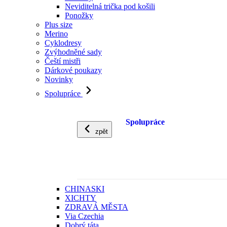
Neviditelná trička pod košili
Ponožky
Plus size
Merino
Cyklodresy
Zvýhodněné sady
Čeští mistři
Dárkové poukazy
Novinky
Spolupráce
Spolupráce
zpět
CHINASKI
XICHTY
ZDRAVÁ MĚSTA
Via Czechia
Dobrý táta