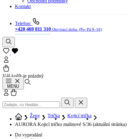
Obchodní podmínky
Kontakt
Telefon:
+420 469 811 310
Otevírací doba:
(Po–Pá 9–16)
Váš košík je prázdný
Hledat
MENU
Přihlásit se
Košík
Ženy
Trička
Kojicí trička
AURORA Kojicí tričko malinové S/36
(aktuální stránka)
Do vyprodání