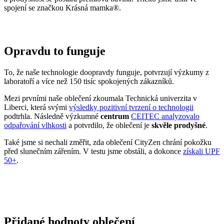
spojení se značkou Krásná mamka®.
Opravdu to funguje
To, že naše technologie doopravdy funguje, potvrzují výzkumy z
laboratoří a více než 150 tisíc spokojených zákazníků.
Mezi prvními naše oblečení zkoumala Technická univerzita v
Liberci, která svými
výsledky pozitivní tvrzení o technologii
podtrhla. Následně výzkumné
centrum
CEITEC analyzovalo
odpařování vlhkosti
a potvrdilo, že oblečení je
skvěle prodyšné
.
Také jsme si nechali změřit, zda oblečení CityZen chrání pokožku
před slunečním zářením. V testu jsme obstáli, a dokonce
získali UPF
50+
.
Přidané hodnoty oblečení