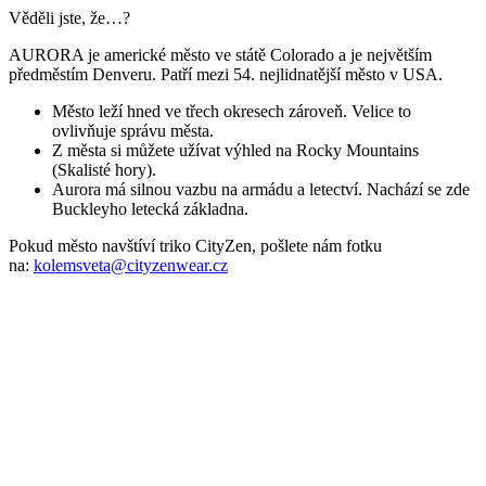
Věděli jste, že…?
AURORA je americké město ve státě Colorado a je největším
předměstím Denveru. Patří mezi 54. nejlidnatější město v USA.
Město leží hned ve třech okresech zároveň. Velice to
ovlivňuje správu města.
Z města si můžete užívat výhled na Rocky Mountains
(Skalisté hory).
Aurora má silnou vazbu na armádu a letectví. Nachází se zde
Buckleyho letecká základna.
Pokud město navštíví triko CityZen, pošlete nám fotku
na:
kolemsveta@cityzenwear.cz