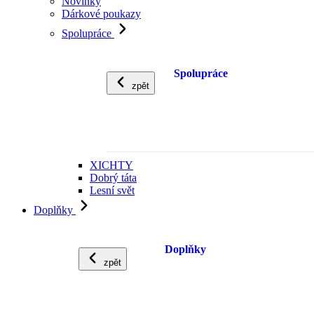
Novinky
Dárkové poukazy
Spolupráce
Spolupráce
zpět
XICHTY
Dobrý táta
Lesní svět
Doplňky
Doplňky
zpět