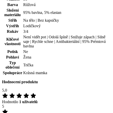
Barva
Růžová
Složení
95% bavlna, 5% elastan
materiálu
Střih
Na tělo | Bez kapsičky
Výstřih
Lodičkový
Rukáv
3/4
Není vidět pot | Odolá špíně | Snižuje zápach | Silně
Klíčové
saje | Rychle schne | Antibakteriální | 95% Prémiová
vlastnosti
bavlna
Potisk
Ne
Pohlaví
Žena
Typ
Trička
oblečení
Spolupráce
Krásná mamka
Hodnocení produktu
5,0
Hodnotilo
1 uživatelů
5