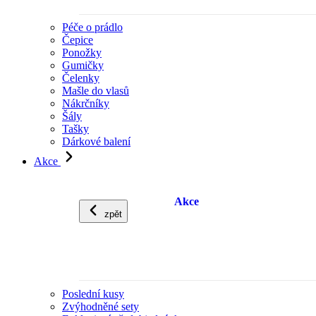
Péče o prádlo
Čepice
Ponožky
Gumičky
Čelenky
Mašle do vlasů
Nákrčníky
Šály
Tašky
Dárkové balení
Akce
Akce
zpět
Poslední kusy
Zvýhodněné sety