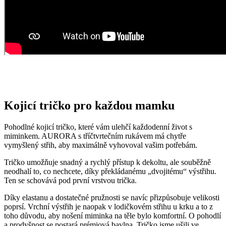
Kojicí tričko pro každou mamku
Pohodlné kojicí tričko, které vám ulehčí každodenní život s
miminkem. AURORA s tříčtvrtečním rukávem má chytře
vymyšlený střih, aby maximálně vyhovoval vašim potřebám.
Tričko umožňuje snadný a rychlý přístup k dekoltu, ale souběžně
neodhalí to, co nechcete, díky překládanému „dvojitému“ výstřihu.
Ten se schovává pod první vrstvou trička.
Díky elastanu a dostatečné pružnosti se navíc přizpůsobuje velikosti
poprsí. Vrchní výstřih je naopak v lodičkovém střihu u krku a to z
toho důvodu, aby nošení miminka na těle bylo komfortní. O pohodlí
a prodyšnost se postará prémiová bavlna. Tričko jsme ušili ve