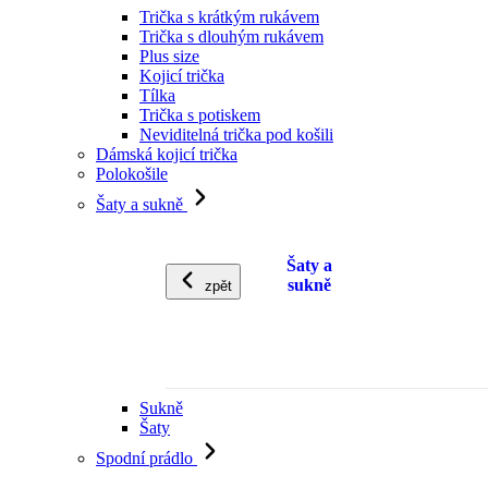
Trička s krátkým rukávem
Trička s dlouhým rukávem
Plus size
Kojicí trička
Tílka
Trička s potiskem
Neviditelná trička pod košili
Dámská kojicí trička
Polokošile
Šaty a sukně
Šaty a
sukně
zpět
Sukně
Šaty
Spodní prádlo