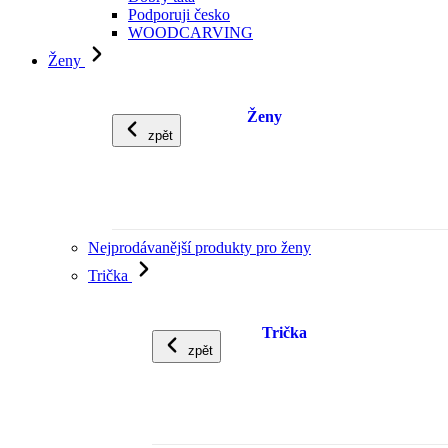
Podporuji česko
WOODCARVING
Ženy
Ženy
zpět
Nejprodávanější produkty pro ženy
Trička
Trička
zpět