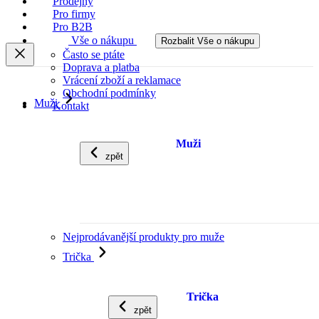
Prodejny
Pro firmy
Pro B2B
Vše o nákupu
Rozbalit Vše o nákupu
Často se ptáte
Doprava a platba
Vrácení zboží a reklamace
Obchodní podmínky
Muži
Kontakt
Muži
zpět
Nejprodávanější produkty pro muže
Trička
Trička
zpět