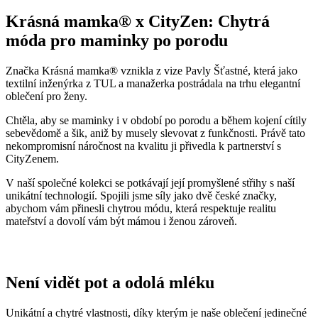
Krásná mamka® x CityZen: Chytrá
móda pro maminky po porodu
Značka Krásná mamka® vznikla z vize Pavly Šťastné, která jako
textilní inženýrka z TUL a manažerka postrádala na trhu elegantní
oblečení pro ženy.
Chtěla, aby se maminky i v období po porodu a během kojení cítily
sebevědomě a šik, aniž by musely slevovat z funkčnosti. Právě tato
nekompromisní náročnost na kvalitu ji přivedla k partnerství s
CityZenem.
V naší společné kolekci se potkávají její promyšlené střihy s naší
unikátní technologií. Spojili jsme síly jako dvě české značky,
abychom vám přinesli chytrou módu, která respektuje realitu
mateřství a dovolí vám být mámou i ženou zároveň.
Není vidět pot a odolá mléku
Unikátní a chytré vlastnosti, díky kterým je naše oblečení jedinečné