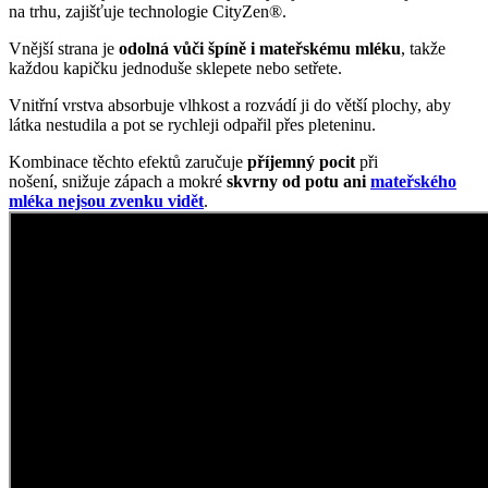
na trhu, zajišťuje technologie CityZen®.
Vnější strana je
odolná vůči špíně i mateřskému mléku
, takže
každou kapičku jednoduše sklepete nebo setřete.
Vnitřní vrstva absorbuje vlhkost a rozvádí ji do větší plochy, aby
látka nestudila a pot se rychleji odpařil přes pleteninu.
Kombinace těchto efektů zaručuje
příjemný pocit
při
nošení, snižuje zápach a mokré
skvrny od potu ani
mateřského
mléka nejsou zvenku vidět
.