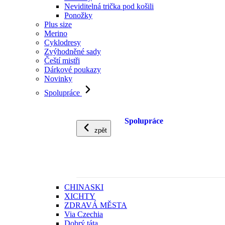
Neviditelná trička pod košili
Ponožky
Plus size
Merino
Cyklodresy
Zvýhodněné sady
Čeští mistři
Dárkové poukazy
Novinky
Spolupráce
Spolupráce
zpět
CHINASKI
XICHTY
ZDRAVÁ MĚSTA
Via Czechia
Dobrý táta