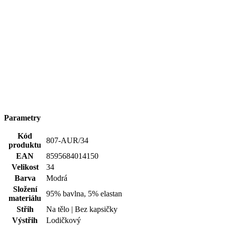
Parametry
Kód
807-AUR/34
produktu
EAN
8595684014150
Velikost
34
Barva
Modrá
Složení
95% bavlna, 5% elastan
materiálu
Střih
Na tělo | Bez kapsičky
Výstřih
Lodičkový