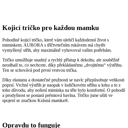
Kojicí tričko pro každou mamku
Pohodlné kojicí tričko, které vám ulehčí každodenní život s
miminkem. AURORA s tříčtvrtečním rukávem má chytře
vymyšlený střih, aby maximálně vyhovoval vašim potřebám.
Tričko umožňuje snadný a rychlý přístup k dekoltu, ale souběžně
neodhalí to, co nechcete, díky překládanému „dvojitému“ výstřihu.
Ten se schovává pod první vrstvou trička.
Díky elastanu a dostatečné pružnosti se navíc přizpůsobuje velikosti
poprsí. Vrchní výstřih je naopak v lodičkovém střihu u krku a to z
toho důvodu, aby nošení miminka na těle bylo komfortní. O pohodlí
a prodyšnost se postará prémiová bavlna. Tričko jsme ušili ve
spojení se značkou Krásná mamka®.
Opravdu to funguje