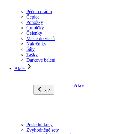
Péče o prádlo
Čepice
Ponožky
Gumičky
Čelenky
Mašle do vlasů
Nákrčníky
Šály
Tašky
Dárkové balení
Akce
Akce
zpět
Poslední kusy
Zvýhodněné sety