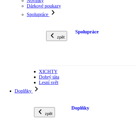
Novinky
Dárkové poukazy
Spolupráce
Spolupráce
zpět
XICHTY
Dobrý táta
Lesní svět
Doplňky
Doplňky
zpět