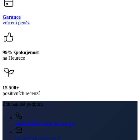
Garance
vrácení peněz
99% spokojenost
na Heurece
15 500+
pozitivních recenzí
Zákaznická podpora
+420 469 811 310
(Po–Pá 9–16)
dotazy@cityzenwear.cz