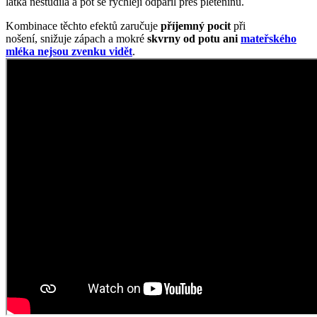
látka nestudila a pot se rychleji odpařil přes pleteninu.
Kombinace těchto efektů zaručuje
příjemný pocit
při
nošení, snižuje zápach a mokré
skvrny od potu ani
mateřského
mléka nejsou zvenku vidět
.