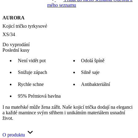
mého seznamu
AURORA
Kojicí tričko tyrkysové
XS/34
Do vyprodání
Poslední kusy
Není vidět pot
Odolá špíně
Snižuje zápach
Silně saje
Rychle schne
Antibakteriální
95% Prémiová bavlna
I na mateřské může žena zářit. Naše kojicí trička dodají na eleganci
a každé mamince svým střihem i unikátním materiálem usnadní
život.
O produktu