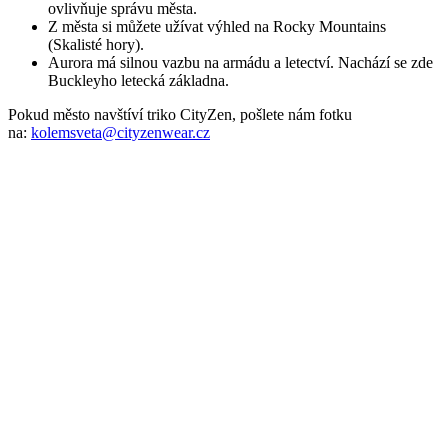
ovlivňuje správu města.
Z města si můžete užívat výhled na Rocky Mountains
(Skalisté hory).
Aurora má silnou vazbu na armádu a letectví. Nachází se zde
Buckleyho letecká základna.
Pokud město navštíví triko CityZen, pošlete nám fotku
na:
kolemsveta@cityzenwear.cz