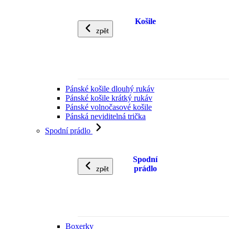
Košile
zpět
Pánské košile dlouhý rukáv
Pánské košile krátký rukáv
Pánské volnočasové košile
Pánská neviditelná trička
Spodní prádlo
Spodní
prádlo
zpět
Boxerky