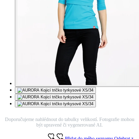
Doporučujeme nahlédnout do tabulky velikostí. Fotografie mohou
být upravené či vygenerované AI.
Přidat do mého seznamu
Odebrat z