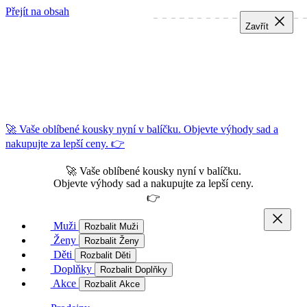
Přejít na obsah
Zavřít
Zavřít
Zavřít
🚀 Vaše oblíbené kousky nyní v balíčku. Objevte výhody sad a
nakupujte za lepší ceny. 👉
🚀 Vaše oblíbené kousky nyní v balíčku.
Objevte výhody sad a nakupujte za lepší ceny.
👉
Muži
Rozbalit Muži
Ženy
Rozbalit Ženy
Děti
Rozbalit Děti
Doplňky
Rozbalit Doplňky
Akce
Rozbalit Akce