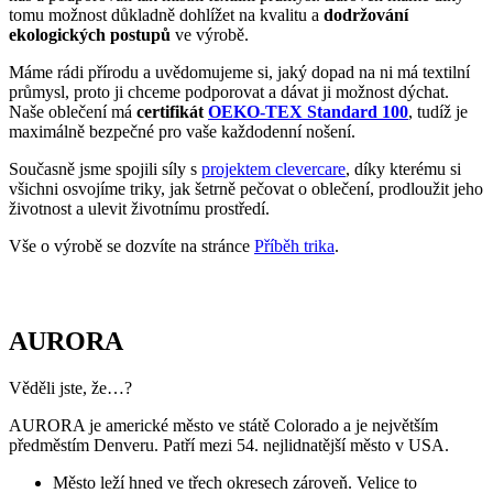
tomu možnost důkladně dohlížet na kvalitu a
dodržování
ekologických postupů
ve výrobě.
Máme rádi přírodu a uvědomujeme si, jaký dopad na ni má textilní
průmysl, proto ji chceme podporovat a dávat ji možnost dýchat.
Naše oblečení má
certifikát
OEKO-TEX Standard 100
, tudíž je
maximálně bezpečné pro vaše každodenní nošení.
Současně jsme spojili síly s
projektem clevercare
, díky kterému si
všichni osvojíme triky, jak šetrně pečovat o oblečení, prodloužit jeho
životnost a ulevit životnímu prostředí.
Vše o výrobě se dozvíte na stránce
Příběh trika
.
AURORA
Věděli jste, že…?
AURORA je americké město ve státě Colorado a je největším
předměstím Denveru. Patří mezi 54. nejlidnatější město v USA.
Město leží hned ve třech okresech zároveň. Velice to