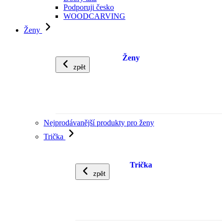
Podporuji česko
WOODCARVING
Ženy
Ženy
zpět
Nejprodávanější produkty pro ženy
Trička
Trička
zpět