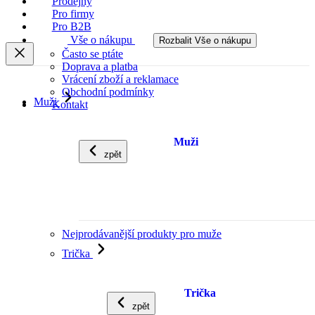
Prodejny
Pro firmy
Pro B2B
Vše o nákupu
Rozbalit Vše o nákupu
Často se ptáte
Doprava a platba
Vrácení zboží a reklamace
Obchodní podmínky
Muži
Kontakt
Muži
zpět
Nejprodávanější produkty pro muže
Trička
Trička
zpět