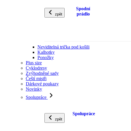
Spodní
prádlo
zpět
Neviditelná trička pod košili
Kalhotky
Ponožky
Plus size
Cyklodresy
Zvýhodněné sady
Čeští mistři
Dárkové poukazy
Novinky
Spolupráce
Spolupráce
zpět