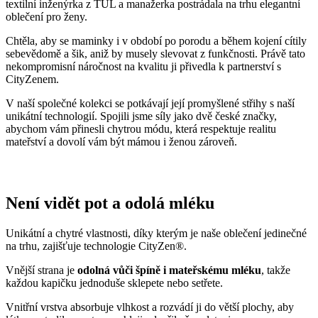
textilní inženýrka z TUL a manažerka postrádala na trhu elegantní
oblečení pro ženy.
Chtěla, aby se maminky i v období po porodu a během kojení cítily
sebevědomě a šik, aniž by musely slevovat z funkčnosti. Právě tato
nekompromisní náročnost na kvalitu ji přivedla k partnerství s
CityZenem.
V naší společné kolekci se potkávají její promyšlené střihy s naší
unikátní technologií. Spojili jsme síly jako dvě české značky,
abychom vám přinesli chytrou módu, která respektuje realitu
mateřství a dovolí vám být mámou i ženou zároveň.
Není vidět pot a odolá mléku
Unikátní a chytré vlastnosti, díky kterým je naše oblečení jedinečné
na trhu, zajišťuje technologie CityZen®.
Vnější strana je
odolná vůči špíně i mateřskému mléku
, takže
každou kapičku jednoduše sklepete nebo setřete.
Vnitřní vrstva absorbuje vlhkost a rozvádí ji do větší plochy, aby