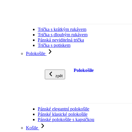
Trička s krátkým rukávem
Trička s dlouhým rukávem
Pánská neviditelná trička
Trička s potiskem
Polokošile
Polokošile
zpět
Pánské elegantní polokošile
Pánské klasické polokošile
Pánské polokošile s kapsičkou
Košile