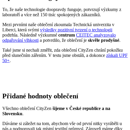
To, že naše technologie doopravdy funguje, potvrzují výzkumy z
laboratoří a více než 150 tisíc spokojených zákazníků.
Mezi prvními naše oblečení zkoumala Technická univerzita v
Liberci, která svými
výsledky pozitivní tvrzení o technologii
podtrhla. Následně výzkumné
centrum
CEITEC analyzovalo
odpařování vlhkosti
a potvrdilo, že oblečení je
skvěle prodyšné
.
Také jsme si nechali změřit, zda oblečení CityZen chrání pokožku
před slunečním zářením. V testu jsme obstáli, a dokonce
získali UPF
50+
.
Přidané hodnoty oblečení
Všechno oblečení CityZen
šijeme v České republice a na
Slovensku
.
Dáváme si záležet na tom, abychom vše od první nitky vyráběli u
nás a podporovali tak místní textilní průmysl. Zároveň máme díky