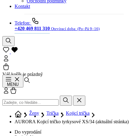
Obchodní podmínky
Kontakt
Telefon:
+420 469 811 310
Otevírací doba:
(Po–Pá 9–16)
Váš košík je prázdný
Hledat
MENU
Přihlásit se
Košík
Ženy
Trička
Kojicí trička
AURORA Kojicí tričko tyrkysové XS/34
(aktuální stránka)
Do vyprodání