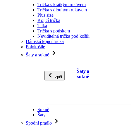
Trička s krátkým rukávem
Trička s dlouhým rukávem
Plus size
Kojicí trička
Tílka
Trička s potiskem
Neviditelná trička pod košili
Dámská kojicí trička
Polokošile
Šaty a sukně
Šaty a
sukně
zpět
Sukně
Šaty
Spodní prádlo