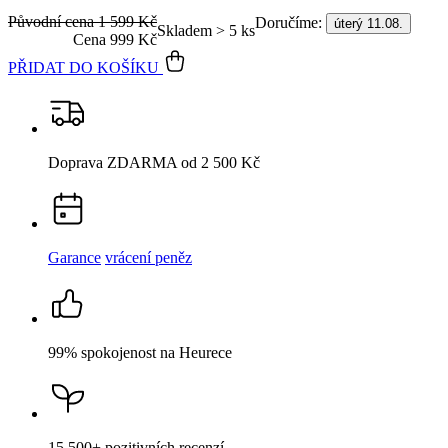
Původní cena
1 599 Kč
Doručíme:
úterý 11.08.
Skladem > 5 ks
Cena
999 Kč
PŘIDAT DO KOŠÍKU
Doprava ZDARMA
od 2 500 Kč
Garance
vrácení peněz
99% spokojenost
na Heurece
15 500+
pozitivních recenzí