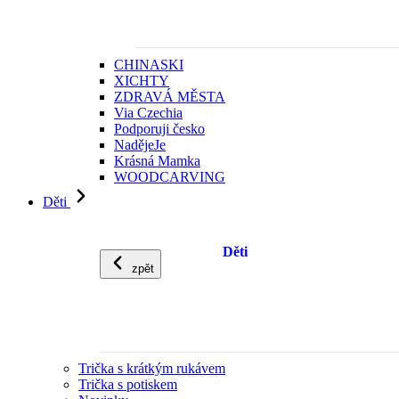
CHINASKI
XICHTY
ZDRAVÁ MĚSTA
Via Czechia
Podporuji česko
NadějeJe
Krásná Mamka
WOODCARVING
Děti
Děti
zpět
Trička s krátkým rukávem
Trička s potiskem