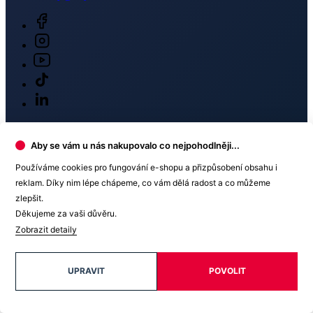
Aby se vám u nás nakupovalo co nejpohodlněji...
Používáme cookies pro fungování e-shopu a přizpůsobení obsahu i
Newsletter
reklam. Díky nim lépe chápeme, co vám dělá radost a co můžeme
Získejte slevy jen pro přihlášené, buďte informováni o akcích.
zlepšit.
Děkujeme za vaši důvěru.
Váš e-mail
Zobrazit detaily
UPRAVIT
POVOLIT
PŘIHLÁSIT SE K ODBĚRU