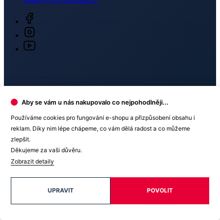
Newsletter
Získejte slevy jen pro přihlášené, buďte informováni o akcích.
Váš e-mail
Aby se vám u nás nakupovalo co nejpohodlněji...
PŘIHLÁSIT SE K ODBĚRU
Používáme cookies pro fungování e-shopu a přizpůsobení obsahu i
Odesláním souhlasíte se
zpracováním osobních údajů
.
reklam. Díky nim lépe chápeme, co vám dělá radost a co můžeme
zlepšit.
Děkujeme za vaši důvěru.
Zobrazit detaily
Prodejny
UPRAVIT
POVOLIT