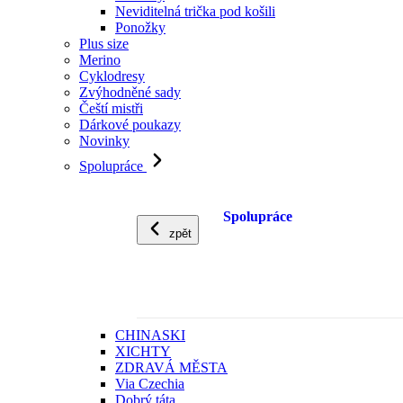
Neviditelná trička pod košili
Ponožky
Plus size
Merino
Cyklodresy
Zvýhodněné sady
Čeští mistři
Dárkové poukazy
Novinky
Spolupráce
Spolupráce
zpět
CHINASKI
XICHTY
ZDRAVÁ MĚSTA
Via Czechia
Dobrý táta