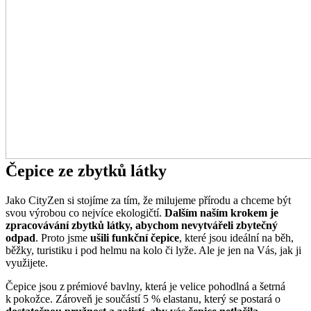
Čepice ze zbytků látky
Jako CityZen si stojíme za tím, že milujeme přírodu a chceme být
svou výrobou co nejvíce ekologičtí.
Dalším naším krokem je
zpracovávání zbytků látky, abychom nevytvářeli zbytečný
odpad
. Proto jsme
ušili
funkční čepice
, které jsou ideální na běh,
běžky, turistiku i pod helmu na kolo či lyže. Ale je jen na Vás, jak ji
využijete.
Čepice jsou z prémiové bavlny, která je velice pohodlná a šetrná
k pokožce. Zároveň je součástí 5 % elastanu, který se postará o
dostatečnou pružnost a zajistí, aby vás čepice netlačila
.
Pokrývku hlavy nabízíme ve třech velikostech – ta nejmenší sedne i
dětem.
Čepice BERGEN je nepodšitá. Naopak její parťák
ASPEN
má všitý
fleece podél hlavy v oblasti čela, aby více hřál.