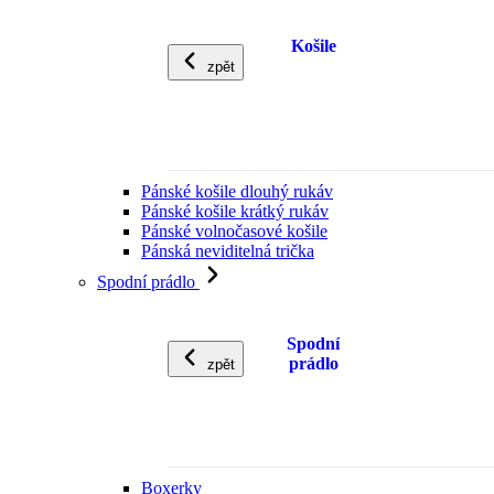
Košile
zpět
Pánské košile dlouhý rukáv
Pánské košile krátký rukáv
Pánské volnočasové košile
Pánská neviditelná trička
Spodní prádlo
Spodní
prádlo
zpět
Boxerky