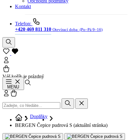
Obchodní podmínky
Kontakt
Telefon:
+420 469 811 310
Otevírací doba:
(Po–Pá 9–16)
Váš košík je prázdný
Hledat
MENU
Přihlásit se
Košík
Doplňky
BERGEN Čepice pudrová S
(aktuální stránka)