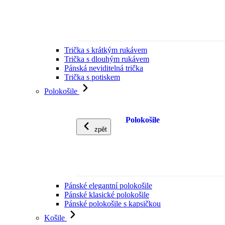
Trička s krátkým rukávem
Trička s dlouhým rukávem
Pánská neviditelná trička
Trička s potiskem
Polokošile
Polokošile
zpět
Pánské elegantní polokošile
Pánské klasické polokošile
Pánské polokošile s kapsičkou
Košile