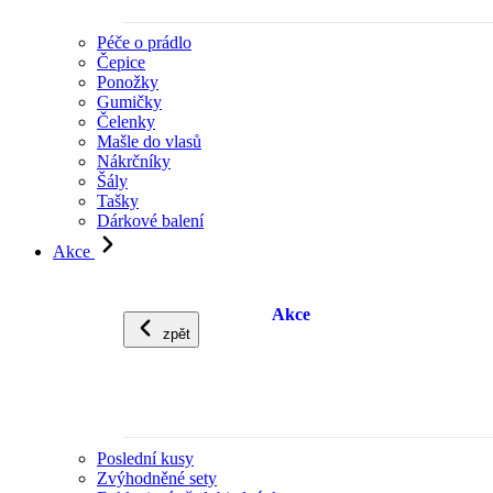
Péče o prádlo
Čepice
Ponožky
Gumičky
Čelenky
Mašle do vlasů
Nákrčníky
Šály
Tašky
Dárkové balení
Akce
Akce
zpět
Poslední kusy
Zvýhodněné sety