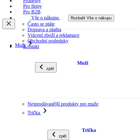
Prodejny
Pro firmy
Pro B2B
Vše o nákupu
Rozbalit Vše o nákupu
Často se ptáte
Doprava a platba
Vrácení zboží a reklamace
Obchodní podmínky
Muži
Kontakt
Muži
zpět
Nejprodávanější produkty pro muže
Trička
Trička
zpět