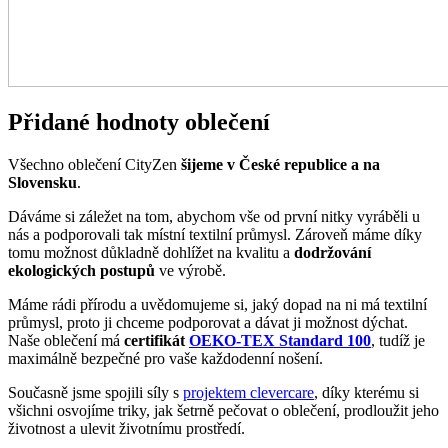
Všechno oblečení CityZen
šijeme v České republice a na
Slovensku
.
Dáváme si záležet na tom, abychom vše od první nitky vyráběli u
nás a podporovali tak místní textilní průmysl. Zároveň máme díky
tomu možnost důkladně dohlížet na kvalitu a
dodržování
ekologických postupů
ve výrobě.
Máme rádi přírodu a uvědomujeme si, jaký dopad na ni má textilní
průmysl, proto ji chceme podporovat a dávat ji možnost dýchat.
Naše oblečení má
certifikát
OEKO-TEX Standard 100
, tudíž je
maximálně bezpečné pro vaše každodenní nošení.
Současně jsme spojili síly s
projektem clevercare
, díky kterému si
všichni osvojíme triky, jak šetrně pečovat o oblečení, prodloužit jeho
životnost a ulevit životnímu prostředí.
Vše o výrobě se dozvíte na stránce
Příběh trika
.
BERGEN
Věděli jste, že…?