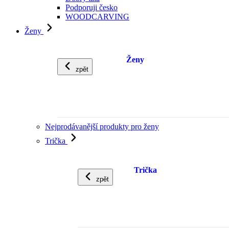
Podporuji česko
WOODCARVING
Ženy
Ženy
zpět
Nejprodávanější produkty pro ženy
Trička
Trička
zpět