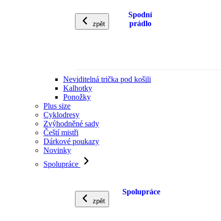
Spodní
prádlo
zpět
Neviditelná trička pod košili
Kalhotky
Ponožky
Plus size
Cyklodresy
Zvýhodněné sady
Čeští mistři
Dárkové poukazy
Novinky
Spolupráce
Spolupráce
zpět