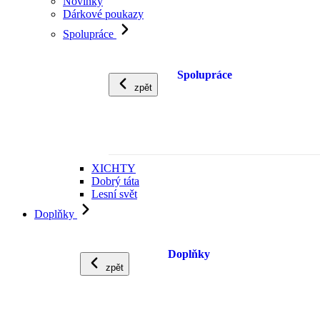
Novinky
Dárkové poukazy
Spolupráce
Spolupráce
zpět
XICHTY
Dobrý táta
Lesní svět
Doplňky
Doplňky
zpět