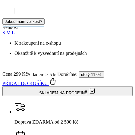
Okamžitě k vyzvednutí na prodejnách
Cena
299 Kč
Doručíme:
Skladem > 5 ks
úterý 11.08.
PŘIDAT DO KOŠÍKU
SKLADEM NA PRODEJNĚ
Doprava ZDARMA
od 2 500 Kč
Garance
vrácení peněz
99% spokojenost
na Heurece