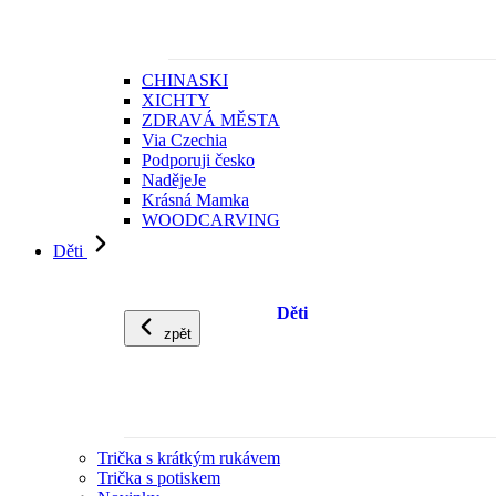
CHINASKI
XICHTY
ZDRAVÁ MĚSTA
Via Czechia
Podporuji česko
NadějeJe
Krásná Mamka
WOODCARVING
Děti
Děti
zpět
Trička s krátkým rukávem
Trička s potiskem