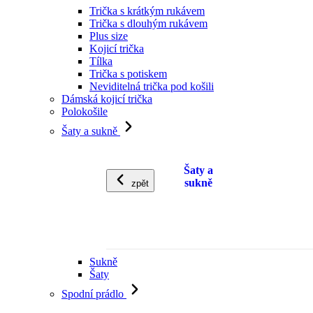
Trička s krátkým rukávem
Trička s dlouhým rukávem
Plus size
Kojicí trička
Tílka
Trička s potiskem
Neviditelná trička pod košili
Dámská kojicí trička
Polokošile
Šaty a sukně
Šaty a
sukně
zpět
Sukně
Šaty
Spodní prádlo