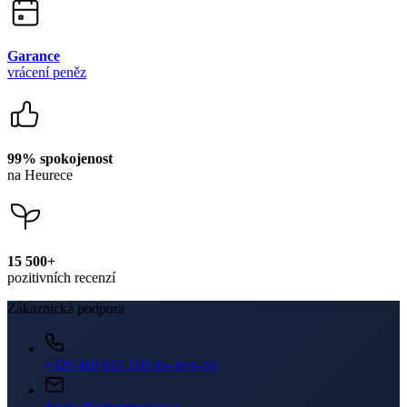
99% spokojenost
na Heurece
15 500+
pozitivních recenzí
Zákaznická podpora
+420 469 811 310
(Po–Pá 9–16)
dotazy@cityzenwear.cz