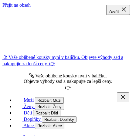
Přejít na obsah
Zavřít
Zavřít
Zavřít
🚀 Vaše oblíbené kousky nyní v balíčku. Objevte výhody sad a
nakupujte za lepší ceny. 👉
🚀 Vaše oblíbené kousky nyní v balíčku.
Objevte výhody sad a nakupujte za lepší ceny.
👉
Muži
Rozbalit Muži
Ženy
Rozbalit Ženy
Děti
Rozbalit Děti
Doplňky
Rozbalit Doplňky
Akce
Rozbalit Akce