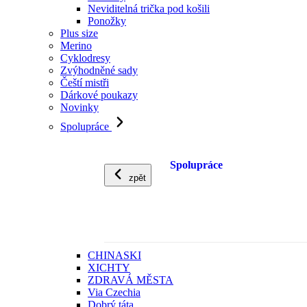
Neviditelná trička pod košili
Ponožky
Plus size
Merino
Cyklodresy
Zvýhodněné sady
Čeští mistři
Dárkové poukazy
Novinky
Spolupráce
Spolupráce
zpět
CHINASKI
XICHTY
ZDRAVÁ MĚSTA
Via Czechia
Dobrý táta