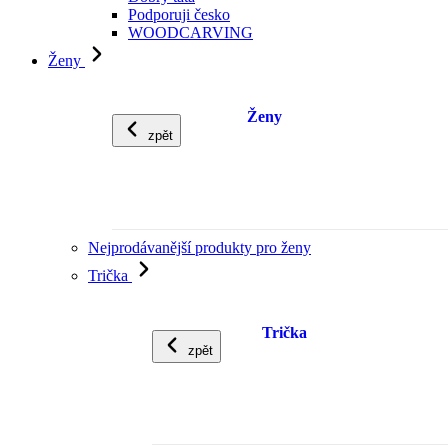
Podporuji česko
WOODCARVING
Ženy
Ženy
zpět
Nejprodávanější produkty pro ženy
Trička
Trička
zpět