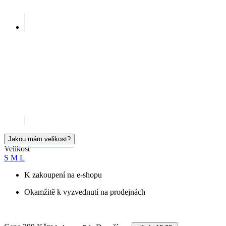
Jakou mám velikost?
Velikost
S
M
L
K zakoupení na e-shopu
Okamžitě k vyzvednutí na prodejnách
Cena
299 Kč
Doručíme:
Skladem > 5 ks
středa 12.08.
PŘIDAT DO KOŠÍKU
Doprava ZDARMA
od 2 500 Kč