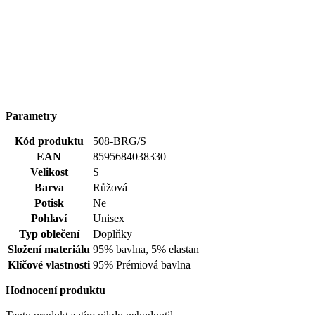
Parametry
Kód produktu
508-BRG/S
EAN
8595684038330
Velikost
S
Barva
Růžová
Potisk
Ne
Pohlaví
Unisex
Typ oblečení
Doplňky
Složení materiálu
95% bavlna, 5% elastan
Klíčové vlastnosti
95% Prémiová bavlna
Hodnocení produktu
Tento produkt zatím nikdo nehodnotil.
PŘIDAT HODNOCENÍ
Vybrali jsme pro vás