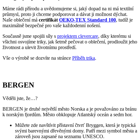
životnost a ulevit životnímu prostředí.
Vše o výrobě se dozvíte na stránce
Příběh trika
.
BERGEN
Věděli jste, že…?
BERGEN je druhé největší město Norska a je považováno za bránu
k norským fjordům. Město obklopuje Atlantský oceán a sedm hor.
Můžete zde navštívit přístavní čtvrť Bryggen, která je typická
svými barevnými dřevěnými domy. Patří mezi symbol města a
zároveň jsou zapsané na seznamu UNESCO.
Bergen byl v minulosti hlavním městem Norska. Do dneška
se považuje za kulturní metropoli.
Jedno z nejživějších míst města je rybí trh. Nabízí čerstvé
ryby, mořské plody i typické norské speciality.
Pokud město navštíví triko CityZen, pošlete nám fotku
na:
kolemsveta@cityzenwear.cz