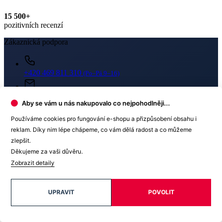
dotazy@cityzenwear.cz
Aby se vám u nás nakupovalo co nejpohodlněji...
Používáme cookies pro fungování e-shopu a přizpůsobení obsahu i
reklam. Díky nim lépe chápeme, co vám dělá radost a co můžeme
zlepšit.
Newsletter
Děkujeme za vaši důvěru.
Zobrazit detaily
Získejte slevy jen pro přihlášené, buďte informováni o akcích.
Váš e-mail
UPRAVIT
POVOLIT