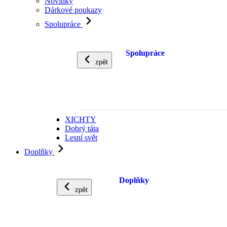
Novinky
Dárkové poukazy
Spolupráce
Spolupráce
zpět
XICHTY
Dobrý táta
Lesní svět
Doplňky
Doplňky
zpět