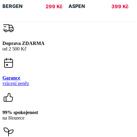
od 2 500 Kč
Garance
vrácení peněz
99% spokojenost
na Heurece
15 500+
pozitivních recenzí
Zákaznická podpora
+420 469 811 310
(Po–Pá 9–16)