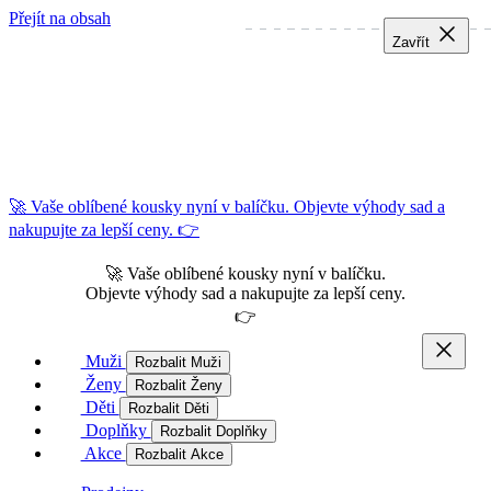
Přejít na obsah
Zavřít
Zavřít
Zavřít
🚀 Vaše oblíbené kousky nyní v balíčku. Objevte výhody sad a
nakupujte za lepší ceny. 👉
🚀 Vaše oblíbené kousky nyní v balíčku.
Objevte výhody sad a nakupujte za lepší ceny.
👉
Muži
Rozbalit Muži
Ženy
Rozbalit Ženy
Děti
Rozbalit Děti
Doplňky
Rozbalit Doplňky
Akce
Rozbalit Akce