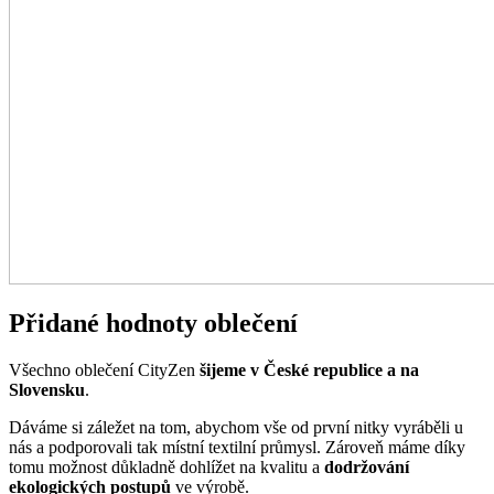
Přidané hodnoty oblečení
Všechno oblečení CityZen
šijeme v České republice a na
Slovensku
.
Dáváme si záležet na tom, abychom vše od první nitky vyráběli u
nás a podporovali tak místní textilní průmysl. Zároveň máme díky
tomu možnost důkladně dohlížet na kvalitu a
dodržování
ekologických postupů
ve výrobě.
Máme rádi přírodu a uvědomujeme si, jaký dopad na ni má textilní
průmysl, proto ji chceme podporovat a dávat ji možnost dýchat.
Naše oblečení má
certifikát
OEKO-TEX Standard 100
, tudíž je
maximálně bezpečné pro vaše každodenní nošení.
Současně jsme spojili síly s
projektem clevercare
, díky kterému si
všichni osvojíme triky, jak šetrně pečovat o oblečení, prodloužit jeho