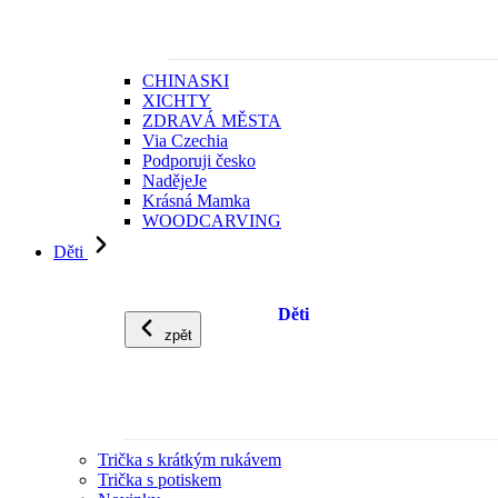
CHINASKI
XICHTY
ZDRAVÁ MĚSTA
Via Czechia
Podporuji česko
NadějeJe
Krásná Mamka
WOODCARVING
Děti
Děti
zpět
Trička s krátkým rukávem
Trička s potiskem