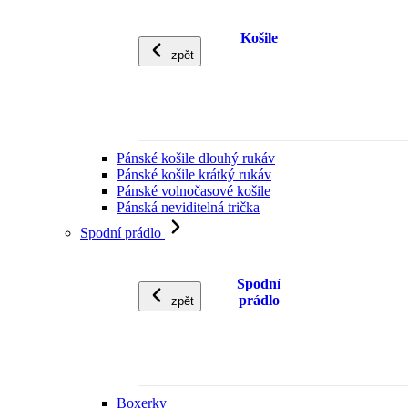
Košile
zpět
Pánské košile dlouhý rukáv
Pánské košile krátký rukáv
Pánské volnočasové košile
Pánská neviditelná trička
Spodní prádlo
Spodní
prádlo
zpět
Boxerky