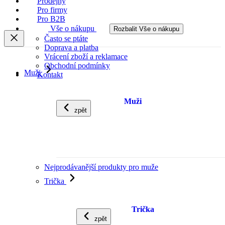
Prodejny
Pro firmy
Pro B2B
Vše o nákupu
Rozbalit Vše o nákupu
Často se ptáte
Doprava a platba
Vrácení zboží a reklamace
Obchodní podmínky
Muži
Kontakt
Muži
zpět
Nejprodávanější produkty pro muže
Trička
Trička
zpět