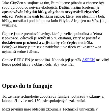
k pokožce. Zároveň je součástí 5 % elastanu, který se postará o
dostatečnou pružnost a zajistí, aby vás čepice netlačila
.
Pokrývka hlavy je unisex a nabízíme ji ve třech velikostech – ta
nejmenší sedne i dětem.
Čepice BERGEN je nepodšitá. Naopak její parťák
ASPEN
má všitý
fleece podél hlavy v oblasti čela, aby více hřál.
Opravdu to funguje
To, že naše technologie doopravdy funguje, potvrzují výzkumy z
laboratoří a více než 150 tisíc spokojených zákazníků.
Mezi prvními naše oblečení zkoumala Technická univerzita v
Liberci, která svými
výsledky pozitivní tvrzení o technologii
podtrhla. Následně výzkumné
centrum
CEITEC analyzovalo
odpařování vlhkosti
a potvrdilo, že oblečení je
skvěle prodyšné
.
Také jsme si nechali změřit, zda oblečení CityZen chrání pokožku
před slunečním zářením. V testu jsme obstáli, a dokonce
získali UPF
50+
.