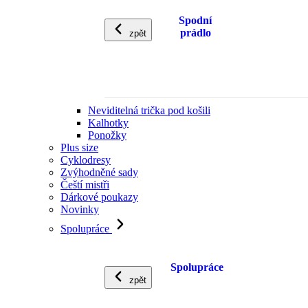
Spodní
prádlo
zpět
Neviditelná trička pod košili
Kalhotky
Ponožky
Plus size
Cyklodresy
Zvýhodněné sady
Čeští mistři
Dárkové poukazy
Novinky
Spolupráce
Spolupráce
zpět