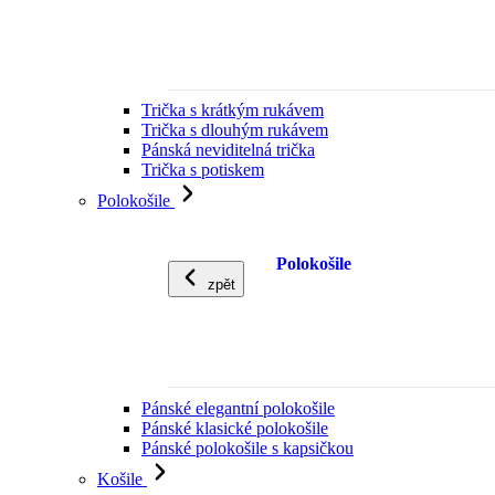
Trička s krátkým rukávem
Trička s dlouhým rukávem
Pánská neviditelná trička
Trička s potiskem
Polokošile
Polokošile
zpět
Pánské elegantní polokošile
Pánské klasické polokošile
Pánské polokošile s kapsičkou
Košile