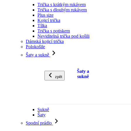
Trička s krátkým rukávem
Trička s dlouhým rukávem
Plus size
Kojicí trička
Tílka
Trička s potiskem
Neviditelná trička pod košili
Dámská kojicí trička
Polokošile
Šaty a sukně
Šaty a
sukně
zpět
Sukně
Šaty
Spodní prádlo