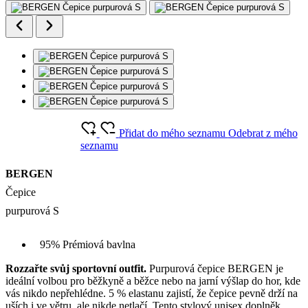
Přidat do mého seznamu
Odebrat z mého
seznamu
BERGEN
Čepice
purpurová S
95% Prémiová bavlna
Rozzařte svůj sportovní outfit.
Purpurová čepice BERGEN je
ideální volbou pro běžkyně a běžce nebo na jarní výšlap do hor, kde
vás nikdo nepřehlédne. 5 % elastanu zajistí, že čepice pevně drží na
uších i ve větru, ale nikde netlačí. Tento stylový unisex doplněk