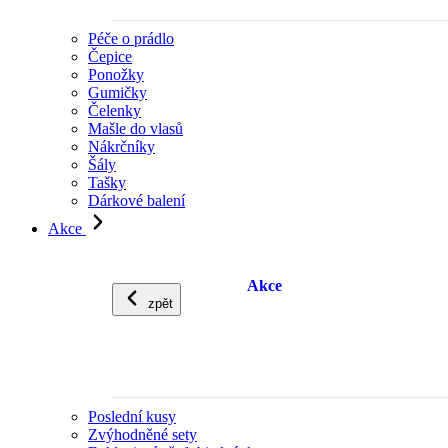
Péče o prádlo
Čepice
Ponožky
Gumičky
Čelenky
Mašle do vlasů
Nákrčníky
Šály
Tašky
Dárkové balení
Akce
Akce
zpět
Poslední kusy
Zvýhodněné sety