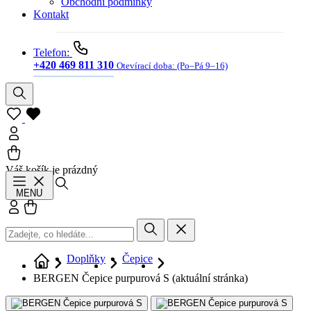
Obchodní podmínky
Kontakt
Telefon:
+420 469 811 310
Otevírací doba:
(Po–Pá 9–16)
Váš košík je prázdný
Hledat
MENU
Přihlásit se
Košík
Doplňky
Čepice
BERGEN Čepice purpurová S
(aktuální stránka)