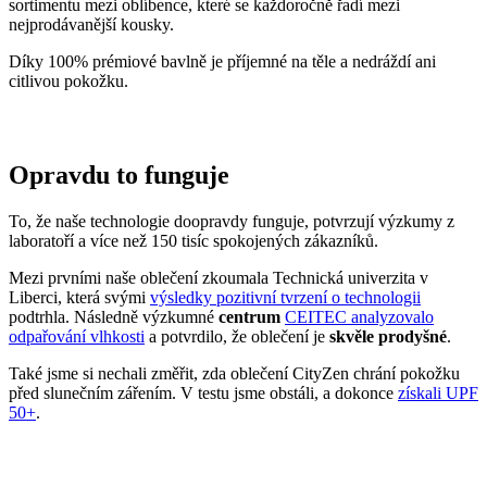
sortimentu mezi oblíbence, které se každoročně řadí mezi
nejprodávanější kousky.
Díky 100% prémiové bavlně je příjemné na těle a nedráždí ani
citlivou pokožku.
Opravdu to funguje
To, že naše technologie doopravdy funguje, potvrzují výzkumy z
laboratoří a více než 150 tisíc spokojených zákazníků.
Mezi prvními naše oblečení zkoumala Technická univerzita v
Liberci, která svými
výsledky pozitivní tvrzení o technologii
podtrhla. Následně výzkumné
centrum
CEITEC analyzovalo
odpařování vlhkosti
a potvrdilo, že oblečení je
skvěle prodyšné
.
Také jsme si nechali změřit, zda oblečení CityZen chrání pokožku
před slunečním zářením. V testu jsme obstáli, a dokonce
získali UPF
50+
.