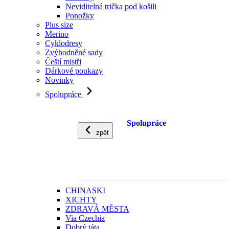
Neviditelná trička pod košili
Ponožky
Plus size
Merino
Cyklodresy
Zvýhodněné sady
Čeští mistři
Dárkové poukazy
Novinky
Spolupráce
Spolupráce
zpět
CHINASKI
XICHTY
ZDRAVÁ MĚSTA
Via Czechia
Dobrý táta