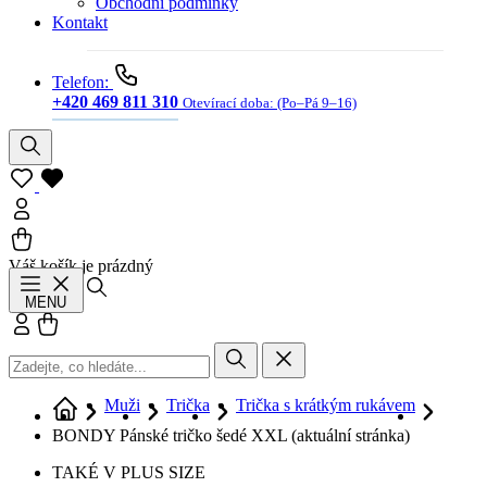
Obchodní podmínky
Kontakt
Telefon:
+420 469 811 310
Otevírací doba:
(Po–Pá 9–16)
Váš košík je prázdný
Hledat
MENU
Přihlásit se
Košík
Muži
Trička
Trička s krátkým rukávem
BONDY Pánské tričko šedé XXL
(aktuální stránka)
TAKÉ V PLUS SIZE