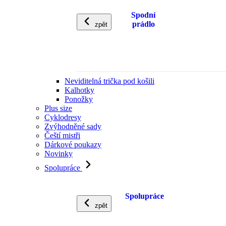
Spodní
prádlo
zpět
Neviditelná trička pod košili
Kalhotky
Ponožky
Plus size
Cyklodresy
Zvýhodněné sady
Čeští mistři
Dárkové poukazy
Novinky
Spolupráce
Spolupráce
zpět