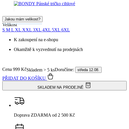
Jakou mám velikost?
Velikost
S
M
L
XL
XXL
3XL
4XL
5XL
6XL
K zakoupení na e-shopu
Okamžitě k vyzvednutí na prodejnách
Cena
999 Kč
Doručíme:
Skladem > 5 ks
středa 12.08.
PŘIDAT DO KOŠÍKU
SKLADEM NA PRODEJNĚ
Doprava ZDARMA
od 2 500 Kč