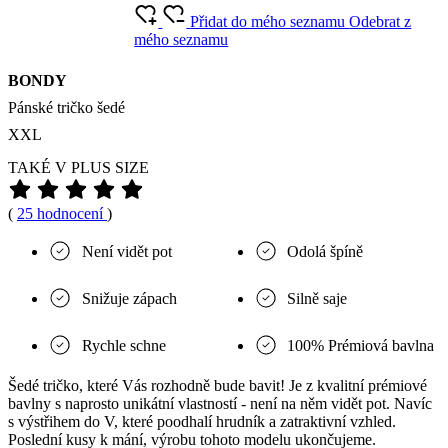
Přidat do mého seznamu
Odebrat z
mého seznamu
BONDY
Pánské tričko šedé
XXL
TAKÉ V PLUS SIZE
(
25 hodnocení
)
Není vidět pot
Odolá špíně
Snižuje zápach
Silně saje
Rychle schne
100% Prémiová bavlna
Šedé tričko, které Vás rozhodně bude bavit! Je z kvalitní prémiové
bavlny s naprosto unikátní vlastností - není na něm vidět pot. Navíc
s výstřihem do V, které poodhalí hrudník a zatraktivní vzhled.
Poslední kusy k mání, výrobu tohoto modelu ukončujeme.