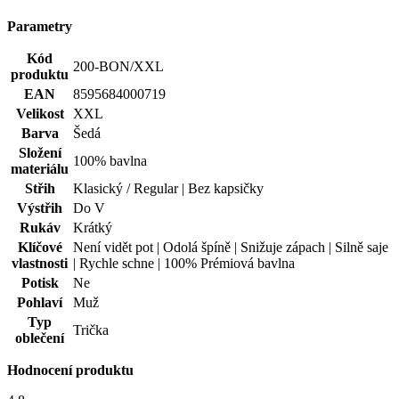
Parametry
Kód
200-BON/XXL
produktu
EAN
8595684000719
Velikost
XXL
Barva
Šedá
Složení
100% bavlna
materiálu
Střih
Klasický / Regular | Bez kapsičky
Výstřih
Do V
Rukáv
Krátký
Klíčové
Není vidět pot | Odolá špíně | Snižuje zápach | Silně saje
vlastnosti
| Rychle schne | 100% Prémiová bavlna
Potisk
Ne
Pohlaví
Muž
Typ
Trička
oblečení
Hodnocení produktu