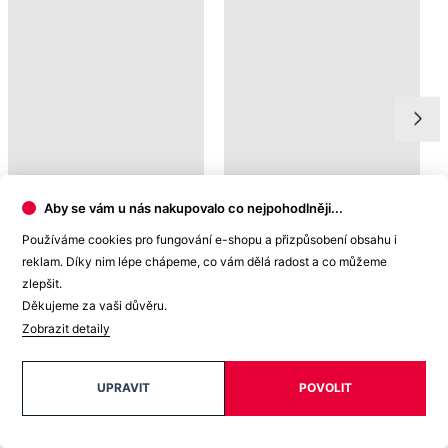
TAKÉ V PLUS SIZE
TAKÉ V PLUS SIZE
Aby se vám u nás nakupovalo co nejpohodlněji...
Používáme cookies pro fungování e-shopu a přizpůsobení obsahu i
AGEN
AGEN
999 Kč
999 Kč
reklam. Díky nim lépe chápeme, co vám dělá radost a co můžeme
zlepšit.
Děkujeme za vaši důvěru.
Zobrazit detaily
Doprava ZDARMA
od 2 500 Kč
UPRAVIT
POVOLIT