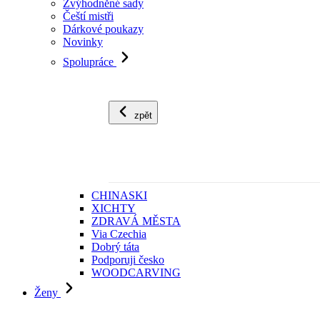
Zvýhodněné sady
Čeští mistři
Dárkové poukazy
Novinky
Spolupráce
zpět
CHINASKI
XICHTY
ZDRAVÁ MĚSTA
Via Czechia
Dobrý táta
Podporuji česko
WOODCARVING
Ženy