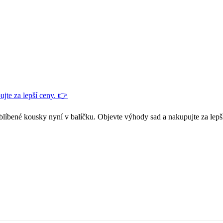
jte za lepší ceny. 👉
blíbené kousky nyní v balíčku. Objevte výhody sad a nakupujte za lepš