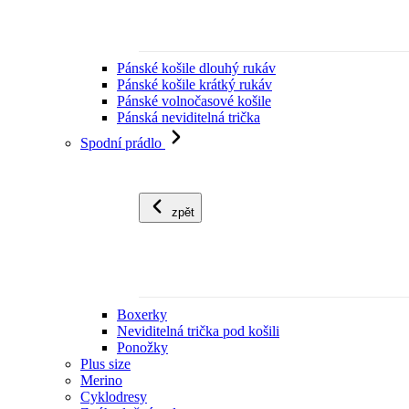
Pánské košile dlouhý rukáv
Pánské košile krátký rukáv
Pánské volnočasové košile
Pánská neviditelná trička
Spodní prádlo
zpět
Boxerky
Neviditelná trička pod košili
Ponožky
Plus size
Merino
Cyklodresy