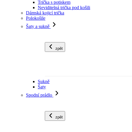
Trička s potiskem
Neviditelná trička pod košili
Dámská kojicí trička
Polokošile
Šaty a sukně
zpět
Sukně
Šaty
Spodní prádlo
zpět