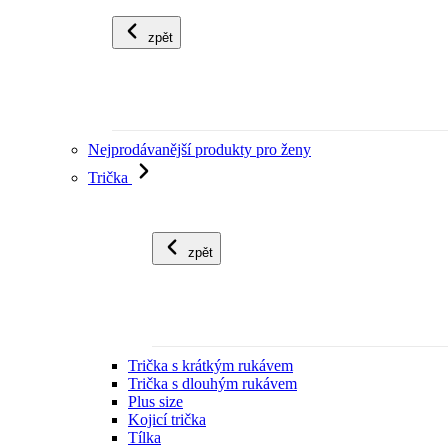
zpět
Nejprodávanější produkty pro ženy
Trička
zpět
Trička s krátkým rukávem
Trička s dlouhým rukávem
Plus size
Kojicí trička
Tílka