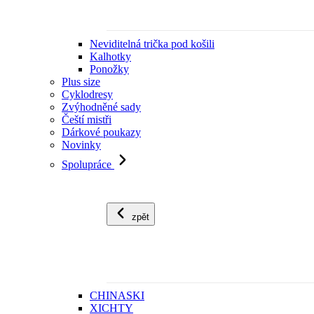
Neviditelná trička pod košili
Kalhotky
Ponožky
Plus size
Cyklodresy
Zvýhodněné sady
Čeští mistři
Dárkové poukazy
Novinky
Spolupráce
zpět
CHINASKI
XICHTY