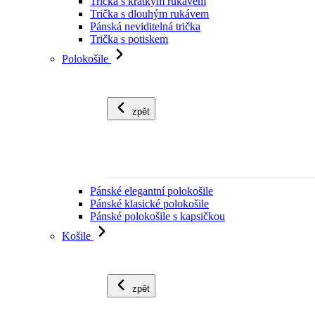
Trička s krátkým rukávem
Trička s dlouhým rukávem
Pánská neviditelná trička
Trička s potiskem
Polokošile
zpět
Pánské elegantní polokošile
Pánské klasické polokošile
Pánské polokošile s kapsičkou
Košile
zpět