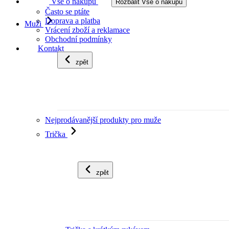
Vše o nákupu
Rozbalit Vše o nákupu
Často se ptáte
Doprava a platba
Muži
Vrácení zboží a reklamace
Obchodní podmínky
Kontakt
zpět
Nejprodávanější produkty pro muže
Trička
zpět