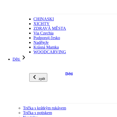
CHINASKI
XICHTY
ZDRAVÁ MĚSTA
Via Czechia
Podporuji česko
NadějeJe
Krásná Mamka
WOODCARVING
Děti
Děti
zpět
Trička s krátkým rukávem
Trička s potiskem