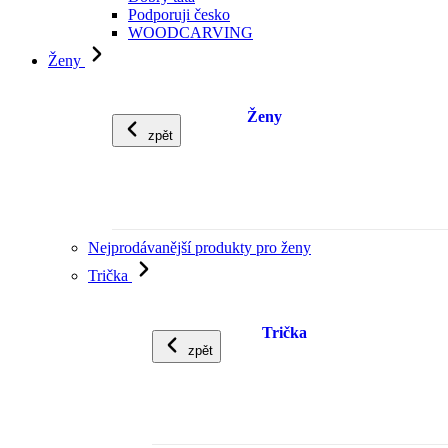
Podporuji česko
WOODCARVING
Ženy
Ženy
zpět
Nejprodávanější produkty pro ženy
Trička
Trička
zpět