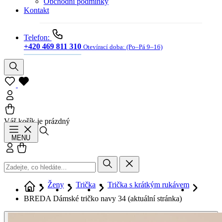
Obchodní podmínky
Kontakt
Telefon:
+420 469 811 310
Otevírací doba:
(Po–Pá 9–16)
Váš košík je prázdný
Hledat
MENU
Přihlásit se
Košík
Ženy
Trička
Trička s krátkým rukávem
BREDA Dámské tričko navy 34
(aktuální stránka)