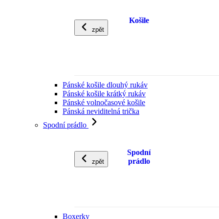
Košile
zpět
Pánské košile dlouhý rukáv
Pánské košile krátký rukáv
Pánské volnočasové košile
Pánská neviditelná trička
Spodní prádlo
Spodní
prádlo
zpět
Boxerky