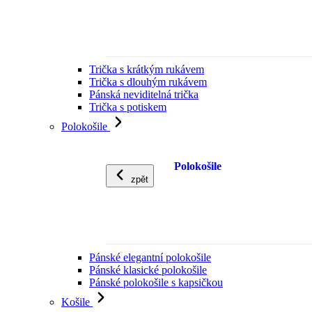
Trička s krátkým rukávem
Trička s dlouhým rukávem
Pánská neviditelná trička
Trička s potiskem
Polokošile
Polokošile
zpět
Pánské elegantní polokošile
Pánské klasické polokošile
Pánské polokošile s kapsičkou
Košile