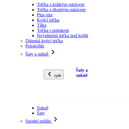
Trička s krátkým rukávem
Trička s dlouhým rukávem
Plus size
Kojicí trička
Tílka
Trička s potiskem
Neviditelná trička pod košili
Dámská kojicí trička
Polokošile
Šaty a sukně
Šaty a
sukně
zpět
Sukně
Šaty
Spodní prádlo