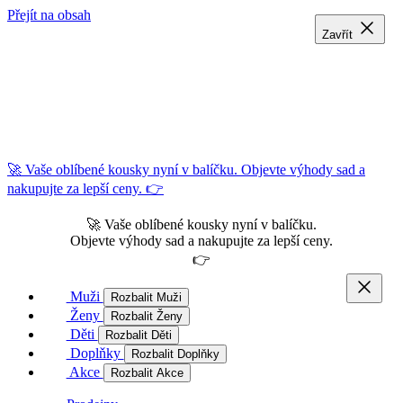
Přejít na obsah
Zavřít
Zavřít
Zavřít
🚀 Vaše oblíbené kousky nyní v balíčku. Objevte výhody sad a
nakupujte za lepší ceny. 👉
🚀 Vaše oblíbené kousky nyní v balíčku.
Objevte výhody sad a nakupujte za lepší ceny.
👉
Muži
Rozbalit Muži
Ženy
Rozbalit Ženy
Děti
Rozbalit Děti
Doplňky
Rozbalit Doplňky
Akce
Rozbalit Akce