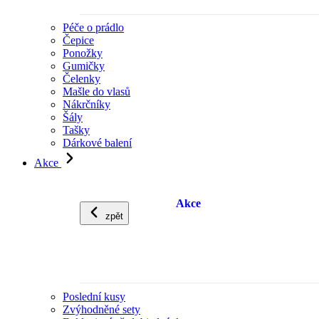
Péče o prádlo
Čepice
Ponožky
Gumičky
Čelenky
Mašle do vlasů
Nákrčníky
Šály
Tašky
Dárkové balení
Akce
Akce
zpět
Poslední kusy
Zvýhodněné sety