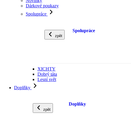
Novinky
Dárkové poukazy
Spolupráce
Spolupráce
zpět
XICHTY
Dobrý táta
Lesní svět
Doplňky
Doplňky
zpět