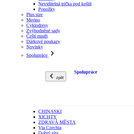
Neviditelná trička pod košili
Ponožky
Plus size
Merino
Cyklodresy
Zvýhodněné sady
Čeští mistři
Dárkové poukazy
Novinky
Spolupráce
Spolupráce
zpět
CHINASKI
XICHTY
ZDRAVÁ MĚSTA
Via Czechia
Dobrý táta