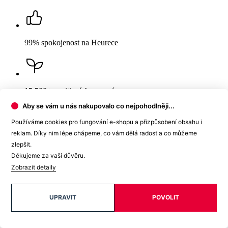
15 500+
pozitivních recenzí
Popis
Parametry
Hodnocení
7
Detail produktu
Aby se vám u nás nakupovalo co nejpohodlněji...
Používáme cookies pro fungování e-shopu a přizpůsobení obsahu i
reklam. Díky nim lépe chápeme, co vám dělá radost a co můžeme
zlepšit.
Děkujeme za vaši důvěru.
Zobrazit detaily
BREDA
Dámské tričko navy 34
UPRAVIT
POVOLIT
Cena
999 Kč
DO KOŠÍKU