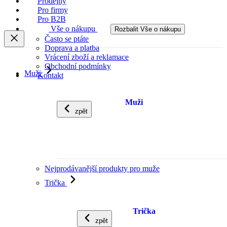
Prodejny
Pro firmy
Pro B2B
Vše o nákupu
Rozbalit Vše o nákupu
Často se ptáte
Doprava a platba
Vrácení zboží a reklamace
Obchodní podmínky
Muži
Kontakt
Muži
zpět
Nejprodávanější produkty pro muže
Trička
Trička
zpět