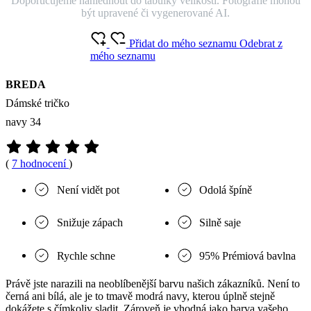
Doporučujeme nahlédnout do tabulky velikostí. Fotografie mohou
být upravené či vygenerované AI.
Přidat do mého seznamu
Odebrat z
mého seznamu
BREDA
Dámské tričko
navy 34
(
7 hodnocení
)
Není vidět pot
Odolá špíně
Snižuje zápach
Silně saje
Rychle schne
95% Prémiová bavlna
Právě jste narazili na neoblíbenější barvu našich zákazníků. Není to
černá ani bílá, ale je to tmavě modrá navy, kterou úplně stejně
dokážete s čímkoliv sladit. Zároveň je vhodná jako barva vašeho