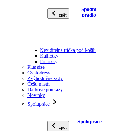
Spodní
prádlo
zpět
Neviditelná trička pod košili
Kalhotky
Ponožky
Plus size
Cyklodresy
Zvýhodněné sady
Čeští mistři
Dárkové poukazy
Novinky
Spolupráce
Spolupráce
zpět