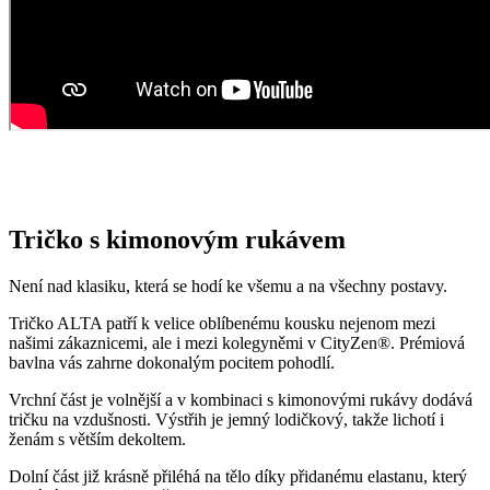
Tričko s kimonovým rukávem
Není nad klasiku, která se hodí ke všemu a na všechny postavy.
Tričko ALTA patří k velice oblíbenému kousku nejenom mezi
našimi zákaznicemi, ale i mezi kolegyněmi v CityZen®. Prémiová
bavlna vás zahrne dokonalým pocitem pohodlí.
Vrchní část je volnější a v kombinaci s kimonovými rukávy dodává
tričku na vzdušnosti. Výstřih je jemný lodičkový, takže lichotí i
ženám s větším dekoltem.
Dolní část již krásně přiléhá na tělo díky přidanému elastanu, který
dodává kousku na pružnosti.
Opravdu to funguje