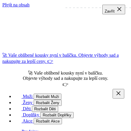
Přejít na obsah
Zavřít
Zavřít
Zavřít
🚀 Vaše oblíbené kousky nyní v balíčku. Objevte výhody sad a
nakupujte za lepší ceny. 👉
🚀 Vaše oblíbené kousky nyní v balíčku.
Objevte výhody sad a nakupujte za lepší ceny.
👉
Muži
Rozbalit Muži
Ženy
Rozbalit Ženy
Děti
Rozbalit Děti
Doplňky
Rozbalit Doplňky
Akce
Rozbalit Akce