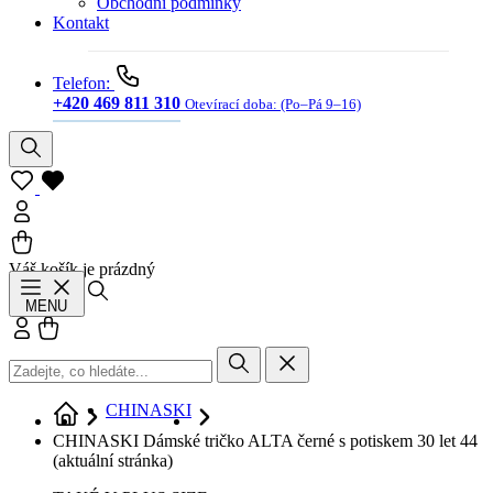
Obchodní podmínky
Kontakt
Telefon:
+420 469 811 310
Otevírací doba:
(Po–Pá 9–16)
Váš košík je prázdný
Hledat
MENU
Přihlásit se
Košík
CHINASKI
CHINASKI Dámské tričko ALTA černé s potiskem 30 let 44
(aktuální stránka)