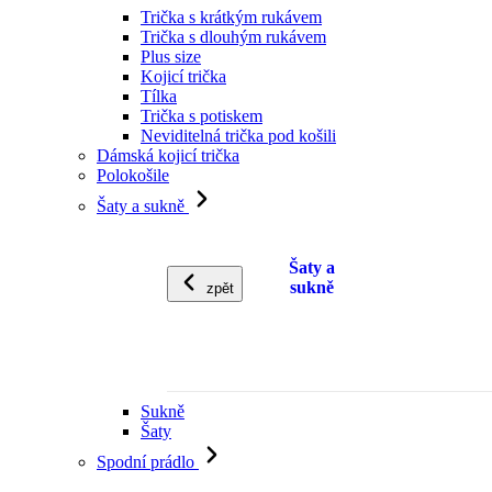
Trička s krátkým rukávem
Trička s dlouhým rukávem
Plus size
Kojicí trička
Tílka
Trička s potiskem
Neviditelná trička pod košili
Dámská kojicí trička
Polokošile
Šaty a sukně
Šaty a
sukně
zpět
Sukně
Šaty
Spodní prádlo