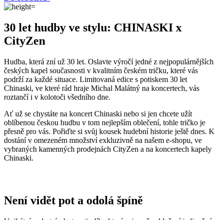
českých kapel současnosti v kvalitním českém tričku, které vás
podrží za každé situace. Limitovaná edice s potiskem 30 let
Chinaski, ve které rád hraje Michal Malátný na koncertech, vás
roztančí i v kolotoči všedního dne.
Ať už se chystáte na koncert Chinaski nebo si jen chcete užít
oblíbenou českou hudbu v tom nejlepším oblečení, tohle tričko je
přesně pro vás. Pořiďte si svůj kousek hudební historie ještě dnes. K
dostání v omezeném množství exkluzivně na našem e-shopu, ve
vybraných kamenných prodejnách CityZen a na koncertech kapely
Chinaski.
Není vidět pot a odolá špíně
Unikátní a chytré vlastnosti, díky kterým je naše oblečení jedinečné
na trhu, zajišťuje technologie CityZen®.
Vnější strana
odolá tekutinám a špíně
, vše z ní ihned sklepete nebo
jemně setřete.
Vnitřní strana absorbuje vlhkost a rozvádí ji do větší plochy než
běžná textilie, aby látka nestudila a pot se rychleji odpařil.