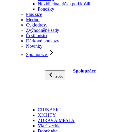
Neviditelná trička pod košili
Ponožky
Plus size
Merino
Cyklodresy
Zvýhodněné sady
Čeští mistři
Dárkové poukazy
Novinky
Spolupráce
Spolupráce
zpět
CHINASKI
XICHTY
ZDRAVÁ MĚSTA
Via Czechia
Dobrý táta