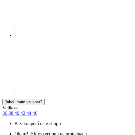
Jakou mám velikost?
Velikost
36
38
40
42
44
46
K zakoupení na e-shopu
Okamžitě k vyzvednutí na prodejnách
Cena
1 099 Kč
Doručíme:
Skladem > 5 ks
úterý 11.08.
PŘIDAT DO KOŠÍKU