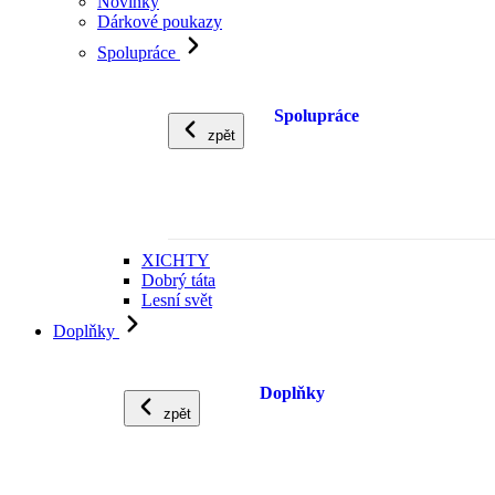
Novinky
Dárkové poukazy
Spolupráce
Spolupráce
zpět
XICHTY
Dobrý táta
Lesní svět
Doplňky
Doplňky
zpět