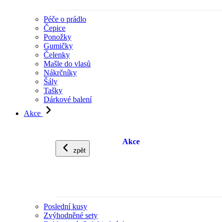
Péče o prádlo
Čepice
Ponožky
Gumičky
Čelenky
Mašle do vlasů
Nákrčníky
Šály
Tašky
Dárkové balení
Akce
Akce
zpět
Poslední kusy
Zvýhodněné sety