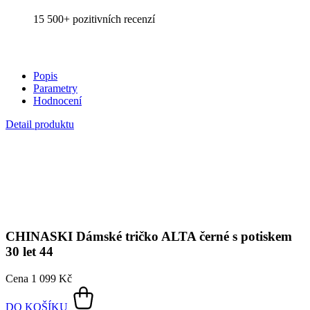
Hodnocení
Detail produktu
CHINASKI
Dámské tričko ALTA černé s potiskem
30 let 44
Cena
1 099 Kč
DO KOŠÍKU
30 let hudby ve stylu: CHINASKI x
CityZen
Hudba, která zní už 30 let. Oslavte výročí jedné z nejpopulárnějších