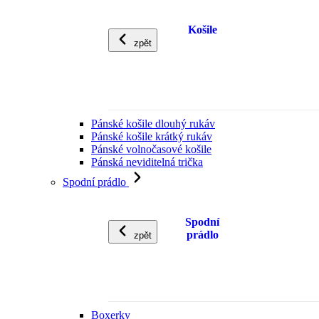
Košile
zpět
Pánské košile dlouhý rukáv
Pánské košile krátký rukáv
Pánské volnočasové košile
Pánská neviditelná trička
Spodní prádlo
Spodní
prádlo
zpět
Boxerky