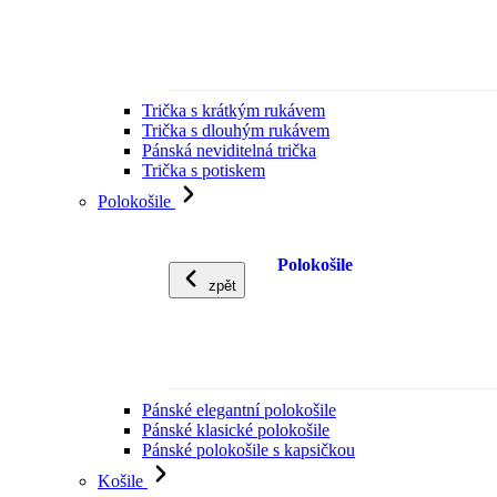
Trička s krátkým rukávem
Trička s dlouhým rukávem
Pánská neviditelná trička
Trička s potiskem
Polokošile
Polokošile
zpět
Pánské elegantní polokošile
Pánské klasické polokošile
Pánské polokošile s kapsičkou
Košile