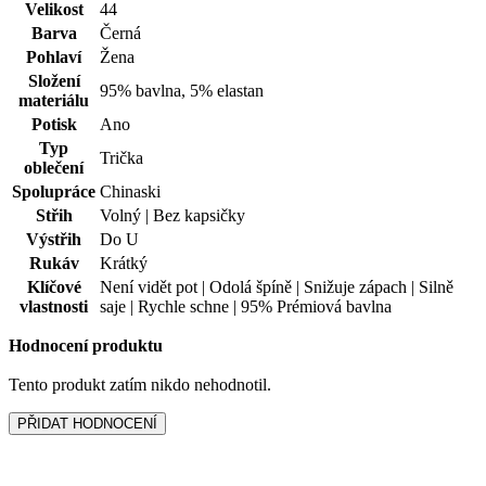
Typ
Trička
oblečení
Spolupráce
Chinaski
Střih
Volný | Bez kapsičky
Výstřih
Do U
Rukáv
Krátký
Klíčové
Není vidět pot | Odolá špíně | Snižuje zápach | Silně
vlastnosti
saje | Rychle schne | 95% Prémiová bavlna
Hodnocení produktu
Tento produkt zatím nikdo nehodnotil.
PŘIDAT HODNOCENÍ
Vybrali jsme pro vás