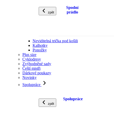
Spodní
prádlo
zpět
Neviditelná trička pod košili
Kalhotky
Ponožky
Plus size
Cyklodresy
Zvýhodněné sady
Čeští mistři
Dárkové poukazy
Novinky
Spolupráce
Spolupráce
zpět