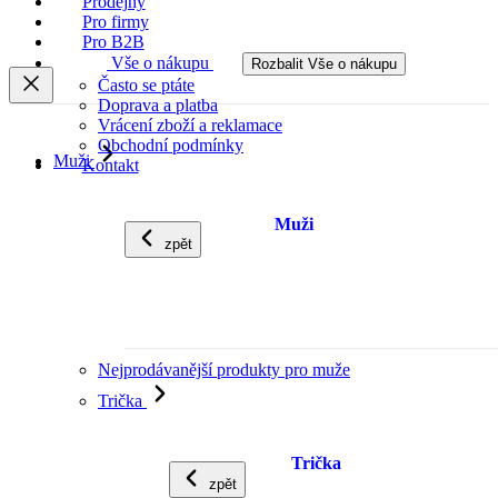
Prodejny
Pro firmy
Pro B2B
Vše o nákupu
Rozbalit Vše o nákupu
Často se ptáte
Doprava a platba
Vrácení zboží a reklamace
Obchodní podmínky
Muži
Kontakt
Muži
zpět
Nejprodávanější produkty pro muže
Trička
Trička
zpět