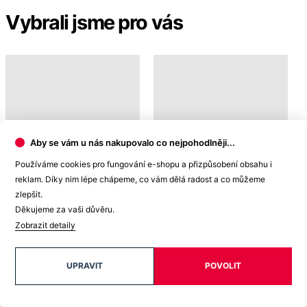
Do vyprodání
Aby se vám u nás nakupovalo co nejpohodlněji...
Používáme cookies pro fungování e-shopu a přizpůsobení obsahu i
CHINASKI
BREDA
1 099 Kč
1 099 Kč
reklam. Díky nim lépe chápeme, co vám dělá radost a co můžeme
zlepšit.
Děkujeme za vaši důvěru.
Zobrazit detaily
Doprava ZDARMA
od 2 500 Kč
UPRAVIT
POVOLIT