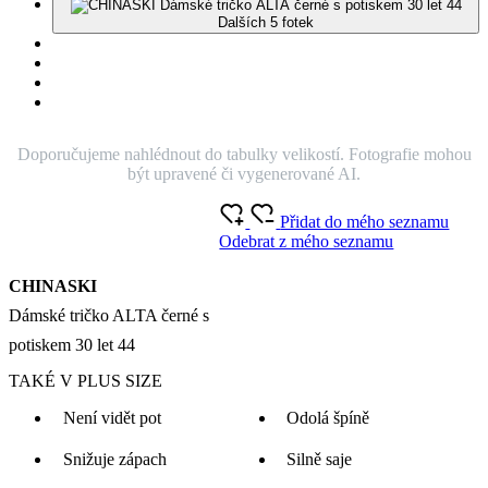
Dalších 5 fotek
Doporučujeme nahlédnout do tabulky velikostí. Fotografie mohou
být upravené či vygenerované AI.
Přidat do mého seznamu
Odebrat z mého seznamu
CHINASKI
Dámské tričko ALTA černé s
potiskem 30 let 44
TAKÉ V PLUS SIZE
Není vidět pot
Odolá špíně
Snižuje zápach
Silně saje