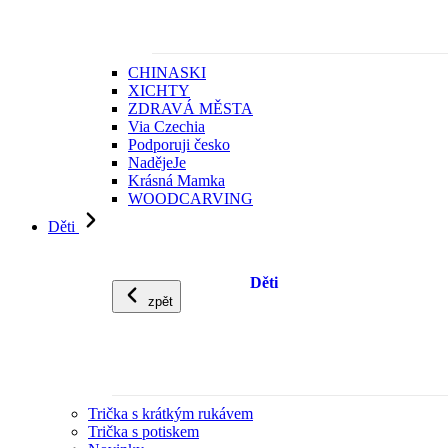
CHINASKI
XICHTY
ZDRAVÁ MĚSTA
Via Czechia
Podporuji česko
NadějeJe
Krásná Mamka
WOODCARVING
Děti
Děti
zpět
Trička s krátkým rukávem
Trička s potiskem