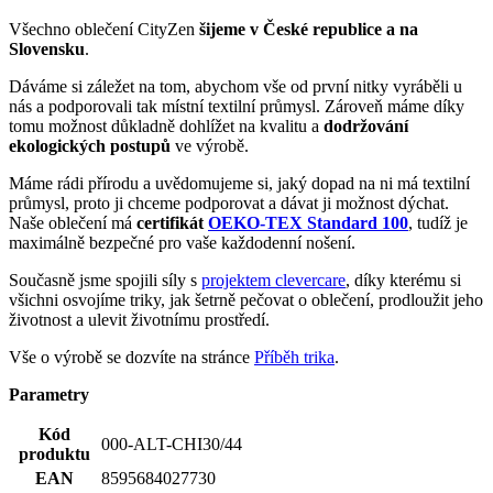
ekologických postupů
ve výrobě.
Máme rádi přírodu a uvědomujeme si, jaký dopad na ni má textilní
průmysl, proto ji chceme podporovat a dávat ji možnost dýchat.
Naše oblečení má
certifikát
OEKO-TEX Standard 100
, tudíž je
maximálně bezpečné pro vaše každodenní nošení.
Současně jsme spojili síly s
projektem clevercare
, díky kterému si
všichni osvojíme triky, jak šetrně pečovat o oblečení, prodloužit jeho
životnost a ulevit životnímu prostředí.
Vše o výrobě se dozvíte na stránce
Příběh trika
.
Parametry
Kód
000-ALT-CHI30/44
produktu
EAN
8595684027730
Velikost
44
Barva
Černá
Pohlaví
Žena
Složení
95% bavlna, 5% elastan
materiálu
Potisk
Ano