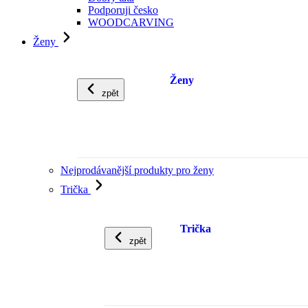
Podporuji česko
WOODCARVING
Ženy
Ženy
zpět
Nejprodávanější produkty pro ženy
Trička
Trička
zpět