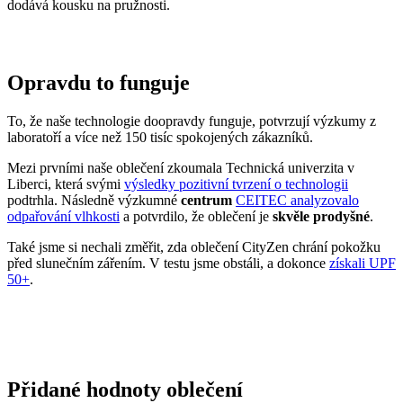
To, že naše technologie doopravdy funguje, potvrzují výzkumy z
laboratoří a více než 150 tisíc spokojených zákazníků.
Mezi prvními naše oblečení zkoumala Technická univerzita v
Liberci, která svými
výsledky pozitivní tvrzení o technologii
podtrhla. Následně výzkumné
centrum
CEITEC analyzovalo
odpařování vlhkosti
a potvrdilo, že oblečení je
skvěle prodyšné
.
Také jsme si nechali změřit, zda oblečení CityZen chrání pokožku
před slunečním zářením. V testu jsme obstáli, a dokonce
získali UPF
50+
.
Přidané hodnoty oblečení
Všechno oblečení CityZen
šijeme v České republice a na
Slovensku
.
Dáváme si záležet na tom, abychom vše od první nitky vyráběli u
nás a podporovali tak místní textilní průmysl. Zároveň máme díky
tomu možnost důkladně dohlížet na kvalitu a
dodržování