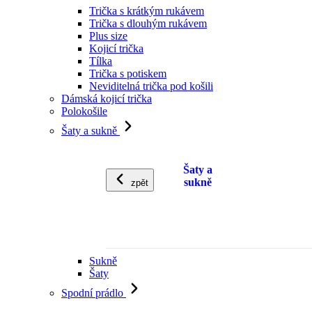
Trička s krátkým rukávem
Trička s dlouhým rukávem
Plus size
Kojicí trička
Tílka
Trička s potiskem
Neviditelná trička pod košili
Dámská kojicí trička
Polokošile
Šaty a sukně
Šaty a
sukně
zpět
Sukně
Šaty
Spodní prádlo