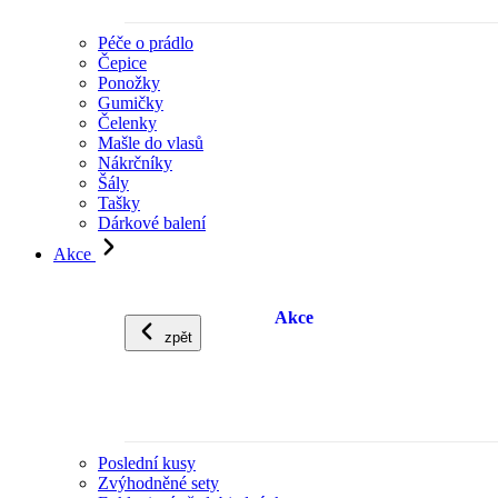
Péče o prádlo
Čepice
Ponožky
Gumičky
Čelenky
Mašle do vlasů
Nákrčníky
Šály
Tašky
Dárkové balení
Akce
Akce
zpět
Poslední kusy
Zvýhodněné sety