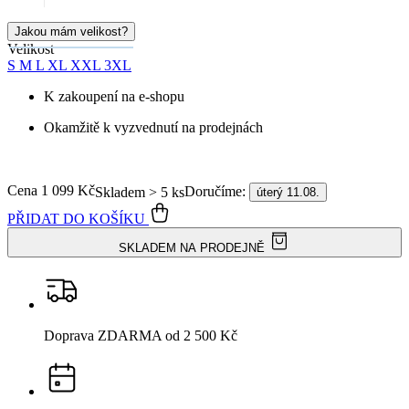
Jakou mám velikost?
Velikost
S
M
L
XL
XXL
3XL
K zakoupení na e-shopu
Okamžitě k vyzvednutí na prodejnách
Cena
1 099 Kč
Doručíme:
Skladem > 5 ks
úterý 11.08.
PŘIDAT DO KOŠÍKU
SKLADEM NA PRODEJNĚ
Doprava ZDARMA
od 2 500 Kč