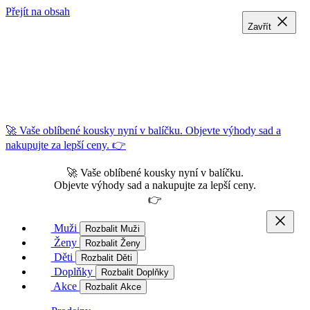
Přejít na obsah
Zavřít
Zavřít
Zavřít
🚀 Vaše oblíbené kousky nyní v balíčku. Objevte výhody sad a
nakupujte za lepší ceny. 👉
🚀 Vaše oblíbené kousky nyní v balíčku.
Objevte výhody sad a nakupujte za lepší ceny.
👉
Muži
Rozbalit Muži
Ženy
Rozbalit Ženy
Děti
Rozbalit Děti
Doplňky
Rozbalit Doplňky
Akce
Rozbalit Akce