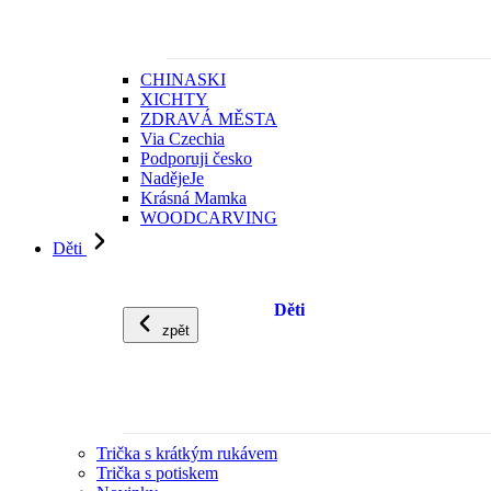
CHINASKI
XICHTY
ZDRAVÁ MĚSTA
Via Czechia
Podporuji česko
NadějeJe
Krásná Mamka
WOODCARVING
Děti
Děti
zpět
Trička s krátkým rukávem
Trička s potiskem