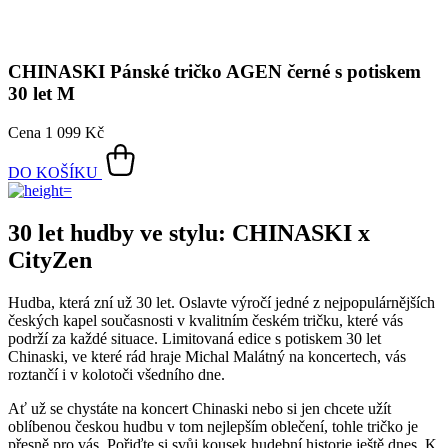
CHINASKI
Pánské tričko AGEN černé s potiskem
30 let M
Cena
1 099 Kč
DO KOŠÍKU
30 let hudby ve stylu: CHINASKI x
CityZen
Hudba, která zní už 30 let. Oslavte výročí jedné z nejpopulárnějších
českých kapel současnosti v kvalitním českém tričku, které vás
podrží za každé situace. Limitovaná edice s potiskem 30 let
Chinaski, ve které rád hraje Michal Malátný na koncertech, vás
roztančí i v kolotoči všedního dne.
Ať už se chystáte na koncert Chinaski nebo si jen chcete užít
oblíbenou českou hudbu v tom nejlepším oblečení, tohle tričko je
přesně pro vás. Pořiďte si svůj kousek hudební historie ještě dnes. K