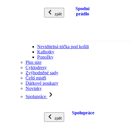
Spodní
prádlo
zpět
Neviditelná trička pod košili
Kalhotky
Ponožky
Plus size
Cyklodresy
Zvýhodněné sady
Čeští mistři
Dárkové poukazy
Novinky
Spolupráce
Spolupráce
zpět