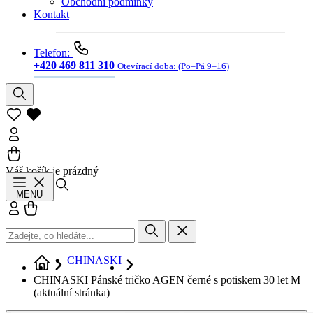
Obchodní podmínky
Kontakt
Telefon:
+420 469 811 310
Otevírací doba:
(Po–Pá 9–16)
Váš košík je prázdný
Hledat
MENU
Přihlásit se
Košík
CHINASKI
CHINASKI Pánské tričko AGEN černé s potiskem 30 let M
(aktuální stránka)