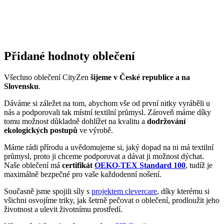
Přidané hodnoty oblečení
Všechno oblečení CityZen
šijeme v České republice a na
Slovensku
.
Dáváme si záležet na tom, abychom vše od první nitky vyráběli u
nás a podporovali tak místní textilní průmysl. Zároveň máme díky
tomu možnost důkladně dohlížet na kvalitu a
dodržování
ekologických postupů
ve výrobě.
Máme rádi přírodu a uvědomujeme si, jaký dopad na ni má textilní
průmysl, proto ji chceme podporovat a dávat ji možnost dýchat.
Naše oblečení má
certifikát
OEKO-TEX Standard 100
, tudíž je
maximálně bezpečné pro vaše každodenní nošení.
Současně jsme spojili síly s
projektem clevercare
, díky kterému si
všichni osvojíme triky, jak šetrně pečovat o oblečení, prodloužit jeho
životnost a ulevit životnímu prostředí.