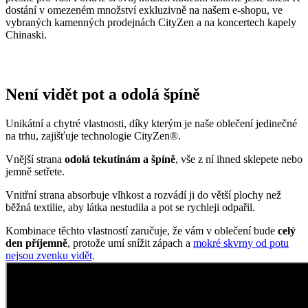
dostání v omezeném množství exkluzivně na našem e-shopu, ve
vybraných kamenných prodejnách CityZen a na koncertech kapely
Chinaski.
Není vidět pot a odolá špíně
Unikátní a chytré vlastnosti, díky kterým je naše oblečení jedinečné
na trhu, zajišťuje technologie CityZen®.
Vnější strana
odolá tekutinám a špíně
, vše z ní ihned sklepete nebo
jemně setřete.
Vnitřní strana absorbuje vlhkost a rozvádí ji do větší plochy než
běžná textilie, aby látka nestudila a pot se rychleji odpařil.
Kombinace těchto vlastností zaručuje, že vám v oblečení bude
celý
den příjemně
, protože umí snížit zápach a
mokré skvrny od potu
nejsou zvenku vidět
.