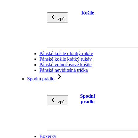
Košile
zpět
Pánské košile dlouhý rukáv
Pánské košile krátký rukáv
Pánské volnočasové košile
Pánská neviditelná trička
Spodní prádlo
Spodní
prádlo
zpět
Boxerky