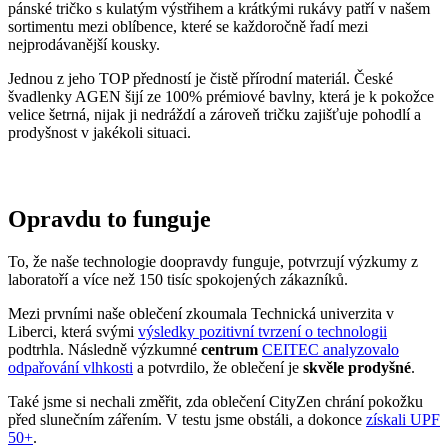
pánské tričko s kulatým výstřihem a krátkými rukávy patří v našem
sortimentu mezi oblíbence, které se každoročně řadí mezi
nejprodávanější kousky.
Jednou z jeho TOP předností je čistě přírodní materiál. České
švadlenky AGEN šijí ze 100% prémiové bavlny, která je k pokožce
velice šetrná, nijak ji nedráždí a zároveň tričku zajišťuje pohodlí a
prodyšnost v jakékoli situaci.
Opravdu to funguje
To, že naše technologie doopravdy funguje, potvrzují výzkumy z
laboratoří a více než 150 tisíc spokojených zákazníků.
Mezi prvními naše oblečení zkoumala Technická univerzita v
Liberci, která svými
výsledky pozitivní tvrzení o technologii
podtrhla. Následně výzkumné
centrum
CEITEC analyzovalo
odpařování vlhkosti
a potvrdilo, že oblečení je
skvěle prodyšné
.
Také jsme si nechali změřit, zda oblečení CityZen chrání pokožku
před slunečním zářením. V testu jsme obstáli, a dokonce
získali UPF
50+
.