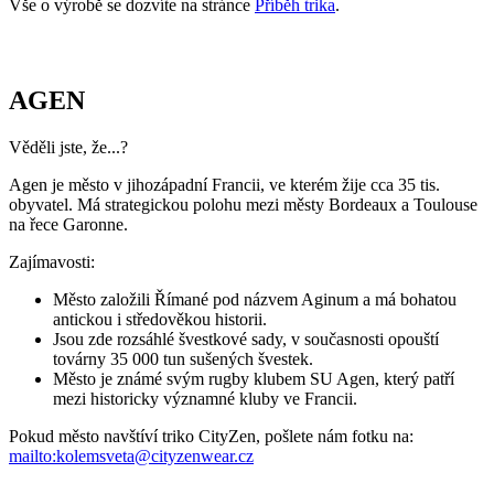
Vše o výrobě se dozvíte na stránce
Příběh trika
.
AGEN
Věděli jste, že...?
Agen je město v jihozápadní Francii, ve kterém žije cca 35 tis.
obyvatel. Má strategickou polohu mezi městy Bordeaux a Toulouse
na řece Garonne.
Zajímavosti:
Město založili Římané pod názvem Aginum a má bohatou
antickou i středověkou historii.
Jsou zde rozsáhlé švestkové sady, v současnosti opouští
továrny 35 000 tun sušených švestek.
Město je známé svým rugby klubem SU Agen, který patří
mezi historicky významné kluby ve Francii.
Pokud město navštíví triko CityZen, pošlete nám fotku na:
mailto:kolemsveta@cityzenwear.cz