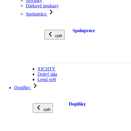
Novinky
Dárkové poukazy
Spolupráce
Spolupráce
zpět
XICHTY
Dobrý táta
Lesní svět
Doplňky
Doplňky
zpět