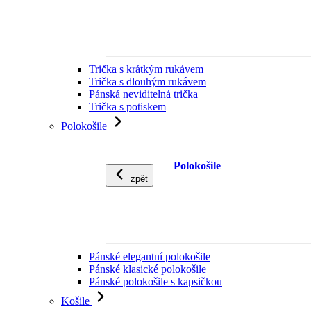
Trička s krátkým rukávem
Trička s dlouhým rukávem
Pánská neviditelná trička
Trička s potiskem
Polokošile
Polokošile
zpět
Pánské elegantní polokošile
Pánské klasické polokošile
Pánské polokošile s kapsičkou
Košile