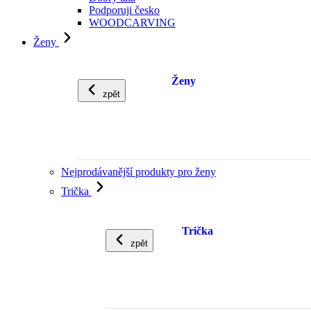
Podporuji česko
WOODCARVING
Ženy
Ženy
zpět
Nejprodávanější produkty pro ženy
Trička
Trička
zpět