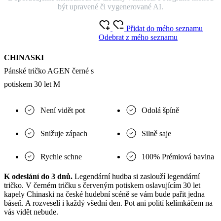
být upravené či vygenerované AI.
Přidat do mého seznamu
Odebrat z mého seznamu
CHINASKI
Pánské tričko AGEN černé s
potiskem 30 let M
Není vidět pot
Odolá špíně
Snižuje zápach
Silně saje
Rychle schne
100% Prémiová bavlna
K odeslání do 3 dnů.
Legendární hudba si zaslouží legendární
tričko. V černém tričku s červeným potiskem oslavujícím 30 let
kapely Chinaski na české hudební scéně se vám bude pařit jedna
báseň. A rozveselí i každý všední den. Pot ani polití kelímkáčem na
vás vidět nebude.