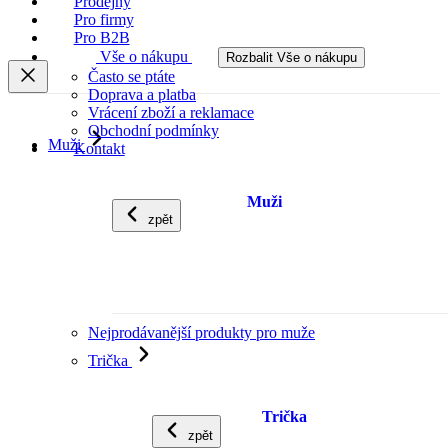
Prodejny
Pro firmy
Pro B2B
Vše o nákupu
Rozbalit Vše o nákupu
Často se ptáte
Doprava a platba
Vrácení zboží a reklamace
Obchodní podmínky
Muži
Kontakt
Muži
zpět
Nejprodávanější produkty pro muže
Trička
Trička
zpět