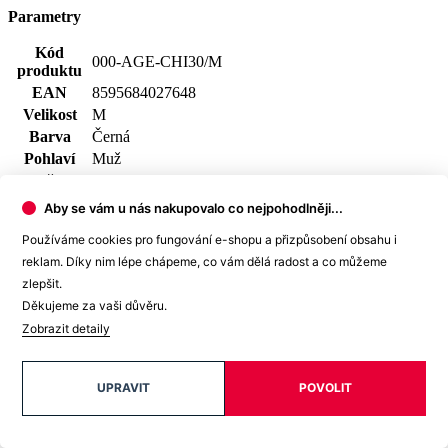
Parametry
Kód
000-AGE-CHI30/M
produktu
EAN
8595684027648
Velikost
M
Barva
Černá
Pohlaví
Muž
Složení
100% bavlna
materiálu
Aby se vám u nás nakupovalo co nejpohodlněji...
Potisk
Ano
Používáme cookies pro fungování e-shopu a přizpůsobení obsahu i
Typ
Trička
oblečení
reklam. Díky nim lépe chápeme, co vám dělá radost a co můžeme
Spolupráce
Chinaski
zlepšit.
Střih
Klasický / Regular | Bez kapsičky
Děkujeme za vaši důvěru.
Výstřih
Do U
Zobrazit detaily
Rukáv
Krátký
Klíčové
Není vidět pot | Odolá špíně | Snižuje zápach | Silně
UPRAVIT
POVOLIT
vlastnosti
saje | Rychle schne | 100% Prémiová bavlna
Hodnocení produktu