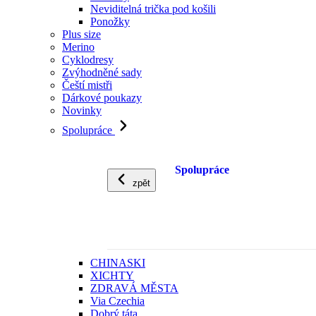
Neviditelná trička pod košili
Ponožky
Plus size
Merino
Cyklodresy
Zvýhodněné sady
Čeští mistři
Dárkové poukazy
Novinky
Spolupráce
Spolupráce
zpět
CHINASKI
XICHTY
ZDRAVÁ MĚSTA
Via Czechia
Dobrý táta