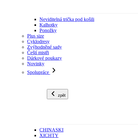
Neviditelná trička pod košili
Kalhotky
Ponožky
Plus size
Cyklodresy
Zvýhodněné sady
Čeští mistři
Dárkové poukazy
Novinky
Spolupráce
zpět
CHINASKI
XICHTY