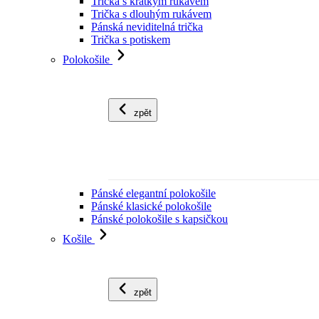
Trička s krátkým rukávem
Trička s dlouhým rukávem
Pánská neviditelná trička
Trička s potiskem
Polokošile
zpět
Pánské elegantní polokošile
Pánské klasické polokošile
Pánské polokošile s kapsičkou
Košile
zpět