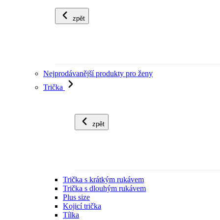
zpět
Nejprodávanější produkty pro ženy
Trička
zpět
Trička s krátkým rukávem
Trička s dlouhým rukávem
Plus size
Kojicí trička
Tílka