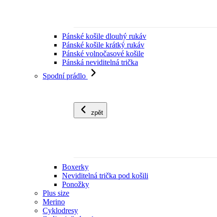
Pánské košile dlouhý rukáv
Pánské košile krátký rukáv
Pánské volnočasové košile
Pánská neviditelná trička
Spodní prádlo
zpět
Boxerky
Neviditelná trička pod košili
Ponožky
Plus size
Merino
Cyklodresy