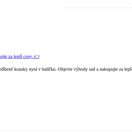
jte za lepší ceny. 👉
blíbené kousky nyní v balíčku. Objevte výhody sad a nakupujte za lepš