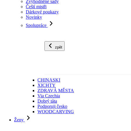
Zvýhodněné sady
Čeští mistři
Dárkové poukazy
Novinky
Spolupráce
zpět
CHINASKI
XICHTY
ZDRAVÁ MĚSTA
Via Czechia
Dobrý táta
Podporuji česko
WOODCARVING
Ženy