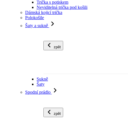
Trička s potiskem
Neviditelná trička pod košili
Dámská kojicí trička
Polokošile
Šaty a sukně
zpět
Sukně
Šaty
Spodní prádlo
zpět