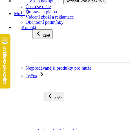
Vše o nákupu
Rozbalit Vše o nákupu
Často se ptáte
Doprava a platba
Muži
Vrácení zboží a reklamace
Obchodní podmínky
Kontakt
zpět
Nejprodávanější produkty pro muže
Trička
zpět