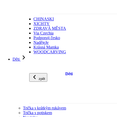
CHINASKI
XICHTY
ZDRAVÁ MĚSTA
Via Czechia
Podporuji česko
NadějeJe
Krásná Mamka
WOODCARVING
Děti
Děti
zpět
Trička s krátkým rukávem
Trička s potiskem