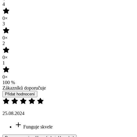
4
0×
3
0×
2
0×
1
0×
100
%
Zákazníků doporučuje
Přidat hodnocení
25.08.2024
Funguje skvele