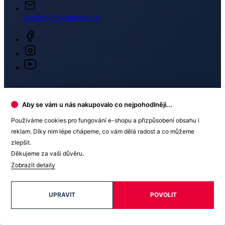
dotazy@cityzenwear.cz
Aby se vám u nás nakupovalo co nejpohodlněji...
Newsletter
Používáme cookies pro fungování e-shopu a přizpůsobení obsahu i
reklam. Díky nim lépe chápeme, co vám dělá radost a co můžeme
Získejte slevy jen pro přihlášené, buďte informováni o akcích.
zlepšit.
Váš e-mail
Děkujeme za vaši důvěru.
Zobrazit detaily
UPRAVIT
POVOLIT
PŘIHLÁSIT SE K ODBĚRU
Odesláním souhlasíte se
zpracováním osobních údajů
.