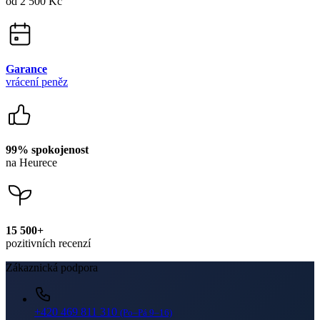
od 2 500 Kč
Garance
vrácení peněz
99% spokojenost
na Heurece
15 500+
pozitivních recenzí
Zákaznická podpora
+420 469 811 310
(Po–Pá 9–16)