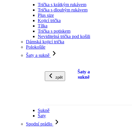
Trička s krátkým rukávem
Trička s dlouhým rukávem
Plus size
Kojicí trička
Tílka
Trička s potiskem
Neviditelná trička pod košili
Dámská kojicí trička
Polokošile
Šaty a sukně
Šaty a
sukně
zpět
Sukně
Šaty
Spodní prádlo