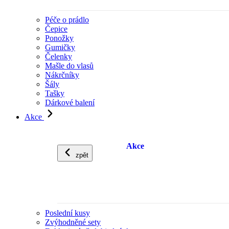
Péče o prádlo
Čepice
Ponožky
Gumičky
Čelenky
Mašle do vlasů
Nákrčníky
Šály
Tašky
Dárkové balení
Akce
Akce
zpět
Poslední kusy
Zvýhodněné sety