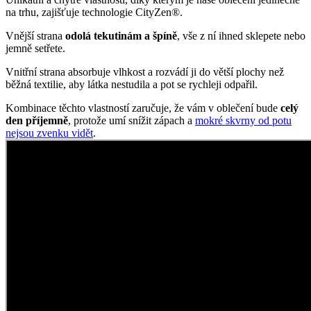
na trhu, zajišťuje technologie CityZen®.
Vnější strana
odolá tekutinám a špíně
, vše z ní ihned sklepete nebo
jemně setřete.
Vnitřní strana absorbuje vlhkost a rozvádí ji do větší plochy než
běžná textilie, aby látka nestudila a pot se rychleji odpařil.
Kombinace těchto vlastností zaručuje, že vám v oblečení bude
celý
den příjemně
, protože umí snížit zápach a
mokré skvrny od potu
nejsou zvenku vidět
.