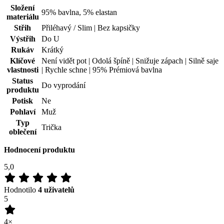
Složení
95% bavlna, 5% elastan
materiálu
Střih
Přiléhavý / Slim | Bez kapsičky
Výstřih
Do U
Rukáv
Krátký
Klíčové
Není vidět pot | Odolá špíně | Snižuje zápach | Silně saje
vlastnosti
| Rychle schne | 95% Prémiová bavlna
Status
Do vyprodání
produktu
Potisk
Ne
Pohlaví
Muž
Typ
Trička
oblečení
Hodnocení produktu
5,0
Hodnotilo
4 uživatelů
5
4×