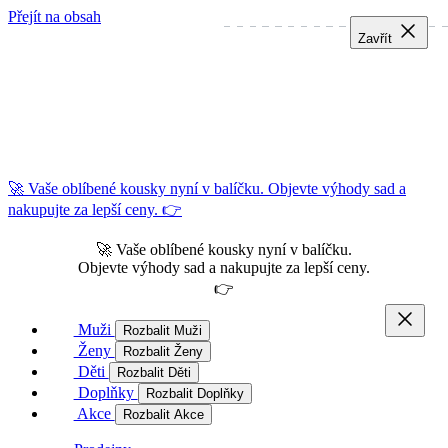
Přejít na obsah
Zavřít
Zavřít
Zavřít
🚀 Vaše oblíbené kousky nyní v balíčku. Objevte výhody sad a
nakupujte za lepší ceny. 👉
🚀 Vaše oblíbené kousky nyní v balíčku.
Objevte výhody sad a nakupujte za lepší ceny.
👉
Muži
Rozbalit Muži
Ženy
Rozbalit Ženy
Děti
Rozbalit Děti
Doplňky
Rozbalit Doplňky
Akce
Rozbalit Akce