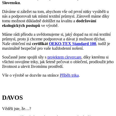
Slovensku
.
Dáváme si záležet na tom, abychom vše od první nitky vyráběli u
nás a podporovali tak místní textilní průmysl. Zároveň máme díky
tomu možnost důkladně dohlížet na kvalitu a
dodržování
ekologických postupů
ve výrobě.
Máme rádi přírodu a uvědomujeme si, jaký dopad na ni má textilní
průmysl, proto ji chceme podporovat a dávat ji možnost dýchat.
Naše oblečení má
certifikát
OEKO-TEX Standard 100
, tudíž je
maximálně bezpečné pro vaše každodenní nošení.
Současně jsme spojili síly s
projektem clevercare
, díky kterému si
všichni osvojíme triky, jak šetrně pečovat o oblečení, prodloužit jeho
životnost a ulevit životnímu prostředí.
Vše o výrobě se dozvíte na stránce
Příběh trika
.
DAVOS
Věděli jste, že…?