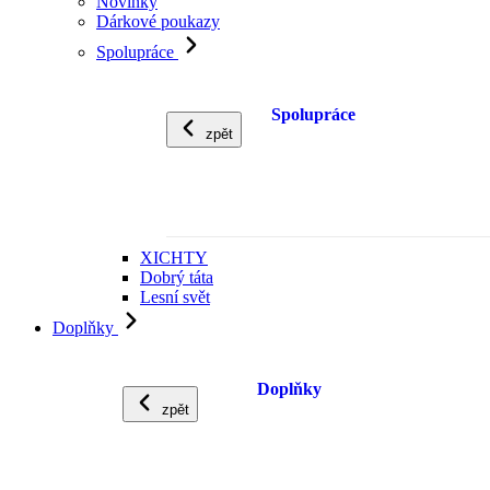
Novinky
Dárkové poukazy
Spolupráce
Spolupráce
zpět
XICHTY
Dobrý táta
Lesní svět
Doplňky
Doplňky
zpět