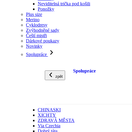
Neviditelná trička pod košili
Ponožky
Plus size
Merino
Cyklodresy
Zvýhodněné sady
Čeští mistři
Dárkové poukazy
Novinky
Spolupráce
Spolupráce
zpět
CHINASKI
XICHTY
ZDRAVÁ MĚSTA
Via Czechia
Dobrý táta