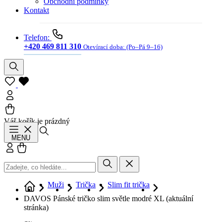
Obchodní podmínky
Kontakt
Telefon:
+420 469 811 310
Otevírací doba:
(Po–Pá 9–16)
Váš košík je prázdný
Hledat
MENU
Přihlásit se
Košík
Muži
Trička
Slim fit trička
DAVOS Pánské tričko slim světle modré XL
(aktuální
stránka)