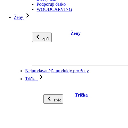
Podporuji česko
WOODCARVING
Ženy
Ženy
zpět
Nejprodávanější produkty pro ženy
Trička
Trička
zpět