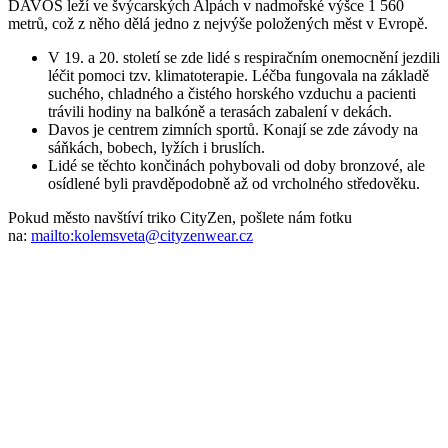
DAVOS leží ve švýcarských Alpách v nadmořské výšce 1 560
metrů, což z něho dělá jedno z nejvýše položených měst v Evropě.
V 19. a 20. století se zde lidé s respiračním onemocnění jezdili
léčit pomoci tzv. klimatoterapie. Léčba fungovala na základě
suchého, chladného a čistého horského vzduchu a pacienti
trávili hodiny na balkóně a terasách zabalení v dekách.
Davos je centrem zimních sportů. Konají se zde závody na
sáňkách, bobech, lyžích i bruslích.
Lidé se těchto končinách pohybovali od doby bronzové, ale
osídlené byli pravděpodobně až od vrcholného středověku.
Pokud město navštíví triko CityZen, pošlete nám fotku
na:
mailto:kolemsveta@cityzenwear.cz