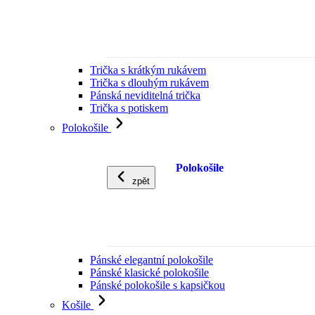
Trička s krátkým rukávem
Trička s dlouhým rukávem
Pánská neviditelná trička
Trička s potiskem
Polokošile
Polokošile
zpět
Pánské elegantní polokošile
Pánské klasické polokošile
Pánské polokošile s kapsičkou
Košile