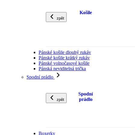
Košile
zpět
Pánské košile dlouhý rukáv
Pánské košile krátký rukáv
Pánské volnočasové košile
Pánská neviditelná trička
Spodní prádlo
Spodní
prádlo
zpět
Boxerky