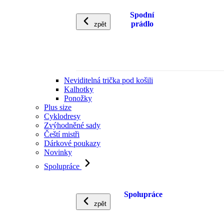
Spodní
prádlo
zpět
Neviditelná trička pod košili
Kalhotky
Ponožky
Plus size
Cyklodresy
Zvýhodněné sady
Čeští mistři
Dárkové poukazy
Novinky
Spolupráce
Spolupráce
zpět