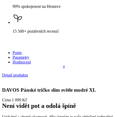
99% spokojenost
na Heurece
15 500+
pozitivních recenzí
Popis
Parametry
Hodnocení
4
Detail produktu
DAVOS
Pánské tričko slim světle modré XL
Cena
1 099 Kč
Není vidět pot a odolá špíně
Unikátní a chytré vlastnosti, díky kterým je naše oblečení jedinečné