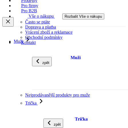
Prodejny
Pro firmy
Pro B2B
Vše o nákupu
Rozbalit Vše o nákupu
Často se ptáte
Doprava a platba
Vrácení zboží a reklamace
Obchodní podmínky
Muži
Kontakt
Muži
zpět
Nejprodávanější produkty pro muže
Trička
Trička
zpět