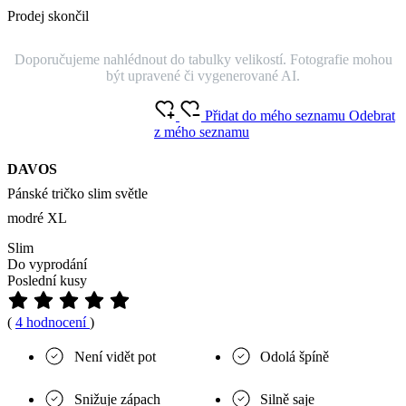
Prodej skončil
Doporučujeme nahlédnout do tabulky velikostí. Fotografie mohou
být upravené či vygenerované AI.
Přidat do mého seznamu
Odebrat
z mého seznamu
DAVOS
Pánské tričko slim světle
modré XL
Slim
Do vyprodání
Poslední kusy
(
4 hodnocení
)
Není vidět pot
Odolá špíně
Snižuje zápach
Silně saje