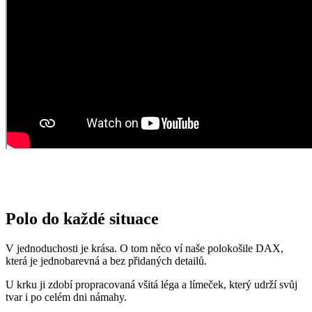
Polo do každé situace
V jednoduchosti je krása. O tom něco ví naše polokošile DAX,
která je jednobarevná a bez přidaných detailů.
U krku ji zdobí propracovaná všitá léga a límeček, který udrží svůj
tvar i po celém dni námahy.
DAX se skvěle hodí do práce, na schůzky, ale také do divadla nebo
na oslavy. O pohodlí se postará prémiová bavlna a kapka elastanu.
Rozdíly mezi jednotlivými střihy pánských polokošil najdete
v
článku o unikátnostech našich polokošil.