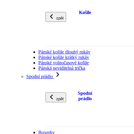
Košile
zpět
Pánské košile dlouhý rukáv
Pánské košile krátký rukáv
Pánské volnočasové košile
Pánská neviditelná trička
Spodní prádlo
Spodní
prádlo
zpět
Boxerky