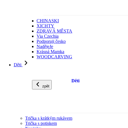
CHINASKI
XICHTY
ZDRAVÁ MĚSTA
Via Czechia
Podporuji česko
NadějeJe
Krásná Mamka
WOODCARVING
Děti
Děti
zpět
Trička s krátkým rukávem
Trička s potiskem