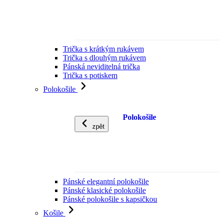
Trička s krátkým rukávem
Trička s dlouhým rukávem
Pánská neviditelná trička
Trička s potiskem
Polokošile
Polokošile
zpět
Pánské elegantní polokošile
Pánské klasické polokošile
Pánské polokošile s kapsičkou
Košile