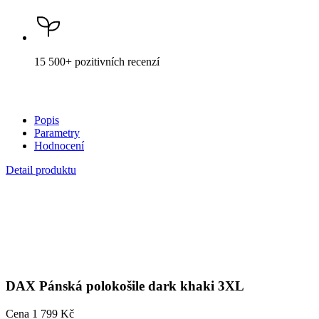
Popis
Parametry
Hodnocení
Detail produktu
DAX
Pánská polokošile dark khaki 3XL
Cena
1 799 Kč
DO KOŠÍKU
Není vidět pot a odolá špíně
Unikátní a chytré vlastnosti, díky kterým je naše oblečení jedinečné
na trhu, zajišťuje technologie CityZen®.
Vnější strana
odolá tekutinám a špíně
, vše z ní ihned sklepete nebo