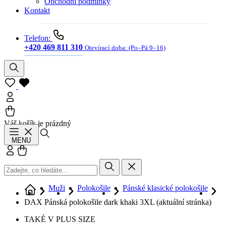
Obchodní podmínky
Kontakt
Telefon:
+420 469 811 310
Otevírací doba:
(Po–Pá 9–16)
Váš košík je prázdný
Hledat
MENU
Přihlásit se
Košík
Muži
Polokošile
Pánské klasické polokošile
DAX Pánská polokošile dark khaki 3XL
(aktuální stránka)
TAKÉ V PLUS SIZE