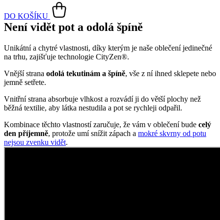
jemně setřete.
Vnitřní strana absorbuje vlhkost a rozvádí ji do větší plochy než
běžná textilie, aby látka nestudila a pot se rychleji odpařil.
Kombinace těchto vlastností zaručuje, že vám v oblečení bude
celý
den příjemně
, protože umí snížit zápach a
mokré skvrny od potu
nejsou zvenku vidět
.