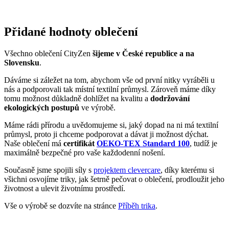
Dáváme si záležet na tom, abychom vše od první nitky vyráběli u
nás a podporovali tak místní textilní průmysl. Zároveň máme díky
tomu možnost důkladně dohlížet na kvalitu a
dodržování
ekologických postupů
ve výrobě.
Máme rádi přírodu a uvědomujeme si, jaký dopad na ni má textilní
průmysl, proto ji chceme podporovat a dávat ji možnost dýchat.
Naše oblečení má
certifikát
OEKO-TEX Standard 100
, tudíž je
maximálně bezpečné pro vaše každodenní nošení.
Současně jsme spojili síly s
projektem clevercare
, díky kterému si
všichni osvojíme triky, jak šetrně pečovat o oblečení, prodloužit jeho
životnost a ulevit životnímu prostředí.
Vše o výrobě se dozvíte na stránce
Příběh trika
.
DAX
Věděli jste, že...?
Dax je výjimečný mixem antiky, art déco, živých tradic a luxusních
gastronomických zážitků. Leží na jihozápadě Francie asi 148 km od