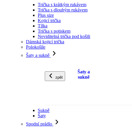
Trička s krátkým rukávem
Trička s dlouhým rukávem
Plus size
Kojicí trička
Tílka
Trička s potiskem
Neviditelná trička pod košili
Dámská kojicí trička
Polokošile
Šaty a sukně
Šaty a
sukně
zpět
Sukně
Šaty
Spodní prádlo