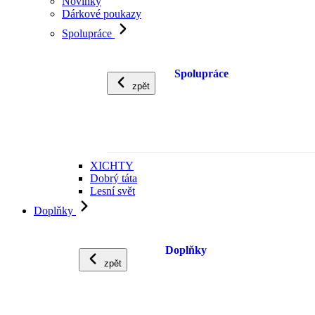
Novinky
Dárkové poukazy
Spolupráce
Spolupráce
zpět
XICHTY
Dobrý táta
Lesní svět
Doplňky
Doplňky
zpět