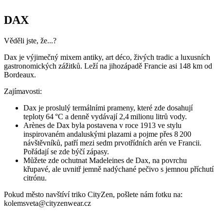
Bordeaux.
Zajímavosti:
Dax je proslulý termálními prameny, které zde dosahují
teploty 64 °C a denně vydávají 2,4 milionu litrů vody.
Arènes de Dax byla postavena v roce 1913 ve stylu
inspirovaném andaluskými plazami a pojme přes 8 200
návštěvníků, patří mezi sedm prvotřídních arén ve Francii.
Pořádají se zde býčí zápasy.
Můžete zde ochutnat Madeleines de Dax, na povrchu
křupavé, ale uvnitř jemně nadýchané pečivo s jemnou příchutí
citrónu.
Pokud město navštíví triko CityZen, pošlete nám fotku na:
kolemsveta@cityzenwear.cz