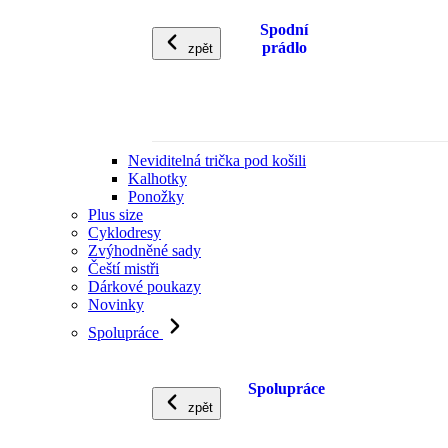
Spodní
prádlo
zpět
Neviditelná trička pod košili
Kalhotky
Ponožky
Plus size
Cyklodresy
Zvýhodněné sady
Čeští mistři
Dárkové poukazy
Novinky
Spolupráce
Spolupráce
zpět