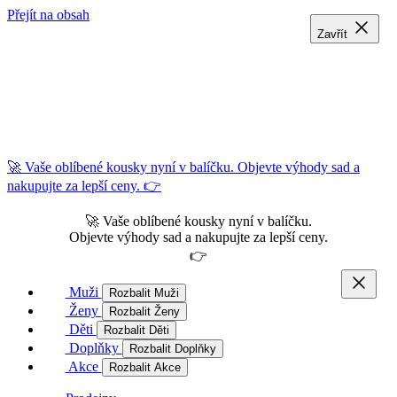
Přejít na obsah
Zavřít
Zavřít
Zavřít
🚀 Vaše oblíbené kousky nyní v balíčku. Objevte výhody sad a
nakupujte za lepší ceny. 👉
🚀 Vaše oblíbené kousky nyní v balíčku.
Objevte výhody sad a nakupujte za lepší ceny.
👉
Muži
Rozbalit Muži
Ženy
Rozbalit Ženy
Děti
Rozbalit Děti
Doplňky
Rozbalit Doplňky
Akce
Rozbalit Akce