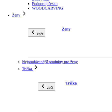
Podporuji česko
WOODCARVING
Ženy
Ženy
zpět
Nejprodávanější produkty pro ženy
Trička
Trička
zpět