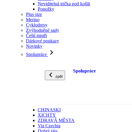
Neviditelná trička pod košili
Ponožky
Plus size
Merino
Cyklodresy
Zvýhodněné sady
Čeští mistři
Dárkové poukazy
Novinky
Spolupráce
Spolupráce
zpět
CHINASKI
XICHTY
ZDRAVÁ MĚSTA
Via Czechia
Dobrý táta