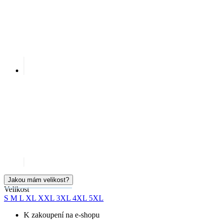
Jakou mám velikost?
Velikost
S
M
L
XL
XXL
3XL
4XL
5XL
K zakoupení na e-shopu
Okamžitě k vyzvednutí na prodejnách
Cena
1 799 Kč
Doručíme:
Skladem > 5 ks
čtvrtek 13.08.
PŘIDAT DO KOŠÍKU