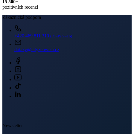
dotazy@cityzenwear.cz
Newsletter
Získejte slevy jen pro přihlášené, buďte informováni o akcích.
Váš e-mail
PŘIHLÁSIT SE K ODBĚRU