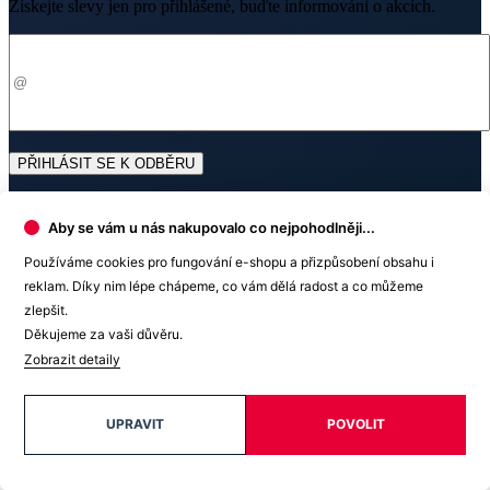
Odesláním souhlasíte se
zpracováním osobních údajů
.
Prodejny
Aby se vám u nás nakupovalo co nejpohodlněji...
O nákupu
Používáme cookies pro fungování e-shopu a přizpůsobení obsahu i
reklam. Díky nim lépe chápeme, co vám dělá radost a co můžeme
zlepšit.
Děkujeme za vaši důvěru.
O nás
Zobrazit detaily
UPRAVIT
POVOLIT
Doprava