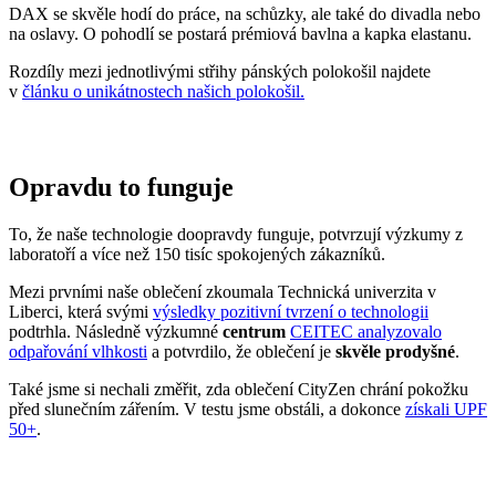
Opravdu to funguje
To, že naše technologie doopravdy funguje, potvrzují výzkumy z
laboratoří a více než 150 tisíc spokojených zákazníků.
Mezi prvními naše oblečení zkoumala Technická univerzita v
Liberci, která svými
výsledky pozitivní tvrzení o technologii
podtrhla. Následně výzkumné
centrum
CEITEC analyzovalo
odpařování vlhkosti
a potvrdilo, že oblečení je
skvěle prodyšné
.
Také jsme si nechali změřit, zda oblečení CityZen chrání pokožku
před slunečním zářením. V testu jsme obstáli, a dokonce
získali UPF
50+
.
Přidané hodnoty oblečení
Všechno oblečení CityZen
šijeme v České republice a na
Slovensku
.