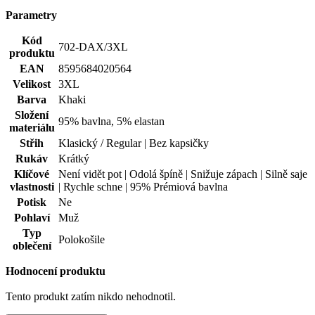
Složení
95% bavlna, 5% elastan
materiálu
Střih
Klasický / Regular | Bez kapsičky
Rukáv
Krátký
Klíčové
Není vidět pot | Odolá špíně | Snižuje zápach | Silně saje
vlastnosti
| Rychle schne | 95% Prémiová bavlna
Potisk
Ne
Pohlaví
Muž
Typ
Polokošile
oblečení
Hodnocení produktu
Tento produkt zatím nikdo nehodnotil.
PŘIDAT HODNOCENÍ
Vybrali jsme pro vás