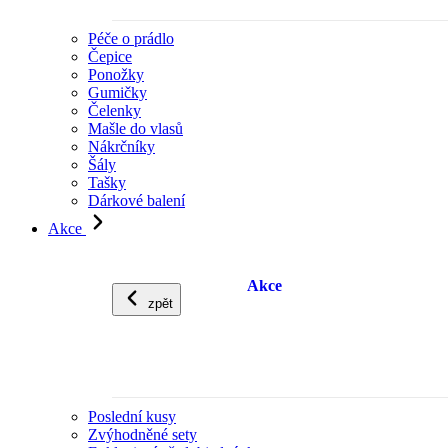
Péče o prádlo
Čepice
Ponožky
Gumičky
Čelenky
Mašle do vlasů
Nákrčníky
Šály
Tašky
Dárkové balení
Akce
Akce
zpět
Poslední kusy
Zvýhodněné sety