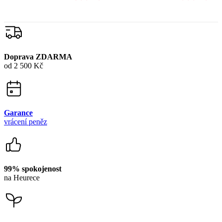
Garance
vrácení peněz
99% spokojenost
na Heurece
15 500+
pozitivních recenzí
Zákaznická podpora
+420 469 811 310
(Po–Pá 9–16)