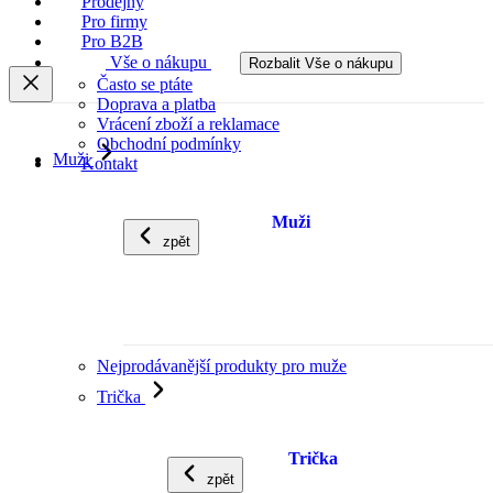
Prodejny
Pro firmy
Pro B2B
Vše o nákupu
Rozbalit Vše o nákupu
Často se ptáte
Doprava a platba
Vrácení zboží a reklamace
Obchodní podmínky
Muži
Kontakt
Muži
zpět
Nejprodávanější produkty pro muže
Trička
Trička
zpět