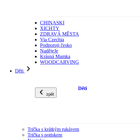
CHINASKI
XICHTY
ZDRAVÁ MĚSTA
Via Czechia
Podporuji česko
NadějeJe
Krásná Mamka
WOODCARVING
Děti
Děti
zpět
Trička s krátkým rukávem
Trička s potiskem