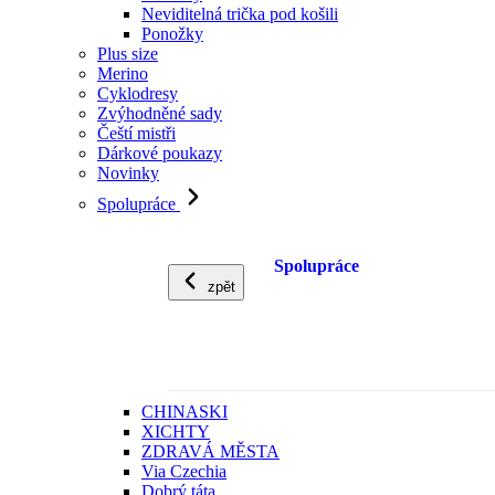
Neviditelná trička pod košili
Ponožky
Plus size
Merino
Cyklodresy
Zvýhodněné sady
Čeští mistři
Dárkové poukazy
Novinky
Spolupráce
Spolupráce
zpět
CHINASKI
XICHTY
ZDRAVÁ MĚSTA
Via Czechia
Dobrý táta