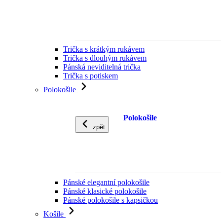
Trička s krátkým rukávem
Trička s dlouhým rukávem
Pánská neviditelná trička
Trička s potiskem
Polokošile
Polokošile
zpět
Pánské elegantní polokošile
Pánské klasické polokošile
Pánské polokošile s kapsičkou
Košile