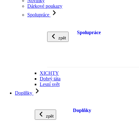
Novinky
Dárkové poukazy
Spolupráce
Spolupráce
zpět
XICHTY
Dobrý táta
Lesní svět
Doplňky
Doplňky
zpět