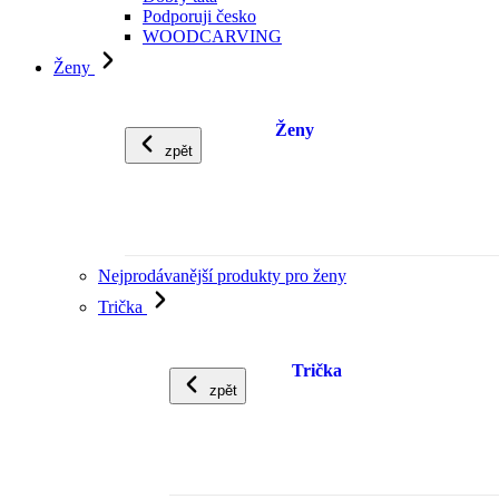
Podporuji česko
WOODCARVING
Ženy
Ženy
zpět
Nejprodávanější produkty pro ženy
Trička
Trička
zpět