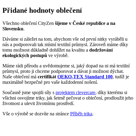
Přidané hodnoty oblečení
Všechno oblečení CityZen
šijeme v České republice a na
Slovensku
.
Dáváme si záležet na tom, abychom vše od první nitky vyráběli u
nás a podporovali tak místní textilní průmysl. Zároveň máme díky
tomu možnost důkladně dohlížet na kvalitu a
dodržování
ekologických postupů
ve výrobě.
Máme rádi přírodu a uvědomujeme si, jaký dopad na ni má textilní
průmysl, proto ji chceme podporovat a dávat ji možnost dýchat.
Naše oblečení má
certifikát
OEKO-TEX Standard 100
, tudíž je
maximálně bezpečné pro vaše každodenní nošení.
Současně jsme spojili síly s
projektem clevercare
, díky kterému si
všichni osvojíme triky, jak šetrně pečovat o oblečení, prodloužit jeho
životnost a ulevit životnímu prostředí.
Vše o výrobě se dozvíte na stránce
Příběh trika
.