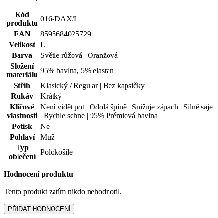
Kód
016-DAX/L
produktu
EAN
8595684025729
Velikost
L
Barva
Světle růžová | Oranžová
Složení
95% bavlna, 5% elastan
materiálu
Střih
Klasický / Regular | Bez kapsičky
Rukáv
Krátký
Klíčové
Není vidět pot | Odolá špíně | Snižuje zápach | Silně saje
vlastnosti
| Rychle schne | 95% Prémiová bavlna
Potisk
Ne
Pohlaví
Muž
Typ
Polokošile
oblečení
Hodnocení produktu
Tento produkt zatím nikdo nehodnotil.
PŘIDAT HODNOCENÍ