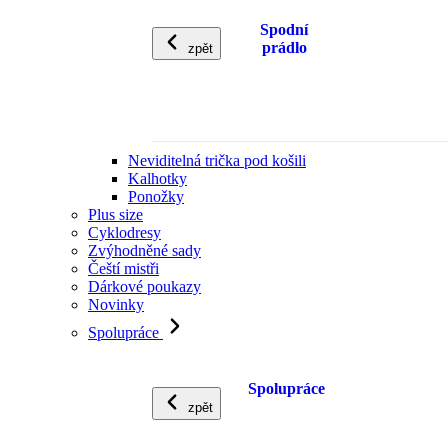
Spodní
prádlo
zpět
Neviditelná trička pod košili
Kalhotky
Ponožky
Plus size
Cyklodresy
Zvýhodněné sady
Čeští mistři
Dárkové poukazy
Novinky
Spolupráce
Spolupráce
zpět