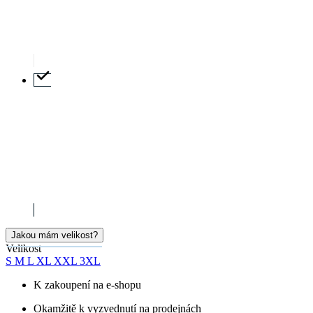
Jakou mám velikost?
Velikost
S
M
L
XL
XXL
3XL
K zakoupení na e-shopu
Okamžitě k vyzvednutí na prodejnách