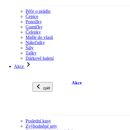
Péče o prádlo
Čepice
Ponožky
Gumičky
Čelenky
Mašle do vlasů
Nákrčníky
Šály
Tašky
Dárkové balení
Akce
Akce
zpět
Poslední kusy
Zvýhodněné sety