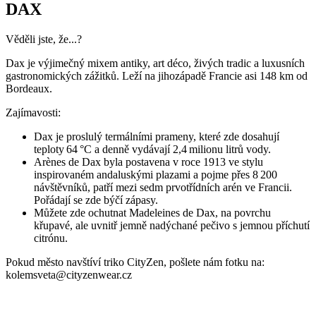
DAX
Věděli jste, že...?
Dax je výjimečný mixem antiky, art déco, živých tradic a luxusních
gastronomických zážitků. Leží na jihozápadě Francie asi 148 km od
Bordeaux.
Zajímavosti:
Dax je proslulý termálními prameny, které zde dosahují
teploty 64 °C a denně vydávají 2,4 milionu litrů vody.
Arènes de Dax byla postavena v roce 1913 ve stylu
inspirovaném andaluskými plazami a pojme přes 8 200
návštěvníků, patří mezi sedm prvotřídních arén ve Francii.
Pořádají se zde býčí zápasy.
Můžete zde ochutnat Madeleines de Dax, na povrchu
křupavé, ale uvnitř jemně nadýchané pečivo s jemnou příchutí
citrónu.
Pokud město navštíví triko CityZen, pošlete nám fotku na:
kolemsveta@cityzenwear.cz