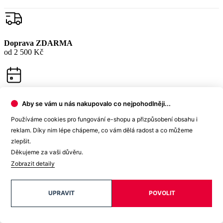
Doprava ZDARMA
od 2 500 Kč
Garance
Aby se vám u nás nakupovalo co nejpohodlněji...
vrácení peněz
Používáme cookies pro fungování e-shopu a přizpůsobení obsahu i
reklam. Díky nim lépe chápeme, co vám dělá radost a co můžeme
zlepšit.
Děkujeme za vaši důvěru.
99% spokojenost
Zobrazit detaily
na Heurece
UPRAVIT
POVOLIT
15 500+
pozitivních recenzí