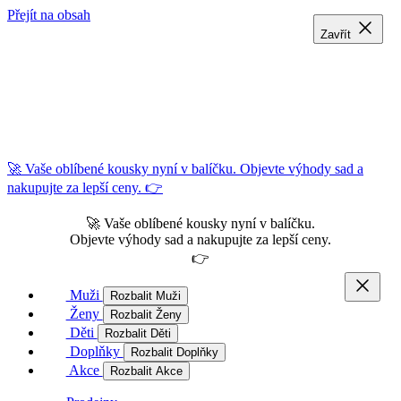
Přejít na obsah
Zavřít
Zavřít
Zavřít
🚀 Vaše oblíbené kousky nyní v balíčku. Objevte výhody sad a
nakupujte za lepší ceny. 👉
🚀 Vaše oblíbené kousky nyní v balíčku.
Objevte výhody sad a nakupujte za lepší ceny.
👉
Muži
Rozbalit Muži
Ženy
Rozbalit Ženy
Děti
Rozbalit Děti
Doplňky
Rozbalit Doplňky
Akce
Rozbalit Akce