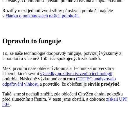
na oslavy. O pohodlí se postará prémiová bavlna a kapka elastanu.
Rozdíly mezi jednotlivými střihy pánských polokošil najdete
v
článku o unikátnostech našich polokošil.
Opravdu to funguje
To, že naše technologie doopravdy funguje, potvrzují výzkumy z
laboratoří a více než 150 tisíc spokojených zákazníků.
Mezi prvními naše oblečení zkoumala Technická univerzita v
Liberci, která svými
výsledky pozitivní tvrzení o technologii
podtrhla. Následně výzkumné
centrum
CEITEC analyzovalo
odpařování vlhkosti
a potvrdilo, že oblečení je
skvěle prodyšné
.
Také jsme si nechali změřit, zda oblečení CityZen chrání pokožku
před slunečním zářením. V testu jsme obstáli, a dokonce
získali UPF
50+
.