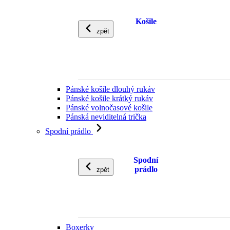
Košile
zpět
Pánské košile dlouhý rukáv
Pánské košile krátký rukáv
Pánské volnočasové košile
Pánská neviditelná trička
Spodní prádlo
Spodní
prádlo
zpět
Boxerky