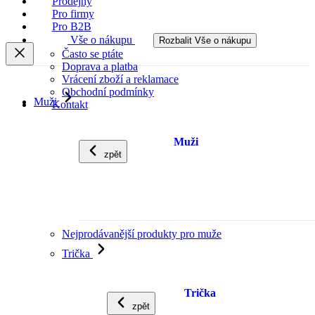
Prodejny
Pro firmy
Pro B2B
Vše o nákupu
Rozbalit Vše o nákupu
Často se ptáte
Doprava a platba
Vrácení zboží a reklamace
Obchodní podmínky
Muži
Kontakt
Muži
zpět
Nejprodávanější produkty pro muže
Trička
Trička
zpět