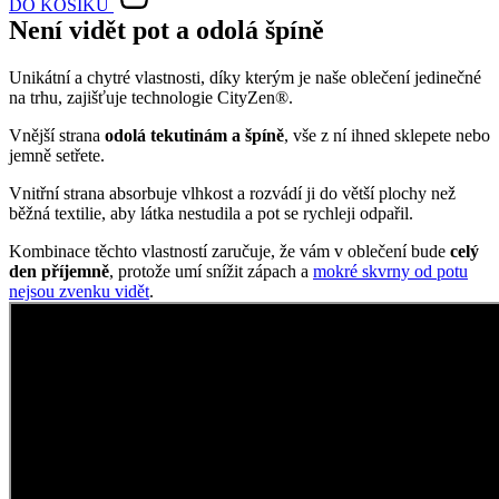
DO KOŠÍKU
Není vidět pot a odolá špíně
Unikátní a chytré vlastnosti, díky kterým je naše oblečení jedinečné
na trhu, zajišťuje technologie CityZen®.
Vnější strana
odolá tekutinám a špíně
, vše z ní ihned sklepete nebo
jemně setřete.
Vnitřní strana absorbuje vlhkost a rozvádí ji do větší plochy než
běžná textilie, aby látka nestudila a pot se rychleji odpařil.
Kombinace těchto vlastností zaručuje, že vám v oblečení bude
celý
den příjemně
, protože umí snížit zápach a
mokré skvrny od potu
nejsou zvenku vidět
.