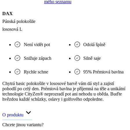
mého seznamu
DAX
Pánská polokošile
lososová L
Není vidět pot
Odolá špíně
Snižuje zápach
Silně saje
Rychle schne
95% Prémiová bavlna
Chytrá basic polokošile v lososové barvě vám dá styl a zajistí
pohodlí po celý den. Prémiová bavlna je příjemná na těle a unikátní
technologie CityZen® neprozradí pot ani nehodu u oběda. Buďte
hvězdou každé schůzky, oslavy i golfového odpoledne.
O produktu
Chcete jinou variantu?