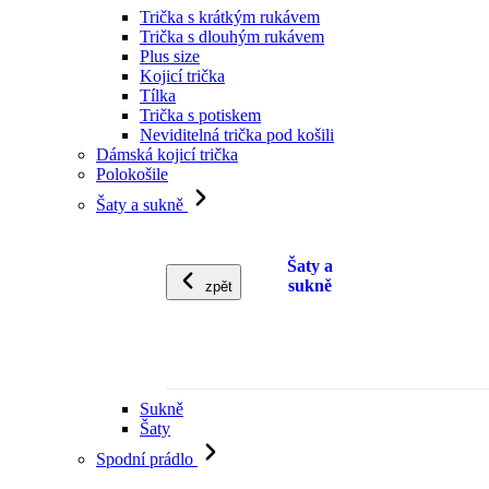
Trička s krátkým rukávem
Trička s dlouhým rukávem
Plus size
Kojicí trička
Tílka
Trička s potiskem
Neviditelná trička pod košili
Dámská kojicí trička
Polokošile
Šaty a sukně
Šaty a
sukně
zpět
Sukně
Šaty
Spodní prádlo