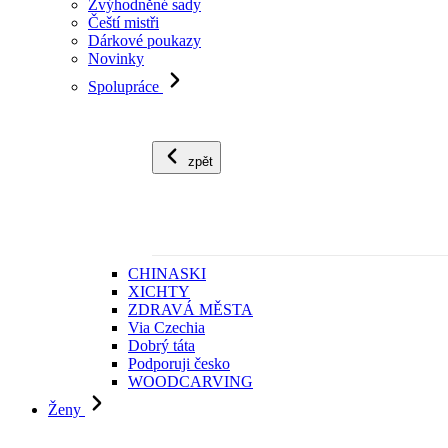
Zvýhodněné sady
Čeští mistři
Dárkové poukazy
Novinky
Spolupráce
zpět
CHINASKI
XICHTY
ZDRAVÁ MĚSTA
Via Czechia
Dobrý táta
Podporuji česko
WOODCARVING
Ženy