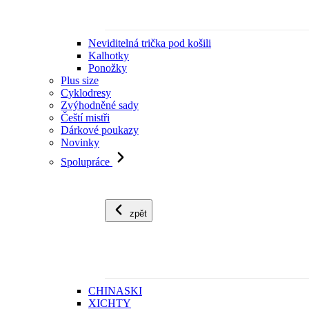
Neviditelná trička pod košili
Kalhotky
Ponožky
Plus size
Cyklodresy
Zvýhodněné sady
Čeští mistři
Dárkové poukazy
Novinky
Spolupráce
zpět
CHINASKI
XICHTY