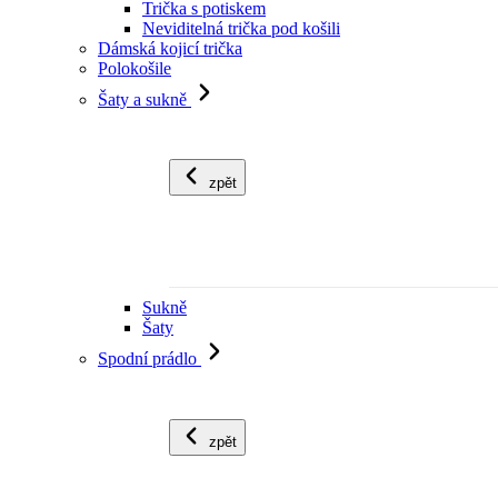
Trička s potiskem
Neviditelná trička pod košili
Dámská kojicí trička
Polokošile
Šaty a sukně
zpět
Sukně
Šaty
Spodní prádlo
zpět