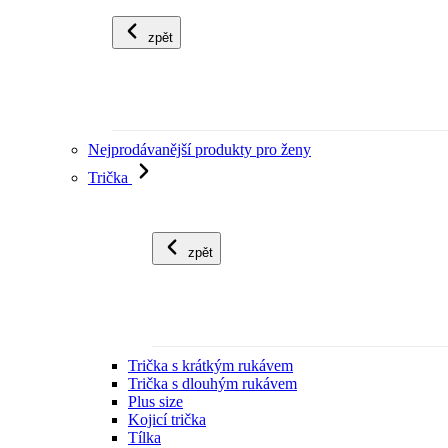
zpět
Nejprodávanější produkty pro ženy
Trička
zpět
Trička s krátkým rukávem
Trička s dlouhým rukávem
Plus size
Kojicí trička
Tílka