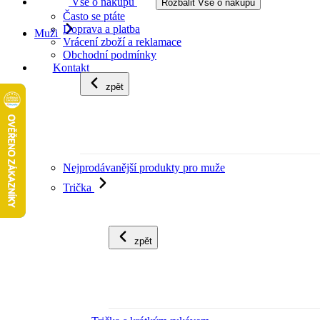
Vše o nákupu
Rozbalit Vše o nákupu
Často se ptáte
Doprava a platba
Muži
Vrácení zboží a reklamace
Obchodní podmínky
Kontakt
zpět
Nejprodávanější produkty pro muže
Trička
zpět