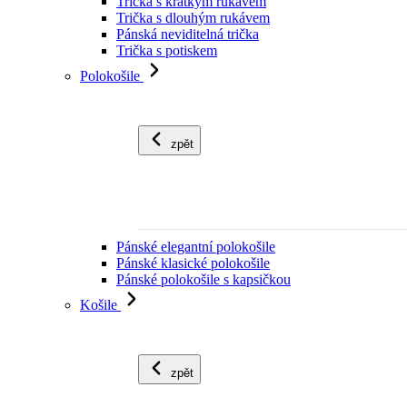
Trička s krátkým rukávem
Trička s dlouhým rukávem
Pánská neviditelná trička
Trička s potiskem
Polokošile
zpět
Pánské elegantní polokošile
Pánské klasické polokošile
Pánské polokošile s kapsičkou
Košile
zpět