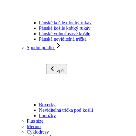
Pánské košile dlouhý rukáv
Pánské košile krátký rukáv
Pánské volnočasové košile
Pánská neviditelná trička
Spodní prádlo
zpět
Boxerky
Neviditelná trička pod košili
Ponožky
Plus size
Merino
Cyklodresy