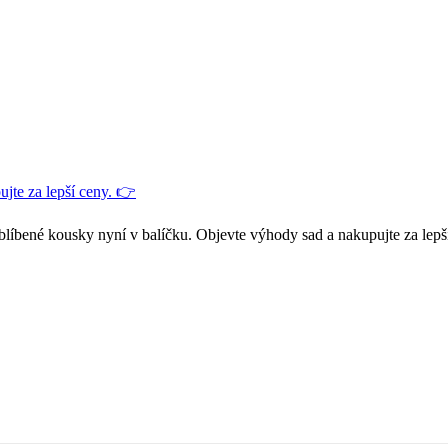
jte za lepší ceny. 👉
blíbené kousky nyní v balíčku. Objevte výhody sad a nakupujte za lepš