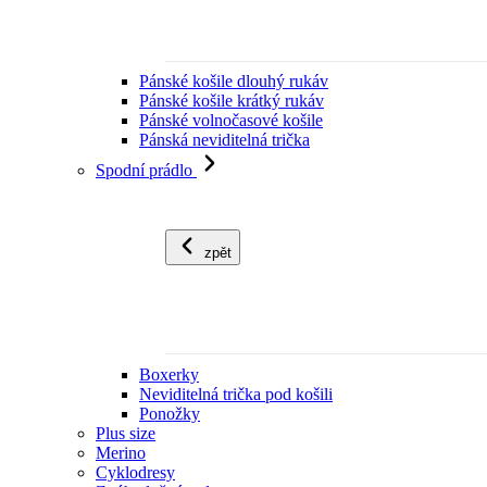
Pánské košile dlouhý rukáv
Pánské košile krátký rukáv
Pánské volnočasové košile
Pánská neviditelná trička
Spodní prádlo
zpět
Boxerky
Neviditelná trička pod košili
Ponožky
Plus size
Merino
Cyklodresy