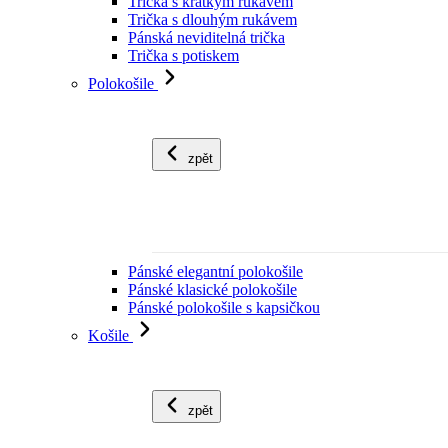
Trička s krátkým rukávem
Trička s dlouhým rukávem
Pánská neviditelná trička
Trička s potiskem
Polokošile
zpět
Pánské elegantní polokošile
Pánské klasické polokošile
Pánské polokošile s kapsičkou
Košile
zpět