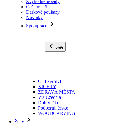
Zvýhodněné sady
Čeští mistři
Dárkové poukazy
Novinky
Spolupráce
zpět
CHINASKI
XICHTY
ZDRAVÁ MĚSTA
Via Czechia
Dobrý táta
Podporuji česko
WOODCARVING
Ženy