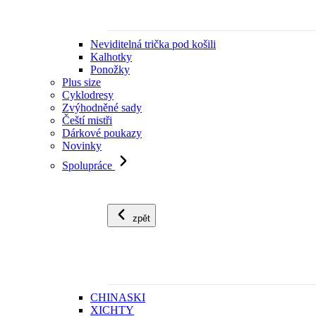
Neviditelná trička pod košili
Kalhotky
Ponožky
Plus size
Cyklodresy
Zvýhodněné sady
Čeští mistři
Dárkové poukazy
Novinky
Spolupráce
zpět
CHINASKI
XICHTY