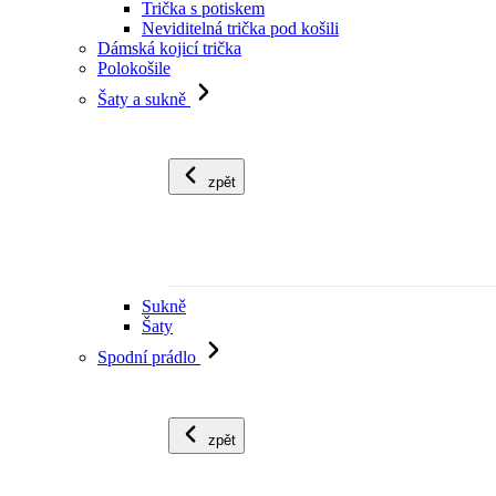
Trička s potiskem
Neviditelná trička pod košili
Dámská kojicí trička
Polokošile
Šaty a sukně
zpět
Sukně
Šaty
Spodní prádlo
zpět