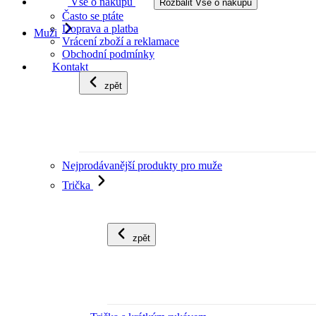
Vše o nákupu
Rozbalit Vše o nákupu
Často se ptáte
Doprava a platba
Muži
Vrácení zboží a reklamace
Obchodní podmínky
Kontakt
zpět
Nejprodávanější produkty pro muže
Trička
zpět