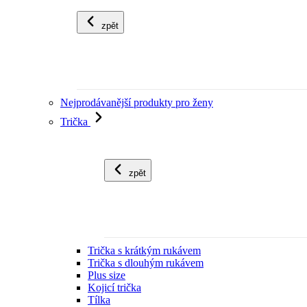
zpět
Nejprodávanější produkty pro ženy
Trička
zpět
Trička s krátkým rukávem
Trička s dlouhým rukávem
Plus size
Kojicí trička
Tílka