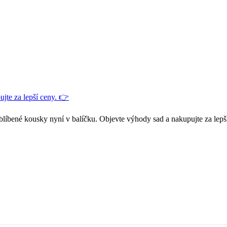
jte za lepší ceny. 👉
blíbené kousky nyní v balíčku. Objevte výhody sad a nakupujte za lepš