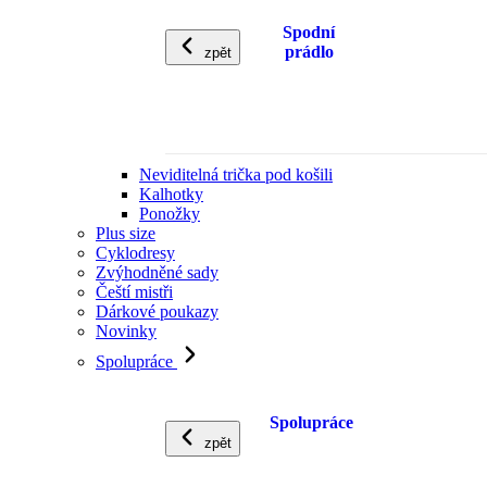
Spodní
prádlo
zpět
Neviditelná trička pod košili
Kalhotky
Ponožky
Plus size
Cyklodresy
Zvýhodněné sady
Čeští mistři
Dárkové poukazy
Novinky
Spolupráce
Spolupráce
zpět