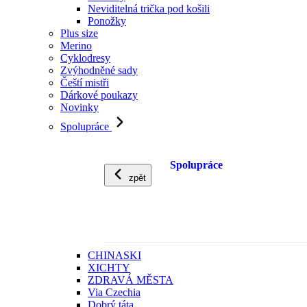
Neviditelná trička pod košili
Ponožky
Plus size
Merino
Cyklodresy
Zvýhodněné sady
Čeští mistři
Dárkové poukazy
Novinky
Spolupráce
Spolupráce
zpět
CHINASKI
XICHTY
ZDRAVÁ MĚSTA
Via Czechia
Dobrý táta