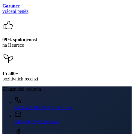
na Heurece
15 500+
pozitivních recenzí
Zákaznická podpora
+420 469 811 310
(Po–Pá 9–16)
dotazy@cityzenwear.cz