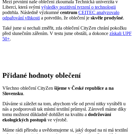
Přidané hodnoty oblečení
Všechno oblečení CityZen
šijeme v České republice a na
Slovensku
.
Dáváme si záležet na tom, abychom vše od první nitky vyráběli u
nás a podporovali tak místní textilní průmysl. Zároveň máme díky
tomu možnost důkladně dohlížet na kvalitu a
dodržování
ekologických postupů
ve výrobě.
Máme rádi přírodu a uvědomujeme si, jaký dopad na ni má textilní
průmysl, proto ji chceme podporovat a dávat ji možnost dýchat.
Naše oblečení má
certifikát
OEKO-TEX Standard 100
, tudíž je
maximálně bezpečné pro vaše každodenní nošení.
Současně jsme spojili síly s
projektem clevercare
, díky kterému si
všichni osvojíme triky, jak šetrně pečovat o oblečení, prodloužit jeho
životnost a ulevit životnímu prostředí.
Vše o výrobě se dozvíte na stránce
Příběh trika
.