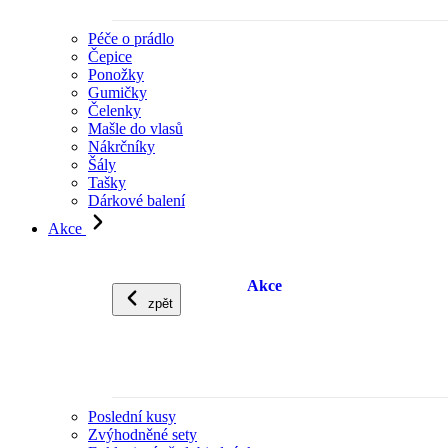
Péče o prádlo
Čepice
Ponožky
Gumičky
Čelenky
Mašle do vlasů
Nákrčníky
Šály
Tašky
Dárkové balení
Akce
Akce
zpět
Poslední kusy
Zvýhodněné sety