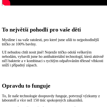
Myslíme i na vaše ratolesti, pro které jsme ušili to nejpohodlnější
tričko ze 100% bavlny.
Už nebudou chtít nosit jiné! Nejenže tričko odolá veškerým
nehodám, vybavili jsme ho antibakteriální technologií, která aktivně
ničí bakterie a v kombinaci s rychlým odpařováním tělesné vlhkosti
sníží i případný zápach.
Opravdu to funguje
To, že naše technologie doopravdy funguje, potvrzují výzkumy z
laboratoří a více než 150 tisíc spokojených zákazníků.
Mezi prvními naše oblečení zkoumala Technická univerzita v
Liberci, která svými
výsledky pozitivní tvrzení o technologii
podtrhla. Následně výzkumné
centrum
CEITEC analyzovalo
odpařování vlhkosti
a potvrdilo, že oblečení je
skvěle prodyšné
.
Také jsme si nechali změřit, zda oblečení CityZen chrání pokožku
před slunečním zářením. V testu jsme obstáli, a dokonce
získali UPF
50+
.