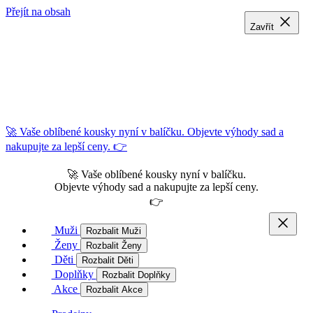
Přejít na obsah
Zavřít
Zavřít
Zavřít
🚀 Vaše oblíbené kousky nyní v balíčku. Objevte výhody sad a
nakupujte za lepší ceny. 👉
🚀 Vaše oblíbené kousky nyní v balíčku.
Objevte výhody sad a nakupujte za lepší ceny.
👉
Muži
Rozbalit Muži
Ženy
Rozbalit Ženy
Děti
Rozbalit Děti
Doplňky
Rozbalit Doplňky
Akce
Rozbalit Akce