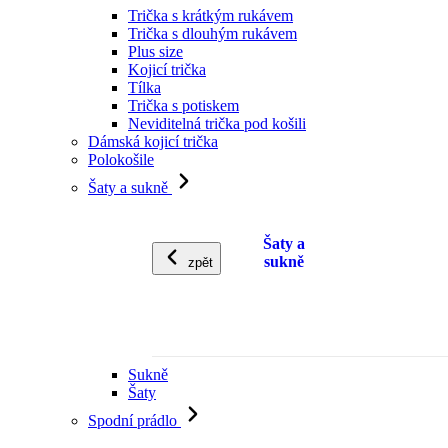
Trička s krátkým rukávem
Trička s dlouhým rukávem
Plus size
Kojicí trička
Tílka
Trička s potiskem
Neviditelná trička pod košili
Dámská kojicí trička
Polokošile
Šaty a sukně
Šaty a
sukně
zpět
Sukně
Šaty
Spodní prádlo