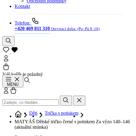
Obchodní podmínky
Kontakt
Telefon:
+420 469 811 310
Otevírací doba:
(Po–Pá 9–16)
Váš košík je prázdný
Hledat
MENU
Přihlásit se
Košík
Děti
Trička s potiskem
MATYÁŠ Dětské tričko černé s potiskem Za výzo 140–146
(aktuální stránka)