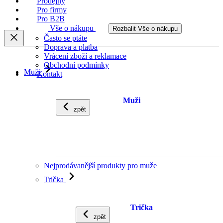
Prodejny
Pro firmy
Pro B2B
Vše o nákupu
Rozbalit Vše o nákupu
Často se ptáte
Doprava a platba
Vrácení zboží a reklamace
Obchodní podmínky
Muži
Kontakt
Muži
zpět
Nejprodávanější produkty pro muže
Trička
Trička
zpět