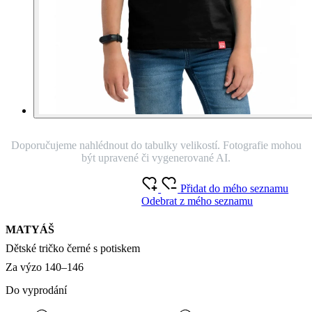
Doporučujeme nahlédnout do tabulky velikostí. Fotografie mohou
být upravené či vygenerované AI.
Přidat do mého seznamu
Odebrat z mého seznamu
MATYÁŠ
Dětské tričko černé s potiskem
Za výzo 140–146
Do vyprodání