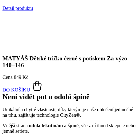
MATYÁŠ
Dětské tričko černé s potiskem Za výzo
140–146
Cena
849 Kč
DO KOŠÍKU
Není vidět pot a odolá špíně
Unikátní a chytré vlastnosti, díky kterým je naše oblečení jedinečné
na trhu, zajišťuje technologie CityZen®.
Vnější strana
odolá tekutinám a špíně
, vše z ní ihned sklepete nebo
jemně setřete.
Vnitřní strana absorbuje vlhkost a rozvádí ji do větší plochy než
běžná textilie, aby látka nestudila a pot se rychleji odpařil.
Kombinace těchto vlastností zaručuje, že vám v oblečení bude
celý
den příjemně
, protože umí snížit zápach a
mokré skvrny od potu
nejsou zvenku vidět
.