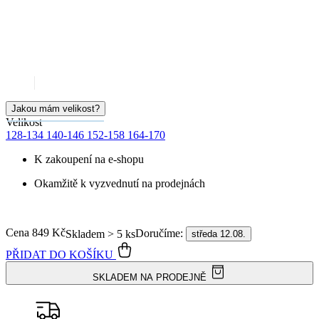
Jakou mám velikost?
Velikost
128-134
140-146
152-158
164-170
K zakoupení na e-shopu
Okamžitě k vyzvednutí na prodejnách
Cena
849 Kč
Doručíme:
Skladem > 5 ks
středa 12.08.
PŘIDAT DO KOŠÍKU
SKLADEM NA PRODEJNĚ
Doprava ZDARMA
od 2 500 Kč
Garance
vrácení peněz