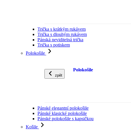
Trička s krátkým rukávem
Trička s dlouhým rukávem
Pánská neviditelná trička
Trička s potiskem
Polokošile
Polokošile
zpět
Pánské elegantní polokošile
Pánské klasické polokošile
Pánské polokošile s kapsičkou
Košile