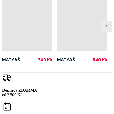
MATYÁŠ
MATYÁŠ
749 Kč
849 Kč
Doprava ZDARMA
od 2 500 Kč
Garance
vrácení peněz
99% spokojenost