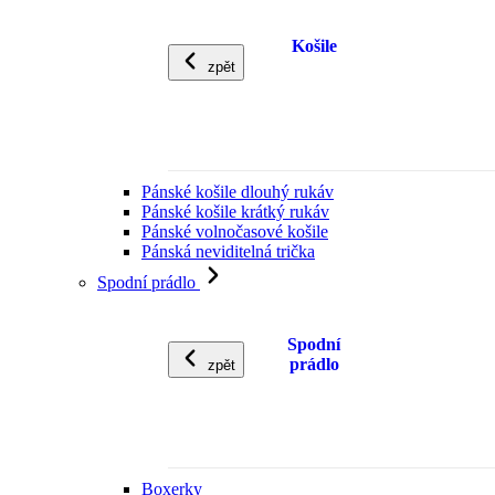
Košile
zpět
Pánské košile dlouhý rukáv
Pánské košile krátký rukáv
Pánské volnočasové košile
Pánská neviditelná trička
Spodní prádlo
Spodní
prádlo
zpět
Boxerky