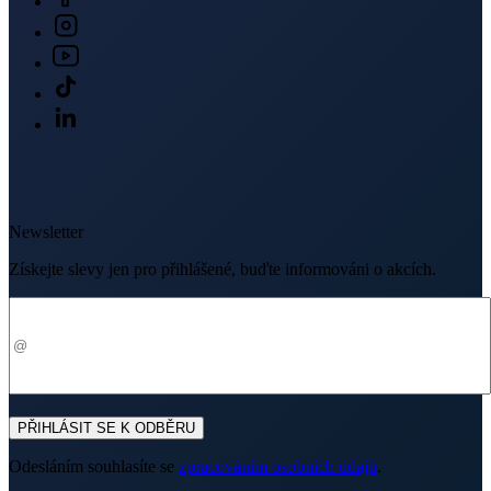
Newsletter
Získejte slevy jen pro přihlášené, buďte informováni o akcích.
Váš e-mail
PŘIHLÁSIT SE K ODBĚRU
Odesláním souhlasíte se
zpracováním osobních údajů
.
Prodejny
OC Westfield Chodov