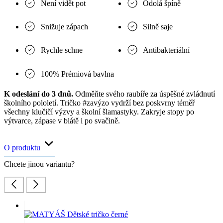
Není vidět pot
Odolá špíně
Snižuje zápach
Silně saje
Rychle schne
Antibakteriální
100% Prémiová bavlna
K odeslání do 3 dnů.
Odměňte svého raubíře za úspěšné zvládnutí
školního pololetí. Tričko #zavýzo vydrží bez poskvrny téměř
všechny klučičí výzvy a školní šlamastyky. Zakryje stopy po
výtvarce, zápase v blátě i po svačině.
O produktu
Chcete jinou variantu?