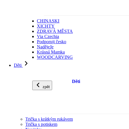
CHINASKI
XICHTY
ZDRAVÁ MĚSTA
Via Czechia
Podporuji česko
NadějeJe
Krásná Mamka
WOODCARVING
Děti
Děti
zpět
Trička s krátkým rukávem
Trička s potiskem