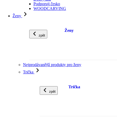
Podporuji česko
WOODCARVING
Ženy
Ženy
zpět
Nejprodávanější produkty pro ženy
Trička
Trička
zpět