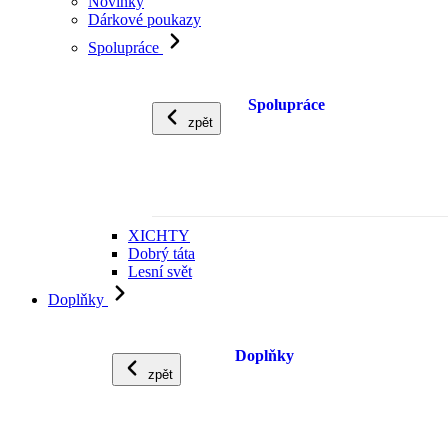
Novinky
Dárkové poukazy
Spolupráce
Spolupráce
zpět
XICHTY
Dobrý táta
Lesní svět
Doplňky
Doplňky
zpět