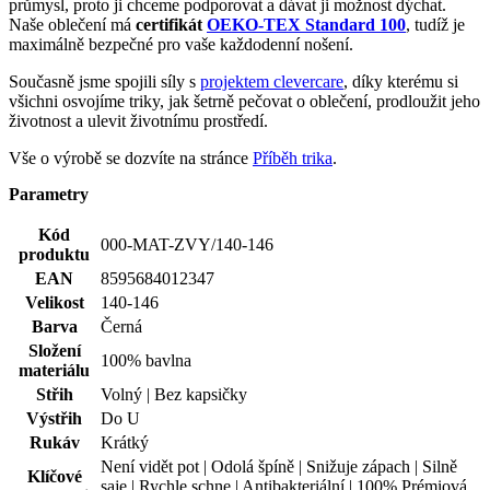
Parametry
Kód
000-MAT-ZVY/140-146
produktu
EAN
8595684012347
Velikost
140-146
Barva
Černá
Složení
100% bavlna
materiálu
Střih
Volný | Bez kapsičky
Výstřih
Do U
Rukáv
Krátký
Není vidět pot | Odolá špíně | Snižuje zápach | Silně
Klíčové
saje | Rychle schne | Antibakteriální | 100% Prémiová
vlastnosti
bavlna
Spolupráce
CityZen originál
Oblast
Hlášky
Potisk
Ano
Pohlaví
Dítě
Typ
Trička
oblečení