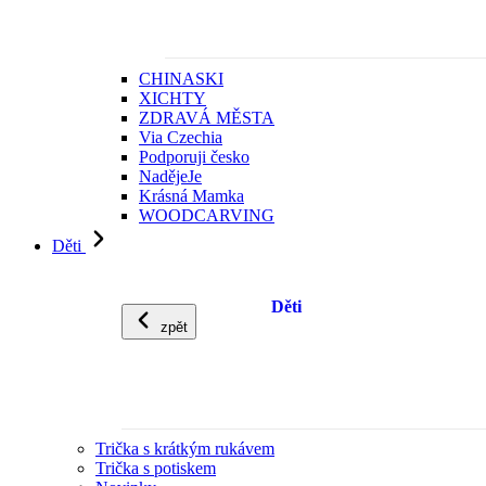
CHINASKI
XICHTY
ZDRAVÁ MĚSTA
Via Czechia
Podporuji česko
NadějeJe
Krásná Mamka
WOODCARVING
Děti
Děti
zpět
Trička s krátkým rukávem
Trička s potiskem