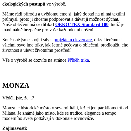
ekologických postupů
ve výrobě.
Máme rádi přírodu a uvědomujeme si, jaký dopad na ni má textilní
průmysl, proto ji chceme podporovat a dávat ji možnost dýchat.
Naše oblečení má
certifikát
OEKO-TEX Standard 100
, tudíž je
maximálně bezpečné pro vaše každodenní nošení.
Současně jsme spojili síly s
projektem clevercare
, díky kterému si
všichni osvojíme triky, jak šetrně pečovat o oblečení, prodloužit jeho
životnost a ulevit životnímu prostředí.
Vše o výrobě se dozvíte na stránce
Příběh trika
.
MONZA
Věděli jste, že...?
Monza je historické město v severní Itálii, ležící jen pár kilometrů od
Milána. Je známé jako místo, kde se tradice, elegance a tempo
moderního světa potkávají v dokonalé rovnováze.
Zajímavosti: