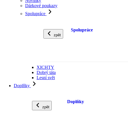
Novinky
Dárkové poukazy
Spolupráce
Spolupráce
zpět
XICHTY
Dobrý táta
Lesní svět
Doplňky
Doplňky
zpět