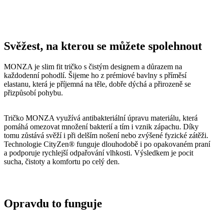
Svěžest, na kterou se můžete spolehnout
MONZA je slim fit tričko s čistým designem a důrazem na
každodenní pohodlí. Šijeme ho z prémiové bavlny s příměsí
elastanu, která je příjemná na těle, dobře dýchá a přirozeně se
přizpůsobí pohybu.
Tričko MONZA využívá antibakteriální úpravu materiálu, která
pomáhá omezovat množení bakterií a tím i vznik zápachu. Díky
tomu zůstává svěží i při delším nošení nebo zvýšené fyzické zátěži.
Technologie CityZen® funguje dlouhodobě i po opakovaném praní
a podporuje rychlejší odpařování vlhkosti. Výsledkem je pocit
sucha, čistoty a komfortu po celý den.
Opravdu to funguje