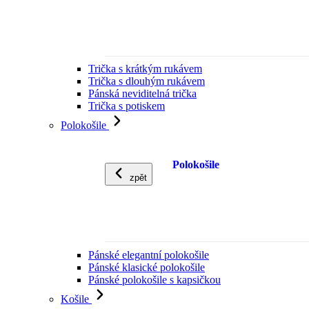
Trička s krátkým rukávem
Trička s dlouhým rukávem
Pánská neviditelná trička
Trička s potiskem
Polokošile
Polokošile
zpět
Pánské elegantní polokošile
Pánské klasické polokošile
Pánské polokošile s kapsičkou
Košile