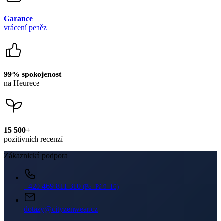
Garance
vrácení peněz
99% spokojenost
na Heurece
15 500+
pozitivních recenzí
Zákaznická podpora
+420 469 811 310
(Po–Pá 9–16)
dotazy@cityzenwear.cz