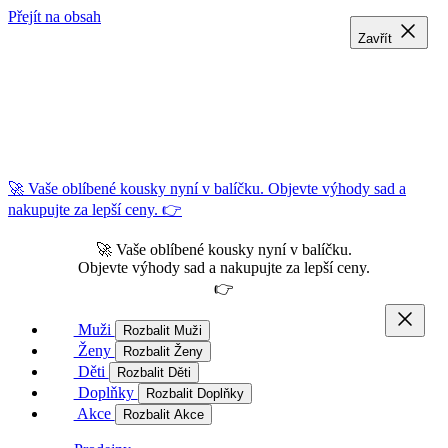
Přejít na obsah
Zavřít
Zavřít
Zavřít
🚀 Vaše oblíbené kousky nyní v balíčku. Objevte výhody sad a
nakupujte za lepší ceny. 👉
🚀 Vaše oblíbené kousky nyní v balíčku.
Objevte výhody sad a nakupujte za lepší ceny.
👉
Muži
Rozbalit Muži
Ženy
Rozbalit Ženy
Děti
Rozbalit Děti
Doplňky
Rozbalit Doplňky
Akce
Rozbalit Akce