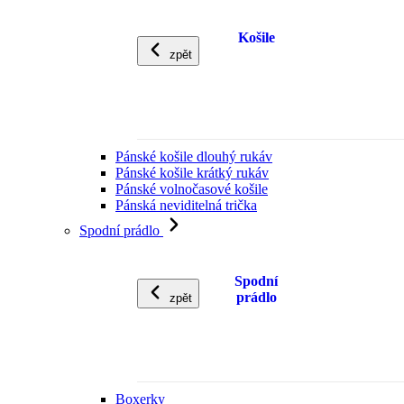
Košile
zpět
Pánské košile dlouhý rukáv
Pánské košile krátký rukáv
Pánské volnočasové košile
Pánská neviditelná trička
Spodní prádlo
Spodní
prádlo
zpět
Boxerky