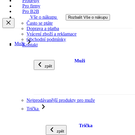
Prodejny
Pro firmy
Pro B2B
Vše o nákupu
Rozbalit Vše o nákupu
Často se ptáte
Doprava a platba
Vrácení zboží a reklamace
Obchodní podmínky
Muži
Kontakt
Muži
zpět
Nejprodávanější produkty pro muže
Trička
Trička
zpět