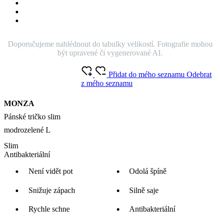
Doporučujeme nahlédnout do tabulky velikostí. Fotografie mohou
být upravené či vygenerované AI.
Přidat do mého seznamu
Odebrat
z mého seznamu
MONZA
Pánské tričko slim
modrozelené L
Slim
Antibakteriální
Není vidět pot
Odolá špíně
Snižuje zápach
Silně saje
Rychle schne
Antibakteriální