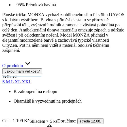
95% Prémiová bavlna
Pánské tričko MONZA vychází z oblíbeného slim fit střihu DAVOS
s kulatým výstřihem. Bavlna s příměsí elastanu se přirozeně
přizpůsobí tělu, zvýrazní hrudník a ramena a zůstává pohodlná po
celý den. Antibakteriální úprava materiálu omezuje zápach a udržuje
svěžest i při celodenním nošení. Model MONZA přichází v
elegantní modrozelené barvě a zachovává typické vlastnosti
CityZen. Pot na něm není vidět a materiál odolává běžnému
zašpinění.
O produktu
Jakou mám velikost?
Velikost
S
M
L
XL
XXL
K zakoupení na e-shopu
Okamžitě k vyzvednutí na prodejnách
Cena
1 199 Kč
Doručíme:
Skladem > 5 ks
středa 12.08.