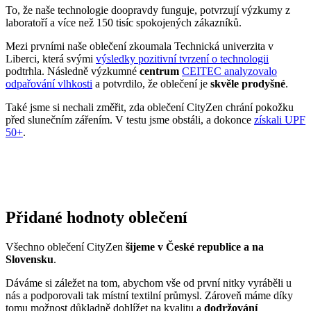
To, že naše technologie doopravdy funguje, potvrzují výzkumy z
laboratoří a více než 150 tisíc spokojených zákazníků.
Mezi prvními naše oblečení zkoumala Technická univerzita v
Liberci, která svými
výsledky pozitivní tvrzení o technologii
podtrhla. Následně výzkumné
centrum
CEITEC analyzovalo
odpařování vlhkosti
a potvrdilo, že oblečení je
skvěle prodyšné
.
Také jsme si nechali změřit, zda oblečení CityZen chrání pokožku
před slunečním zářením. V testu jsme obstáli, a dokonce
získali UPF
50+
.
Přidané hodnoty oblečení
Všechno oblečení CityZen
šijeme v České republice a na
Slovensku
.
Dáváme si záležet na tom, abychom vše od první nitky vyráběli u
nás a podporovali tak místní textilní průmysl. Zároveň máme díky
tomu možnost důkladně dohlížet na kvalitu a
dodržování