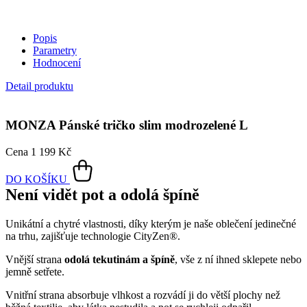
Popis
Parametry
Hodnocení
Detail produktu
MONZA
Pánské tričko slim modrozelené L
Cena
1 199 Kč
DO KOŠÍKU
Není vidět pot a odolá špíně
Unikátní a chytré vlastnosti, díky kterým je naše oblečení jedinečné
na trhu, zajišťuje technologie CityZen®.
Vnější strana
odolá tekutinám a špíně
, vše z ní ihned sklepete nebo
jemně setřete.
Vnitřní strana absorbuje vlhkost a rozvádí ji do větší plochy než