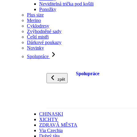
Neviditelná trička pod košili
Ponožky
Plus size
Merino
Cyklodresy
Zvýhodněné sady
Čeští mistři
Dárkové poukazy
Novinky
Spolupráce
Spolupráce
zpět
CHINASKI
XICHTY
ZDRAVÁ MĚSTA
Via Czechia
Dobrý táta