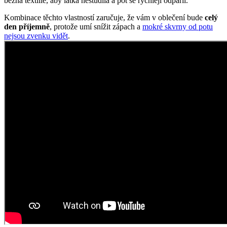
běžná textilie, aby látka nestudila a pot se rychleji odpařil.
Kombinace těchto vlastností zaručuje, že vám v oblečení bude
celý
den příjemně
, protože umí snížit zápach a
mokré skvrny od potu
nejsou zvenku vidět
.