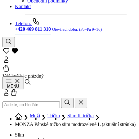
Obchodní podmínky
Kontakt
Telefon:
+420 469 811 310
Otevírací doba:
(Po–Pá 9–16)
Váš košík je prázdný
Hledat
MENU
Přihlásit se
Košík
Muži
Trička
Slim fit trička
MONZA Pánské tričko slim modrozelené L
(aktuální stránka)
Slim