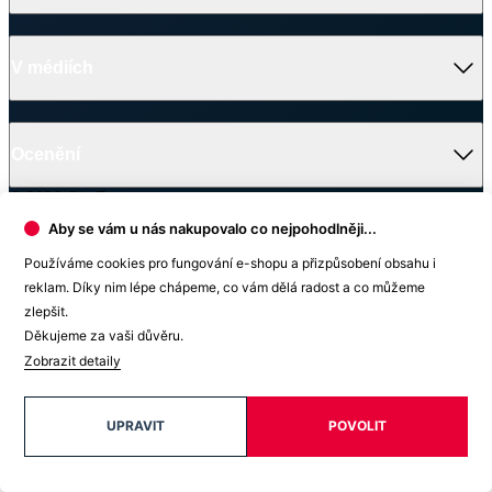
Všechny prodejny
Projekty
Nadační fond CityZen
Ples nadačního fondu CityZen
Oblečení, kterému můžete věřit
V médiích
Ocenění
© 2026 CityZen
| vytvořil
emorfiq
Aby se vám u nás nakupovalo co nejpohodlněji...
Zavřít
Používáme cookies pro fungování e-shopu a přizpůsobení obsahu i
reklam. Díky nim lépe chápeme, co vám dělá radost a co můžeme
Skladem na prodejně
zlepšit.
Děkujeme za vaši důvěru.
MONZA Pánské tričko slim modrozelené L
Zobrazit detaily
Velikost: L
1 199 Kč
UPRAVIT
POVOLIT
Vyhledat prodejnu