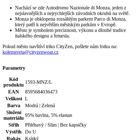
Nachází se zde Autodromo Nazionale di Monza, jeden z
nejslavnějších a nejrychlejších závodních okruhů na světě.
Monza je obklopena rozsáhlým parkem Parco di Monza,
který patří k největším městským parkům v Evropě.
Město je symbolem preciznosti, výkonu a dlouhé tradice
italského designu a řemesla.
Pokud město navštíví triko CityZen, pošlete nám fotku na:
kolemsveta@cityzenwear.cz
Parametry
Kód
1593-MNZ/L
produktu
EAN
8595684036473
Velikost
L
Barva
Modrá | Zelená
Složení
95% bavlna, 5% elastan
materiálu
Střih
Přiléhavý / Slim | Bez kapsičky
Výstřih
Do U
Rukáv
Krátký