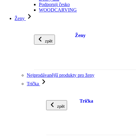
Podporuji česko
WOODCARVING
Ženy
Ženy
zpět
Nejprodávanější produkty pro ženy
Trička
Trička
zpět