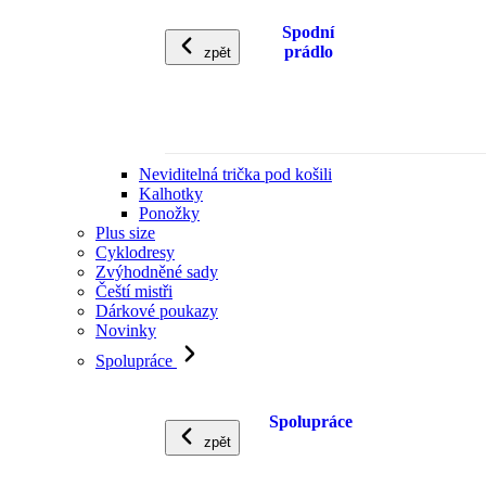
Spodní
prádlo
zpět
Neviditelná trička pod košili
Kalhotky
Ponožky
Plus size
Cyklodresy
Zvýhodněné sady
Čeští mistři
Dárkové poukazy
Novinky
Spolupráce
Spolupráce
zpět