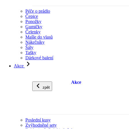
Péče o prádlo
Čepice
Ponožky
Gumičky
Čelenky
Mašle do vlasů
Nákrčníky
Šály
Tašky
Dárkové balení
Akce
Akce
zpět
Poslední kusy
Zvýhodněné sety