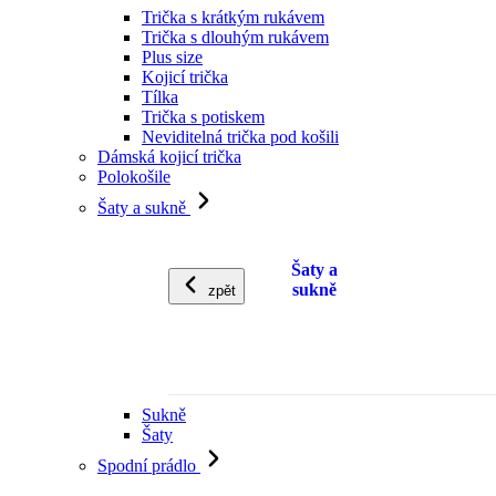
Trička s krátkým rukávem
Trička s dlouhým rukávem
Plus size
Kojicí trička
Tílka
Trička s potiskem
Neviditelná trička pod košili
Dámská kojicí trička
Polokošile
Šaty a sukně
Šaty a
sukně
zpět
Sukně
Šaty
Spodní prádlo