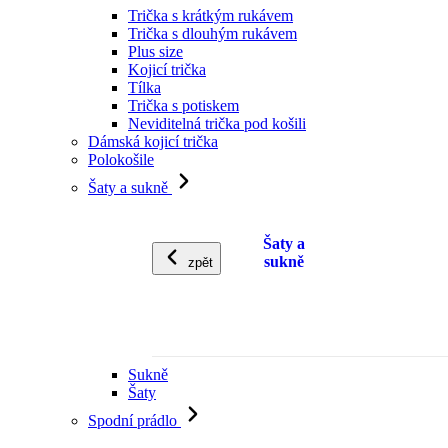
Trička s krátkým rukávem
Trička s dlouhým rukávem
Plus size
Kojicí trička
Tílka
Trička s potiskem
Neviditelná trička pod košili
Dámská kojicí trička
Polokošile
Šaty a sukně
Šaty a
sukně
zpět
Sukně
Šaty
Spodní prádlo