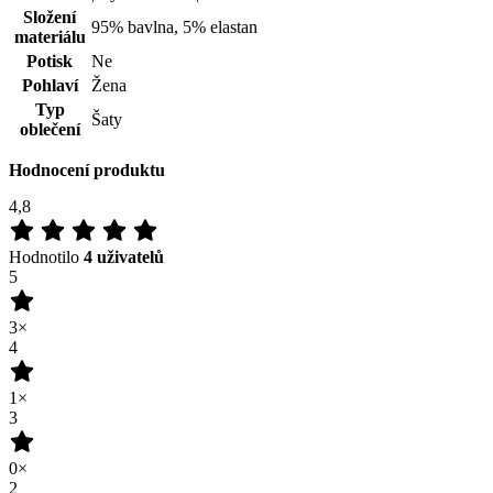
0×
1
0×
100
%
Zákazníků doporučuje
Přidat hodnocení
M.Vejstrková
17.04.2026
Materiál a kvalita šatů perfektní. Ale pro ženu vyšší postavy jsou
krátké - při chůzi se vyhrnují. Šaty tak zůstanou ve skříni. Tip pro
výrobce - rozšíření nabídky šatů ve větší délce....
Recenze není ověřena
(zdroj: E-shop)
15.07.2024
Škoda, že šaty nejsou v nabídce i pro velikost 46