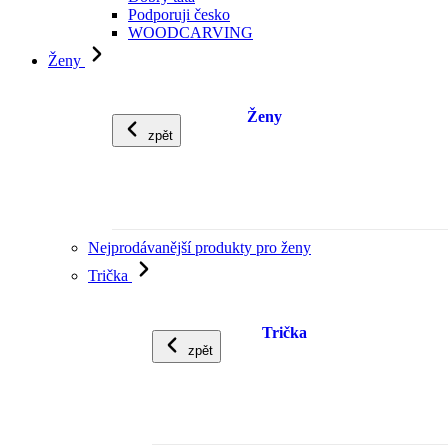
Podporuji česko
WOODCARVING
Ženy
Ženy
zpět
Nejprodávanější produkty pro ženy
Trička
Trička
zpět