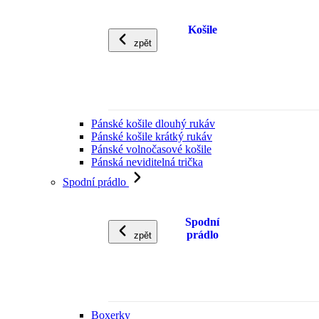
Košile
zpět
Pánské košile dlouhý rukáv
Pánské košile krátký rukáv
Pánské volnočasové košile
Pánská neviditelná trička
Spodní prádlo
Spodní
prádlo
zpět
Boxerky