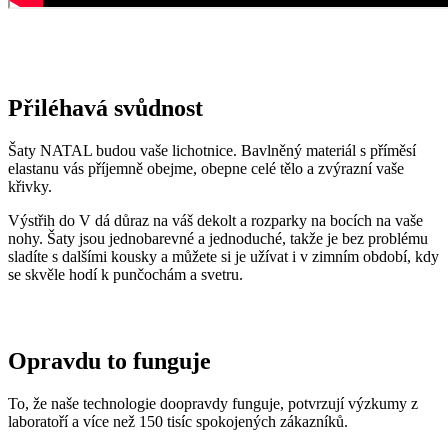
Přiléhavá svůdnost
Šaty NATAL budou vaše lichotnice. Bavlněný materiál s příměsí
elastanu vás příjemně obejme, obepne celé tělo a zvýrazní vaše
křivky.
Výstřih do V dá důraz na váš dekolt a rozparky na bocích na vaše
nohy. Šaty jsou jednobarevné a jednoduché, takže je bez problému
sladíte s dalšími kousky a můžete si je užívat i v zimním období, kdy
se skvěle hodí k punčochám a svetru.
Opravdu to funguje
To, že naše technologie doopravdy funguje, potvrzují výzkumy z
laboratoří a více než 150 tisíc spokojených zákazníků.