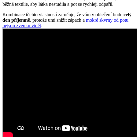
běžná textilie, aby látka nestudila a pot se rychleji odpařil.
Kombinace těchto vlastností zaručuje, že vám v oblečení bude
celý
den příjemně
, protože umí snížit zápach a
mokré skvrny od potu
nejsou zvenku vidět
.