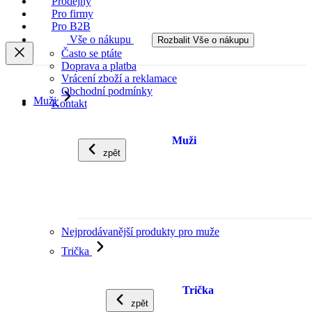
Prodejny
Pro firmy
Pro B2B
Vše o nákupu
Rozbalit Vše o nákupu
Často se ptáte
Doprava a platba
Vrácení zboží a reklamace
Obchodní podmínky
Muži
Kontakt
Muži
zpět
Nejprodávanější produkty pro muže
Trička
Trička
zpět