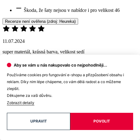
Aby se vám u nás nakupovalo co nejpohodlněji...
Používáme cookies pro fungování e-shopu a přizpůsobení obsahu i
reklam. Díky nim lépe chápeme, co vám dělá radost a co můžeme
TAKÉ V PLUS SIZE
zlepšit.
Děkujeme za vaši důvěru.
Zobrazit detaily
ADA
OLINDA
1 999 Kč
1 799 Kč
UPRAVIT
POVOLIT