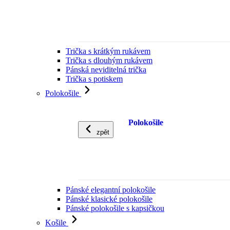
Trička s krátkým rukávem
Trička s dlouhým rukávem
Pánská neviditelná trička
Trička s potiskem
Polokošile
Polokošile
zpět
Pánské elegantní polokošile
Pánské klasické polokošile
Pánské polokošile s kapsičkou
Košile