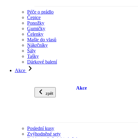
Péče o prádlo
Čepice
Ponožky
Gumičky
Čelenky
Mašle do vlasů
Nákrčníky
Šály
Tašky
Dárkové balení
Akce
Akce
zpět
Poslední kusy
Zvýhodněné sety