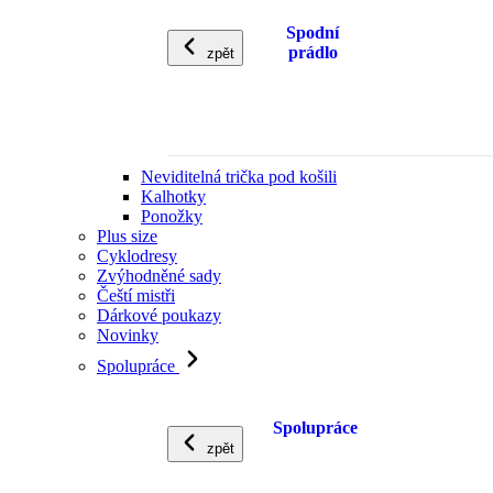
Spodní
prádlo
zpět
Neviditelná trička pod košili
Kalhotky
Ponožky
Plus size
Cyklodresy
Zvýhodněné sady
Čeští mistři
Dárkové poukazy
Novinky
Spolupráce
Spolupráce
zpět