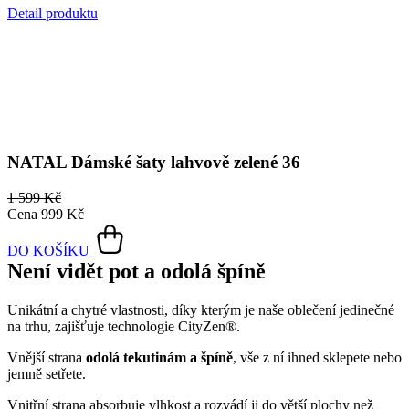
Detail produktu
NATAL
Dámské šaty lahvově zelené 36
1 599 Kč
Cena
999 Kč
DO KOŠÍKU
Není vidět pot a odolá špíně
Unikátní a chytré vlastnosti, díky kterým je naše oblečení jedinečné
na trhu, zajišťuje technologie CityZen®.
Vnější strana
odolá tekutinám a špíně
, vše z ní ihned sklepete nebo
jemně setřete.
Vnitřní strana absorbuje vlhkost a rozvádí ji do větší plochy než