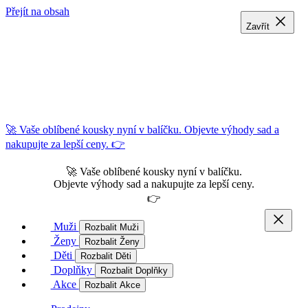
Přejít na obsah
Zavřít
Zavřít
Zavřít
🚀 Vaše oblíbené kousky nyní v balíčku. Objevte výhody sad a
nakupujte za lepší ceny. 👉
🚀 Vaše oblíbené kousky nyní v balíčku.
Objevte výhody sad a nakupujte za lepší ceny.
👉
Muži
Rozbalit Muži
Ženy
Rozbalit Ženy
Děti
Rozbalit Děti
Doplňky
Rozbalit Doplňky
Akce
Rozbalit Akce