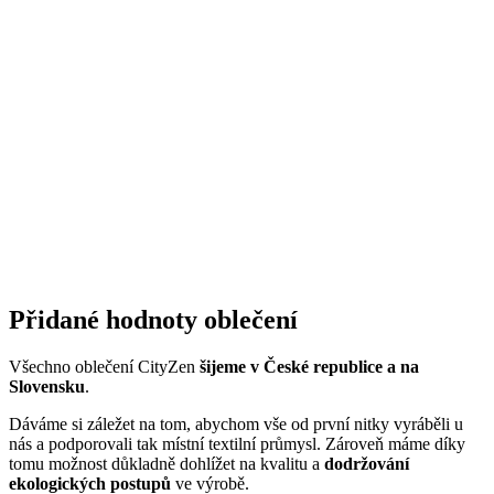
průmysl, proto ji chceme podporovat a dávat ji možnost dýchat.
Naše oblečení má
certifikát
OEKO-TEX Standard 100
, tudíž je
maximálně bezpečné pro vaše každodenní nošení.
Současně jsme spojili síly s
projektem clevercare
, díky kterému si
všichni osvojíme triky, jak šetrně pečovat o oblečení, prodloužit jeho
životnost a ulevit životnímu prostředí.
Vše o výrobě se dozvíte na stránce
Příběh trika
.
Parametry
Kód
703-NAT/36
produktu
EAN
8595684018776
Velikost
36
Barva
Zelená
Střih
Na tělo | Bez kapsičky
Výstřih
Do V
Rukáv
Krátký
Klíčové
Není vidět pot | Odolá špíně | Snižuje zápach | Silně saje
vlastnosti
| Rychle schne | 95% Prémiová bavlna
Složení
95% bavlna, 5% elastan
materiálu