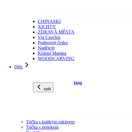
CHINASKI
XICHTY
ZDRAVÁ MĚSTA
Via Czechia
Podporuji česko
NadějeJe
Krásná Mamka
WOODCARVING
Děti
Děti
zpět
Trička s krátkým rukávem
Trička s potiskem