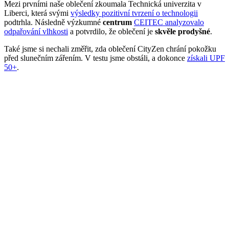
Mezi prvními naše oblečení zkoumala Technická univerzita v
Liberci, která svými
výsledky pozitivní tvrzení o technologii
podtrhla. Následně výzkumné
centrum
CEITEC analyzovalo
odpařování vlhkosti
a potvrdilo, že oblečení je
skvěle prodyšné
.
Také jsme si nechali změřit, zda oblečení CityZen chrání pokožku
před slunečním zářením. V testu jsme obstáli, a dokonce
získali UPF
50+
.
Přidané hodnoty oblečení
Všechno oblečení CityZen
šijeme v České republice a na
Slovensku
.
Dáváme si záležet na tom, abychom vše od první nitky vyráběli u
nás a podporovali tak místní textilní průmysl. Zároveň máme díky
tomu možnost důkladně dohlížet na kvalitu a
dodržování
ekologických postupů
ve výrobě.
Máme rádi přírodu a uvědomujeme si, jaký dopad na ni má textilní