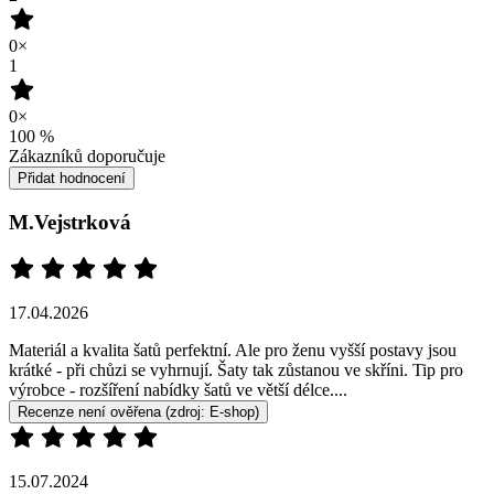
Recenze není ověřena
(zdroj: Heureka)
11.07.2024
super materiál, krásná barva, velikost sedí
Recenze není ověřena
(zdroj: Heureka)
26.06.2024
malinko by mohly být širší
perfektní objednala jsem si již druhou bravu po černých
Recenze není ověřena
(zdroj: Heureka)
Přidat hodnocení
Vybrali jsme pro vás