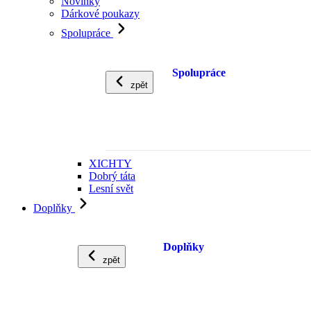
Novinky
Dárkové poukazy
Spolupráce
Spolupráce
zpět
XICHTY
Dobrý táta
Lesní svět
Doplňky
Doplňky
zpět