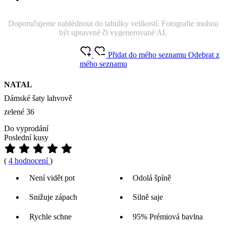
Doporučujeme nahlédnout do tabulky velikostí. Fotografie mohou
být upravené či vygenerované AI.
Přidat do mého seznamu
Odebrat z
mého seznamu
NATAL
Dámské šaty lahvově
zelené 36
Do vyprodání
Poslední kusy
(
4 hodnocení
)
Není vidět pot
Odolá špíně
Snižuje zápach
Silně saje
Rychle schne
95% Prémiová bavlna