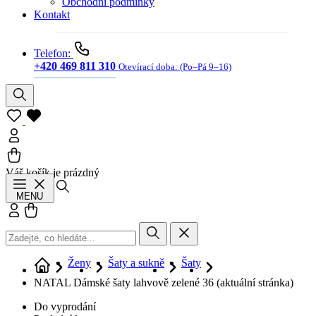
Obchodní podmínky
Kontakt
Telefon:
+420 469 811 310
Otevírací doba:
(Po–Pá 9–16)
Váš košík je prázdný
Hledat
MENU
Přihlásit se
Košík
Ženy
Šaty a sukně
Šaty
NATAL Dámské šaty lahvově zelené 36
(aktuální stránka)
Do vyprodání