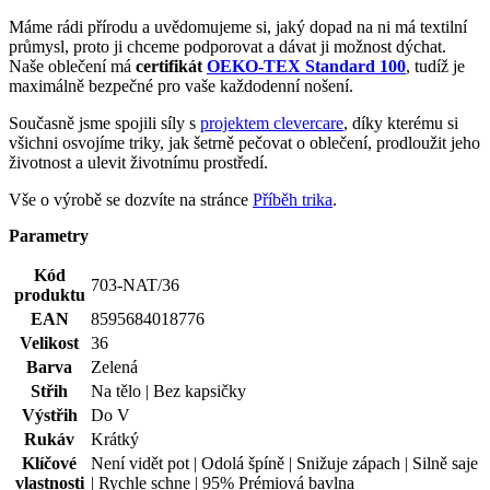
Potisk
Ne
Pohlaví
Žena
Typ
Šaty
oblečení
Hodnocení produktu
4,8
Hodnotilo
4 uživatelů
5
3×
4
1×
3
0×
2