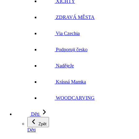
Via Czechia
Podporuji česko
NadějeJe
Krásná Mamka
WOODCARVING
Děti
Zpět
Děti
Trička s krátkým rukávem