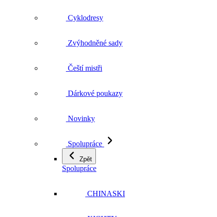
Zvýhodněné sady
Čeští mistři
Dárkové poukazy
Novinky
Spolupráce
Zpět
Spolupráce
CHINASKI
XICHTY
ZDRAVÁ MĚSTA