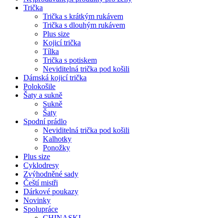
Trička
Trička s krátkým rukávem
Trička s dlouhým rukávem
Plus size
Kojicí trička
Tílka
Trička s potiskem
Neviditelná trička pod košili
Dámská kojicí trička
Polokošile
Šaty a sukně
Sukně
Šaty
Spodní prádlo
Neviditelná trička pod košili
Kalhotky
Ponožky
Plus size
Cyklodresy
Zvýhodněné sady
Čeští mistři
Dárkové poukazy
Novinky
Spolupráce
CHINASKI