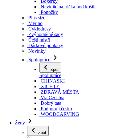
Boxerky
Neviditelná trička pod košili
Ponožky
Plus size
Merino
Cyklodresy
Zvýhodněné sady
Čeští mistři
Dárkové poukazy
Novinky
Spolupráce
Zpět
Spolupráce
CHINASKI
XICHTY
ZDRAVÁ MĚSTA
Via Czechia
Dobrý táta
Podporuji česko
WOODCARVING
Ženy
Zpět