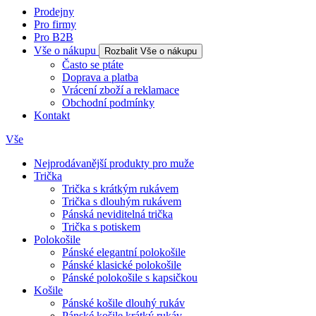
Prodejny
Pro firmy
Pro B2B
Vše o nákupu
Rozbalit Vše o nákupu
Často se ptáte
Doprava a platba
Vrácení zboží a reklamace
Obchodní podmínky
Kontakt
Vše
Nejprodávanější produkty pro muže
Trička
Trička s krátkým rukávem
Trička s dlouhým rukávem
Pánská neviditelná trička
Trička s potiskem
Polokošile
Pánské elegantní polokošile
Pánské klasické polokošile
Pánské polokošile s kapsičkou
Košile
Pánské košile dlouhý rukáv
Pánské košile krátký rukáv