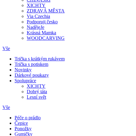
XICHTY
ZDRAVÁ MĚSTA
Via Czechia
Podporuji česko
NadějeJe
Krásná Mamka
WOODCARVING
Vše
Trička s krátkým rukávem
Trička s potiskem
Novinky
Dárkové poukazy
Spolupráce
XICHTY
Dobrý táta
Lesní svět
Vše
Péče o prádlo
Čepice
Ponožky
Gumičky