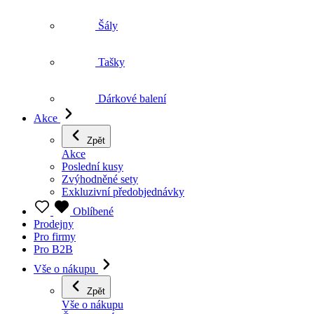
Tašky
Dárkové balení
Akce
Zpět
Akce
Poslední kusy
Zvýhodněné sety
Exkluzivní předobjednávky
Oblíbené
Prodejny
Pro firmy
Pro B2B
Vše o nákupu
Zpět
Vše o nákupu
Často se ptáte
Doprava a platba
Vrácení zboží a reklamace
Obchodní podmínky