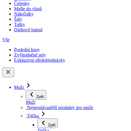
Čelenky
Mašle do vlasů
Nákrčníky
Šály
Tašky
Dárkové balení
Vše
Poslední kusy
Zvýhodněné sety
Exkluzivní předobjednávky
Muži
Zpět
Muži
Nejprodávanější produkty pro muže
Trička
Zpět
Trička