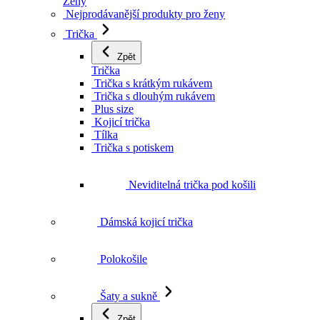
Ženy
Nejprodávanější produkty pro ženy
Trička
Zpět
Trička
Trička s krátkým rukávem
Trička s dlouhým rukávem
Plus size
Kojicí trička
Tílka
Trička s potiskem
Neviditelná trička pod košili
Dámská kojicí trička
Polokošile
Šaty a sukně
Zpět
Šaty a sukně