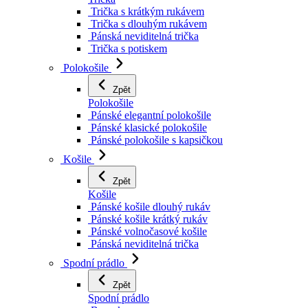
Trička s krátkým rukávem
Trička s dlouhým rukávem
Pánská neviditelná trička
Trička s potiskem
Polokošile
Zpět
Polokošile
Pánské elegantní polokošile
Pánské klasické polokošile
Pánské polokošile s kapsičkou
Košile
Zpět
Košile
Pánské košile dlouhý rukáv
Pánské košile krátký rukáv
Pánské volnočasové košile
Pánská neviditelná trička
Spodní prádlo
Zpět
Spodní prádlo