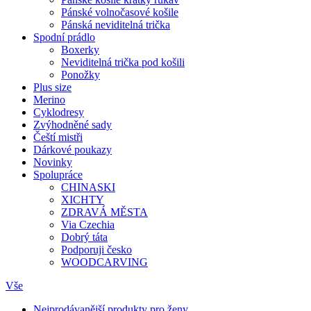
Pánské volnočasové košile
Pánská neviditelná trička
Spodní prádlo
Boxerky
Neviditelná trička pod košili
Ponožky
Plus size
Merino
Cyklodresy
Zvýhodněné sady
Čeští mistři
Dárkové poukazy
Novinky
Spolupráce
CHINASKI
XICHTY
ZDRAVÁ MĚSTA
Via Czechia
Dobrý táta
Podporuji česko
WOODCARVING
Vše
Nejprodávanější produkty pro ženy