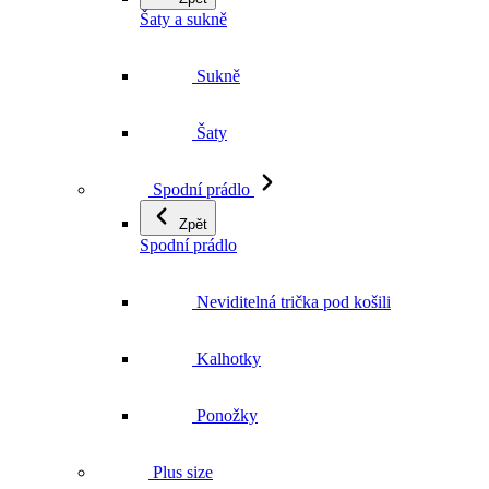
Sukně
Šaty
Spodní prádlo
Zpět
Spodní prádlo
Neviditelná trička pod košili
Kalhotky
Ponožky
Plus size
Cyklodresy