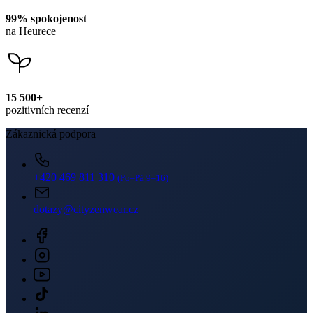
15 500+
pozitivních recenzí
Zákaznická podpora
+420 469 811 310
(Po–Pá 9–16)
dotazy@cityzenwear.cz
Newsletter