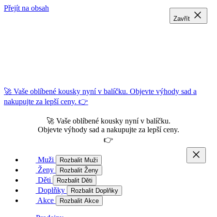
Přejít na obsah
Zavřít
Zavřít
Zavřít
🚀 Vaše oblíbené kousky nyní v balíčku. Objevte výhody sad a
nakupujte za lepší ceny. 👉
🚀 Vaše oblíbené kousky nyní v balíčku.
Objevte výhody sad a nakupujte za lepší ceny.
👉
Muži
Rozbalit Muži
Ženy
Rozbalit Ženy
Děti
Rozbalit Děti
Doplňky
Rozbalit Doplňky
Akce
Rozbalit Akce