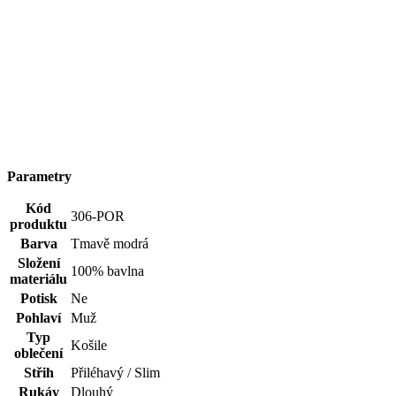
Parametry
Kód
306-POR
produktu
Barva
Tmavě modrá
Složení
100% bavlna
materiálu
Potisk
Ne
Pohlaví
Muž
Typ
Košile
oblečení
Střih
Přiléhavý / Slim
Rukáv
Dlouhý
Klíčové
Není vidět pot | Odolá špíně | Snižuje zápach | Silně saje
vlastnosti
| Rychle schne | Easy Care+ | 100% Prémiová bavlna
Hodnocení produktu