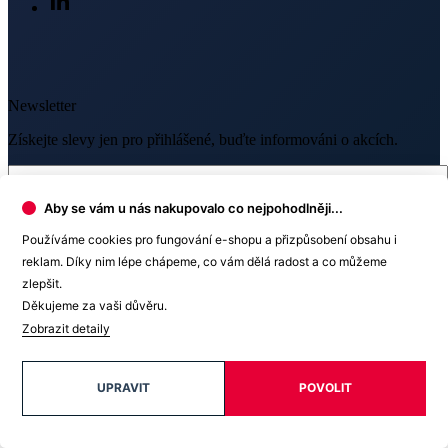
Získejte slevy jen pro přihlášené, buďte informováni o akcích.
Váš e-mail
PŘIHLÁSIT SE K ODBĚRU
Aby se vám u nás nakupovalo co nejpohodlněji...
Odesláním souhlasíte se
zpracováním osobních údajů
.
Používáme cookies pro fungování e-shopu a přizpůsobení obsahu i
reklam. Díky nim lépe chápeme, co vám dělá radost a co můžeme
zlepšit.
Děkujeme za vaši důvěru.
Zobrazit detaily
Prodejny
OC Westfield Chodov
UPRAVIT
POVOLIT
Roztylská 2321 /19, Praha 4
O nákupu
(Po–Ne 9–21)