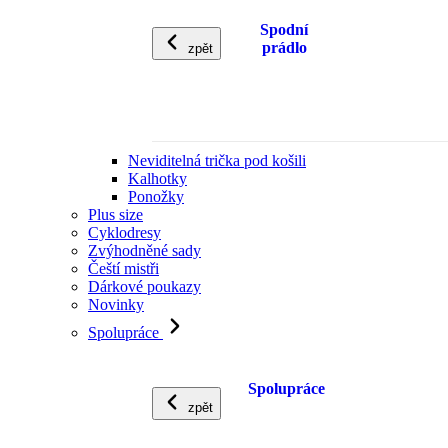
Spodní
prádlo
zpět
Neviditelná trička pod košili
Kalhotky
Ponožky
Plus size
Cyklodresy
Zvýhodněné sady
Čeští mistři
Dárkové poukazy
Novinky
Spolupráce
Spolupráce
zpět