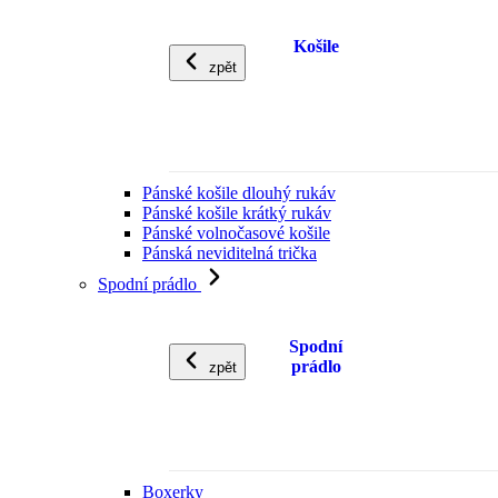
Košile
zpět
Pánské košile dlouhý rukáv
Pánské košile krátký rukáv
Pánské volnočasové košile
Pánská neviditelná trička
Spodní prádlo
Spodní
prádlo
zpět
Boxerky