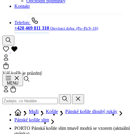
Obchodní podmínky
Kontakt
Telefon:
+420 469 811 310
Otevírací doba:
(Po–Pá 9–16)
Váš košík je prázdný
Hledat
MENU
Přihlásit se
Košík
Muži
Košile
Pánské košile dlouhý rukáv
Pánské košile slim
PORTO Pánská košile slim tmavě modrá se vzorem
(aktuální
stránka)