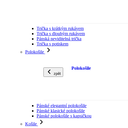
Trička s krátkým rukávem
Trička s dlouhým rukávem
Pánská neviditelná trička
Trička s potiskem
Polokošile
Polokošile
zpět
Pánské elegantní polokošile
Pánské klasické polokošile
Pánské polokošile s kapsičkou
Košile