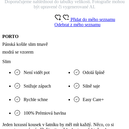
Doporučujeme nahlédnout do tabulky velikostí. Fotografie mohou
být upravené či vygenerované AI.
Přidat do mého seznamu
Odebrat z mého seznamu
PORTO
Pánská košile slim tmavě
modrá se vzorem
Slim
Není vidět pot
Odolá špíně
Snižuje zápach
Silně saje
Rychle schne
Easy Care+
100% Prémiová bavlna
Jeden luxusní kousek v šatníku by měl mít každý. Něco, co si