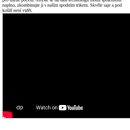
Košile ve střihu slim fit
Ručně ušitá košile s tou největší precizností si zaslouží vaši