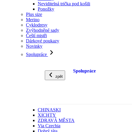
Neviditelná trička pod košili
Ponožky
Plus size
Merino
Cyklodresy
Zvýhodněné sady
Čeští mistři
Dárkové poukazy
Novinky
Spolupráce
Spolupráce
zpět
CHINASKI
XICHTY
ZDRAVÁ MĚSTA
Via Czechia
Dobrý táta