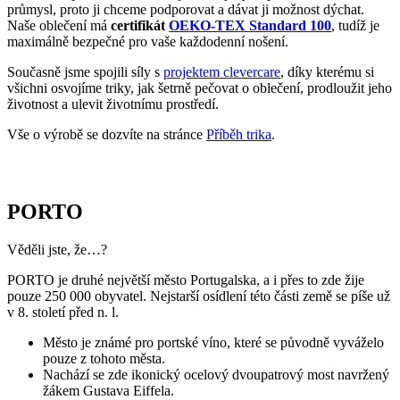
životnost a ulevit životnímu prostředí.
Vše o výrobě se dozvíte na stránce
Příběh trika
.
PORTO
Věděli jste, že…?
PORTO je druhé největší město Portugalska, a i přes to zde žije
pouze 250 000 obyvatel. Nejstarší osídlení této části země se píše už
v 8. století před n. l.
Město je známé pro portské víno, které se původně vyváželo
pouze z tohoto města.
Nachází se zde ikonický ocelový dvoupatrový most navržený
žákem Gustava Eiffela.
Porto je typické pro modré kachličky, které zdobí ulice,
kostely, nádraží i domy. Nejznámější je nádraží São Bento,
jehož stěny pokrývají tisíce ručně malovaných kachliček
s historickými motivy.
Pokud město navštíví triko CityZen, pošlete nám fotku