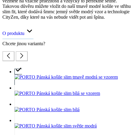
vezmete na vzácné příležitosti a vždycky to perfektně sedne.
Takovou důvěru můžete vložit do naší tmavě modré košile ve střihu
slim fit, které dodává šmrnc jemný světle modrý vzor a technologie
CityZen, díky které na vás nebude vidět pot ani špína.
O produktu
Chcete jinou variantu?