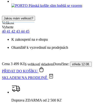
Jakou mám velikost?
Velikost
Vyberte
40
41
42
43
44
45
K zakoupení na e-shopu
Okamžitě k vyzvednutí na prodejnách
Cena
3 499 Kč
Doručíme:
6 velikostí skladem
středa 12.08.
PŘIDAT DO KOŠÍKU
SKLADEM NA PRODEJNĚ
Doprava ZDARMA
od 2 500 Kč