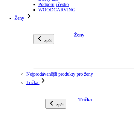
Podporuji česko
WOODCARVING
Ženy
Ženy
zpět
Nejprodávanější produkty pro ženy
Trička
Trička
zpět