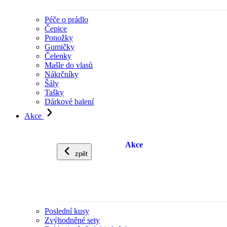
Péče o prádlo
Čepice
Ponožky
Gumičky
Čelenky
Mašle do vlasů
Nákrčníky
Šály
Tašky
Dárkové balení
Akce
Akce
zpět
Poslední kusy
Zvýhodněné sety