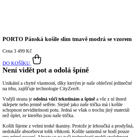
PORTO
Pánská košile slim tmavě modrá se vzorem
Cena
3 499 Kč
DO KOŠÍKU
Není vidět pot a odolá špíně
Unikátní a chytré vlastnosti, díky kterým je naše oblečení jedinečné
na trhu, zajišťuje technologie CityZen®.
Vnější strana je
odolná vůči tekutinám a špíně
a vše z ní ihned
sklepete nebo jemně setřete. Stejně jako naše trička má i košile
schopnost neviditelnosti potu. Jedná se však o trochu jiný materiál
než úplet, ze kterého jsou naše trička.
Košili šijeme z velmi tenké tkaniny. Protože je lehoučká a prodyšná,
nedokáže absorbovat tolik vlhkosti. Košile samotná se hodí pouze
pro mírné pocení. Abyste se na naši technologii mohli spolehnout
naplno, zkombinujte ji s naším spodním trikem. Skvěle saje a pod
košilí není vidět.