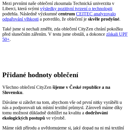
před slunečním zářením. V testu jsme obstáli, a dokonce
získali UPF
50+
.
Přidané hodnoty oblečení
Všechno oblečení CityZen
šijeme v České republice a na
Slovensku
.
Dáváme si záležet na tom, abychom vše od první nitky vyráběli u
nás a podporovali tak místní textilní průmysl. Zároveň máme díky
tomu možnost důkladně dohlížet na kvalitu a
dodržování
ekologických postupů
ve výrobě.
Máme rádi přírodu a uvědomujeme si, jaký dopad na ni má textilní
průmysl, proto ji chceme podporovat a dávat ji možnost dýchat.
Naše oblečení má
certifikát
OEKO-TEX Standard 100
, tudíž je
maximálně bezpečné pro vaše každodenní nošení.
Současně jsme spojili síly s
projektem clevercare
, díky kterému si
všichni osvojíme triky, jak šetrně pečovat o oblečení, prodloužit jeho