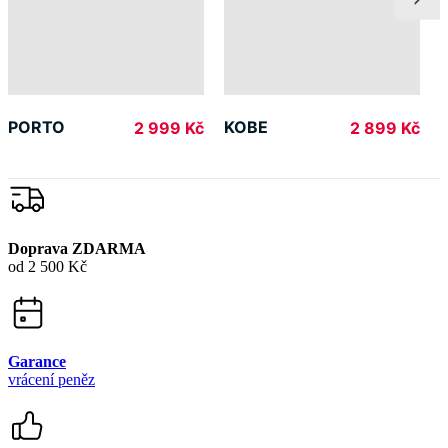
PORTO
KOBE
2 999 Kč
2 899 Kč
Doprava ZDARMA
od 2 500 Kč
Garance
vrácení peněz
99% spokojenost
na Heurece