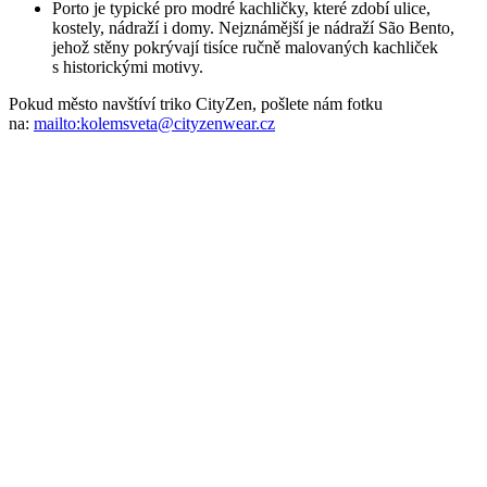
na:
mailto:kolemsveta@cityzenwear.cz