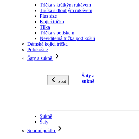
Trička s krátkým rukávem
Trička s dlouhým rukávem
Plus size
Kojicí trička
Tílka
Trička s potiskem
Neviditelná trička pod košili
Dámská kojicí trička
Polokošile
Šaty a sukně
Šaty a
sukně
zpět
Sukně
Šaty
Spodní prádlo