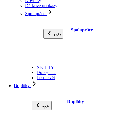
Novinky
Dárkové poukazy
Spolupráce
Spolupráce
zpět
XICHTY
Dobrý táta
Lesní svět
Doplňky
Doplňky
zpět