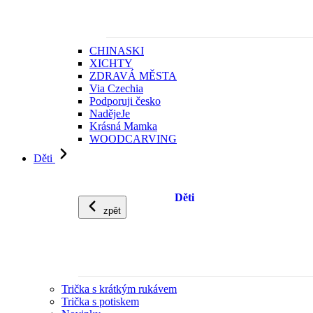
CHINASKI
XICHTY
ZDRAVÁ MĚSTA
Via Czechia
Podporuji česko
NadějeJe
Krásná Mamka
WOODCARVING
Děti
Děti
zpět
Trička s krátkým rukávem
Trička s potiskem