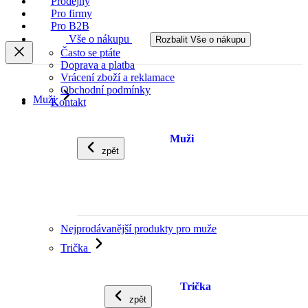
Prodejny
Pro firmy
Pro B2B
Vše o nákupu
Rozbalit Vše o nákupu
Často se ptáte
Doprava a platba
Vrácení zboží a reklamace
Obchodní podmínky
Muži
Kontakt
Muži
zpět
Nejprodávanější produkty pro muže
Trička
Trička
zpět