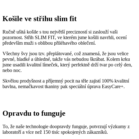
pozornost. Střih SLIM FIT, ve kterém jsme košili navrhli, ocení
především muži s oblibou přiléhavého oblečení.
Všechny švy jsou tzv. přeplátované, což znamená, že jsou velice
pevné, hladké a úhledné, takže vás nebudou škrábat. Kolem krku
jsme usadili kvalitní límeček, který perfektně drží tvar po celý den,
nebo noc.
Skvělou prodyšnost a příjemný pocit na těle zajistí 100% kvalitní
bavlna, nemačkavost tkaniny pak speciální úprava EasyCare+.
Opravdu to funguje
To, že naše technologie doopravdy funguje, potvrzují výzkumy z
laboratoří a více než 150 tisíc spokojených zákazníků.
Mezi prvními naše oblečení zkoumala Technická univerzita v
Liberci, která svými
výsledky pozitivní tvrzení o technologii
podtrhla. Následně výzkumné
centrum
CEITEC analyzovalo
odpařování vlhkosti
a potvrdilo, že oblečení je
skvěle prodyšné
.
Také jsme si nechali změřit, zda oblečení CityZen chrání pokožku