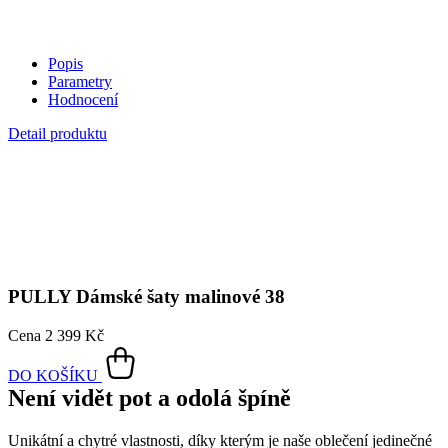
jemně setřete.
Vnitřní strana absorbuje vlhkost a rozvádí ji do větší plochy než
běžná textilie, aby látka nestudila a pot se rychleji odpařil.
Kombinace těchto vlastností zaručuje, že vám v oblečení bude
celý
den příjemně
, protože umí snížit zápach a
mokré skvrny od potu
nejsou zvenku vidět
.