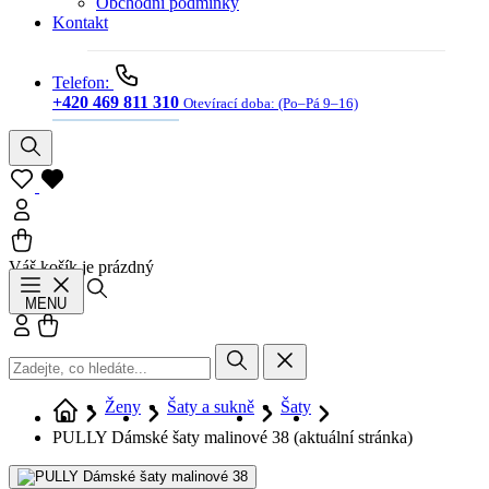
Obchodní podmínky
Kontakt
Telefon:
+420 469 811 310
Otevírací doba:
(Po–Pá 9–16)
Váš košík je prázdný
Hledat
MENU
Přihlásit se
Košík
Ženy
Šaty a sukně
Šaty
PULLY Dámské šaty malinové 38
(aktuální stránka)