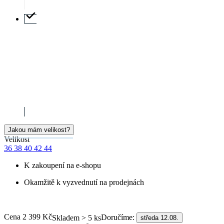
Doprava ZDARMA
od 2 500 Kč
Garance
vrácení peněz
99% spokojenost
na Heurece
15 500+
pozitivních recenzí