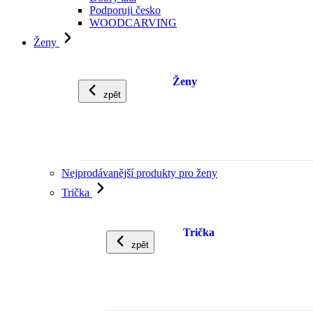
Podporuji česko
WOODCARVING
Ženy
Ženy
zpět
Nejprodávanější produkty pro ženy
Trička
Trička
zpět