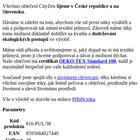
TAKÉ V PLUS SIZE
ADA
OLINDA
1 999 Kč
1 799 Kč
Doprava ZDARMA
od 2 500 Kč