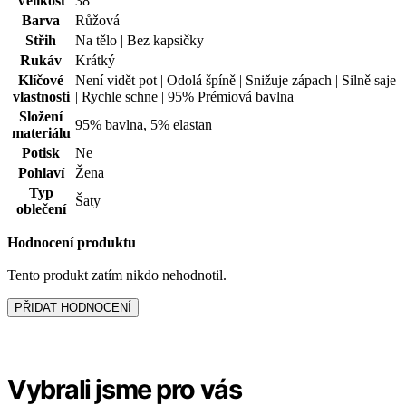
Garance
vrácení peněz
99% spokojenost
na Heurece
15 500+
pozitivních recenzí
Zákaznická podpora
+420 469 811 310
(Po–Pá 9–16)
dotazy@cityzenwear.cz