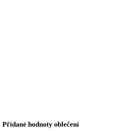
Klíčové
Není vidět pot | Odolá špíně | Snižuje zápach | Silně saje
vlastnosti
| Rychle schne | 95% Prémiová bavlna
Složení
95% bavlna, 5% elastan
materiálu
Potisk
Ne
Pohlaví
Žena
Typ
Šaty
oblečení
Hodnocení produktu
Tento produkt zatím nikdo nehodnotil.
PŘIDAT HODNOCENÍ
Vybrali jsme pro vás