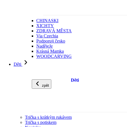
CHINASKI
XICHTY
ZDRAVÁ MĚSTA
Via Czechia
Podporuji česko
NadějeJe
Krásná Mamka
WOODCARVING
Děti
Děti
zpět
Trička s krátkým rukávem
Trička s potiskem