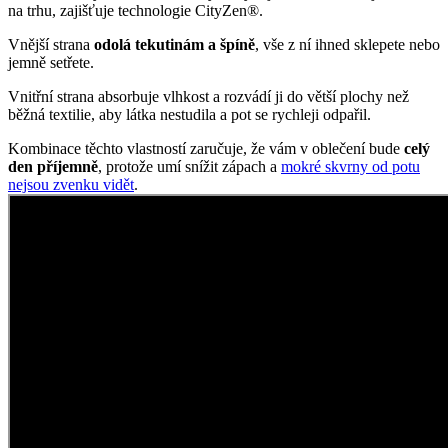
Mix polokošile a šatů
Oblíbená polokošile našich zákaznic si zasloužila vylepšení, proto
jsme se rozhodli z ní ušít šaty PULLY.
Střih je přiléhavý na tělo s krátkým rukávem a límečkem, který
pevně drží tvar. Od krku do oblasti prsou míří všitá léga se čtyřmi
knoflíčky a dolní okraj šatů jsme vytvarovali do obloučku.
Šaty z piké (textilie s reliéfovou strukturou povrchu) tvoří z 95 %
bavlna a z 5 % elastan, čímž zaručují maximální pohodlí po celý
den.
Opravdu to funguje