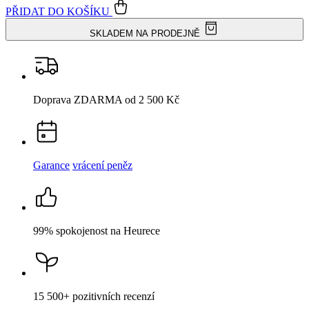
Popis
Parametry
Hodnocení
Detail produktu
PULLY
Dámské šaty malinové 38
Cena
2 399 Kč
DO KOŠÍKU
Není vidět pot a odolá špíně
Unikátní a chytré vlastnosti, díky kterým je naše oblečení jedinečné
na trhu, zajišťuje technologie CityZen®.
Vnější strana
odolá tekutinám a špíně
, vše z ní ihned sklepete nebo