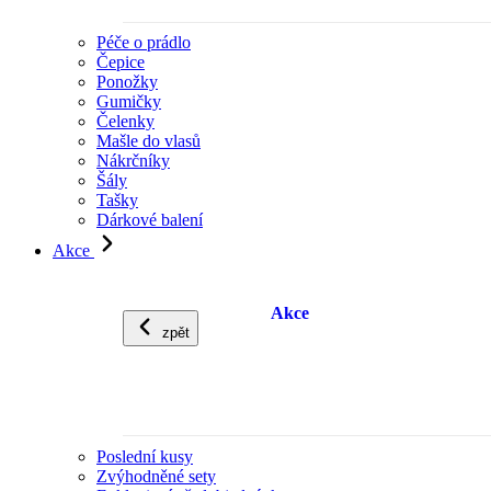
Péče o prádlo
Čepice
Ponožky
Gumičky
Čelenky
Mašle do vlasů
Nákrčníky
Šály
Tašky
Dárkové balení
Akce
Akce
zpět
Poslední kusy
Zvýhodněné sety