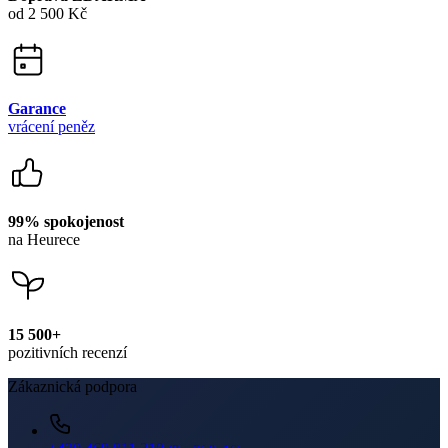
Prodejny
O nákupu
O nás
Doprava
Platba