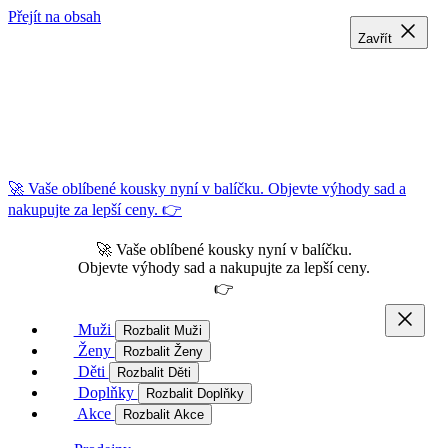
Přejít na obsah
Zavřít
Zavřít
Zavřít
🚀 Vaše oblíbené kousky nyní v balíčku. Objevte výhody sad a
nakupujte za lepší ceny. 👉
🚀 Vaše oblíbené kousky nyní v balíčku.
Objevte výhody sad a nakupujte za lepší ceny.
👉
Muži
Rozbalit Muži
Ženy
Rozbalit Ženy
Děti
Rozbalit Děti
Doplňky
Rozbalit Doplňky
Akce
Rozbalit Akce