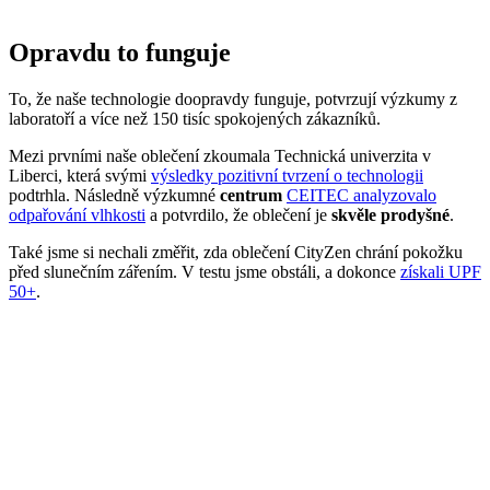
nás a podporovali tak místní textilní průmysl. Zároveň máme díky
tomu možnost důkladně dohlížet na kvalitu a
dodržování
ekologických postupů
ve výrobě.
Máme rádi přírodu a uvědomujeme si, jaký dopad na ni má textilní
průmysl, proto ji chceme podporovat a dávat ji možnost dýchat.
Naše oblečení má
certifikát
OEKO-TEX Standard 100
, tudíž je
maximálně bezpečné pro vaše každodenní nošení.
Současně jsme spojili síly s
projektem clevercare
, díky kterému si
všichni osvojíme triky, jak šetrně pečovat o oblečení, prodloužit jeho
životnost a ulevit životnímu prostředí.
Vše o výrobě se dozvíte na stránce
Příběh trika
.
Parametry
Kód
816-PUL/38
produktu
EAN
8595684027440
Velikost
38
Barva
Růžová
Střih
Na tělo | Bez kapsičky
Rukáv
Krátký