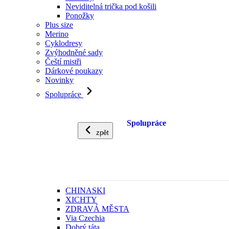
Neviditelná trička pod košili
Ponožky
Plus size
Merino
Cyklodresy
Zvýhodněné sady
Čeští mistři
Dárkové poukazy
Novinky
Spolupráce
Spolupráce
zpět
CHINASKI
XICHTY
ZDRAVÁ MĚSTA
Via Czechia
Dobrý táta