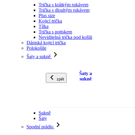
Trička s krátkým rukávem
Trička s dlouhým rukávem
Plus size
Kojicí trička
Tílka
Trička s potiskem
Neviditelná trička pod košili
Dámská kojicí trička
Polokošile
Šaty a sukně
Šaty a
sukně
zpět
Sukně
Šaty
Spodní prádlo