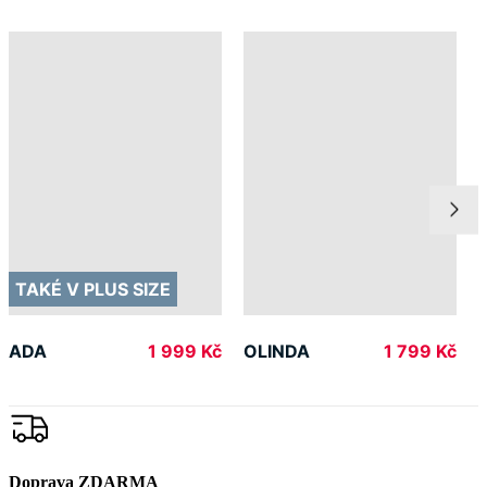
Newsletter
Získejte slevy jen pro přihlášené, buďte informováni o akcích.
Váš e-mail
PŘIHLÁSIT SE K ODBĚRU
Odesláním souhlasíte se
zpracováním osobních údajů
.