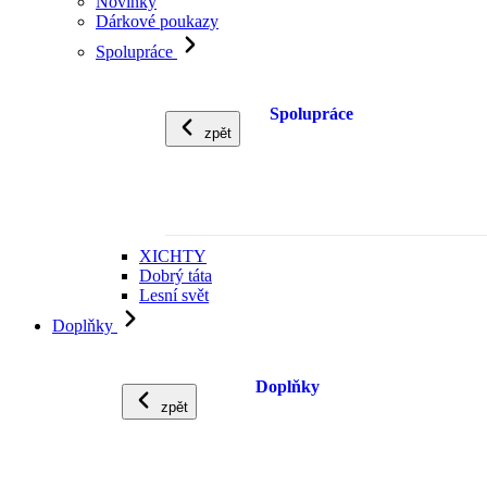
Novinky
Dárkové poukazy
Spolupráce
Spolupráce
zpět
XICHTY
Dobrý táta
Lesní svět
Doplňky
Doplňky
zpět