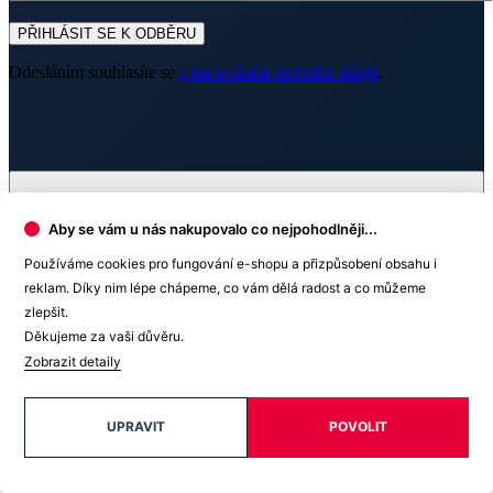
Prodejna Hradec Králové
OC Futurum Hradec Králové
Brněnská 1825/23A
500 09 Hradec Králové
+420 604 172 657
Skladem 2 kusy
Aby se vám u nás nakupovalo co nejpohodlněji...
Prodejna Chrudim
Používáme cookies pro fungování e-shopu a přizpůsobení obsahu i
Palackého třída 805
reklam. Díky nim lépe chápeme, co vám dělá radost a co můžeme
537 01 Chrudim
zlepšit.
+420 737 922 832
Děkujeme za vaši důvěru.
Skladem 1 kus
Zobrazit detaily
Prodejna Olomouc
UPRAVIT
POVOLIT
OC Galerie Šantovka
Polská 1201/1
77900 Olomouc