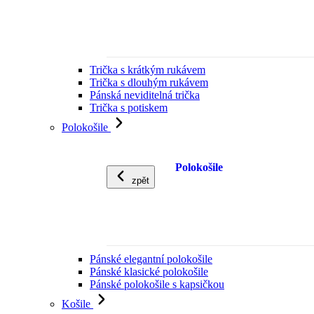
Trička s krátkým rukávem
Trička s dlouhým rukávem
Pánská neviditelná trička
Trička s potiskem
Polokošile
Polokošile
zpět
Pánské elegantní polokošile
Pánské klasické polokošile
Pánské polokošile s kapsičkou
Košile