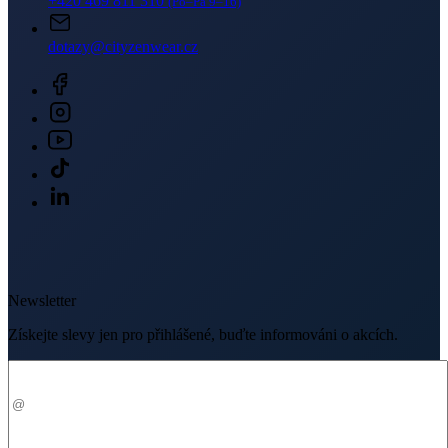
V médiích
Ocenění
© 2026 CityZen
| vytvořil
emorfiq
Zavřít
Skladem na prodejně
PULLY Dámské šaty malinové 38
Velikost: 38
2 399 Kč
Vyhledat prodejnu