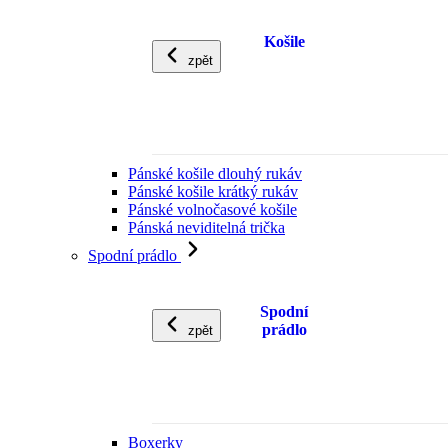
Košile
zpět
Pánské košile dlouhý rukáv
Pánské košile krátký rukáv
Pánské volnočasové košile
Pánská neviditelná trička
Spodní prádlo
Spodní
prádlo
zpět
Boxerky