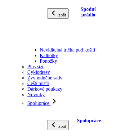
Spodní
prádlo
zpět
Neviditelná trička pod košili
Kalhotky
Ponožky
Plus size
Cyklodresy
Zvýhodněné sady
Čeští mistři
Dárkové poukazy
Novinky
Spolupráce
Spolupráce
zpět