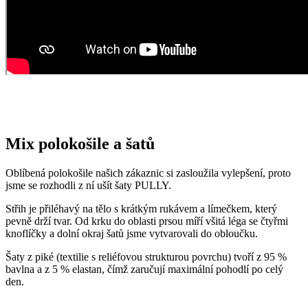
To, že naše technologie doopravdy funguje, potvrzují výzkumy z
laboratoří a více než 150 tisíc spokojených zákazníků.
Mezi prvními naše oblečení zkoumala Technická univerzita v
Liberci, která svými
výsledky pozitivní tvrzení o technologii
podtrhla. Následně výzkumné
centrum
CEITEC analyzovalo
odpařování vlhkosti
a potvrdilo, že oblečení je
skvěle prodyšné
.
Také jsme si nechali změřit, zda oblečení CityZen chrání pokožku
před slunečním zářením. V testu jsme obstáli, a dokonce
získali UPF
50+
.
Přidané hodnoty oblečení
Všechno oblečení CityZen
šijeme v České republice a na
Slovensku
.
Dáváme si záležet na tom, abychom vše od první nitky vyráběli u