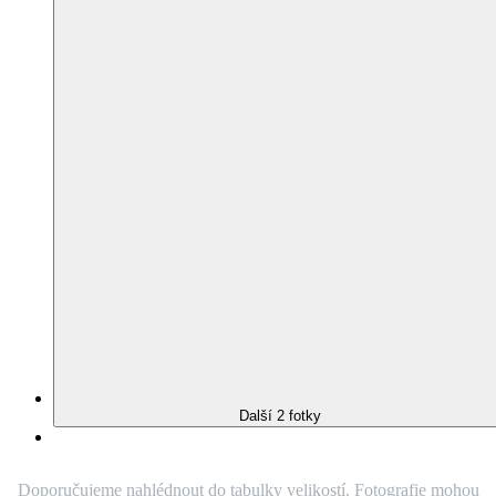
Přidat do mého seznamu
Odebrat z
mého seznamu
PULLY
Dámské šaty
malinové 38
Není vidět pot
Odolá špíně
Snižuje zápach
Silně saje
Rychle schne
95% Prémiová bavlna
Jednoduché šaty s límečkem v krásné malinové zvýrazní vaši
siluetu, ale neomezí v pohybu. Vezměte je do práce, na schůzku
nebo sportovní odpoledne na odpališti. Budete v nich svěží,
upravená a sportovně-elegantní po celý den.
O produktu
Chcete jinou variantu?