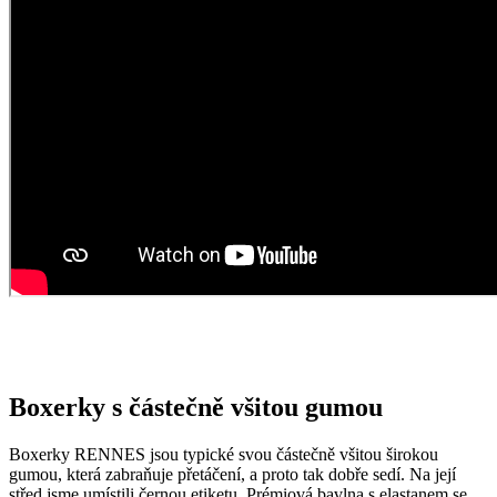
Boxerky s částečně všitou gumou
Boxerky RENNES jsou typické svou částečně všitou širokou
gumou, která zabraňuje přetáčení, a proto tak dobře sedí. Na její
střed jsme umístili černou etiketu. Prémiová bavlna s elastanem se