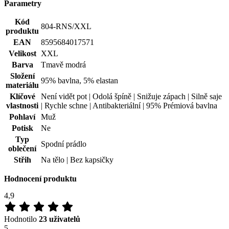
Parametry
Kód
804-RNS/XXL
produktu
EAN
8595684017571
Velikost
XXL
Barva
Tmavě modrá
Složení
95% bavlna, 5% elastan
materiálu
Klíčové
Není vidět pot | Odolá špíně | Snižuje zápach | Silně saje
vlastnosti
| Rychle schne | Antibakteriální | 95% Prémiová bavlna
Pohlaví
Muž
Potisk
Ne
Typ
Spodní prádlo
oblečení
Střih
Na tělo | Bez kapsičky
Hodnocení produktu
4,9
Hodnotilo
23 uživatelů
5