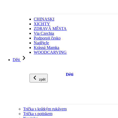
CHINASKI
XICHTY
ZDRAVÁ MĚSTA
Via Czechia
Podporuji česko
NadějeJe
Krásná Mamka
WOODCARVING
Děti
Děti
zpět
Trička s krátkým rukávem
Trička s potiskem