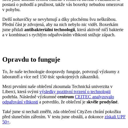
postará o pohodlí a pružnost, takže vás boxerky nebudou omezovat
v pohybu.
Delší nohavičky se nevyhrnují a díky plochému švu neškrábou.
Přední část je zdvojená, aby na nich nebylo nic vidět. Boxerkám
jsme přidali
antibakteriální technologii
, která aktivně ničí bakterie
a v kombinaci s rychlým odpařováním vlhkosti snižuje zápach.
Opravdu to funguje
To, že naše technologie doopravdy funguje, potvrzují výzkumy z
laboratoří a více než 150 tisíc spokojených zákazníků.
Mezi prvními naše oblečení zkoumala Technická univerzita v
Liberci, která svými
výsledky pozitivní tvrzení o technologii
podtrhla. Následně výzkumné
centrum
CEITEC analyzovalo
odpařování vlhkosti
a potvrdilo, že oblečení je
skvěle prodyšné
.
Také jsme si nechali změřit, zda oblečení CityZen chrání pokožku
před slunečním zářením. V testu jsme obstáli, a dokonce
získali UPF
50+
.