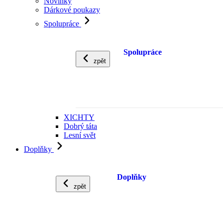
Novinky
Dárkové poukazy
Spolupráce
Spolupráce
zpět
XICHTY
Dobrý táta
Lesní svět
Doplňky
Doplňky
zpět