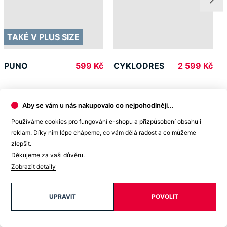
TAKÉ V PLUS SIZE
PUNO
CYKLODRES
599 Kč
2 599 Kč
Aby se vám u nás nakupovalo co nejpohodlněji...
Používáme cookies pro fungování e-shopu a přizpůsobení obsahu i
Doprava ZDARMA
reklam. Díky nim lépe chápeme, co vám dělá radost a co můžeme
od 2 500 Kč
zlepšit.
Děkujeme za vaši důvěru.
Zobrazit detaily
Garance
vrácení peněz
UPRAVIT
POVOLIT