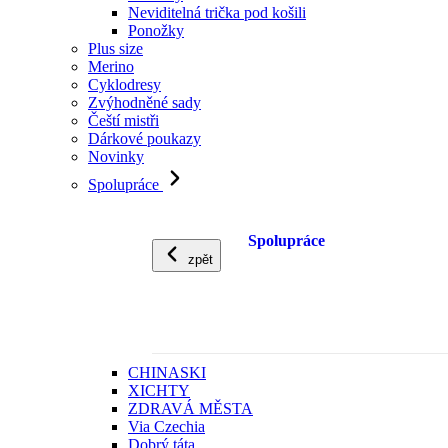
Neviditelná trička pod košili
Ponožky
Plus size
Merino
Cyklodresy
Zvýhodněné sady
Čeští mistři
Dárkové poukazy
Novinky
Spolupráce
Spolupráce
zpět
CHINASKI
XICHTY
ZDRAVÁ MĚSTA
Via Czechia
Dobrý táta