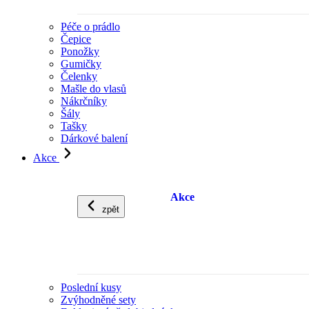
Péče o prádlo
Čepice
Ponožky
Gumičky
Čelenky
Mašle do vlasů
Nákrčníky
Šály
Tašky
Dárkové balení
Akce
Akce
zpět
Poslední kusy
Zvýhodněné sety