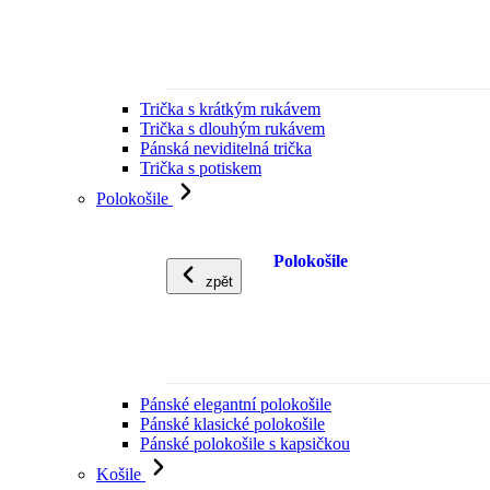
Trička s krátkým rukávem
Trička s dlouhým rukávem
Pánská neviditelná trička
Trička s potiskem
Polokošile
Polokošile
zpět
Pánské elegantní polokošile
Pánské klasické polokošile
Pánské polokošile s kapsičkou
Košile