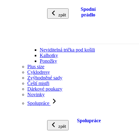
Spodní
prádlo
zpět
Neviditelná trička pod košili
Kalhotky
Ponožky
Plus size
Cyklodresy
Zvýhodněné sady
Čeští mistři
Dárkové poukazy
Novinky
Spolupráce
Spolupráce
zpět