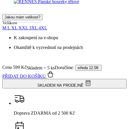
Jakou mám velikost?
Velikost
M
L
XL
XXL
3XL
4XL
K zakoupení na e-shopu
Okamžitě k vyzvednutí na prodejnách
Cena
599 Kč
Doručíme:
Skladem > 5 ks
středa 12.08.
PŘIDAT DO KOŠÍKU
SKLADEM NA PRODEJNĚ
Doprava ZDARMA
od 2 500 Kč