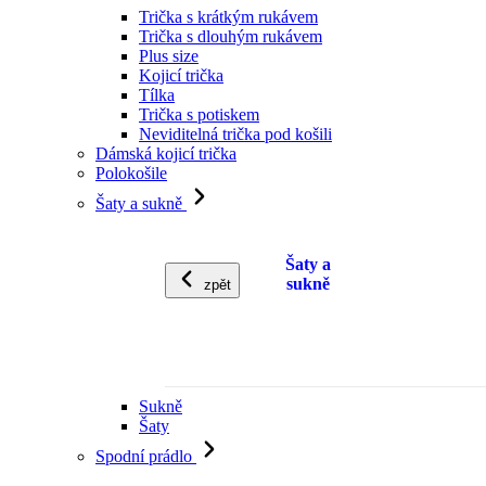
Trička s krátkým rukávem
Trička s dlouhým rukávem
Plus size
Kojicí trička
Tílka
Trička s potiskem
Neviditelná trička pod košili
Dámská kojicí trička
Polokošile
Šaty a sukně
Šaty a
sukně
zpět
Sukně
Šaty
Spodní prádlo