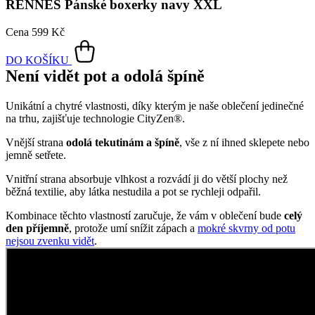
RENNES
Pánské boxerky navy XXL
Cena
599 Kč
DO KOŠÍKU
Není vidět pot a odolá špíně
Unikátní a chytré vlastnosti, díky kterým je naše oblečení jedinečné
na trhu, zajišťuje technologie CityZen®.
Vnější strana
odolá tekutinám a špíně
, vše z ní ihned sklepete nebo
jemně setřete.
Vnitřní strana absorbuje vlhkost a rozvádí ji do větší plochy než
běžná textilie, aby látka nestudila a pot se rychleji odpařil.
Kombinace těchto vlastností zaručuje, že vám v oblečení bude
celý
den příjemně
, protože umí snížit zápach a
mokré skvrny od potu
nejsou zvenku vidět
.