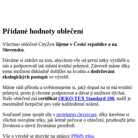
Přidané hodnoty oblečení
Všechno oblečení CityZen
šijeme v České republice a na
Slovensku
.
Dáváme si záležet na tom, abychom vše od první nitky vyráběli u
nás a podporovali tak místní textilní průmysl. Zároveň máme díky
tomu možnost důkladně dohlížet na kvalitu a
dodržování
ekologických postupů
ve výrobě.
Máme rádi přírodu a uvědomujeme si, jaký dopad na ni má textilní
průmysl, proto ji chceme podporovat a dávat ji možnost dýchat.
Naše oblečení má
certifikát
OEKO-TEX Standard 100
, tudíž je
maximálně bezpečné pro vaše každodenní nošení.
Současně jsme spojili síly s
projektem clevercare
, díky kterému si
všichni osvojíme triky, jak šetrně pečovat o oblečení, prodloužit jeho
životnost a ulevit životnímu prostředí.
Vše o výrobě se dozvíte na stránce
Příběh trika
.