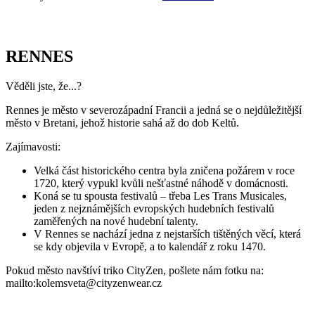
RENNES
Věděli jste, že...?
Rennes je město v severozápadní Francii a jedná se o nejdůležitější
město v Bretani, jehož historie sahá až do dob Keltů.
Zajímavosti:
Velká část historického centra byla zničena požárem v roce
1720, který vypukl kvůli nešťastné náhodě v domácnosti.
Koná se tu spousta festivalů – třeba Les Trans Musicales,
jeden z nejznámějších evropských hudebních festivalů
zaměřených na nové hudební talenty.
V Rennes se nachází jedna z nejstarších tištěných věcí, která
se kdy objevila v Evropě, a to kalendář z roku 1470.
Pokud město navštíví triko CityZen, pošlete nám fotku na:
mailto:kolemsveta@cityzenwear.cz