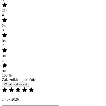
21×
4
2×
3
0×
2
0×
1
0×
100
%
Zákazníků doporučuje
Přidat hodnocení
14.07.2026