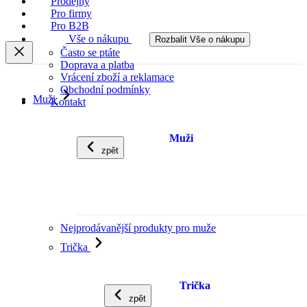
Prodejny
Pro firmy
Pro B2B
Vše o nákupu
Rozbalit Vše o nákupu
Často se ptáte
Doprava a platba
Vrácení zboží a reklamace
Obchodní podmínky
Muži
Kontakt
Muži
zpět
Nejprodávanější produkty pro muže
Trička
Trička
zpět