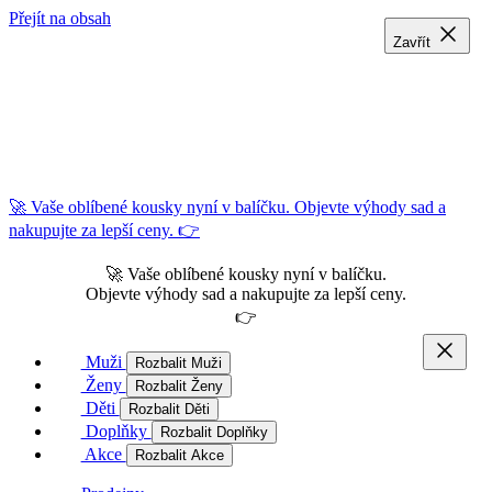
Přejít na obsah
Zavřít
Zavřít
Zavřít
🚀 Vaše oblíbené kousky nyní v balíčku. Objevte výhody sad a
nakupujte za lepší ceny. 👉
🚀 Vaše oblíbené kousky nyní v balíčku.
Objevte výhody sad a nakupujte za lepší ceny.
👉
Muži
Rozbalit Muži
Ženy
Rozbalit Ženy
Děti
Rozbalit Děti
Doplňky
Rozbalit Doplňky
Akce
Rozbalit Akce