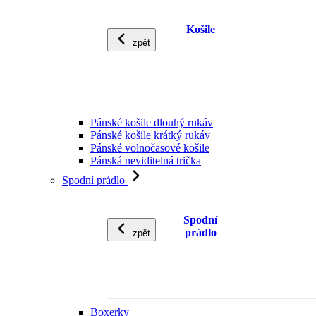
Košile
zpět
Pánské košile dlouhý rukáv
Pánské košile krátký rukáv
Pánské volnočasové košile
Pánská neviditelná trička
Spodní prádlo
Spodní
prádlo
zpět
Boxerky