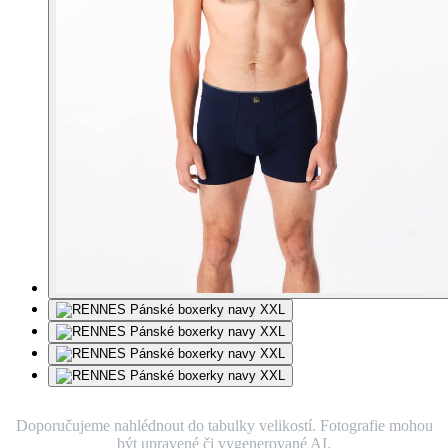
Doporučujeme nahlédnout do tabulky velikostí. Fotografie mohou
být upravené či vygenerované AI.