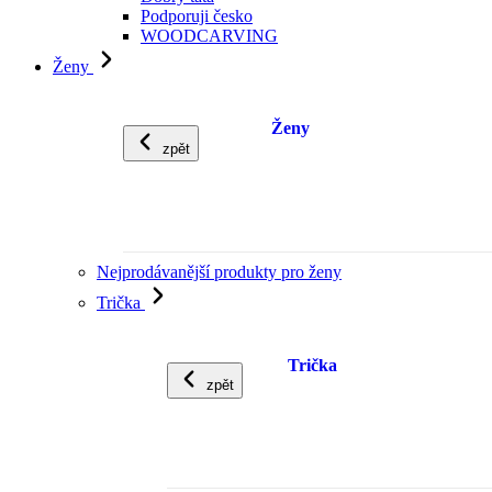
Podporuji česko
WOODCARVING
Ženy
Ženy
zpět
Nejprodávanější produkty pro ženy
Trička
Trička
zpět