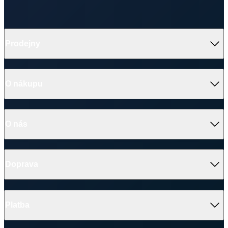
O nákupu
O nás
Doprava
Platba
V médiích
Ocenění