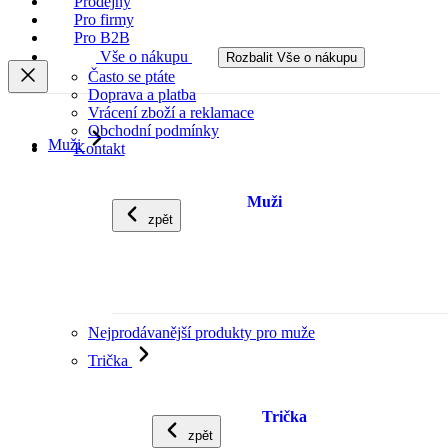
Prodejny
Pro firmy
Pro B2B
Vše o nákupu
Rozbalit Vše o nákupu
Často se ptáte
Doprava a platba
Vrácení zboží a reklamace
Obchodní podmínky
Muži
Kontakt
Muži
zpět
Nejprodávanější produkty pro muže
Trička
Trička
zpět