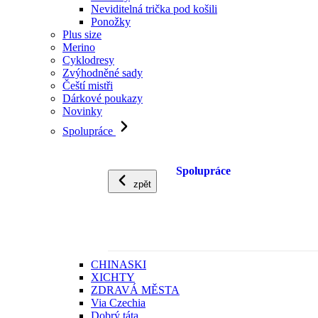
Neviditelná trička pod košili
Ponožky
Plus size
Merino
Cyklodresy
Zvýhodněné sady
Čeští mistři
Dárkové poukazy
Novinky
Spolupráce
Spolupráce
zpět
CHINASKI
XICHTY
ZDRAVÁ MĚSTA
Via Czechia
Dobrý táta