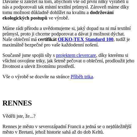
Současně jsme spojili síly s
projektem clevercare
, díky kterému si
všichni osvojíme triky, jak šetrně pečovat o oblečení, prodloužit jeho
životnost a ulevit životnímu prostředí.
Vše o výrobě se dozvíte na stránce
Příběh trika
.
RENNES
Věděli jste, že...?
Rennes je město v severozápadní Francii a jedná se o nejdůležitější
město v Bretani, jehož historie sahá až do dob Keltů.
Zajímavosti:
Velká část historického centra byla zničena požárem v roce
1720, který vypukl kvůli nešťastné náhodě v domácnosti.
Koná se tu spousta festivalů – třeba Les Trans Musicales,
jeden z nejznámějších evropských hudebních festivalů
zaměřených na nové hudební talenty.
V Rennes se nachází jedna z nejstarších tištěných věcí, která