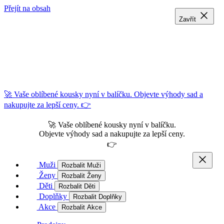
Přejít na obsah
Zavřít
Zavřít
Zavřít
🚀 Vaše oblíbené kousky nyní v balíčku. Objevte výhody sad a
nakupujte za lepší ceny. 👉
🚀 Vaše oblíbené kousky nyní v balíčku.
Objevte výhody sad a nakupujte za lepší ceny.
👉
Muži
Rozbalit Muži
Ženy
Rozbalit Ženy
Děti
Rozbalit Děti
Doplňky
Rozbalit Doplňky
Akce
Rozbalit Akce