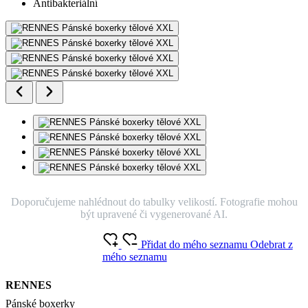
Antibakteriální
Doporučujeme nahlédnout do tabulky velikostí. Fotografie mohou
být upravené či vygenerované AI.
Přidat do mého seznamu
Odebrat z
mého seznamu
RENNES
Pánské boxerky