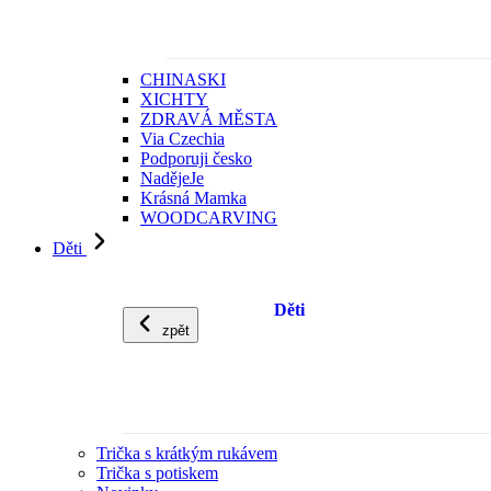
CHINASKI
XICHTY
ZDRAVÁ MĚSTA
Via Czechia
Podporuji česko
NadějeJe
Krásná Mamka
WOODCARVING
Děti
Děti
zpět
Trička s krátkým rukávem
Trička s potiskem