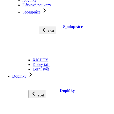
Novinky
Dárkové poukazy
Spolupráce
Spolupráce
zpět
XICHTY
Dobrý táta
Lesní svět
Doplňky
Doplňky
zpět