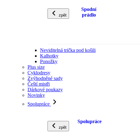
Spodní
prádlo
zpět
Neviditelná trička pod košili
Kalhotky
Ponožky
Plus size
Cyklodresy
Zvýhodněné sady
Čeští mistři
Dárkové poukazy
Novinky
Spolupráce
Spolupráce
zpět