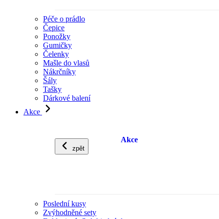
Péče o prádlo
Čepice
Ponožky
Gumičky
Čelenky
Mašle do vlasů
Nákrčníky
Šály
Tašky
Dárkové balení
Akce
Akce
zpět
Poslední kusy
Zvýhodněné sety