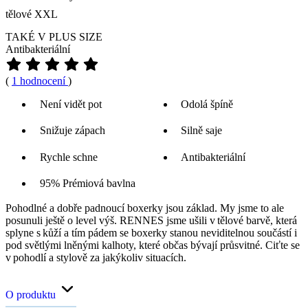
tělové XXL
TAKÉ V PLUS SIZE
Antibakteriální
(
1 hodnocení
)
Není vidět pot
Odolá špíně
Snižuje zápach
Silně saje
Rychle schne
Antibakteriální
95% Prémiová bavlna
Pohodlné a dobře padnoucí boxerky jsou základ. My jsme to ale
posunuli ještě o level výš. RENNES jsme ušili v tělové barvě, která
splyne s kůží a tím pádem se boxerky stanou neviditelnou součástí i
pod světlými lněnými kalhoty, které občas bývají průsvitné. Ciťte se
v pohodlí a stylově za jakýkoliv situacích.
O produktu