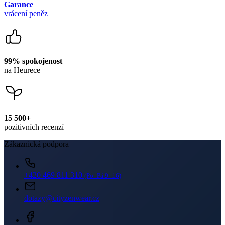
15 500+
pozitivních recenzí
Zákaznická podpora
+420 469 811 310
(Po–Pá 9–16)
dotazy@cityzenwear.cz