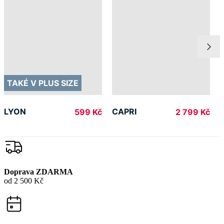
TAKÉ V PLUS SIZE
LYON
CAPRI
599 Kč
2 799 Kč
Doprava ZDARMA
od 2 500 Kč
Garance
vrácení peněz
99% spokojenost
na Heurece