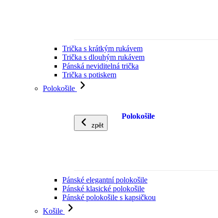
Trička s krátkým rukávem
Trička s dlouhým rukávem
Pánská neviditelná trička
Trička s potiskem
Polokošile
Polokošile
zpět
Pánské elegantní polokošile
Pánské klasické polokošile
Pánské polokošile s kapsičkou
Košile