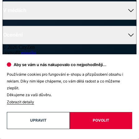
© 2026 CityZen
| vytvořil
emorfiq
Zavřít
Skladem na prodejně
RENNES Pánské boxerky tělové XXL
Velikost: XXL
599 Kč
Aby se vám u nás nakupovalo co nejpohodlněji...
Vyhledat prodejnu
Používáme cookies pro fungování e-shopu a přizpůsobení obsahu i
reklam. Díky nim lépe chápeme, co vám dělá radost a co můžeme
zlepšit.
Děkujeme za vaši důvěru.
Zobrazit detaily
Prodejna Brno
OC Olympia Brno
U Dálnice 777
UPRAVIT
POVOLIT
664 42 Modřice
+420 739 680 730