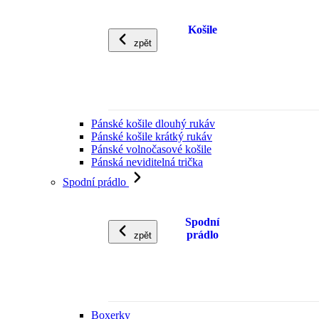
Košile
zpět
Pánské košile dlouhý rukáv
Pánské košile krátký rukáv
Pánské volnočasové košile
Pánská neviditelná trička
Spodní prádlo
Spodní
prádlo
zpět
Boxerky