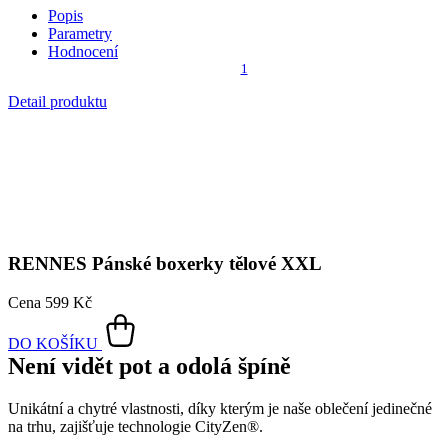
RENNES
Pánské boxerky tělové XXL
Cena
599 Kč
DO KOŠÍKU
Není vidět pot a odolá špíně
Unikátní a chytré vlastnosti, díky kterým je naše oblečení jedinečné
na trhu, zajišťuje technologie CityZen®.
Vnější strana
odolá tekutinám a špíně
, vše z ní ihned sklepete nebo
jemně setřete.
Vnitřní strana absorbuje vlhkost a rozvádí ji do větší plochy než
běžná textilie, aby látka nestudila a pot se rychleji odpařil.
Kombinace těchto vlastností zaručuje, že vám v oblečení bude
celý
den příjemně
, protože umí snížit zápach a
mokré skvrny od potu