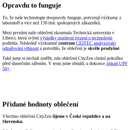
odpařování vlhkosti
a potvrdilo, že oblečení je
skvěle prodyšné
.
Také jsme si nechali změřit, zda oblečení CityZen chrání pokožku
před slunečním zářením. V testu jsme obstáli, a dokonce
získali UPF
50+
.
Přidané hodnoty oblečení
Všechno oblečení CityZen
šijeme v České republice a na
Slovensku
.
Dáváme si záležet na tom, abychom vše od první nitky vyráběli u
nás a podporovali tak místní textilní průmysl. Zároveň máme díky
tomu možnost důkladně dohlížet na kvalitu a
dodržování
ekologických postupů
ve výrobě.
Máme rádi přírodu a uvědomujeme si, jaký dopad na ni má textilní
průmysl, proto ji chceme podporovat a dávat ji možnost dýchat.
Naše oblečení má
certifikát
OEKO-TEX Standard 100
, tudíž je
maximálně bezpečné pro vaše každodenní nošení.