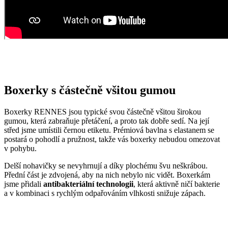
Boxerky s částečně všitou gumou
Boxerky RENNES jsou typické svou částečně všitou širokou
gumou, která zabraňuje přetáčení, a proto tak dobře sedí. Na její
střed jsme umístili černou etiketu. Prémiová bavlna s elastanem se
postará o pohodlí a pružnost, takže vás boxerky nebudou omezovat
v pohybu.
Delší nohavičky se nevyhrnují a díky plochému švu neškrábou.
Přední část je zdvojená, aby na nich nebylo nic vidět. Boxerkám
jsme přidali
antibakteriální technologii
, která aktivně ničí bakterie
a v kombinaci s rychlým odpařováním vlhkosti snižuje zápach.
Opravdu to funguje
To, že naše technologie doopravdy funguje, potvrzují výzkumy z
laboratoří a více než 150 tisíc spokojených zákazníků.
Mezi prvními naše oblečení zkoumala Technická univerzita v
Liberci, která svými
výsledky pozitivní tvrzení o technologii
podtrhla. Následně výzkumné
centrum
CEITEC analyzovalo