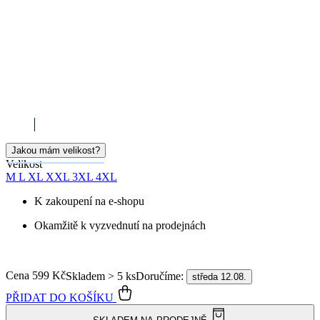
Jakou mám velikost?
Velikost
M
L
XL
XXL
3XL
4XL
K zakoupení na e-shopu
Okamžitě k vyzvednutí na prodejnách
Cena
599 Kč
Doručíme:
Skladem > 5 ks
středa 12.08.
PŘIDAT DO KOŠÍKU
SKLADEM NA PRODEJNĚ
Doprava ZDARMA
od 2 500 Kč