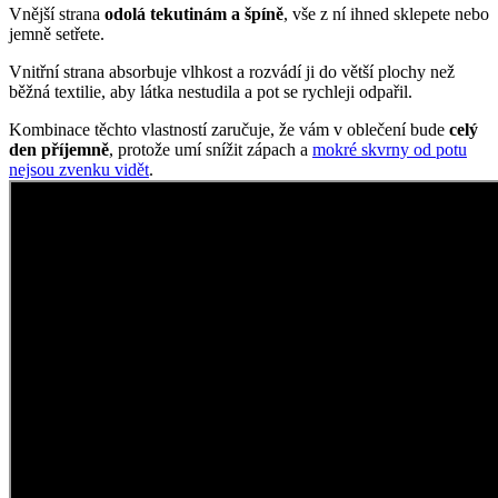
nejsou zvenku vidět
.