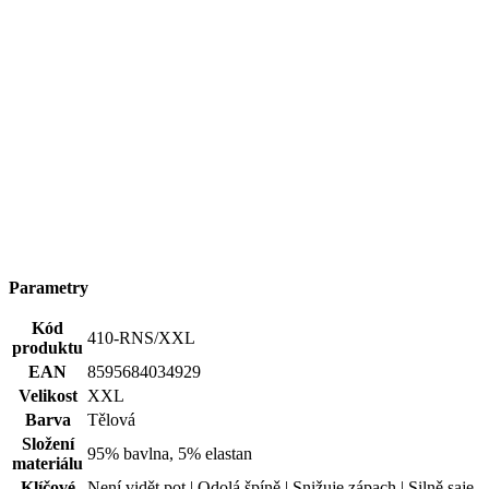
Parametry
Kód
410-RNS/XXL
produktu
EAN
8595684034929
Velikost
XXL
Barva
Tělová
Složení
95% bavlna, 5% elastan
materiálu
Klíčové
Není vidět pot | Odolá špíně | Snižuje zápach | Silně saje
vlastnosti
| Rychle schne | Antibakteriální | 95% Prémiová bavlna
Status
Novinka
produktu
Pohlaví
Muž
Potisk
Ne
Typ
Spodní prádlo
oblečení