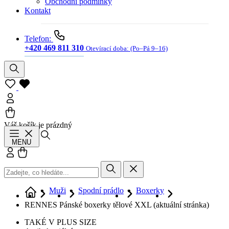
Obchodní podmínky
Kontakt
Telefon:
+420 469 811 310
Otevírací doba:
(Po–Pá 9–16)
Váš košík je prázdný
Hledat
MENU
Přihlásit se
Košík
Muži
Spodní prádlo
Boxerky
RENNES Pánské boxerky tělové XXL
(aktuální stránka)
TAKÉ V PLUS SIZE