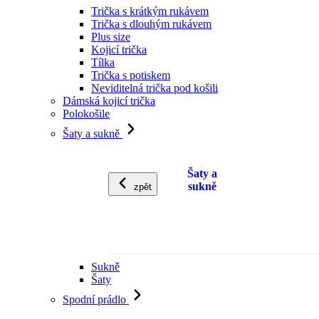
Trička s krátkým rukávem
Trička s dlouhým rukávem
Plus size
Kojicí trička
Tílka
Trička s potiskem
Neviditelná trička pod košili
Dámská kojicí trička
Polokošile
Šaty a sukně
Šaty a
sukně
zpět
Sukně
Šaty
Spodní prádlo