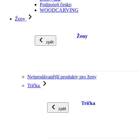
Podporuji česko
WOODCARVING
Ženy
Ženy
zpět
Nejprodávanější produkty pro ženy
Trička
Trička
zpět