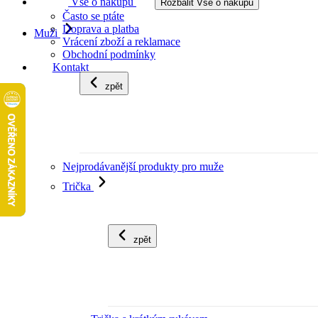
Vše o nákupu
Rozbalit Vše o nákupu
Často se ptáte
Doprava a platba
Muži
Vrácení zboží a reklamace
Obchodní podmínky
Kontakt
zpět
Nejprodávanější produkty pro muže
Trička
zpět