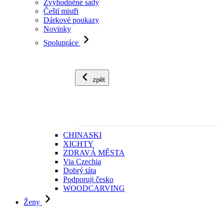
Zvýhodněné sady
Čeští mistři
Dárkové poukazy
Novinky
Spolupráce
zpět
CHINASKI
XICHTY
ZDRAVÁ MĚSTA
Via Czechia
Dobrý táta
Podporuji česko
WOODCARVING
Ženy