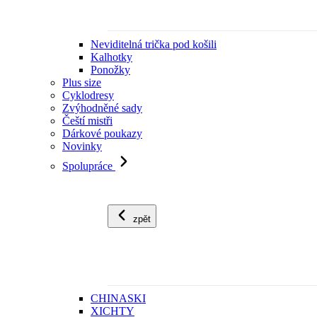
Neviditelná trička pod košili
Kalhotky
Ponožky
Plus size
Cyklodresy
Zvýhodněné sady
Čeští mistři
Dárkové poukazy
Novinky
Spolupráce
zpět
CHINASKI
XICHTY