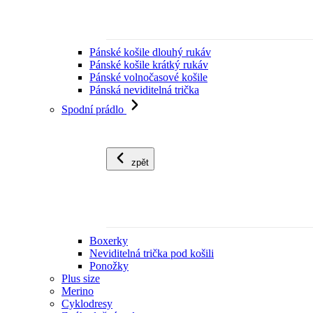
Pánské košile dlouhý rukáv
Pánské košile krátký rukáv
Pánské volnočasové košile
Pánská neviditelná trička
Spodní prádlo
zpět
Boxerky
Neviditelná trička pod košili
Ponožky
Plus size
Merino
Cyklodresy