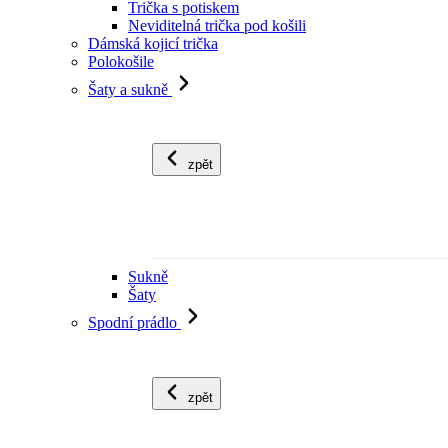
Trička s potiskem
Neviditelná trička pod košili
Dámská kojicí trička
Polokošile
Šaty a sukně
zpět
Sukně
Šaty
Spodní prádlo
zpět