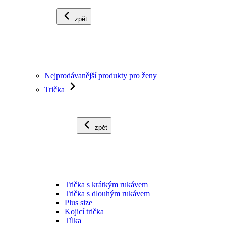
zpět
Nejprodávanější produkty pro ženy
Trička
zpět
Trička s krátkým rukávem
Trička s dlouhým rukávem
Plus size
Kojicí trička
Tílka