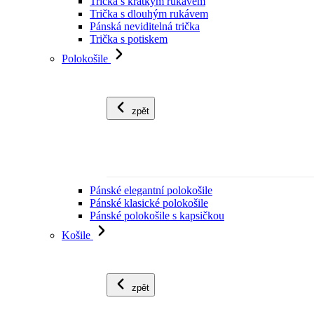
Trička s krátkým rukávem
Trička s dlouhým rukávem
Pánská neviditelná trička
Trička s potiskem
Polokošile
zpět
Pánské elegantní polokošile
Pánské klasické polokošile
Pánské polokošile s kapsičkou
Košile
zpět