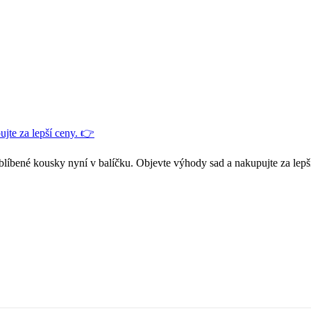
jte za lepší ceny. 👉
blíbené kousky nyní v balíčku. Objevte výhody sad a nakupujte za lepš