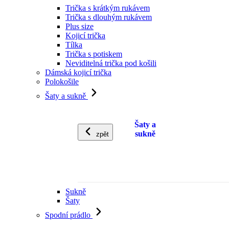
Trička s krátkým rukávem
Trička s dlouhým rukávem
Plus size
Kojicí trička
Tílka
Trička s potiskem
Neviditelná trička pod košili
Dámská kojicí trička
Polokošile
Šaty a sukně
Šaty a
sukně
zpět
Sukně
Šaty
Spodní prádlo