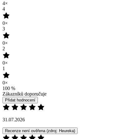
4×
4
0×
3
0×
2
0×
1
0×
100
%
Zákazníků doporučuje
Přidat hodnocení
31.07.2026
Recenze není ověřena
(zdroj: Heureka)