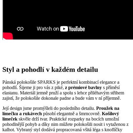
Styl a pohodlí v každém detailu
Pánská polokošile SPARKS je perfektní kombinací elegance a
pohodlí. Šijeme ji pro vás z piké,
z prémiové bavlny
s příměsí
elastanu. Materiál jemně pruží a spolu s lehce přiléhavým střihem
zajistí, že polokošile dokonale padne a bude vám v ní příjemně.
Její design jsme promýšleli do posledního detailu.
Proužek na
límečku a rukávech
působí elegantně a šmrncovně.
Košilový
límeček
skvěle drží tvar. Praktické rozparky na bocích umožní
pohodlnější pohyb a díky nim můžete polokošili nosit i vytaženou z
kalhot. Vybraný styl dodává propracovaná všitá léga s knoflíčky