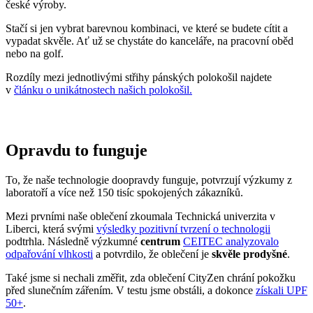
české výroby.
Stačí si jen vybrat barevnou kombinaci, ve které se budete cítit a
vypadat skvěle. Ať už se chystáte do kanceláře, na pracovní oběd
nebo na golf.
Rozdíly mezi jednotlivými střihy pánských polokošil najdete
v
článku o unikátnostech našich polokošil.
Opravdu to funguje
To, že naše technologie doopravdy funguje, potvrzují výzkumy z
laboratoří a více než 150 tisíc spokojených zákazníků.
Mezi prvními naše oblečení zkoumala Technická univerzita v
Liberci, která svými
výsledky pozitivní tvrzení o technologii
podtrhla. Následně výzkumné
centrum
CEITEC analyzovalo
odpařování vlhkosti
a potvrdilo, že oblečení je
skvěle prodyšné
.
Také jsme si nechali změřit, zda oblečení CityZen chrání pokožku
před slunečním zářením. V testu jsme obstáli, a dokonce
získali UPF
50+
.