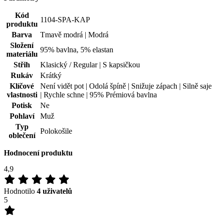
Kód
1104-SPA-KAP
produktu
Barva
Tmavě modrá | Modrá
Složení
95% bavlna, 5% elastan
materiálu
Střih
Klasický / Regular | S kapsičkou
Rukáv
Krátký
Klíčové
Není vidět pot | Odolá špíně | Snižuje zápach | Silně saje
vlastnosti
| Rychle schne | 95% Prémiová bavlna
Potisk
Ne
Pohlaví
Muž
Typ
Polokošile
oblečení
Hodnocení produktu
4,9
Hodnotilo
4 uživatelů
5