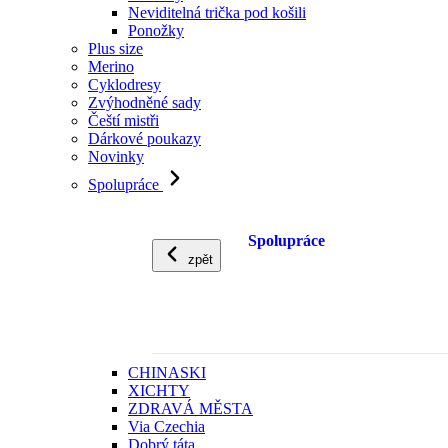
Neviditelná trička pod košili
Ponožky
Plus size
Merino
Cyklodresy
Zvýhodněné sady
Čeští mistři
Dárkové poukazy
Novinky
Spolupráce
Spolupráce
zpět
CHINASKI
XICHTY
ZDRAVÁ MĚSTA
Via Czechia
Dobrý táta