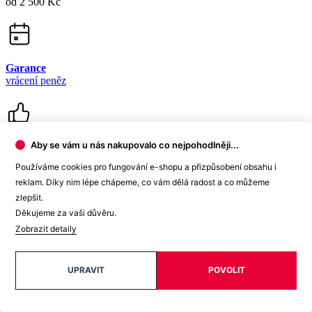
od 2 500 Kč
Garance
vrácení peněz
Aby se vám u nás nakupovalo co nejpohodlněji...
99% spokojenost
na Heurece
Používáme cookies pro fungování e-shopu a přizpůsobení obsahu i
reklam. Díky nim lépe chápeme, co vám dělá radost a co můžeme
zlepšit.
Děkujeme za vaši důvěru.
15 500+
Zobrazit detaily
pozitivních recenzí
Zákaznická podpora
UPRAVIT
POVOLIT
+420 469 811 310
(Po–Pá 9–16)