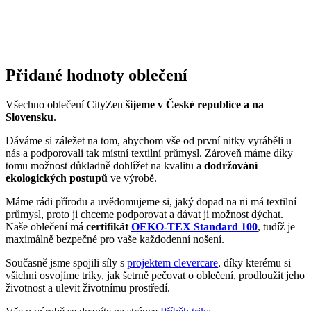
Přidané hodnoty oblečení
Všechno oblečení CityZen
šijeme v České republice a na
Slovensku
.
Dáváme si záležet na tom, abychom vše od první nitky vyráběli u
nás a podporovali tak místní textilní průmysl. Zároveň máme díky
tomu možnost důkladně dohlížet na kvalitu a
dodržování
ekologických postupů
ve výrobě.
Máme rádi přírodu a uvědomujeme si, jaký dopad na ni má textilní
průmysl, proto ji chceme podporovat a dávat ji možnost dýchat.
Naše oblečení má
certifikát
OEKO-TEX Standard 100
, tudíž je
maximálně bezpečné pro vaše každodenní nošení.
Současně jsme spojili síly s
projektem clevercare
, díky kterému si
všichni osvojíme triky, jak šetrně pečovat o oblečení, prodloužit jeho
životnost a ulevit životnímu prostředí.