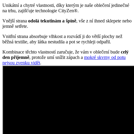
Unikátní a chytré vlastnosti, díky kterým je naše oblečení jedinečné
na trhu, zajišťuje technologie CityZen®.
Vnější strana
odolá tekutinám a špíně
, vše z ní ihned sklepete nebo
jemně setřete.
Vnitřní strana absorbuje vlhkost a rozvádí ji do větší plochy než
běžná textilie, aby látka nestudila a pot se rychleji odpařil.
Kombinace těchto vlastností zaručuje, že vám v oblečení bude
celý
den příjemně
, protože umí snížit zápach a
mokré skvrny od potu
nejsou zvenku vidět
.