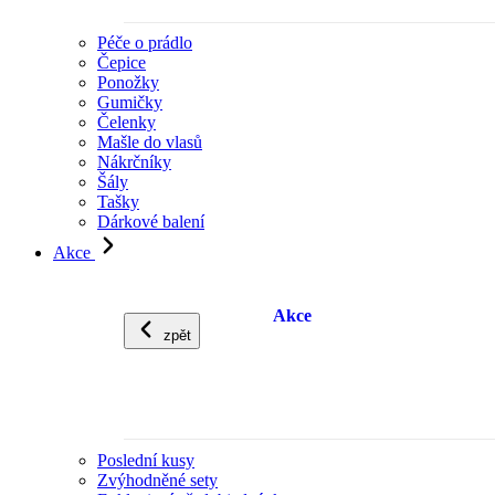
Péče o prádlo
Čepice
Ponožky
Gumičky
Čelenky
Mašle do vlasů
Nákrčníky
Šály
Tašky
Dárkové balení
Akce
Akce
zpět
Poslední kusy
Zvýhodněné sety