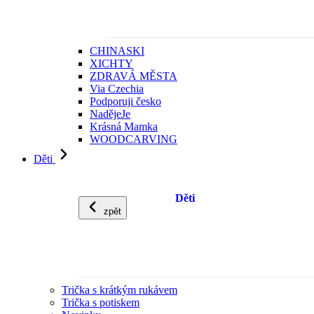
CHINASKI
XICHTY
ZDRAVÁ MĚSTA
Via Czechia
Podporuji česko
NadějeJe
Krásná Mamka
WOODCARVING
Děti
Děti
zpět
Trička s krátkým rukávem
Trička s potiskem