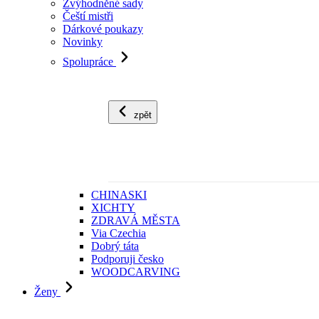
Zvýhodněné sady
Čeští mistři
Dárkové poukazy
Novinky
Spolupráce
zpět
CHINASKI
XICHTY
ZDRAVÁ MĚSTA
Via Czechia
Dobrý táta
Podporuji česko
WOODCARVING
Ženy