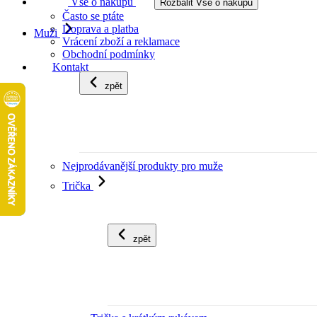
Vše o nákupu
Rozbalit Vše o nákupu
Často se ptáte
Doprava a platba
Muži
Vrácení zboží a reklamace
Obchodní podmínky
Kontakt
zpět
Nejprodávanější produkty pro muže
Trička
zpět