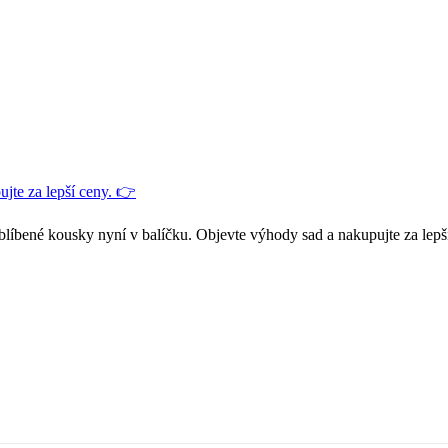
jte za lepší ceny. 👉
blíbené kousky nyní v balíčku. Objevte výhody sad a nakupujte za lepš