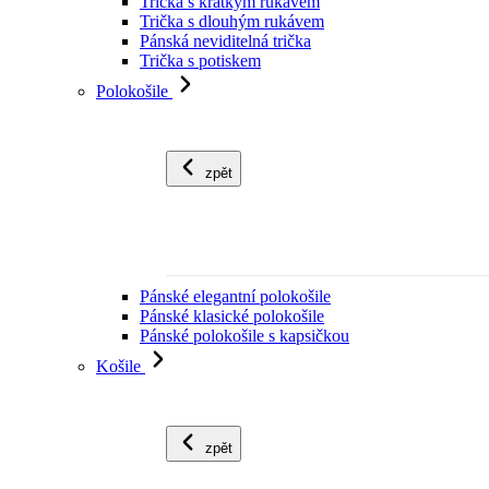
Trička s krátkým rukávem
Trička s dlouhým rukávem
Pánská neviditelná trička
Trička s potiskem
Polokošile
zpět
Pánské elegantní polokošile
Pánské klasické polokošile
Pánské polokošile s kapsičkou
Košile
zpět