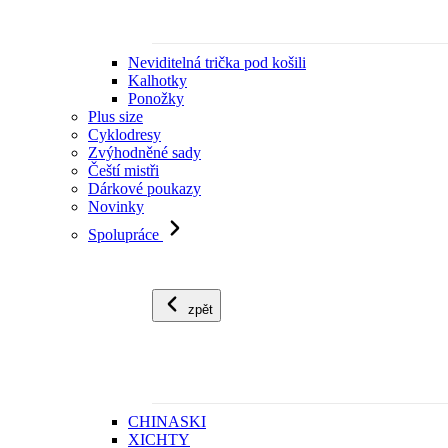
Neviditelná trička pod košili
Kalhotky
Ponožky
Plus size
Cyklodresy
Zvýhodněné sady
Čeští mistři
Dárkové poukazy
Novinky
Spolupráce
zpět
CHINASKI
XICHTY