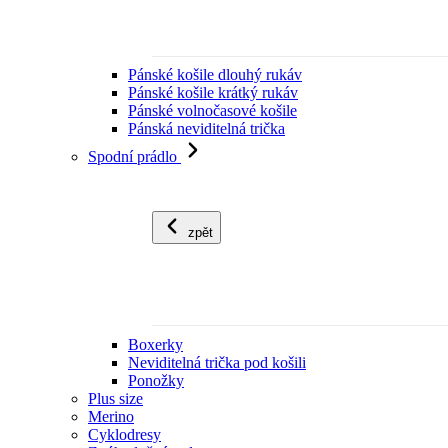
Pánské košile dlouhý rukáv
Pánské košile krátký rukáv
Pánské volnočasové košile
Pánská neviditelná trička
Spodní prádlo
zpět
Boxerky
Neviditelná trička pod košili
Ponožky
Plus size
Merino
Cyklodresy