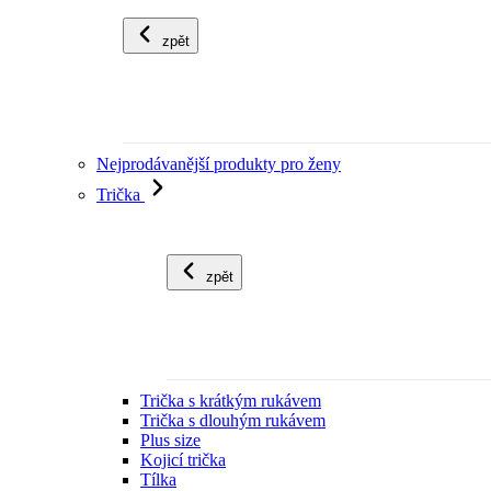
zpět
Nejprodávanější produkty pro ženy
Trička
zpět
Trička s krátkým rukávem
Trička s dlouhým rukávem
Plus size
Kojicí trička
Tílka