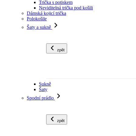
Trička s potiskem
Neviditelná trička pod košili
Dámská kojicí trička
Polokošile
Šaty a sukně
zpět
Sukně
Šaty
Spodní prádlo
zpět