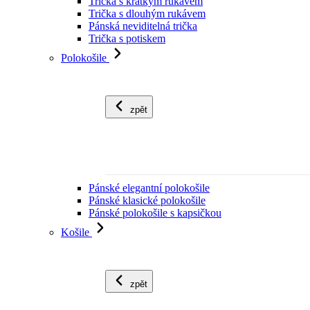
Trička s krátkým rukávem
Trička s dlouhým rukávem
Pánská neviditelná trička
Trička s potiskem
Polokošile
zpět
Pánské elegantní polokošile
Pánské klasické polokošile
Pánské polokošile s kapsičkou
Košile
zpět