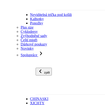
Neviditelná trička pod košili
Kalhotky
Ponožky
Plus size
Cyklodresy
Zvýhodněné sady
Čeští mistři
Dárkové poukazy
Novinky
Spolupráce
zpět
CHINASKI
XICHTY