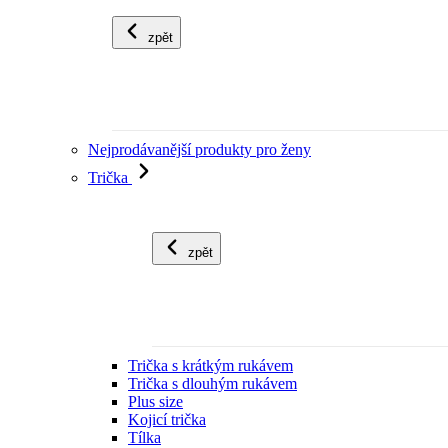
zpět
Nejprodávanější produkty pro ženy
Trička
zpět
Trička s krátkým rukávem
Trička s dlouhým rukávem
Plus size
Kojicí trička
Tílka