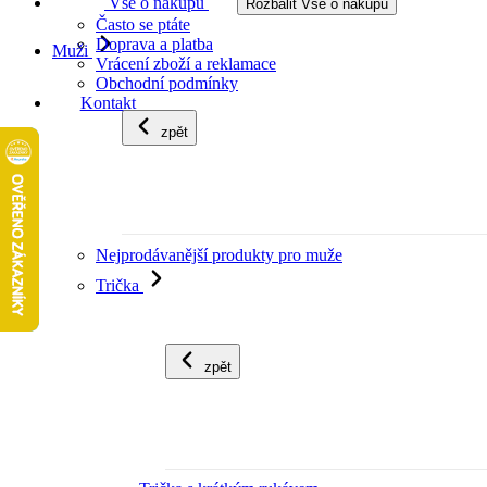
Vše o nákupu
Rozbalit Vše o nákupu
Často se ptáte
Doprava a platba
Muži
Vrácení zboží a reklamace
Obchodní podmínky
Kontakt
zpět
Nejprodávanější produkty pro muže
Trička
zpět