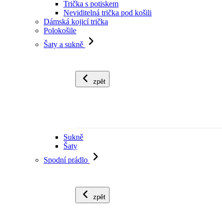
Trička s potiskem
Neviditelná trička pod košili
Dámská kojicí trička
Polokošile
Šaty a sukně
zpět
Sukně
Šaty
Spodní prádlo
zpět