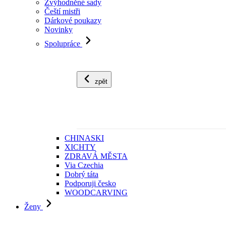
Zvýhodněné sady
Čeští mistři
Dárkové poukazy
Novinky
Spolupráce
zpět
CHINASKI
XICHTY
ZDRAVÁ MĚSTA
Via Czechia
Dobrý táta
Podporuji česko
WOODCARVING
Ženy