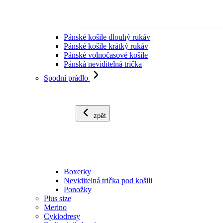
Pánské košile dlouhý rukáv
Pánské košile krátký rukáv
Pánské volnočasové košile
Pánská neviditelná trička
Spodní prádlo
zpět
Boxerky
Neviditelná trička pod košili
Ponožky
Plus size
Merino
Cyklodresy