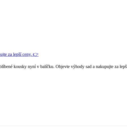
jte za lepší ceny. 👉
blíbené kousky nyní v balíčku. Objevte výhody sad a nakupujte za lepš