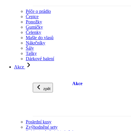
Péče o prádlo
Čepice
Ponožky
Gumičky
Čelenky
Mašle do vlasů
Nákrčníky
Šály
Tašky
Dárkové balení
Akce
Akce
zpět
Poslední kusy
Zvýhodněné sety