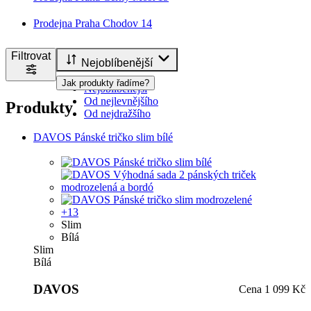
Prodejna Praha Chodov
14
Filtrovat
Nejoblíbenější
Jak produkty řadíme?
Nejoblíbenější
Od nejlevnějšího
Produkty
Od nejdražšího
DAVOS Pánské tričko slim bílé
+13
Slim
Bílá
Slim
Bílá
DAVOS
Cena
1 099 Kč