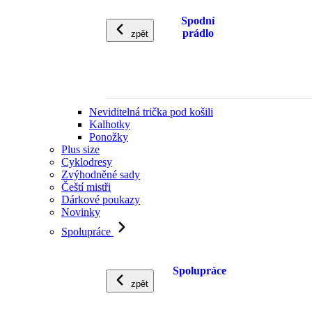
Spodní
prádlo
zpět
Neviditelná trička pod košili
Kalhotky
Ponožky
Plus size
Cyklodresy
Zvýhodněné sady
Čeští mistři
Dárkové poukazy
Novinky
Spolupráce
Spolupráce
zpět