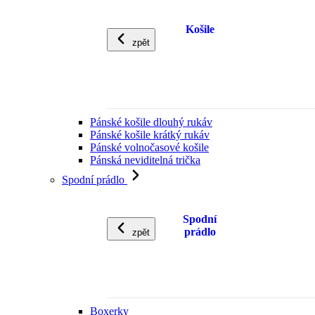
Košile
zpět
Pánské košile dlouhý rukáv
Pánské košile krátký rukáv
Pánské volnočasové košile
Pánská neviditelná trička
Spodní prádlo
Spodní
prádlo
zpět
Boxerky