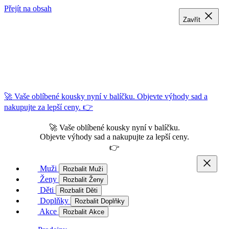
Přejít na obsah
Zavřít
Zavřít
Zavřít
🚀 Vaše oblíbené kousky nyní v balíčku. Objevte výhody sad a
nakupujte za lepší ceny. 👉
🚀 Vaše oblíbené kousky nyní v balíčku.
Objevte výhody sad a nakupujte za lepší ceny.
👉
Muži
Rozbalit Muži
Ženy
Rozbalit Ženy
Děti
Rozbalit Děti
Doplňky
Rozbalit Doplňky
Akce
Rozbalit Akce