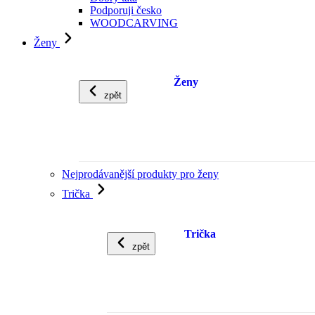
Podporuji česko
WOODCARVING
Ženy
Ženy
zpět
Nejprodávanější produkty pro ženy
Trička
Trička
zpět