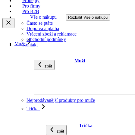
Prodejny
Pro firmy
Pro B2B
Vše o nákupu
Rozbalit Vše o nákupu
Často se ptáte
Doprava a platba
Vrácení zboží a reklamace
Obchodní podmínky
Muži
Kontakt
Muži
zpět
Nejprodávanější produkty pro muže
Trička
Trička
zpět