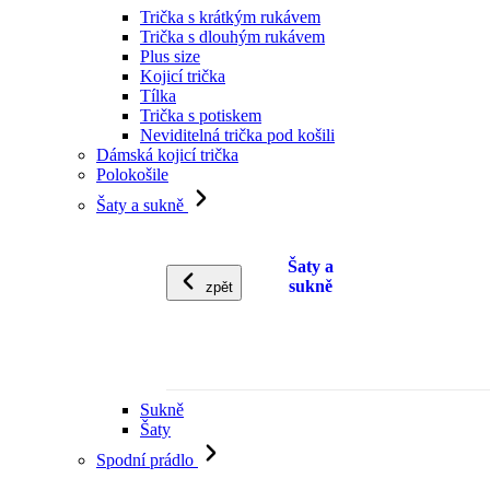
Trička s krátkým rukávem
Trička s dlouhým rukávem
Plus size
Kojicí trička
Tílka
Trička s potiskem
Neviditelná trička pod košili
Dámská kojicí trička
Polokošile
Šaty a sukně
Šaty a
sukně
zpět
Sukně
Šaty
Spodní prádlo