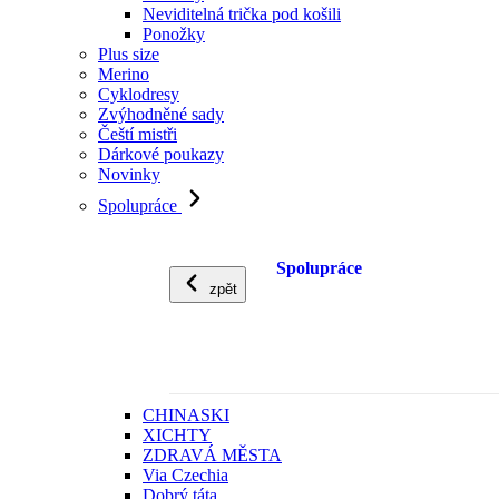
Neviditelná trička pod košili
Ponožky
Plus size
Merino
Cyklodresy
Zvýhodněné sady
Čeští mistři
Dárkové poukazy
Novinky
Spolupráce
Spolupráce
zpět
CHINASKI
XICHTY
ZDRAVÁ MĚSTA
Via Czechia
Dobrý táta