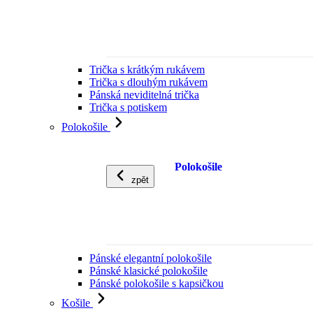
Trička s krátkým rukávem
Trička s dlouhým rukávem
Pánská neviditelná trička
Trička s potiskem
Polokošile
Polokošile
zpět
Pánské elegantní polokošile
Pánské klasické polokošile
Pánské polokošile s kapsičkou
Košile