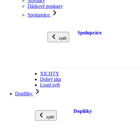
Novinky
Dárkové poukazy
Spolupráce
Spolupráce
zpět
XICHTY
Dobrý táta
Lesní svět
Doplňky
Doplňky
zpět