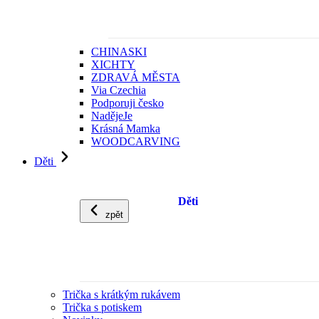
CHINASKI
XICHTY
ZDRAVÁ MĚSTA
Via Czechia
Podporuji česko
NadějeJe
Krásná Mamka
WOODCARVING
Děti
Děti
zpět
Trička s krátkým rukávem
Trička s potiskem