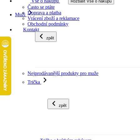
Vše o nákupu
Rozbalit Vše o nákupu
Často se ptáte
Doprava a platba
Muži
Vrácení zboží a reklamace
Obchodní podmínky
Kontakt
zpět
Nejprodávanější produkty pro muže
Trička
zpět