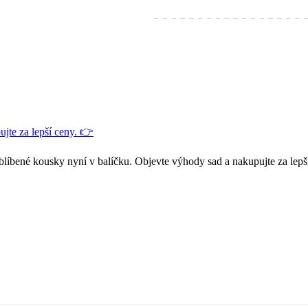
jte za lepší ceny. 👉
blíbené kousky nyní v balíčku. Objevte výhody sad a nakupujte za lepš