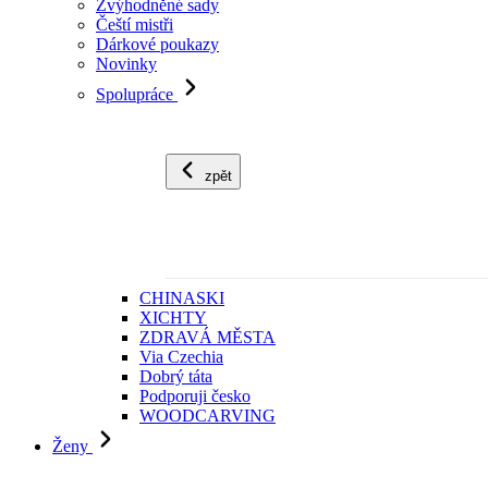
Zvýhodněné sady
Čeští mistři
Dárkové poukazy
Novinky
Spolupráce
zpět
CHINASKI
XICHTY
ZDRAVÁ MĚSTA
Via Czechia
Dobrý táta
Podporuji česko
WOODCARVING
Ženy