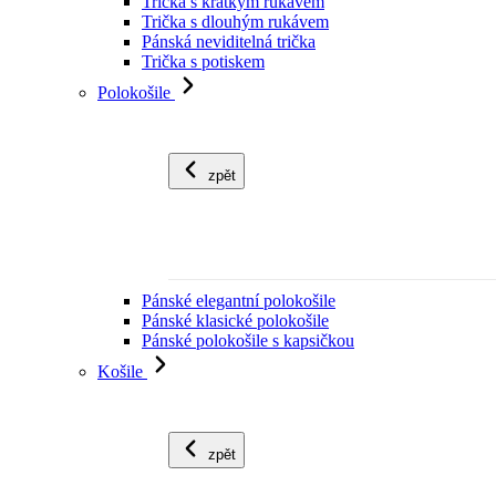
Trička s krátkým rukávem
Trička s dlouhým rukávem
Pánská neviditelná trička
Trička s potiskem
Polokošile
zpět
Pánské elegantní polokošile
Pánské klasické polokošile
Pánské polokošile s kapsičkou
Košile
zpět