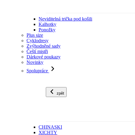
Neviditelná trička pod košili
Kalhotky
Ponožky
Plus size
Cyklodresy
Zvýhodněné sady
Čeští mistři
Dárkové poukazy
Novinky
Spolupráce
zpět
CHINASKI
XICHTY