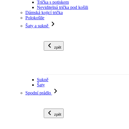
Trička s potiskem
Neviditelná trička pod košili
Dámská kojicí trička
Polokošile
Šaty a sukně
zpět
Sukně
Šaty
Spodní prádlo
zpět