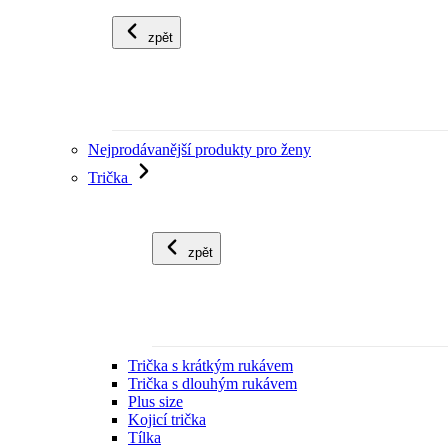
zpět
Nejprodávanější produkty pro ženy
Trička
zpět
Trička s krátkým rukávem
Trička s dlouhým rukávem
Plus size
Kojicí trička
Tílka