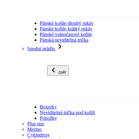
Pánské košile dlouhý rukáv
Pánské košile krátký rukáv
Pánské volnočasové košile
Pánská neviditelná trička
Spodní prádlo
zpět
Boxerky
Neviditelná trička pod košili
Ponožky
Plus size
Merino
Cyklodresy