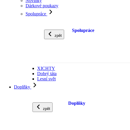
Novinky
Dárkové poukazy
Spolupráce
Spolupráce
zpět
XICHTY
Dobrý táta
Lesní svět
Doplňky
Doplňky
zpět