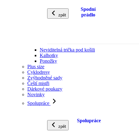
Spodní
prádlo
zpět
Neviditelná trička pod košili
Kalhotky
Ponožky
Plus size
Cyklodresy
Zvýhodněné sady
Čeští mistři
Dárkové poukazy
Novinky
Spolupráce
Spolupráce
zpět