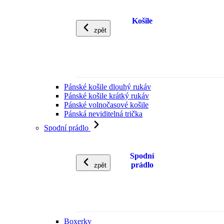
Košile
zpět
Pánské košile dlouhý rukáv
Pánské košile krátký rukáv
Pánské volnočasové košile
Pánská neviditelná trička
Spodní prádlo
Spodní
prádlo
zpět
Boxerky