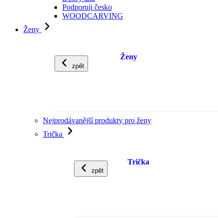
Podporuji česko
WOODCARVING
Ženy
Ženy
zpět
Nejprodávanější produkty pro ženy
Trička
Trička
zpět