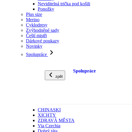
Neviditelná trička pod košili
Ponožky
Plus size
Merino
Cyklodresy
Zvýhodněné sady
Čeští mistři
Dárkové poukazy
Novinky
Spolupráce
Spolupráce
zpět
CHINASKI
XICHTY
ZDRAVÁ MĚSTA
Via Czechia
Dobrý táta