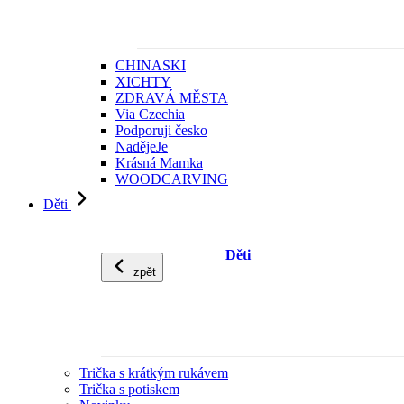
CHINASKI
XICHTY
ZDRAVÁ MĚSTA
Via Czechia
Podporuji česko
NadějeJe
Krásná Mamka
WOODCARVING
Děti
Děti
zpět
Trička s krátkým rukávem
Trička s potiskem