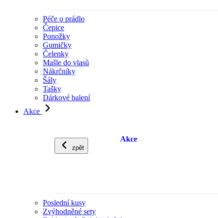
Péče o prádlo
Čepice
Ponožky
Gumičky
Čelenky
Mašle do vlasů
Nákrčníky
Šály
Tašky
Dárkové balení
Akce
Akce
zpět
Poslední kusy
Zvýhodněné sety