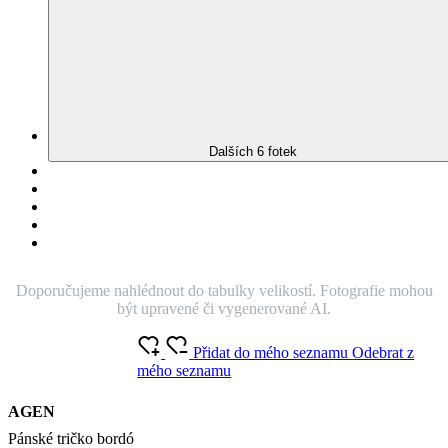
Dalších 6 fotek
Doporučujeme nahlédnout do tabulky velikostí. Fotografie mohou
být upravené či vygenerované AI.
Přidat do mého seznamu
Odebrat z
mého seznamu
AGEN
Pánské tričko bordó