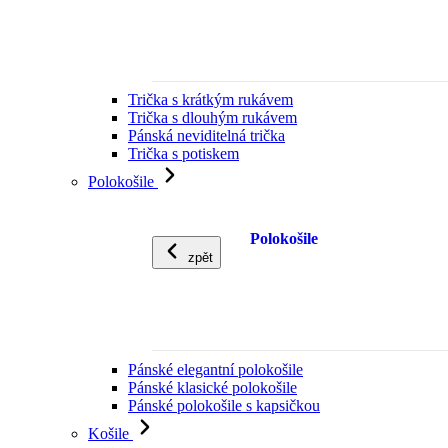
Trička s krátkým rukávem
Trička s dlouhým rukávem
Pánská neviditelná trička
Trička s potiskem
Polokošile
Polokošile
zpět
Pánské elegantní polokošile
Pánské klasické polokošile
Pánské polokošile s kapsičkou
Košile