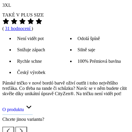
3XL
TAKÉ V PLUS SIZE
(
31 hodnocení
)
Není vidět pot
Odolá špíně
Snižuje zápach
Silně saje
Rychle schne
100% Prémiová bavlna
Český výrobek
Pánské tričko v nové bordó barvě oživí outfit i toho největšího
tvrďáka. Co třeba na rande či schůzku? Navíc se v něm budete cítit
skvěle díky unikátní úpravě CityZen®. Na tričku není vidět pot!
O produktu
Chcete jinou variantu?