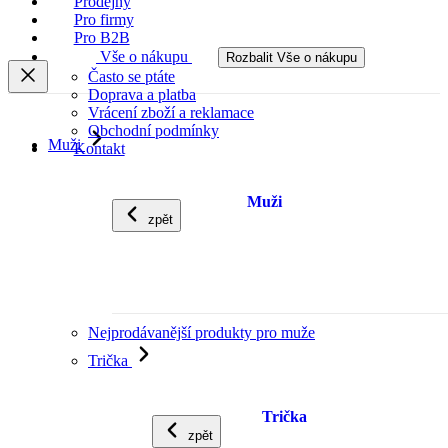
Prodejny
Pro firmy
Pro B2B
Vše o nákupu
Rozbalit Vše o nákupu
Často se ptáte
Doprava a platba
Vrácení zboží a reklamace
Obchodní podmínky
Muži
Kontakt
Muži
zpět
Nejprodávanější produkty pro muže
Trička
Trička
zpět