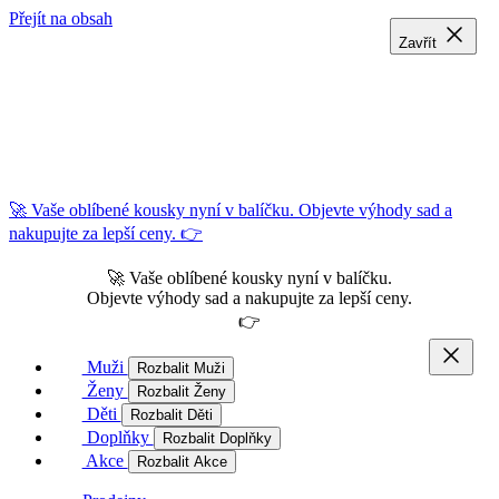
Přejít na obsah
Zavřít
Zavřít
Zavřít
🚀 Vaše oblíbené kousky nyní v balíčku. Objevte výhody sad a
nakupujte za lepší ceny. 👉
🚀 Vaše oblíbené kousky nyní v balíčku.
Objevte výhody sad a nakupujte za lepší ceny.
👉
Muži
Rozbalit Muži
Ženy
Rozbalit Ženy
Děti
Rozbalit Děti
Doplňky
Rozbalit Doplňky
Akce
Rozbalit Akce