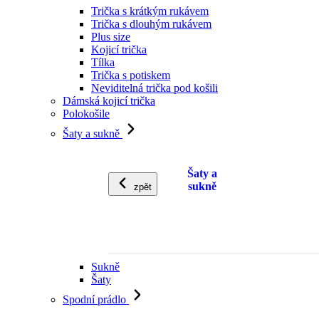
Trička s krátkým rukávem
Trička s dlouhým rukávem
Plus size
Kojicí trička
Tílka
Trička s potiskem
Neviditelná trička pod košili
Dámská kojicí trička
Polokošile
Šaty a sukně
Šaty a
sukně
zpět
Sukně
Šaty
Spodní prádlo