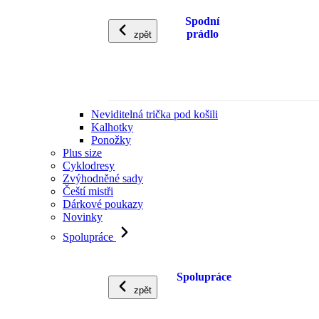
Spodní
prádlo
zpět
Neviditelná trička pod košili
Kalhotky
Ponožky
Plus size
Cyklodresy
Zvýhodněné sady
Čeští mistři
Dárkové poukazy
Novinky
Spolupráce
Spolupráce
zpět