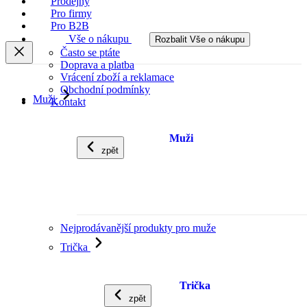
Prodejny
Pro firmy
Pro B2B
Vše o nákupu
Rozbalit Vše o nákupu
Často se ptáte
Doprava a platba
Vrácení zboží a reklamace
Obchodní podmínky
Muži
Kontakt
Muži
zpět
Nejprodávanější produkty pro muže
Trička
Trička
zpět