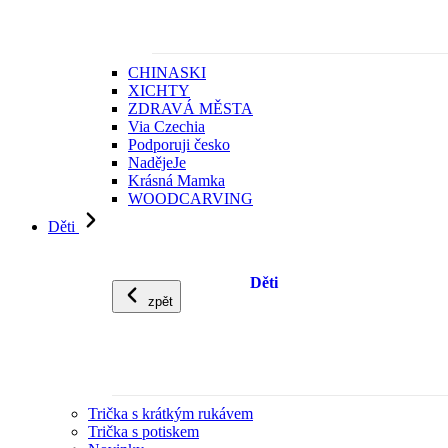
CHINASKI
XICHTY
ZDRAVÁ MĚSTA
Via Czechia
Podporuji česko
NadějeJe
Krásná Mamka
WOODCARVING
Děti
Děti
zpět
Trička s krátkým rukávem
Trička s potiskem