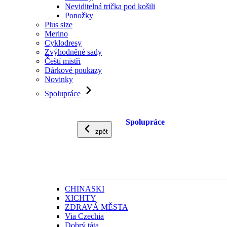
Neviditelná trička pod košili
Ponožky
Plus size
Merino
Cyklodresy
Zvýhodněné sady
Čeští mistři
Dárkové poukazy
Novinky
Spolupráce
Spolupráce
zpět
CHINASKI
XICHTY
ZDRAVÁ MĚSTA
Via Czechia
Dobrý táta