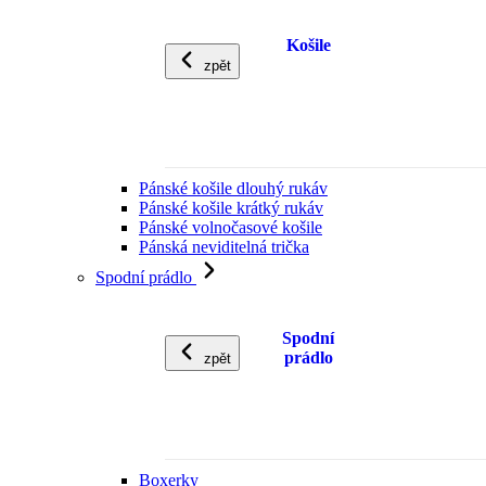
Košile
zpět
Pánské košile dlouhý rukáv
Pánské košile krátký rukáv
Pánské volnočasové košile
Pánská neviditelná trička
Spodní prádlo
Spodní
prádlo
zpět
Boxerky