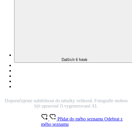
XXL
TAKÉ V PLUS SIZE
(
31 hodnocení
)
Není vidět pot
Odolá špíně
Snižuje zápach
Silně saje
Rychle schne
100% Prémiová bavlna
Český výrobek
Pánské tričko v nové bordó barvě oživí outfit i toho největšího
tvrďáka. Co třeba na rande či schůzku? Navíc se v něm budete cítit
skvěle díky unikátní úpravě CityZen®. Na tričku není vidět pot!
O produktu
Chcete jinou variantu?