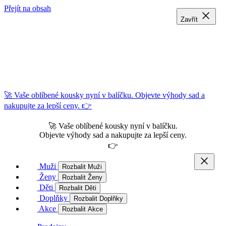
Přejít na obsah
Zavřít
Zavřít
Zavřít
🚀 Vaše oblíbené kousky nyní v balíčku. Objevte výhody sad a
nakupujte za lepší ceny. 👉
🚀 Vaše oblíbené kousky nyní v balíčku.
Objevte výhody sad a nakupujte za lepší ceny.
👉
Muži
Rozbalit Muži
Ženy
Rozbalit Ženy
Děti
Rozbalit Děti
Doplňky
Rozbalit Doplňky
Akce
Rozbalit Akce