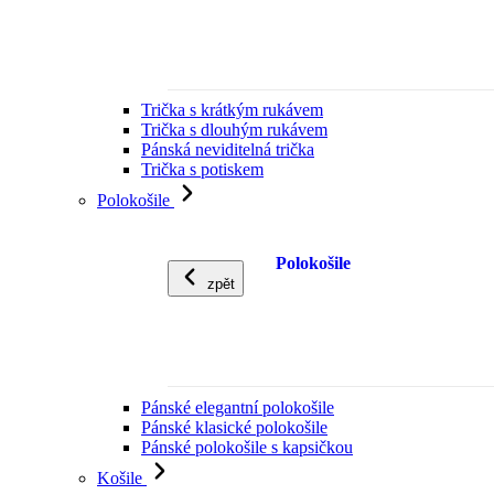
Trička s krátkým rukávem
Trička s dlouhým rukávem
Pánská neviditelná trička
Trička s potiskem
Polokošile
Polokošile
zpět
Pánské elegantní polokošile
Pánské klasické polokošile
Pánské polokošile s kapsičkou
Košile