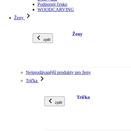
Podporuji česko
WOODCARVING
Ženy
Ženy
zpět
Nejprodávanější produkty pro ženy
Trička
Trička
zpět