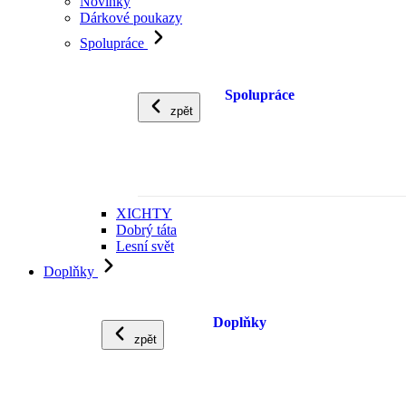
Novinky
Dárkové poukazy
Spolupráce
Spolupráce
zpět
XICHTY
Dobrý táta
Lesní svět
Doplňky
Doplňky
zpět