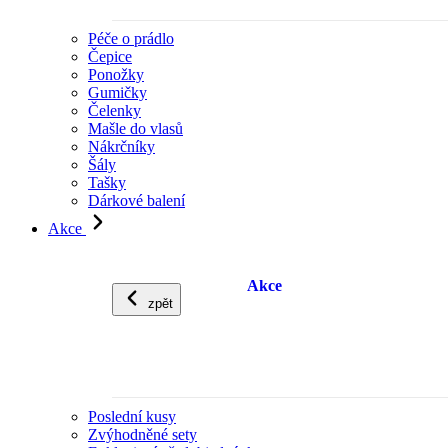
Péče o prádlo
Čepice
Ponožky
Gumičky
Čelenky
Mašle do vlasů
Nákrčníky
Šály
Tašky
Dárkové balení
Akce
Akce
zpět
Poslední kusy
Zvýhodněné sety