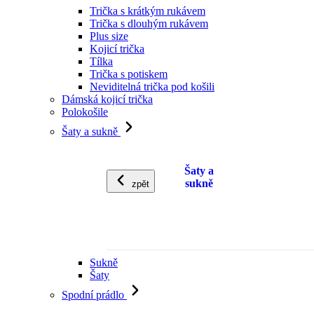
Trička s krátkým rukávem
Trička s dlouhým rukávem
Plus size
Kojicí trička
Tílka
Trička s potiskem
Neviditelná trička pod košili
Dámská kojicí trička
Polokošile
Šaty a sukně
Šaty a
sukně
zpět
Sukně
Šaty
Spodní prádlo