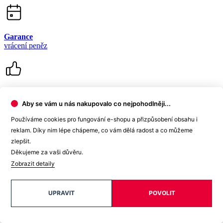
99% spokojenost
na Heurece
15 500+
pozitivních recenzí
Zákaznická podpora
Aby se vám u nás nakupovalo co nejpohodlněji...
Používáme cookies pro fungování e-shopu a přizpůsobení obsahu i
reklam. Díky nim lépe chápeme, co vám dělá radost a co můžeme
+420 469 811 310
(Po–Pá 9–16)
zlepšit.
Děkujeme za vaši důvěru.
dotazy@cityzenwear.cz
Zobrazit detaily
UPRAVIT
POVOLIT