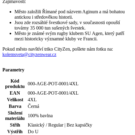
Pokud město navštíví triko CityZen, pošlete nám fotku na:
kolemsveta@cityzenwear.cz
Parametry
Kód
000-AGE-POT-0001/4XL
produktu
EAN
000-AGE-POT-0001/4XL
Velikost
4XL
Barva
Černá
Složení
100% bavlna
materiálu
Střih
Klasický / Regular | Bez kapsičky
Výstřih
Do U
Rukáv
Krátký
Oblast
Sport
Není vidět pot | Odolá špíně | Snižuje zápach | Silně
Klíčové
saje | Rychle schne | 100% Prémiová bavlna | Český
vlastnosti
výrobek
Spolupráce
CityZen originál
Potisk
Ano