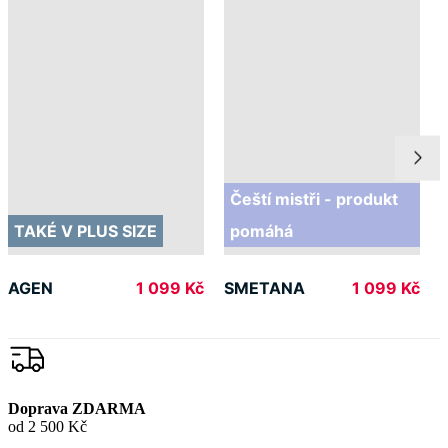
Čeští mistři - produkt
TAKÉ V PLUS SIZE
pomáhá
AGEN
SMETANA
1 099 Kč
1 099 Kč
Doprava ZDARMA
od 2 500 Kč
Garance
vrácení peněz