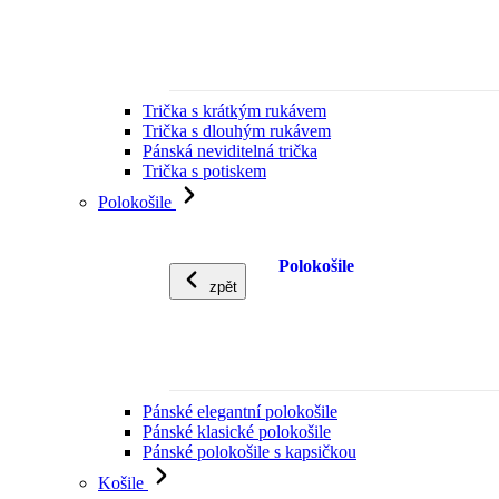
Trička s krátkým rukávem
Trička s dlouhým rukávem
Pánská neviditelná trička
Trička s potiskem
Polokošile
Polokošile
zpět
Pánské elegantní polokošile
Pánské klasické polokošile
Pánské polokošile s kapsičkou
Košile