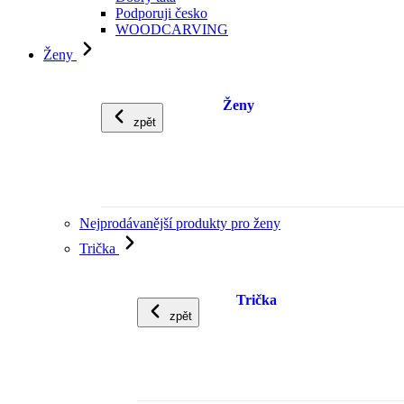
Podporuji česko
WOODCARVING
Ženy
Ženy
zpět
Nejprodávanější produkty pro ženy
Trička
Trička
zpět