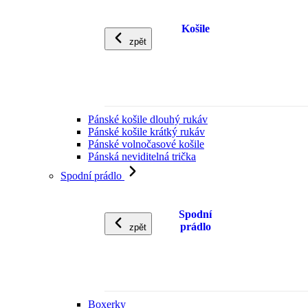
Košile
zpět
Pánské košile dlouhý rukáv
Pánské košile krátký rukáv
Pánské volnočasové košile
Pánská neviditelná trička
Spodní prádlo
Spodní
prádlo
zpět
Boxerky