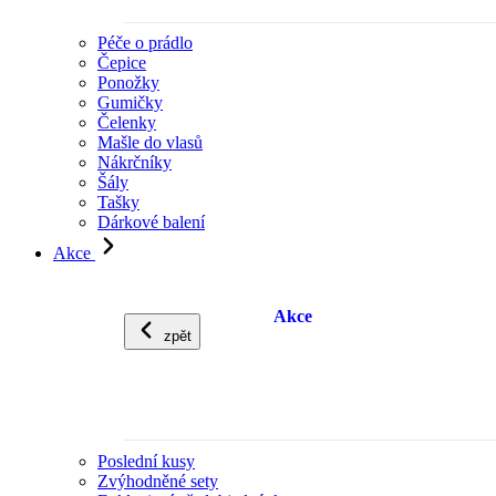
Péče o prádlo
Čepice
Ponožky
Gumičky
Čelenky
Mašle do vlasů
Nákrčníky
Šály
Tašky
Dárkové balení
Akce
Akce
zpět
Poslední kusy
Zvýhodněné sety