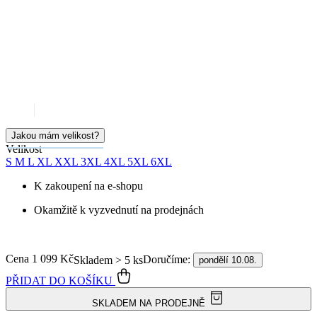
Jakou mám velikost?
Velikost
S
M
L
XL
XXL
3XL
4XL
5XL
6XL
K zakoupení na e-shopu
Okamžitě k vyzvednutí na prodejnách
Cena
1 099 Kč
Doručíme:
Skladem > 5 ks
pondělí 10.08.
PŘIDAT DO KOŠÍKU
SKLADEM NA PRODEJNĚ
Doprava ZDARMA
od 2 500 Kč