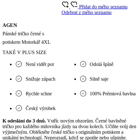
Přidat do mého seznamu
Odebrat z mého seznamu
AGEN
Pánské tričko černé s
potiskem Motorkář 4XL
TAKÉ V PLUS SIZE
Není vidět pot
Odolá špíně
Snižuje zápach
Silně saje
Rychle schne
100% Prémiová bavlna
Český výrobek
K odeslání do 3 dnů.
Vstříc novým obzorům. Černé bavlněné
tričko pro každého milovníka jízdy na dvou kolech. Učiňte svůj den
výjimečným. Oblékněte české tričko s originálním potiskem a
unikátní technologií. Neprozradí, když se zpotíte nebo ušpiníte.