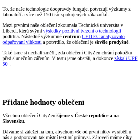
Také jsme si nechali změřit, zda oblečení CityZen chrání pokožku
před slunečním zářením. V testu jsme obstáli, a dokonce
získali UPF
50+
.
Přidané hodnoty oblečení
Všechno oblečení CityZen
šijeme v České republice a na
Slovensku
.
Dáváme si záležet na tom, abychom vše od první nitky vyráběli u
nás a podporovali tak místní textilní průmysl. Zároveň máme díky
tomu možnost důkladně dohlížet na kvalitu a
dodržování
ekologických postupů
ve výrobě.
Máme rádi přírodu a uvědomujeme si, jaký dopad na ni má textilní
průmysl, proto ji chceme podporovat a dávat ji možnost dýchat.
Naše oblečení má
certifikát
OEKO-TEX Standard 100
, tudíž je
maximálně bezpečné pro vaše každodenní nošení.
Současně jsme spojili síly s
projektem clevercare
, díky kterému si