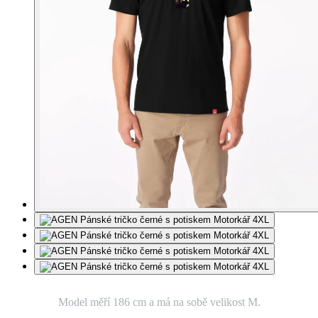
Model měří 186 cm a má na sobě velikost M.