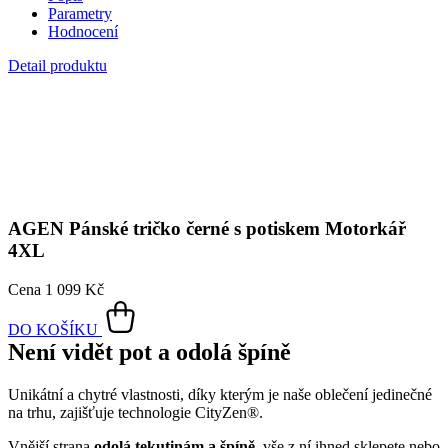
AGEN
Pánské tričko černé s potiskem Motorkář
4XL
Cena
1 099 Kč
DO KOŠÍKU
Není vidět pot a odolá špíně
Unikátní a chytré vlastnosti, díky kterým je naše oblečení jedinečné
na trhu, zajišťuje technologie CityZen®.
Vnější strana
odolá tekutinám a špíně
, vše z ní ihned sklepete nebo
jemně setřete.
Vnitřní strana absorbuje vlhkost a rozvádí ji do větší plochy než
běžná textilie, aby látka nestudila a pot se rychleji odpařil.
Kombinace těchto vlastností zaručuje, že vám v oblečení bude
celý
den příjemně
, protože umí snížit zápach a
mokré skvrny od potu
nejsou zvenku vidět
.