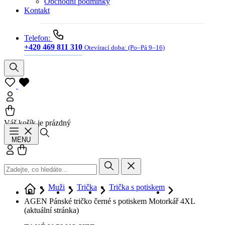
Obchodní podmínky
Kontakt
Telefon:
+420 469 811 310
Otevírací doba:
(Po–Pá 9–16)
Váš košík je prázdný
Hledat
MENU
Přihlásit se
Košík
Muži
Trička
Trička s potiskem
AGEN Pánské tričko černé s potiskem Motorkář 4XL
(aktuální stránka)