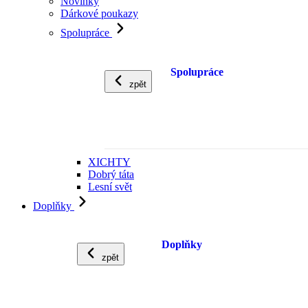
Novinky
Dárkové poukazy
Spolupráce
Spolupráce
zpět
XICHTY
Dobrý táta
Lesní svět
Doplňky
Doplňky
zpět