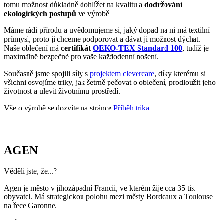
všichni osvojíme triky, jak šetrně pečovat o oblečení, prodloužit jeho
životnost a ulevit životnímu prostředí.
Vše o výrobě se dozvíte na stránce
Příběh trika
.
AGEN
Věděli jste, že...?
Agen je město v jihozápadní Francii, ve kterém žije cca 35 tis.
obyvatel. Má strategickou polohu mezi městy Bordeaux a Toulouse
na řece Garonne.
Zajímavosti:
Město založili Římané pod názvem Aginum a má bohatou
antickou i středověkou historii.
Jsou zde rozsáhlé švestkové sady, v současnosti opouští
továrny 35 000 tun sušených švestek.
Město je známé svým rugby klubem SU Agen, který patří
mezi historicky významné kluby ve Francii.