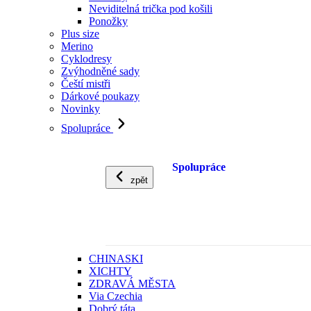
Neviditelná trička pod košili
Ponožky
Plus size
Merino
Cyklodresy
Zvýhodněné sady
Čeští mistři
Dárkové poukazy
Novinky
Spolupráce
Spolupráce
zpět
CHINASKI
XICHTY
ZDRAVÁ MĚSTA
Via Czechia
Dobrý táta