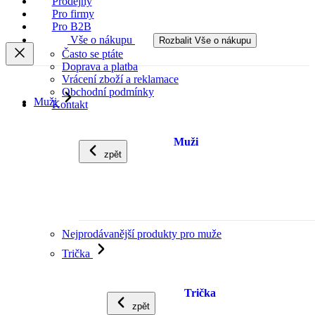
Prodejny
Pro firmy
Pro B2B
Vše o nákupu
Rozbalit Vše o nákupu
Často se ptáte
Doprava a platba
Vrácení zboží a reklamace
Obchodní podmínky
Muži
Kontakt
Muži
zpět
Nejprodávanější produkty pro muže
Trička
Trička
zpět