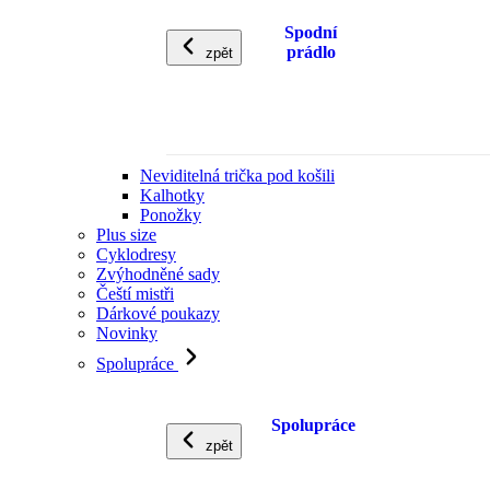
Spodní
prádlo
zpět
Neviditelná trička pod košili
Kalhotky
Ponožky
Plus size
Cyklodresy
Zvýhodněné sady
Čeští mistři
Dárkové poukazy
Novinky
Spolupráce
Spolupráce
zpět