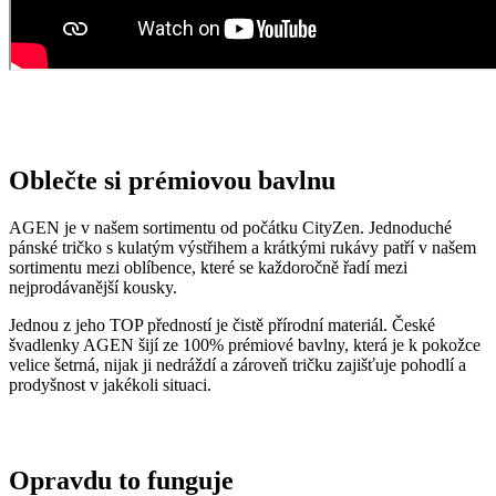
Oblečte si prémiovou bavlnu
AGEN je v našem sortimentu od počátku CityZen. Jednoduché
pánské tričko s kulatým výstřihem a krátkými rukávy patří v našem
sortimentu mezi oblíbence, které se každoročně řadí mezi
nejprodávanější kousky.
Jednou z jeho TOP předností je čistě přírodní materiál. České
švadlenky AGEN šijí ze 100% prémiové bavlny, která je k pokožce
velice šetrná, nijak ji nedráždí a zároveň tričku zajišťuje pohodlí a
prodyšnost v jakékoli situaci.
Opravdu to funguje
To, že naše technologie doopravdy funguje, potvrzují výzkumy z
laboratoří a více než 150 tisíc spokojených zákazníků.
Mezi prvními naše oblečení zkoumala Technická univerzita v
Liberci, která svými
výsledky pozitivní tvrzení o technologii
podtrhla. Následně výzkumné
centrum
CEITEC analyzovalo
odpařování vlhkosti
a potvrdilo, že oblečení je
skvěle prodyšné
.