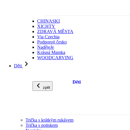
CHINASKI
XICHTY
ZDRAVÁ MĚSTA
Via Czechia
Podporuji česko
NadějeJe
Krásná Mamka
WOODCARVING
Děti
Děti
zpět
Trička s krátkým rukávem
Trička s potiskem