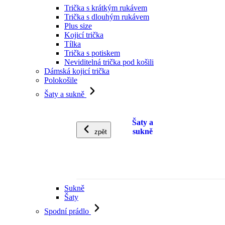
Trička s krátkým rukávem
Trička s dlouhým rukávem
Plus size
Kojicí trička
Tílka
Trička s potiskem
Neviditelná trička pod košili
Dámská kojicí trička
Polokošile
Šaty a sukně
Šaty a
sukně
zpět
Sukně
Šaty
Spodní prádlo