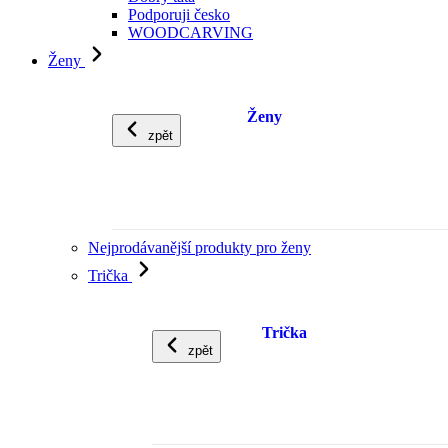
Podporuji česko
WOODCARVING
Ženy
Ženy
zpět
Nejprodávanější produkty pro ženy
Trička
Trička
zpět