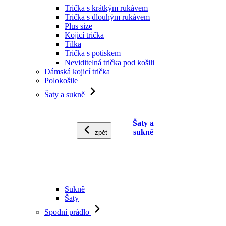
Trička s krátkým rukávem
Trička s dlouhým rukávem
Plus size
Kojicí trička
Tílka
Trička s potiskem
Neviditelná trička pod košili
Dámská kojicí trička
Polokošile
Šaty a sukně
Šaty a
sukně
zpět
Sukně
Šaty
Spodní prádlo