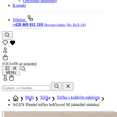
Obchodní podmínky
Kontakt
Telefon:
+420 469 811 310
Otevírací doba:
(Po–Pá 9–16)
Váš košík je prázdný
Hledat
MENU
Přihlásit se
Košík
Muži
Trička
Trička s krátkým rukávem
AGEN Pánské tričko hořčicové M
(aktuální stránka)