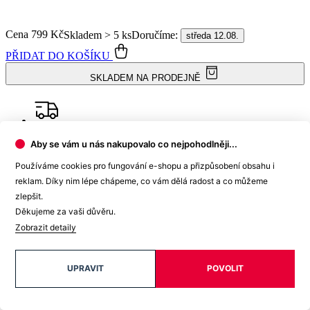
Doprava ZDARMA
od 2 500 Kč
Garance
vrácení peněz
Aby se vám u nás nakupovalo co nejpohodlněji...
Používáme cookies pro fungování e-shopu a přizpůsobení obsahu i
99% spokojenost
na Heurece
reklam. Díky nim lépe chápeme, co vám dělá radost a co můžeme
zlepšit.
Děkujeme za vaši důvěru.
Zobrazit detaily
15 500+
pozitivních recenzí
UPRAVIT
POVOLIT
Popis
Parametry