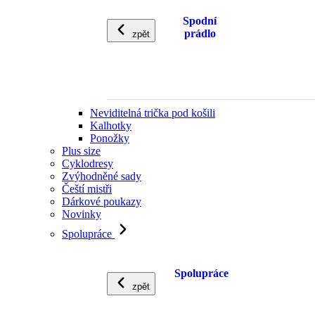
Spodní
prádlo
zpět
Neviditelná trička pod košili
Kalhotky
Ponožky
Plus size
Cyklodresy
Zvýhodněné sady
Čeští mistři
Dárkové poukazy
Novinky
Spolupráce
Spolupráce
zpět