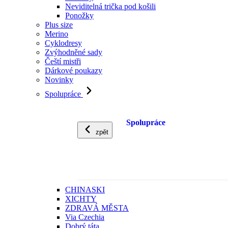
Neviditelná trička pod košili
Ponožky
Plus size
Merino
Cyklodresy
Zvýhodněné sady
Čeští mistři
Dárkové poukazy
Novinky
Spolupráce
Spolupráce
zpět
CHINASKI
XICHTY
ZDRAVÁ MĚSTA
Via Czechia
Dobrý táta