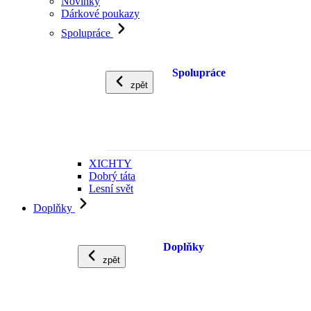
Novinky
Dárkové poukazy
Spolupráce
Spolupráce
zpět
XICHTY
Dobrý táta
Lesní svět
Doplňky
Doplňky
zpět