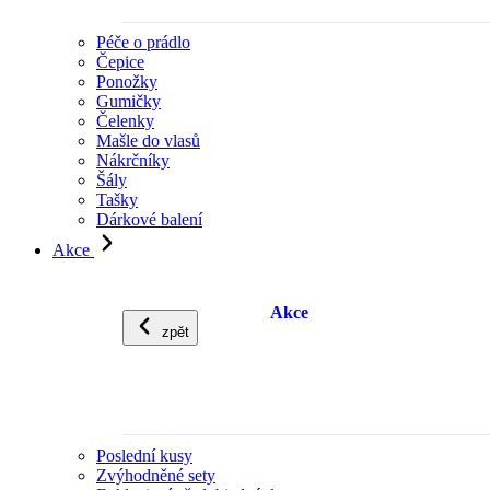
Péče o prádlo
Čepice
Ponožky
Gumičky
Čelenky
Mašle do vlasů
Nákrčníky
Šály
Tašky
Dárkové balení
Akce
Akce
zpět
Poslední kusy
Zvýhodněné sety