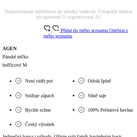
Doporučujeme nahlédnout do tabulky velikostí. Fotografie mohou
být upravené či vygenerované AI.
Přidat do mého seznamu
Odebrat z
mého seznamu
AGEN
Pánské tričko
hořčicové M
Není vidět pot
Odolá špíně
Snižuje zápach
Silně saje
Rychle schne
100% Prémiová bavlna
Český výrobek
Jedinečná barva i výhody. Oživte svůj šatník bavlněným basic