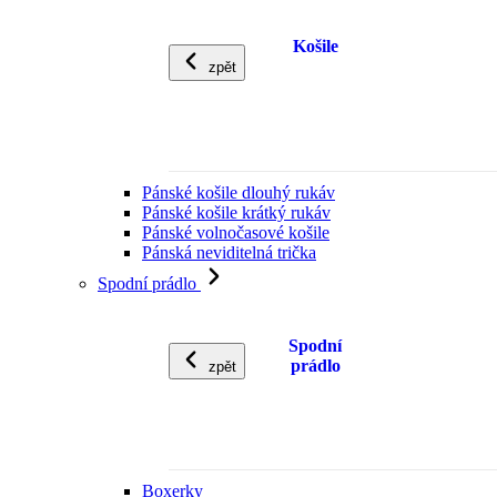
Košile
zpět
Pánské košile dlouhý rukáv
Pánské košile krátký rukáv
Pánské volnočasové košile
Pánská neviditelná trička
Spodní prádlo
Spodní
prádlo
zpět
Boxerky