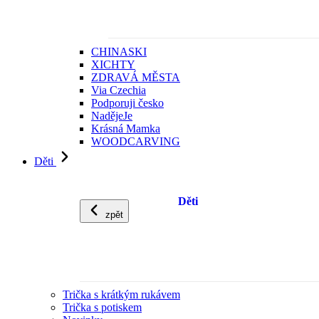
CHINASKI
XICHTY
ZDRAVÁ MĚSTA
Via Czechia
Podporuji česko
NadějeJe
Krásná Mamka
WOODCARVING
Děti
Děti
zpět
Trička s krátkým rukávem
Trička s potiskem