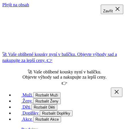
Přejít na obsah
Zavřít
Zavřít
Zavřít
🚀 Vaše oblíbené kousky nyní v balíčku. Objevte výhody sad a
nakupujte za lepší ceny. 👉
🚀 Vaše oblíbené kousky nyní v balíčku.
Objevte výhody sad a nakupujte za lepší ceny.
👉
Muži
Rozbalit Muži
Ženy
Rozbalit Ženy
Děti
Rozbalit Děti
Doplňky
Rozbalit Doplňky
Akce
Rozbalit Akce