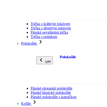
Trička s krátkým rukávem
Trička s dlouhým rukávem
Pánská neviditelná trička
Trička s potiskem
Polokošile
Polokošile
zpět
Pánské elegantní polokošile
Pánské klasické polokošile
Pánské polokošile s kapsičkou
Košile