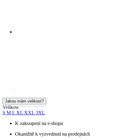
Jakou mám velikost?
Velikost
S
M
L
XL
XXL
3XL
K zakoupení na e-shopu
Okamžitě k vyzvednutí na prodejnách
Cena
799 Kč
Doručíme:
Skladem > 5 ks
středa 12.08.
PŘIDAT DO KOŠÍKU
SKLADEM NA PRODEJNĚ