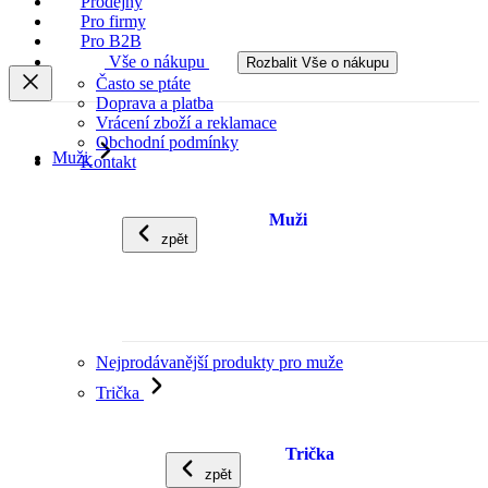
Prodejny
Pro firmy
Pro B2B
Vše o nákupu
Rozbalit Vše o nákupu
Často se ptáte
Doprava a platba
Vrácení zboží a reklamace
Obchodní podmínky
Muži
Kontakt
Muži
zpět
Nejprodávanější produkty pro muže
Trička
Trička
zpět