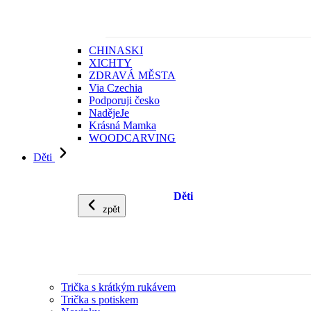
CHINASKI
XICHTY
ZDRAVÁ MĚSTA
Via Czechia
Podporuji česko
NadějeJe
Krásná Mamka
WOODCARVING
Děti
Děti
zpět
Trička s krátkým rukávem
Trička s potiskem