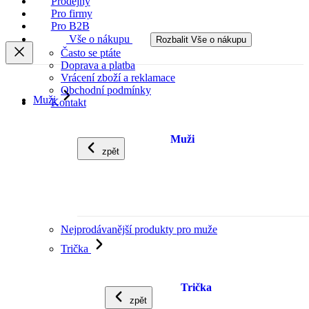
Prodejny
Pro firmy
Pro B2B
Vše o nákupu
Rozbalit Vše o nákupu
Často se ptáte
Doprava a platba
Vrácení zboží a reklamace
Obchodní podmínky
Muži
Kontakt
Muži
zpět
Nejprodávanější produkty pro muže
Trička
Trička
zpět