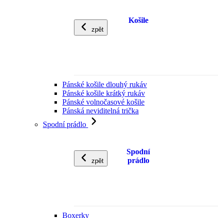
Košile
zpět
Pánské košile dlouhý rukáv
Pánské košile krátký rukáv
Pánské volnočasové košile
Pánská neviditelná trička
Spodní prádlo
Spodní
prádlo
zpět
Boxerky