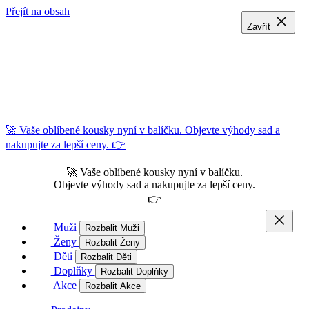
Přejít na obsah
Zavřít
Zavřít
Zavřít
🚀 Vaše oblíbené kousky nyní v balíčku. Objevte výhody sad a
nakupujte za lepší ceny. 👉
🚀 Vaše oblíbené kousky nyní v balíčku.
Objevte výhody sad a nakupujte za lepší ceny.
👉
Muži
Rozbalit Muži
Ženy
Rozbalit Ženy
Děti
Rozbalit Děti
Doplňky
Rozbalit Doplňky
Akce
Rozbalit Akce