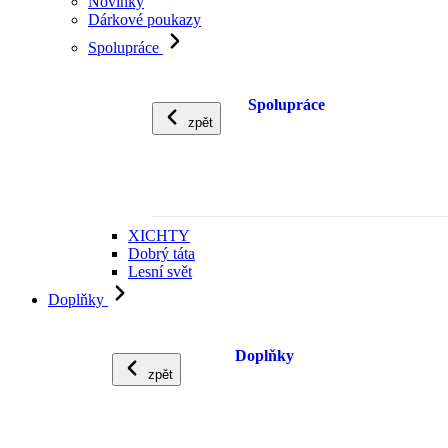
Novinky
Dárkové poukazy
Spolupráce
Spolupráce
zpět
XICHTY
Dobrý táta
Lesní svět
Doplňky
Doplňky
zpět