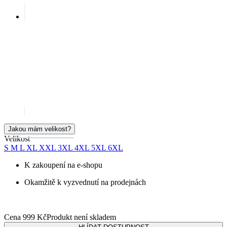
Jakou mám velikost?
Velikost
S
M
L
XL
XXL
3XL
4XL
5XL
6XL
K zakoupení na e-shopu
Okamžitě k vyzvednutí na prodejnách
Cena
999 Kč
Produkt není skladem
HLÍDAT DOSTUPNOST
SKLADEM NA PRODEJNĚ
Doprava ZDARMA
od 2 500 Kč