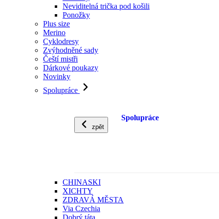
Neviditelná trička pod košili
Ponožky
Plus size
Merino
Cyklodresy
Zvýhodněné sady
Čeští mistři
Dárkové poukazy
Novinky
Spolupráce
Spolupráce
zpět
CHINASKI
XICHTY
ZDRAVÁ MĚSTA
Via Czechia
Dobrý táta