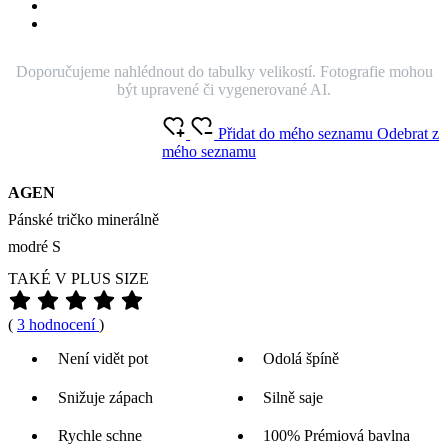
Doporučujeme nahlédnout do tabulky velikostí. Fotografie mohou
být upravené či vygenerované AI.
Přidat do mého seznamu
Odebrat z
mého seznamu
AGEN
Pánské tričko minerálně
modré S
TAKÉ V PLUS SIZE
(
3 hodnocení
)
Není vidět pot
Odolá špíně
Snižuje zápach
Silně saje
Rychle schne
100% Prémiová bavlna