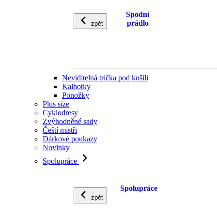
Spodní
prádlo
zpět
Neviditelná trička pod košili
Kalhotky
Ponožky
Plus size
Cyklodresy
Zvýhodněné sady
Čeští mistři
Dárkové poukazy
Novinky
Spolupráce
Spolupráce
zpět