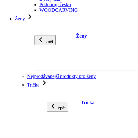
Podporuji česko
WOODCARVING
Ženy
Ženy
zpět
Nejprodávanější produkty pro ženy
Trička
Trička
zpět