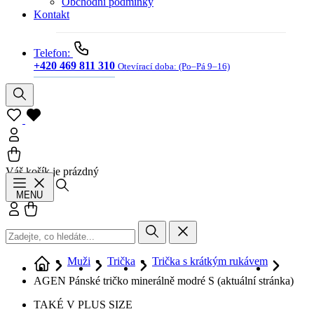
Obchodní podmínky
Kontakt
Telefon:
+420 469 811 310
Otevírací doba:
(Po–Pá 9–16)
Váš košík je prázdný
Hledat
MENU
Přihlásit se
Košík
Muži
Trička
Trička s krátkým rukávem
AGEN Pánské tričko minerálně modré S
(aktuální stránka)
TAKÉ V PLUS SIZE