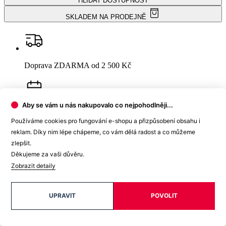
Garance
vrácení peněz
99% spokojenost
na Heurece
Aby se vám u nás nakupovalo co nejpohodlněji...
Používáme cookies pro fungování e-shopu a přizpůsobení obsahu i
reklam. Díky nim lépe chápeme, co vám dělá radost a co můžeme
15 500+
pozitivních recenzí
zlepšit.
Děkujeme za vaši důvěru.
Zobrazit detaily
Popis
Parametry
Hodnocení
UPRAVIT
POVOLIT
3
Detail produktu