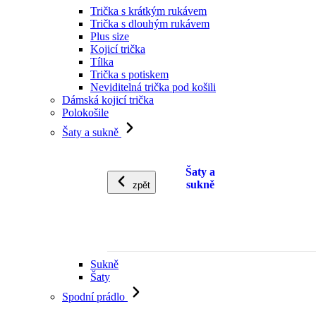
Trička s krátkým rukávem
Trička s dlouhým rukávem
Plus size
Kojicí trička
Tílka
Trička s potiskem
Neviditelná trička pod košili
Dámská kojicí trička
Polokošile
Šaty a sukně
Šaty a
sukně
zpět
Sukně
Šaty
Spodní prádlo