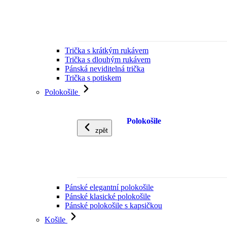
Trička s krátkým rukávem
Trička s dlouhým rukávem
Pánská neviditelná trička
Trička s potiskem
Polokošile
Polokošile
zpět
Pánské elegantní polokošile
Pánské klasické polokošile
Pánské polokošile s kapsičkou
Košile