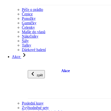
Péče o prádlo
Čepice
Ponožky
Gumičky
Čelenky
Mašle do vlasů
Nákrčníky
Šály
Tašky
Dárkové balení
Akce
Akce
zpět
Poslední kusy
Zvýhodněné sety