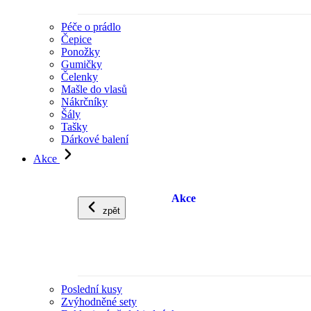
Péče o prádlo
Čepice
Ponožky
Gumičky
Čelenky
Mašle do vlasů
Nákrčníky
Šály
Tašky
Dárkové balení
Akce
Akce
zpět
Poslední kusy
Zvýhodněné sety