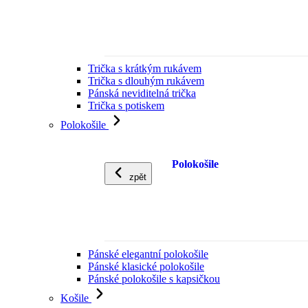
Trička s krátkým rukávem
Trička s dlouhým rukávem
Pánská neviditelná trička
Trička s potiskem
Polokošile
Polokošile
zpět
Pánské elegantní polokošile
Pánské klasické polokošile
Pánské polokošile s kapsičkou
Košile