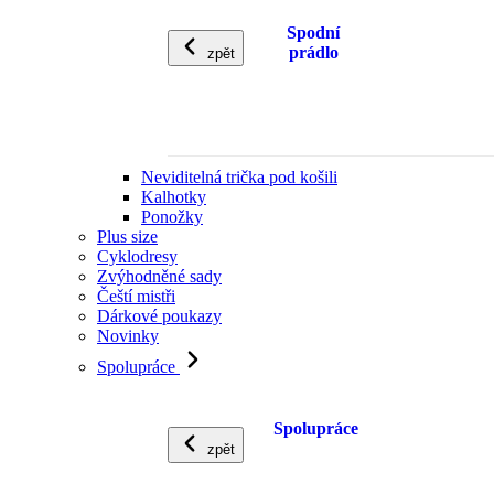
Spodní
prádlo
zpět
Neviditelná trička pod košili
Kalhotky
Ponožky
Plus size
Cyklodresy
Zvýhodněné sady
Čeští mistři
Dárkové poukazy
Novinky
Spolupráce
Spolupráce
zpět