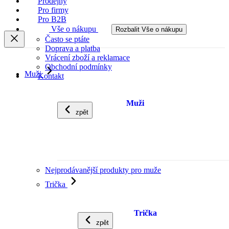
Prodejny
Pro firmy
Pro B2B
Vše o nákupu
Rozbalit Vše o nákupu
Často se ptáte
Doprava a platba
Vrácení zboží a reklamace
Obchodní podmínky
Muži
Kontakt
Muži
zpět
Nejprodávanější produkty pro muže
Trička
Trička
zpět