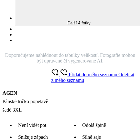
Další 4 fotky
Doporučujeme nahlédnout do tabulky velikostí. Fotografie mohou
být upravené či vygenerované AI.
Přidat do mého seznamu
Odebrat
z mého seznamu
AGEN
Pánské tričko popelavě
šedé 3XL
Není vidět pot
Odolá špíně
Snižuje zápach
Silně saje