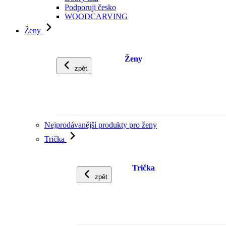
Podporuji česko
WOODCARVING
Ženy
Ženy
zpět
Nejprodávanější produkty pro ženy
Trička
Trička
zpět