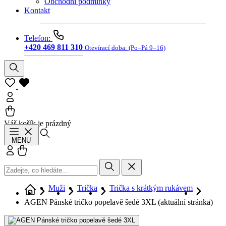
Obchodní podmínky
Kontakt
Telefon:
+420 469 811 310
Otevírací doba:
(Po–Pá 9–16)
Váš košík je prázdný
Hledat
MENU
Přihlásit se
Košík
Muži
Trička
Trička s krátkým rukávem
AGEN Pánské tričko popelavě šedé 3XL
(aktuální stránka)