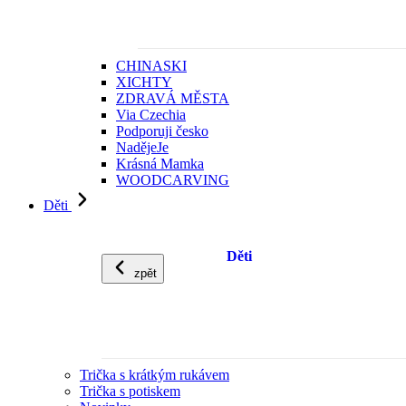
CHINASKI
XICHTY
ZDRAVÁ MĚSTA
Via Czechia
Podporuji česko
NadějeJe
Krásná Mamka
WOODCARVING
Děti
Děti
zpět
Trička s krátkým rukávem
Trička s potiskem