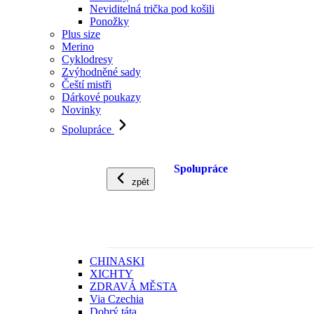
Neviditelná trička pod košili
Ponožky
Plus size
Merino
Cyklodresy
Zvýhodněné sady
Čeští mistři
Dárkové poukazy
Novinky
Spolupráce
Spolupráce
zpět
CHINASKI
XICHTY
ZDRAVÁ MĚSTA
Via Czechia
Dobrý táta