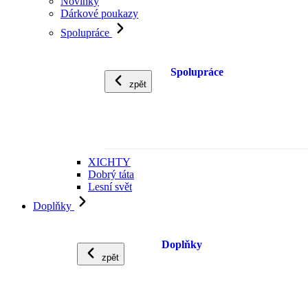
Novinky
Dárkové poukazy
Spolupráce
Spolupráce
zpět
XICHTY
Dobrý táta
Lesní svět
Doplňky
Doplňky
zpět