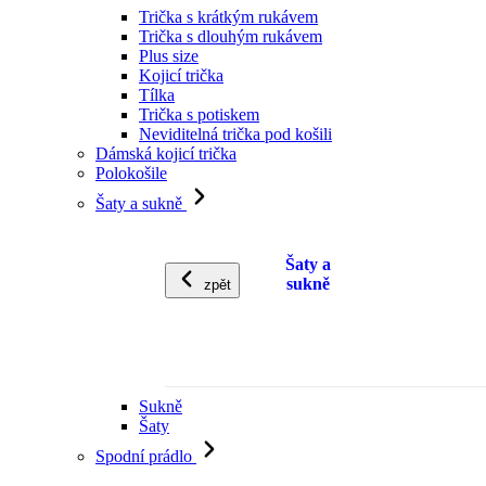
Trička s krátkým rukávem
Trička s dlouhým rukávem
Plus size
Kojicí trička
Tílka
Trička s potiskem
Neviditelná trička pod košili
Dámská kojicí trička
Polokošile
Šaty a sukně
Šaty a
sukně
zpět
Sukně
Šaty
Spodní prádlo