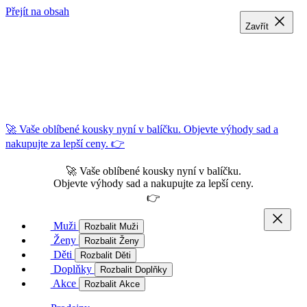
Přejít na obsah
Zavřít
Zavřít
Zavřít
🚀 Vaše oblíbené kousky nyní v balíčku. Objevte výhody sad a
nakupujte za lepší ceny. 👉
🚀 Vaše oblíbené kousky nyní v balíčku.
Objevte výhody sad a nakupujte za lepší ceny.
👉
Muži
Rozbalit Muži
Ženy
Rozbalit Ženy
Děti
Rozbalit Děti
Doplňky
Rozbalit Doplňky
Akce
Rozbalit Akce