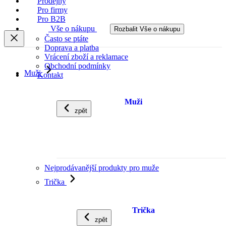
Prodejny
Pro firmy
Pro B2B
Vše o nákupu
Rozbalit Vše o nákupu
Často se ptáte
Doprava a platba
Vrácení zboží a reklamace
Obchodní podmínky
Muži
Kontakt
Muži
zpět
Nejprodávanější produkty pro muže
Trička
Trička
zpět