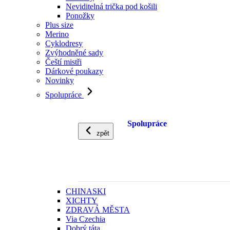
Neviditelná trička pod košili
Ponožky
Plus size
Merino
Cyklodresy
Zvýhodněné sady
Čeští mistři
Dárkové poukazy
Novinky
Spolupráce
Spolupráce
zpět
CHINASKI
XICHTY
ZDRAVÁ MĚSTA
Via Czechia
Dobrý táta