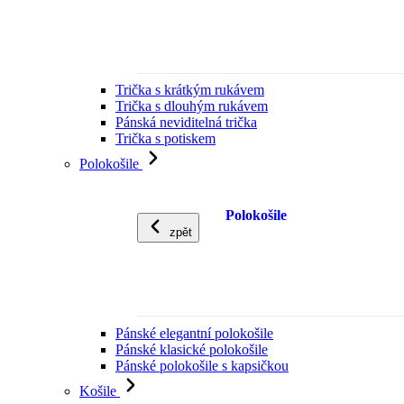
Trička s krátkým rukávem
Trička s dlouhým rukávem
Pánská neviditelná trička
Trička s potiskem
Polokošile
Polokošile
zpět
Pánské elegantní polokošile
Pánské klasické polokošile
Pánské polokošile s kapsičkou
Košile