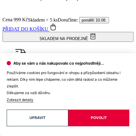
Cena
999 Kč
Doručíme:
Skladem > 5 ks
pondělí 10.08.
PŘIDAT DO KOŠÍKU
SKLADEM NA PRODEJNĚ
Aby se vám u nás nakupovalo co nejpohodlněji...
Doprava ZDARMA
od 2 500 Kč
Používáme cookies pro fungování e-shopu a přizpůsobení obsahu i
reklam. Díky nim lépe chápeme, co vám dělá radost a co můžeme
zlepšit.
Děkujeme za vaši důvěru.
Garance
vrácení peněz
Zobrazit detaily
UPRAVIT
POVOLIT
99% spokojenost
na Heurece