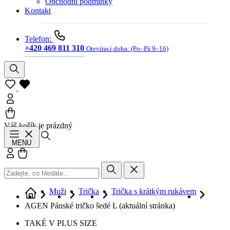
Obchodní podmínky
Kontakt
Telefon:
+420 469 811 310
Otevírací doba:
(Po–Pá 9–16)
Váš košík je prázdný
Hledat
MENU
Přihlásit se
Košík
Muži
Trička
Trička s krátkým rukávem
AGEN Pánské tričko šedé L
(aktuální stránka)
TAKÉ V PLUS SIZE