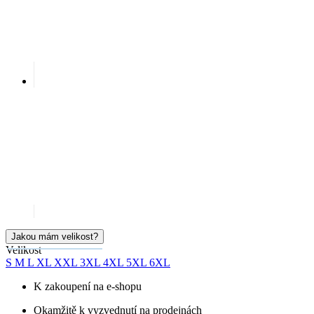
Jakou mám velikost?
Velikost
S
M
L
XL
XXL
3XL
4XL
5XL
6XL
K zakoupení na e-shopu
Okamžitě k vyzvednutí na prodejnách