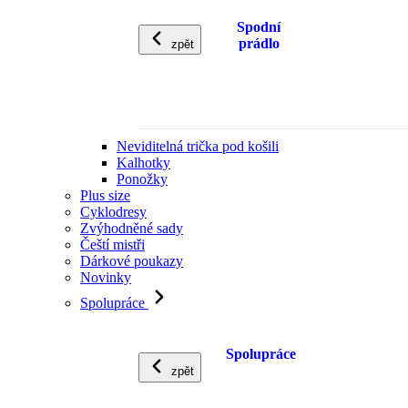
Spodní
prádlo
zpět
Neviditelná trička pod košili
Kalhotky
Ponožky
Plus size
Cyklodresy
Zvýhodněné sady
Čeští mistři
Dárkové poukazy
Novinky
Spolupráce
Spolupráce
zpět