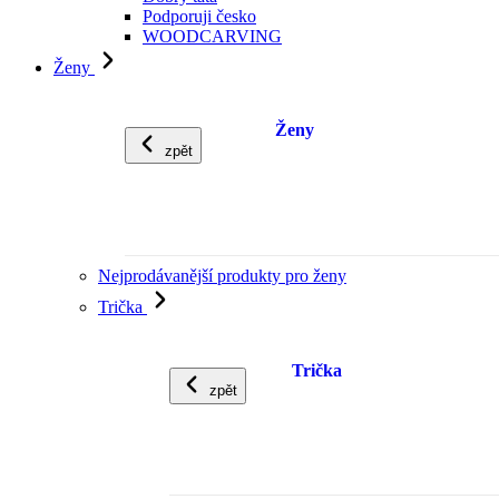
Podporuji česko
WOODCARVING
Ženy
Ženy
zpět
Nejprodávanější produkty pro ženy
Trička
Trička
zpět