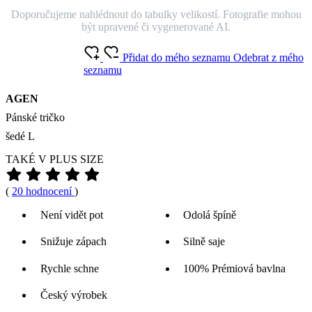
Doporučujeme nahlédnout do tabulky velikostí. Fotografie mohou
být upravené či vygenerované AI.
Přidat do mého seznamu
Odebrat z mého
seznamu
AGEN
Pánské tričko
šedé L
TAKÉ V PLUS SIZE
(
20 hodnocení
)
Není vidět pot
Odolá špíně
Snižuje zápach
Silně saje
Rychle schne
100% Prémiová bavlna
Český výrobek