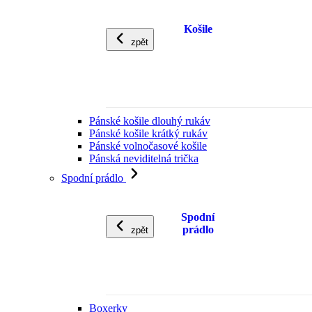
Košile
zpět
Pánské košile dlouhý rukáv
Pánské košile krátký rukáv
Pánské volnočasové košile
Pánská neviditelná trička
Spodní prádlo
Spodní
prádlo
zpět
Boxerky