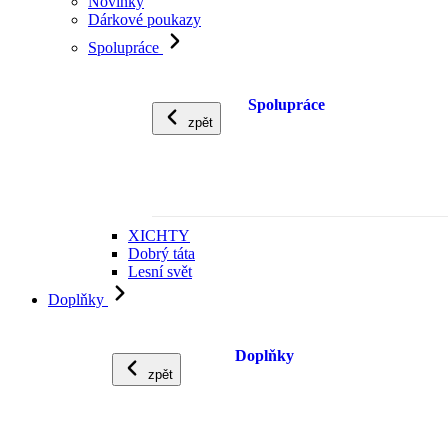
Novinky
Dárkové poukazy
Spolupráce
Spolupráce
zpět
XICHTY
Dobrý táta
Lesní svět
Doplňky
Doplňky
zpět