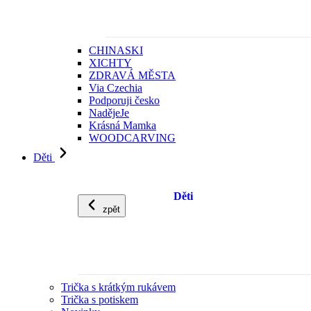
CHINASKI
XICHTY
ZDRAVÁ MĚSTA
Via Czechia
Podporuji česko
NadějeJe
Krásná Mamka
WOODCARVING
Děti
Děti
zpět
Trička s krátkým rukávem
Trička s potiskem