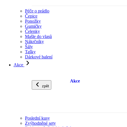
Péče o prádlo
Čepice
Ponožky
Gumičky
Čelenky
Mašle do vlasů
Nákrčníky
Šály
Tašky
Dárkové balení
Akce
Akce
zpět
Poslední kusy
Zvýhodněné sety