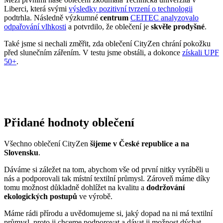
Liberci, která svými
výsledky pozitivní tvrzení o technologii
podtrhla. Následně výzkumné
centrum
CEITEC analyzovalo
odpařování vlhkosti
a potvrdilo, že oblečení je
skvěle prodyšné
.
Také jsme si nechali změřit, zda oblečení CityZen chrání pokožku
před slunečním zářením. V testu jsme obstáli, a dokonce
získali UPF
50+
.
Přidané hodnoty oblečení
Všechno oblečení CityZen
šijeme v České republice a na
Slovensku
.
Dáváme si záležet na tom, abychom vše od první nitky vyráběli u
nás a podporovali tak místní textilní průmysl. Zároveň máme díky
tomu možnost důkladně dohlížet na kvalitu a
dodržování
ekologických postupů
ve výrobě.
Máme rádi přírodu a uvědomujeme si, jaký dopad na ni má textilní
průmysl, proto ji chceme podporovat a dávat ji možnost dýchat.