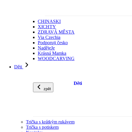
CHINASKI
XICHTY
ZDRAVÁ MĚSTA
Via Czechia
Podporuji česko
NadějeJe
Krásná Mamka
WOODCARVING
Děti
Děti
zpět
Trička s krátkým rukávem
Trička s potiskem