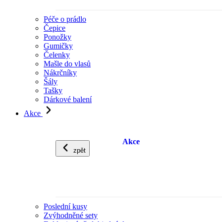
Péče o prádlo
Čepice
Ponožky
Gumičky
Čelenky
Mašle do vlasů
Nákrčníky
Šály
Tašky
Dárkové balení
Akce
Akce
zpět
Poslední kusy
Zvýhodněné sety