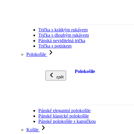
Trička s krátkým rukávem
Trička s dlouhým rukávem
Pánská neviditelná trička
Trička s potiskem
Polokošile
Polokošile
zpět
Pánské elegantní polokošile
Pánské klasické polokošile
Pánské polokošile s kapsičkou
Košile