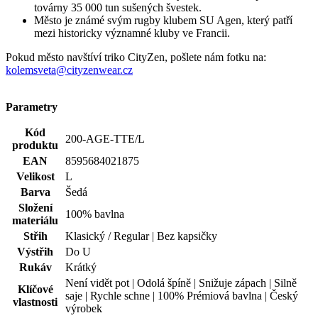
továrny 35 000 tun sušených švestek.
Město je známé svým rugby klubem SU Agen, který patří
mezi historicky významné kluby ve Francii.
Pokud město navštíví triko CityZen, pošlete nám fotku na:
kolemsveta@cityzenwear.cz
Parametry
Kód
200-AGE-TTE/L
produktu
EAN
8595684021875
Velikost
L
Barva
Šedá
Složení
100% bavlna
materiálu
Střih
Klasický / Regular | Bez kapsičky
Výstřih
Do U
Rukáv
Krátký
Není vidět pot | Odolá špíně | Snižuje zápach | Silně
Klíčové
saje | Rychle schne | 100% Prémiová bavlna | Český
vlastnosti
výrobek