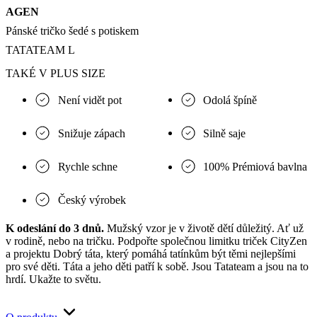
AGEN
Pánské tričko šedé s potiskem
TATATEAM L
TAKÉ V PLUS SIZE
Není vidět pot
Odolá špíně
Snižuje zápach
Silně saje
Rychle schne
100% Prémiová bavlna
Český výrobek
K odeslání do 3 dnů.
Mužský vzor je v životě dětí důležitý. Ať už
v rodině, nebo na tričku. Podpořte společnou limitku triček CityZen
a projektu Dobrý táta, který pomáhá tatínkům být těmi nejlepšími
pro své děti. Táta a jeho děti patří k sobě. Jsou Tatateam a jsou na to
hrdí. Ukažte to světu.