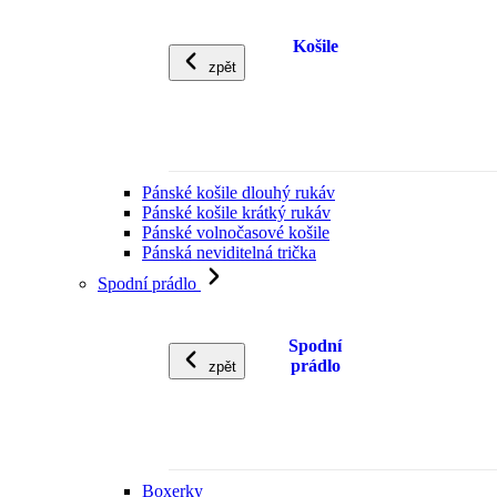
Košile
zpět
Pánské košile dlouhý rukáv
Pánské košile krátký rukáv
Pánské volnočasové košile
Pánská neviditelná trička
Spodní prádlo
Spodní
prádlo
zpět
Boxerky