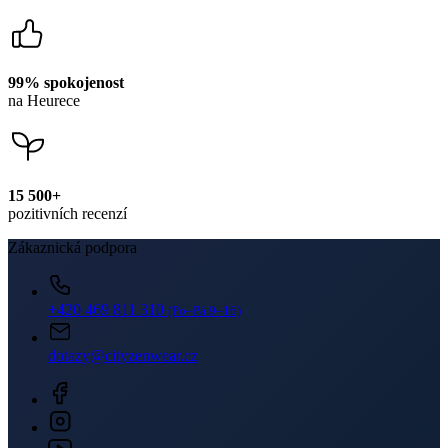
99% spokojenost
na Heurece
15 500+
pozitivních recenzí
Zákaznická podpora
+420 469 811 310
(Po–Pá 9–16)
dotazy@cityzenwear.cz