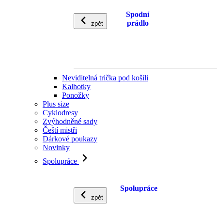
Spodní
prádlo
zpět
Neviditelná trička pod košili
Kalhotky
Ponožky
Plus size
Cyklodresy
Zvýhodněné sady
Čeští mistři
Dárkové poukazy
Novinky
Spolupráce
Spolupráce
zpět