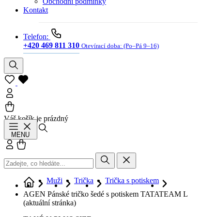
Obchodní podmínky
Kontakt
Telefon:
+420 469 811 310
Otevírací doba:
(Po–Pá 9–16)
Váš košík je prázdný
Hledat
MENU
Přihlásit se
Košík
Muži
Trička
Trička s potiskem
AGEN Pánské tričko šedé s potiskem TATATEAM L
(aktuální stránka)