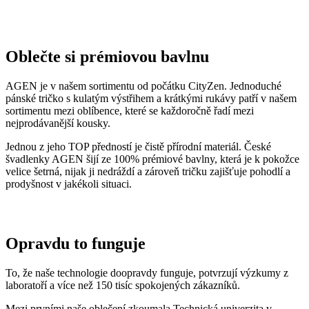
Oblečte si prémiovou bavlnu
AGEN je v našem sortimentu od počátku CityZen. Jednoduché
pánské tričko s kulatým výstřihem a krátkými rukávy patří v našem
sortimentu mezi oblíbence, které se každoročně řadí mezi
nejprodávanější kousky.
Jednou z jeho TOP předností je čistě přírodní materiál. České
švadlenky AGEN šijí ze 100% prémiové bavlny, která je k pokožce
velice šetrná, nijak ji nedráždí a zároveň tričku zajišťuje pohodlí a
prodyšnost v jakékoli situaci.
Opravdu to funguje
To, že naše technologie doopravdy funguje, potvrzují výzkumy z
laboratoří a více než 150 tisíc spokojených zákazníků.
Mezi prvními naše oblečení zkoumala Technická univerzita v