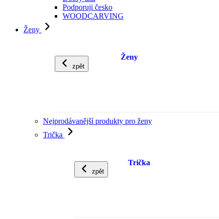
Podporuji česko
WOODCARVING
Ženy
Ženy
zpět
Nejprodávanější produkty pro ženy
Trička
Trička
zpět