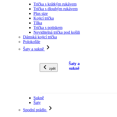
Trička s krátkým rukávem
Trička s dlouhým rukávem
Plus size
Kojicí trička
Tílka
Trička s potiskem
Neviditelná trička pod košili
Dámská kojicí trička
Polokošile
Šaty a sukně
Šaty a
sukně
zpět
Sukně
Šaty
Spodní prádlo