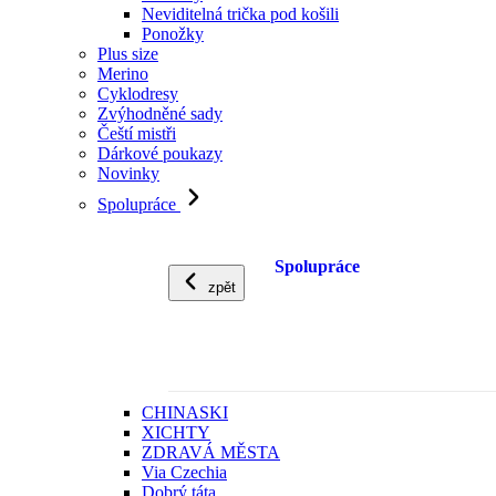
Neviditelná trička pod košili
Ponožky
Plus size
Merino
Cyklodresy
Zvýhodněné sady
Čeští mistři
Dárkové poukazy
Novinky
Spolupráce
Spolupráce
zpět
CHINASKI
XICHTY
ZDRAVÁ MĚSTA
Via Czechia
Dobrý táta