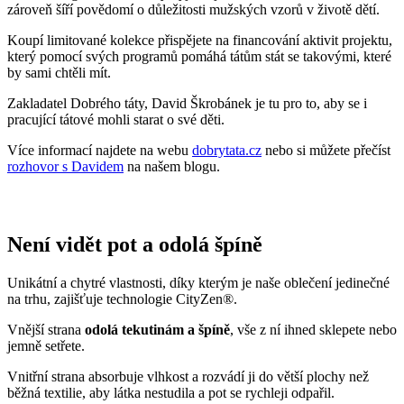
zároveň šíří povědomí o důležitosti mužských vzorů v životě dětí.
Koupí limitované kolekce přispějete na financování aktivit projektu,
který pomocí svých programů pomáhá tátům stát se takovými, které
by sami chtěli mít.
Zakladatel Dobrého táty, David Škrobánek je tu pro to, aby se i
pracující tátové mohli starat o své děti.
Více informací najdete na webu
dobrytata.cz
nebo si můžete přečíst
rozhovor s Davidem
na našem blogu.
Není vidět pot a odolá špíně
Unikátní a chytré vlastnosti, díky kterým je naše oblečení jedinečné
na trhu, zajišťuje technologie CityZen®.
Vnější strana
odolá tekutinám a špíně
, vše z ní ihned sklepete nebo
jemně setřete.
Vnitřní strana absorbuje vlhkost a rozvádí ji do větší plochy než
běžná textilie, aby látka nestudila a pot se rychleji odpařil.