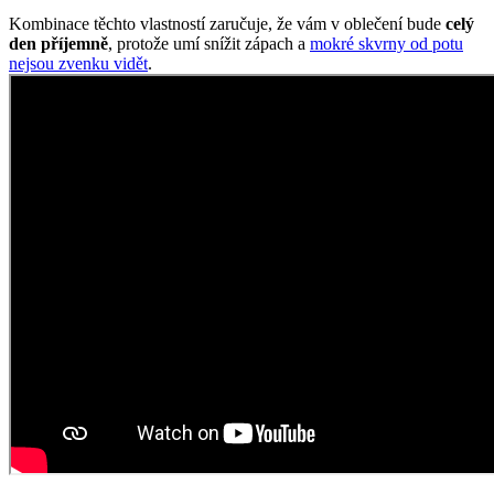
Kombinace těchto vlastností zaručuje, že vám v oblečení bude
celý
den příjemně
, protože umí snížit zápach a
mokré skvrny od potu
nejsou zvenku vidět
.