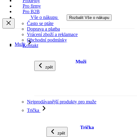
Prodejny
Pro firmy
Pro B2B
Vše o nákupu
Rozbalit Vše o nákupu
Často se ptáte
Doprava a platba
Vrácení zboží a reklamace
Obchodní podmínky
Muži
Kontakt
Muži
zpět
Nejprodávanější produkty pro muže
Trička
Trička
zpět