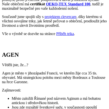
Naše oblečení má
certifikát
OEKO-TEX Standard 100
, tudíž je
maximálně bezpečné pro vaše každodenní nošení.
Současně jsme spojili síly s
projektem clevercare
, díky kterému si
všichni osvojíme triky, jak šetrně pečovat o oblečení, prodloužit jeho
životnost a ulevit životnímu prostředí.
Vše o výrobě se dozvíte na stránce
Příběh trika
.
AGEN
Věděli jste, že...?
Agen je město v jihozápadní Francii, ve kterém žije cca 35 tis.
obyvatel. Má strategickou polohu mezi městy Bordeaux a Toulouse
na řece Garonne.
Zajímavosti:
Město založili Římané pod názvem Aginum a má bohatou
antickou i středověkou historii.
Jsou zde rozsáhlé švestkové sady, v současnosti opouští