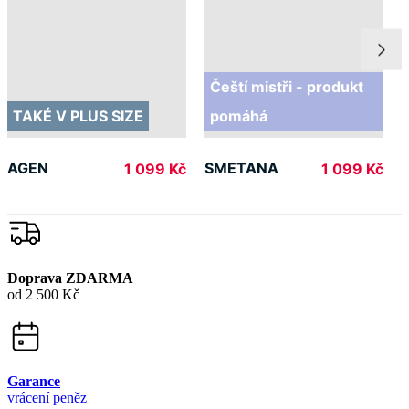
Čeští mistři - produkt
TAKÉ V PLUS SIZE
pomáhá
AGEN
SMETANA
1 099 Kč
1 099 Kč
Doprava ZDARMA
od 2 500 Kč
Garance
vrácení peněz