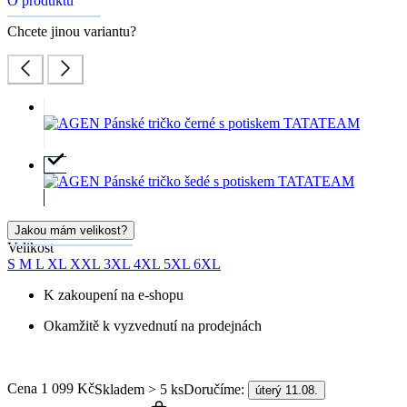
O produktu
Chcete jinou variantu?
Jakou mám velikost?
Velikost
S
M
L
XL
XXL
3XL
4XL
5XL
6XL
K zakoupení na e-shopu
Okamžitě k vyzvednutí na prodejnách
Cena
1 099 Kč
Doručíme:
Skladem > 5 ks
úterý 11.08.