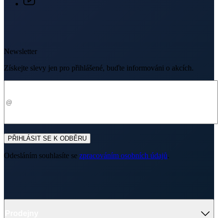
Newsletter
Získejte slevy jen pro přihlášené, buďte informováni o akcích.
Váš e-mail
PŘIHLÁSIT SE K ODBĚRU
Odesláním souhlasíte se
zpracováním osobních údajů
.
Prodejny