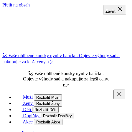
Přejít na obsah
Zavřít
Zavřít
Zavřít
🚀 Vaše oblíbené kousky nyní v balíčku. Objevte výhody sad a
nakupujte za lepší ceny. 👉
🚀 Vaše oblíbené kousky nyní v balíčku.
Objevte výhody sad a nakupujte za lepší ceny.
👉
Muži
Rozbalit Muži
Ženy
Rozbalit Ženy
Děti
Rozbalit Děti
Doplňky
Rozbalit Doplňky
Akce
Rozbalit Akce