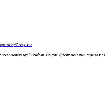
jte za lepší ceny. 👉
blíbené kousky nyní v balíčku. Objevte výhody sad a nakupujte za lepš