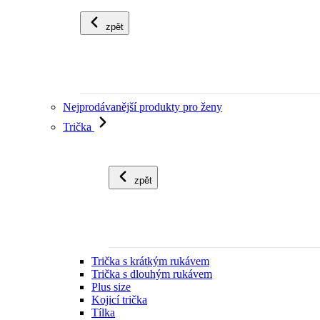
zpět
Nejprodávanější produkty pro ženy
Trička
zpět
Trička s krátkým rukávem
Trička s dlouhým rukávem
Plus size
Kojicí trička
Tílka