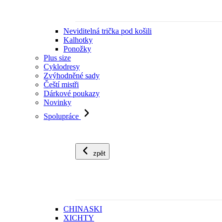
Neviditelná trička pod košili
Kalhotky
Ponožky
Plus size
Cyklodresy
Zvýhodněné sady
Čeští mistři
Dárkové poukazy
Novinky
Spolupráce
zpět
CHINASKI
XICHTY