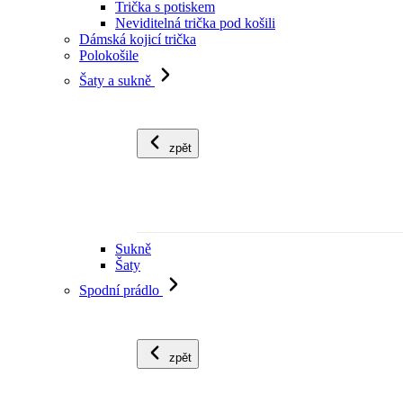
Trička s potiskem
Neviditelná trička pod košili
Dámská kojicí trička
Polokošile
Šaty a sukně
zpět
Sukně
Šaty
Spodní prádlo
zpět