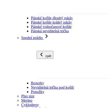
Pánské košile dlouhý rukáv
Pánské košile krátký rukáv
Pánské volnočasové košile
Pánská neviditelná trička
Spodní prádlo
zpět
Boxerky
Neviditelná trička pod košili
Ponožky
Plus size
Merino
Cyklodresy