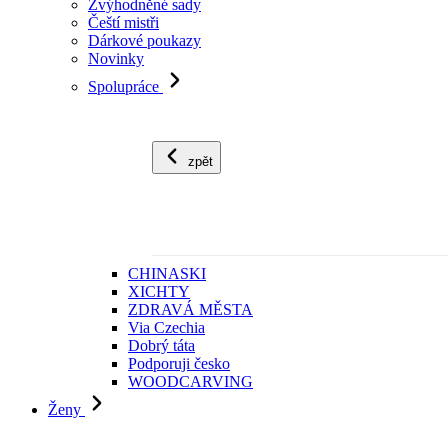
Zvýhodněné sady
Čeští mistři
Dárkové poukazy
Novinky
Spolupráce
zpět
CHINASKI
XICHTY
ZDRAVÁ MĚSTA
Via Czechia
Dobrý táta
Podporuji česko
WOODCARVING
Ženy