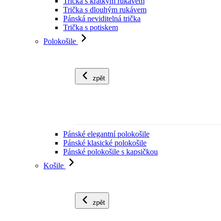
Trička s krátkým rukávem
Trička s dlouhým rukávem
Pánská neviditelná trička
Trička s potiskem
Polokošile
zpět
Pánské elegantní polokošile
Pánské klasické polokošile
Pánské polokošile s kapsičkou
Košile
zpět