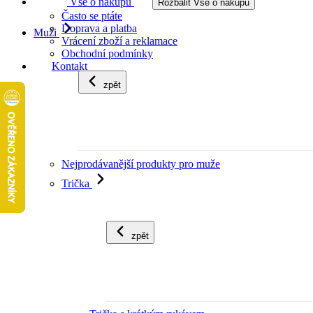
Vše o nákupu
Rozbalit Vše o nákupu
Často se ptáte
Doprava a platba
Muži
Vrácení zboží a reklamace
Obchodní podmínky
Kontakt
zpět
Nejprodávanější produkty pro muže
Trička
zpět