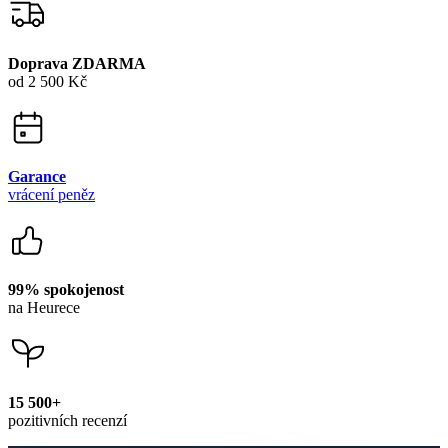
Garance
vrácení peněz
99% spokojenost
na Heurece
15 500+
pozitivních recenzí
Zákaznická podpora
+420 469 811 310
(Po–Pá 9–16)
dotazy@cityzenwear.cz