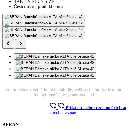
TAKÉ V PLUS SIZE
Čeští mistři - produkt pomáhá
Doporučujeme nahlédnout do tabulky velikostí. Fotografie mohou
být upravené či vygenerované AI.
Přidat do mého seznamu
Odebrat
z mého seznamu
BERAN