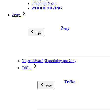
Podporuji česko
WOODCARVING
Ženy
Ženy
zpět
Nejprodávanější produkty pro ženy
Trička
Trička
zpět