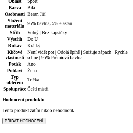
Rukáv
Krátký
Klíčové
Není vidět pot | Odolá špíně | Snižuje zápach | Rychle
vlastnosti
schne | 95% Prémiová bavlna
Potisk
Ano
Pohlaví
Žena
Typ
Trička
oblečení
Spolupráce
Čeští mistři
Hodnocení produktu
Tento produkt zatím nikdo nehodnotil.
PŘIDAT HODNOCENÍ
Vybrali jsme pro vás