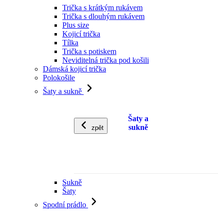
Trička s krátkým rukávem
Trička s dlouhým rukávem
Plus size
Kojicí trička
Tílka
Trička s potiskem
Neviditelná trička pod košili
Dámská kojicí trička
Polokošile
Šaty a sukně
Šaty a
sukně
zpět
Sukně
Šaty
Spodní prádlo