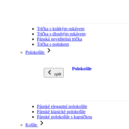
Trička s krátkým rukávem
Trička s dlouhým rukávem
Pánská neviditelná trička
Trička s potiskem
Polokošile
Polokošile
zpět
Pánské elegantní polokošile
Pánské klasické polokošile
Pánské polokošile s kapsičkou
Košile