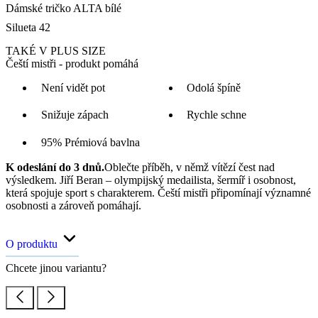
Dámské tričko ALTA bílé
Silueta 42
TAKÉ V PLUS SIZE
Čeští mistři - produkt pomáhá
Není vidět pot
Odolá špíně
Snižuje zápach
Rychle schne
95% Prémiová bavlna
K odeslání do 3 dnů.
Oblečte příběh, v němž vítězí čest nad
výsledkem. Jiří Beran – olympijský medailista, šermíř i osobnost,
která spojuje sport s charakterem. Čeští mistři připomínají významné
osobnosti a zároveň pomáhají.
O produktu
Chcete jinou variantu?