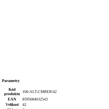
Parametry
Kód
100-ALT-CMBER/42
produktu
EAN
8595684032543
Velikost
42
Oblast
Sport
Barva
Bílá
Osobnosti
Beran Jiří
Složení
95% bavlna, 5% elastan
materiálu
Střih
Volný | Bez kapsičky
Výstřih
Do U