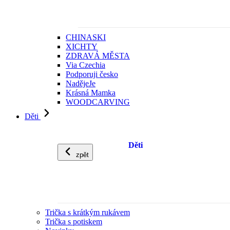
CHINASKI
XICHTY
ZDRAVÁ MĚSTA
Via Czechia
Podporuji česko
NadějeJe
Krásná Mamka
WOODCARVING
Děti
Děti
zpět
Trička s krátkým rukávem
Trička s potiskem