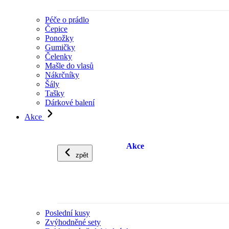
Péče o prádlo
Čepice
Ponožky
Gumičky
Čelenky
Mašle do vlasů
Nákrčníky
Šály
Tašky
Dárkové balení
Akce
Akce
zpět
Poslední kusy
Zvýhodněné sety