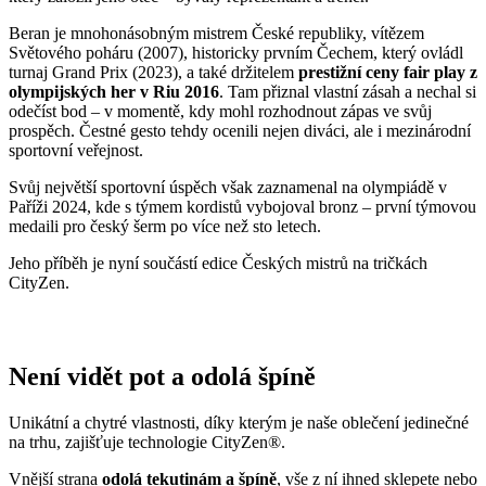
Svůj největší sportovní úspěch však zaznamenal na olympiádě v
Paříži 2024, kde s týmem kordistů vybojoval bronz – první týmovou
medaili pro český šerm po více než sto letech.
Jeho příběh je nyní součástí edice Českých mistrů na tričkách
CityZen.
Není vidět pot a odolá špíně
Unikátní a chytré vlastnosti, díky kterým je naše oblečení jedinečné
na trhu, zajišťuje technologie CityZen®.
Vnější strana
odolá tekutinám a špíně
, vše z ní ihned sklepete nebo
jemně setřete.
Vnitřní strana absorbuje vlhkost a rozvádí ji do větší plochy než
běžná textilie, aby látka nestudila a pot se rychleji odpařil.
U bílé barvy je třeba počítat s nižší savostí z důvodu peroxidové
lázně, kterou tričko prošlo, aby mělo tu správnou sněhovou barvu.
Bavlna má totiž od přírody odstín „světlého kapučína“. Stále si ale