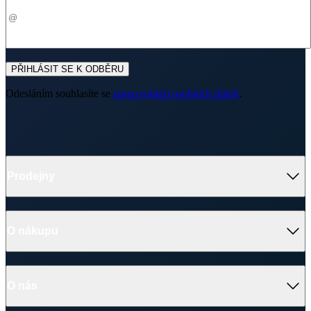
Prodejny
O nákupu
O nás
Doprava
Platba