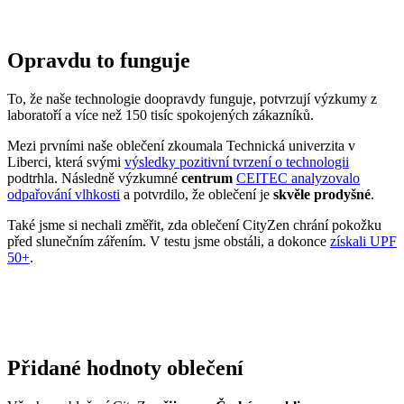
Mezi prvními naše oblečení zkoumala Technická univerzita v
Liberci, která svými
výsledky pozitivní tvrzení o technologii
podtrhla. Následně výzkumné
centrum
CEITEC analyzovalo
odpařování vlhkosti
a potvrdilo, že oblečení je
skvěle prodyšné
.
Také jsme si nechali změřit, zda oblečení CityZen chrání pokožku
před slunečním zářením. V testu jsme obstáli, a dokonce
získali UPF
50+
.
Přidané hodnoty oblečení
Všechno oblečení CityZen
šijeme v České republice a na
Slovensku
.
Dáváme si záležet na tom, abychom vše od první nitky vyráběli u
nás a podporovali tak místní textilní průmysl. Zároveň máme díky
tomu možnost důkladně dohlížet na kvalitu a
dodržování
ekologických postupů
ve výrobě.
Máme rádi přírodu a uvědomujeme si, jaký dopad na ni má textilní