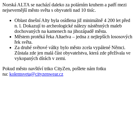
Za druhé světové války bylo město zcela vypálené Němci.
Zůstala zde jen malá část obyvatelstva, která zde přežívala ve
vykopaných dírách v zemi.
Pokud město navštíví triko CityZen, pošlete nám fotku
na:
kolemsveta@cityzenwear.cz