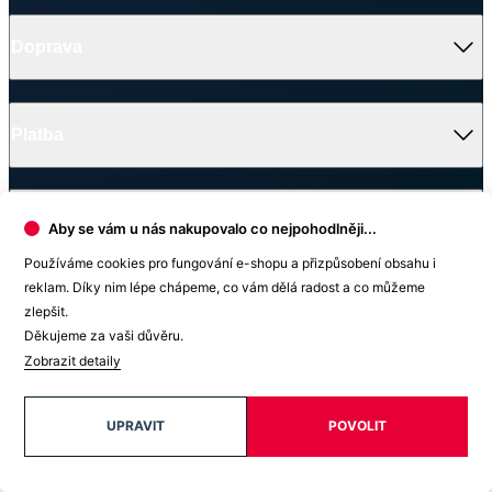
V médiích
Ocenění
© 2026 CityZen
| vytvořil
emorfiq
Aby se vám u nás nakupovalo co nejpohodlněji...
Zavřít
Používáme cookies pro fungování e-shopu a přizpůsobení obsahu i
Skladem na prodejně
reklam. Díky nim lépe chápeme, co vám dělá radost a co můžeme
zlepšit.
1
Výběr prodejny
2
Dodací údaje
3
Odeslání rezervace
Děkujeme za vaši důvěru.
Zobrazit detaily
Vyhledat prodejnu
UPRAVIT
POVOLIT
Hledanému výrazu neodpovídají žádné výsledky