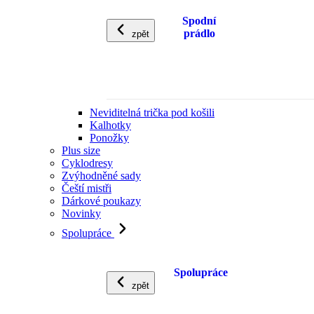
Spodní
prádlo
zpět
Neviditelná trička pod košili
Kalhotky
Ponožky
Plus size
Cyklodresy
Zvýhodněné sady
Čeští mistři
Dárkové poukazy
Novinky
Spolupráce
Spolupráce
zpět