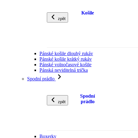
Košile
zpět
Pánské košile dlouhý rukáv
Pánské košile krátký rukáv
Pánské volnočasové košile
Pánská neviditelná trička
Spodní prádlo
Spodní
prádlo
zpět
Boxerky