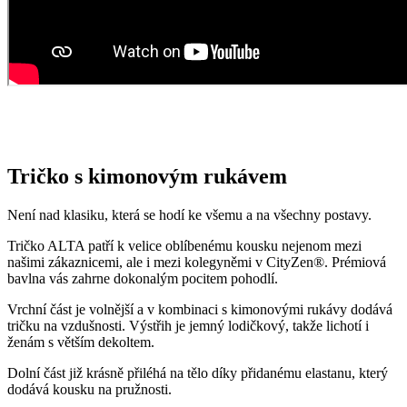
Tričko s kimonovým rukávem
Není nad klasiku, která se hodí ke všemu a na všechny postavy.
Tričko ALTA patří k velice oblíbenému kousku nejenom mezi
našimi zákaznicemi, ale i mezi kolegyněmi v CityZen®. Prémiová
bavlna vás zahrne dokonalým pocitem pohodlí.
Vrchní část je volnější a v kombinaci s kimonovými rukávy dodává
tričku na vzdušnosti. Výstřih je jemný lodičkový, takže lichotí i
ženám s větším dekoltem.
Dolní část již krásně přiléhá na tělo díky přidanému elastanu, který
dodává kousku na pružnosti.
Opravdu to funguje
To, že naše technologie doopravdy funguje, potvrzují výzkumy z
laboratoří a více než 150 tisíc spokojených zákazníků.