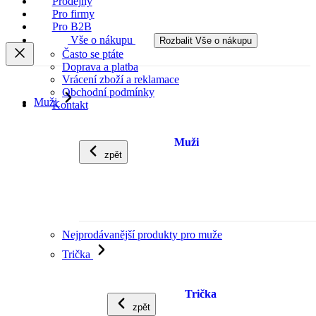
Prodejny
Pro firmy
Pro B2B
Vše o nákupu
Rozbalit Vše o nákupu
Často se ptáte
Doprava a platba
Vrácení zboží a reklamace
Obchodní podmínky
Muži
Kontakt
Muži
zpět
Nejprodávanější produkty pro muže
Trička
Trička
zpět