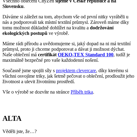
průmysl, proto ji chceme podporovat a dávat ji možnost dýchat.
Naše oblečení má
certifikát
OEKO-TEX Standard 100
, tudíž je
maximálně bezpečné pro vaše každodenní nošení.
Současně jsme spojili síly s
projektem clevercare
, díky kterému si
všichni osvojíme triky, jak šetrně pečovat o oblečení, prodloužit jeho
životnost a ulevit životnímu prostředí.
Vše o výrobě se dozvíte na stránce
Příběh trika
.
ALTA
Věděli jste, že…?
Norská ALTA se nachází daleko za polárním kruhem a patří mezi
nejsevernější město světa s obyvateli nad 10 tisíc.
Oblast dnešní Alty byla osídlena již minimálně 4 200 let před
n. l. Dokazují to archeologické nálezy nástěnných maleb
dochovaných na kamenech na jihozápadě města.
Městem protéká řeka Altaelva – jedna z nejlepších lososových
řek světa.