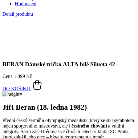
BERAN
Dámské tričko ALTA bílé Silueta 42
Cena
1 099 Kč
DO KOŠÍKU
Jiří Beran (18. ledna 1982)
Přední český šermíř a olympijský medailista, který se stal symbolem
nejen sportovního mistrovství, ale i
čestného chování
a vnitřní
integrity. Šerm začal trénovat ve čtrnácti letech v klubu SC Praha,
který založil jeho otec – bývalý reprezentant a trenér.
Beran je mnohonásobným mistrem České republiky, vítězem
Světového poháru (2007), historicky prvním Čechem, který ovládl
turnaj Grand Prix (2023), a také držitelem
prestižní ceny fair play z
olympijských her v Riu 2016
. Tam přiznal vlastní zásah a nechal si
odečíst bod – v momentě, kdy mohl rozhodnout zápas ve svůj
prospěch. Čestné gesto tehdy ocenili nejen diváci, ale i mezinárodní
sportovní veřejnost.