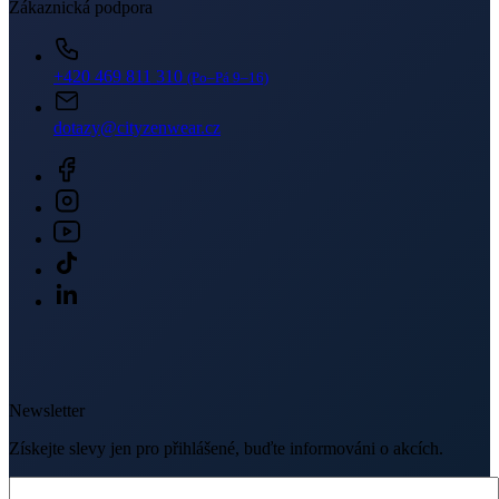
Newsletter
Získejte slevy jen pro přihlášené, buďte informováni o akcích.
Váš e-mail
PŘIHLÁSIT SE K ODBĚRU
Odesláním souhlasíte se
zpracováním osobních údajů
.