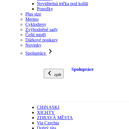
Neviditelná trička pod košili
Ponožky
Plus size
Merino
Cyklodresy
Zvýhodněné sady
Čeští mistři
Dárkové poukazy
Novinky
Spolupráce
Spolupráce
zpět
CHINASKI
XICHTY
ZDRAVÁ MĚSTA
Via Czechia
Dobrý táta