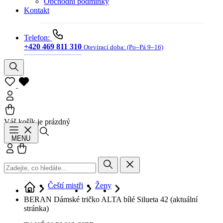
Obchodní podmínky
Kontakt
Telefon:
+420 469 811 310
Otevírací doba:
(Po–Pá 9–16)
Váš košík je prázdný
Hledat
MENU
Přihlásit se
Košík
Čeští mistři
Ženy
BERAN Dámské tričko ALTA bílé Silueta 42
(aktuální
stránka)