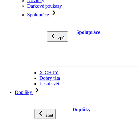
Novinky
Dárkové poukazy
Spolupráce
Spolupráce
zpět
XICHTY
Dobrý táta
Lesní svět
Doplňky
Doplňky
zpět