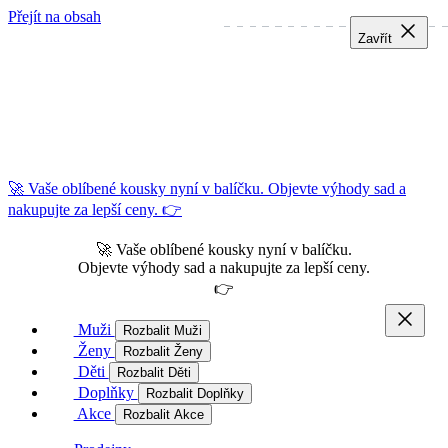
Přejít na obsah
Zavřít
Zavřít
Zavřít
🚀 Vaše oblíbené kousky nyní v balíčku. Objevte výhody sad a
nakupujte za lepší ceny. 👉
🚀 Vaše oblíbené kousky nyní v balíčku.
Objevte výhody sad a nakupujte za lepší ceny.
👉
Muži
Rozbalit Muži
Ženy
Rozbalit Ženy
Děti
Rozbalit Děti
Doplňky
Rozbalit Doplňky
Akce
Rozbalit Akce