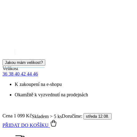
Jakou mám velikost?
Velikost
36
38
40
42
44
46
K zakoupení na e-shopu
Okamžitě k vyzvednutí na prodejnách
Cena
1 099 Kč
Doručíme:
Skladem > 5 ks
středa 12.08.
PŘIDAT DO KOŠÍKU
Doprava ZDARMA
od 2 500 Kč