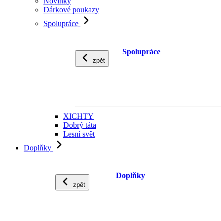
Novinky
Dárkové poukazy
Spolupráce
Spolupráce
zpět
XICHTY
Dobrý táta
Lesní svět
Doplňky
Doplňky
zpět