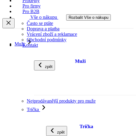
Prodejny
Pro firmy
Pro B2B
Vše o nákupu
Rozbalit Vše o nákupu
Často se ptáte
Doprava a platba
Vrácení zboží a reklamace
Obchodní podmínky
Muži
Kontakt
Muži
zpět
Nejprodávanější produkty pro muže
Trička
Trička
zpět