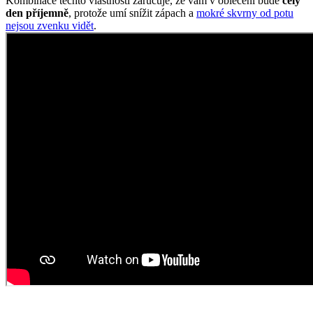
Prodyšné ponožky, které odvádí vlhkost
Bavlněné ponožky BRIXEN jsou ideální na každodenní nošení do
práce nebo na doma. Díky černé barvě jsou neutrální.
Logo či jiné barevné detaily jsme decentně umístili na chodilo,
zároveň je jednoduše ukryjete pod kalhoty.
Ponožky jsme ušili tak, aby byly
dostatečně odolné na nejvíce
zatěžovaných místech, a to na patě a špičce
.
Komfort nošení také zvyšuje
antibakteriální vlákno
, které
eliminuje zápach
a stretchový pruh, díky kterému vám ponožky
dokonale přilnou k chodidlu.
Jsou prodyšné, ale zároveň silně sají