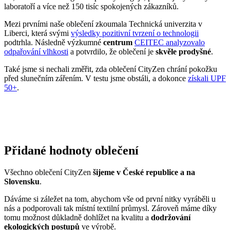
Všechno oblečení CityZen
šijeme v České republice a na
Slovensku
.
Dáváme si záležet na tom, abychom vše od první nitky vyráběli u
nás a podporovali tak místní textilní průmysl. Zároveň máme díky
tomu možnost důkladně dohlížet na kvalitu a
dodržování
ekologických postupů
ve výrobě.
Máme rádi přírodu a uvědomujeme si, jaký dopad na ni má textilní
průmysl, proto ji chceme podporovat a dávat ji možnost dýchat.
Naše oblečení má
certifikát
OEKO-TEX Standard 100
, tudíž je
maximálně bezpečné pro vaše každodenní nošení.
Současně jsme spojili síly s
projektem clevercare
, díky kterému si
všichni osvojíme triky, jak šetrně pečovat o oblečení, prodloužit jeho
životnost a ulevit životnímu prostředí.
Vše o výrobě se dozvíte na stránce
Příběh trika
.
BRIXEN