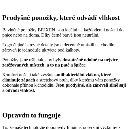
a odvádí vlhkost.
Opravdu to funguje
To, že naše technologie doopravdy funguje, potvrzují výzkumy z
laboratoří a více než 150 tisíc spokojených zákazníků.
Mezi prvními naše oblečení zkoumala Technická univerzita v
Liberci, která svými
výsledky pozitivní tvrzení o technologii
podtrhla. Následně výzkumné
centrum
CEITEC analyzovalo
odpařování vlhkosti
a potvrdilo, že oblečení je
skvěle prodyšné
.
Také jsme si nechali změřit, zda oblečení CityZen chrání pokožku
před slunečním zářením. V testu jsme obstáli, a dokonce
získali UPF
50+
.
Přidané hodnoty oblečení