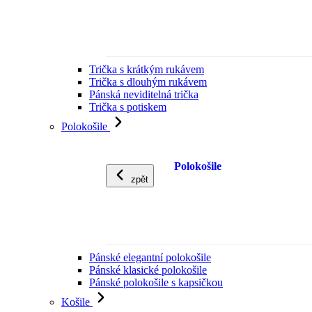
Trička s krátkým rukávem
Trička s dlouhým rukávem
Pánská neviditelná trička
Trička s potiskem
Polokošile
Polokošile
zpět
Pánské elegantní polokošile
Pánské klasické polokošile
Pánské polokošile s kapsičkou
Košile