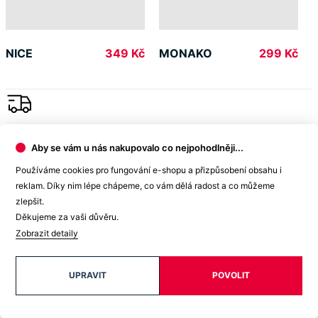
Garance
vrácení peněz
99% spokojenost
na Heurece
Aby se vám u nás nakupovalo co nejpohodlněji...
15 500+
Používáme cookies pro fungování e-shopu a přizpůsobení obsahu i
pozitivních recenzí
reklam. Díky nim lépe chápeme, co vám dělá radost a co můžeme
zlepšit.
Zákaznická podpora
Děkujeme za vaši důvěru.
Zobrazit detaily
+420 469 811 310
(Po–Pá 9–16)
UPRAVIT
POVOLIT
dotazy@cityzenwear.cz