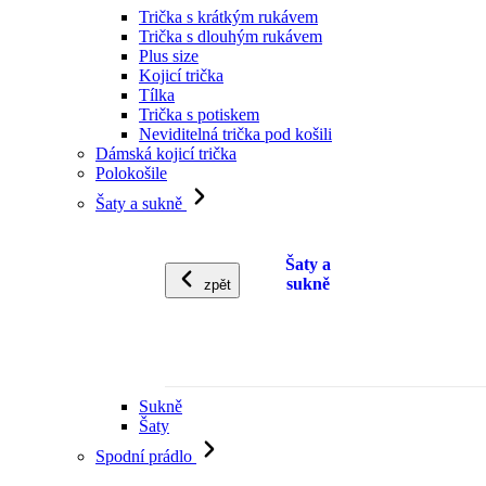
Trička s krátkým rukávem
Trička s dlouhým rukávem
Plus size
Kojicí trička
Tílka
Trička s potiskem
Neviditelná trička pod košili
Dámská kojicí trička
Polokošile
Šaty a sukně
Šaty a
sukně
zpět
Sukně
Šaty
Spodní prádlo