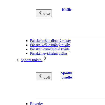
Košile
zpět
Pánské košile dlouhý rukáv
Pánské košile krátký rukáv
Pánské volnočasové košile
Pánská neviditelná trička
Spodní prádlo
Spodní
prádlo
zpět
Boxerky