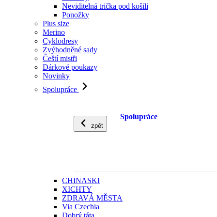
Neviditelná trička pod košili
Ponožky
Plus size
Merino
Cyklodresy
Zvýhodněné sady
Čeští mistři
Dárkové poukazy
Novinky
Spolupráce
Spolupráce
zpět
CHINASKI
XICHTY
ZDRAVÁ MĚSTA
Via Czechia
Dobrý táta