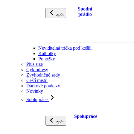
Spodní
prádlo
zpět
Neviditelná trička pod košili
Kalhotky
Ponožky
Plus size
Cyklodresy
Zvýhodněné sady
Čeští mistři
Dárkové poukazy
Novinky
Spolupráce
Spolupráce
zpět