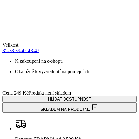
HLÍDAT DOSTUPNOST
SKLADEM NA PRODEJNĚ
Doprava ZDARMA
od 2 500 Kč
Garance
vrácení peněz
99% spokojenost
na Heurece
15 500+
pozitivních recenzí