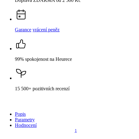
Popis
Parametry
Hodnocení
1
Detail produktu
BRIXEN
Ponožky černé/červené 39-42
Cena
249 Kč
HLÍDAT DOSTUPNOST
Není vidět pot a odolá špíně
Unikátní a chytré vlastnosti, díky kterým je naše oblečení jedinečné