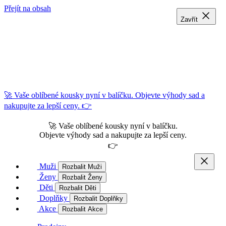
Přejít na obsah
Zavřít
Zavřít
Zavřít
🚀 Vaše oblíbené kousky nyní v balíčku. Objevte výhody sad a
nakupujte za lepší ceny. 👉
🚀 Vaše oblíbené kousky nyní v balíčku.
Objevte výhody sad a nakupujte za lepší ceny.
👉
Muži
Rozbalit Muži
Ženy
Rozbalit Ženy
Děti
Rozbalit Děti
Doplňky
Rozbalit Doplňky
Akce
Rozbalit Akce