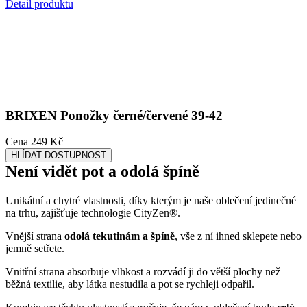
na trhu, zajišťuje technologie CityZen®.
Vnější strana
odolá tekutinám a špíně
, vše z ní ihned sklepete nebo
jemně setřete.
Vnitřní strana absorbuje vlhkost a rozvádí ji do větší plochy než
běžná textilie, aby látka nestudila a pot se rychleji odpařil.
Kombinace těchto vlastností zaručuje, že vám v oblečení bude
celý
den příjemně
, protože umí snížit zápach a
mokré skvrny od potu
nejsou zvenku vidět
.