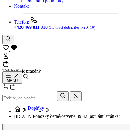
Obchodní podmínky
Kontakt
Telefon:
+420 469 811 310
Otevírací doba:
(Po–Pá 9–16)
Váš košík je prázdný
Hledat
MENU
Přihlásit se
Košík
Doplňky
BRIXEN Ponožky černé/červené 39-42
(aktuální stránka)