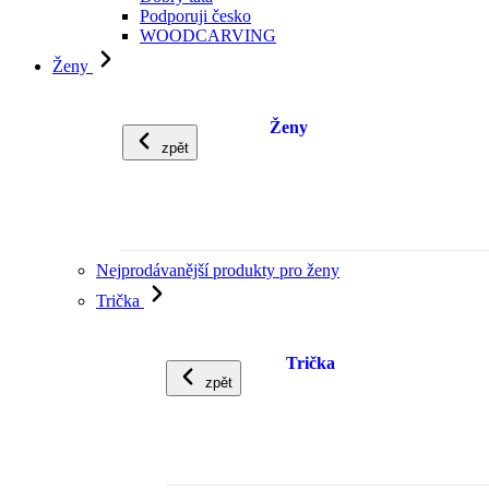
Podporuji česko
WOODCARVING
Ženy
Ženy
zpět
Nejprodávanější produkty pro ženy
Trička
Trička
zpět