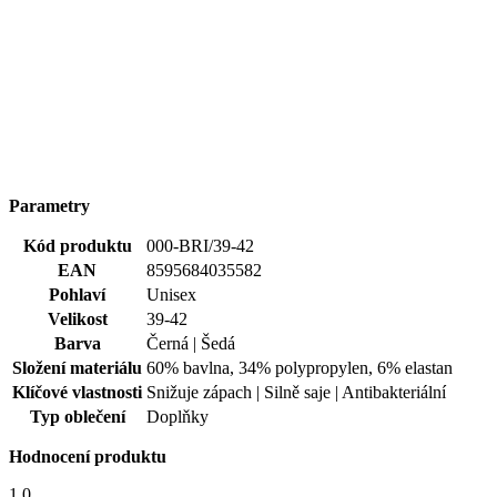
Barva
Černá | Šedá
Složení materiálu
60% bavlna, 34% polypropylen, 6% elastan
Klíčové vlastnosti
Snižuje zápach | Silně saje | Antibakteriální
Typ oblečení
Doplňky
Hodnocení produktu
1,0
Hodnotilo
1 uživatelů
5
0×
4
0×
3
0×
2
0×