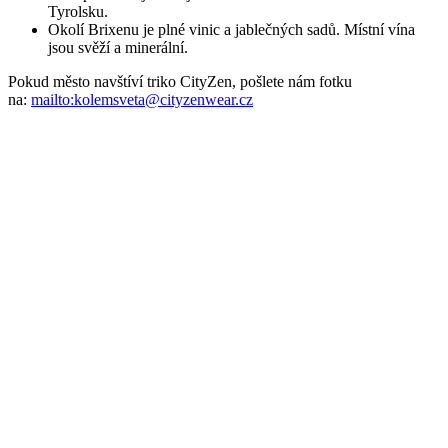
Parametry
Kód produktu
000-BRI/39-42
EAN
8595684035582
Pohlaví
Unisex
Velikost
39-42