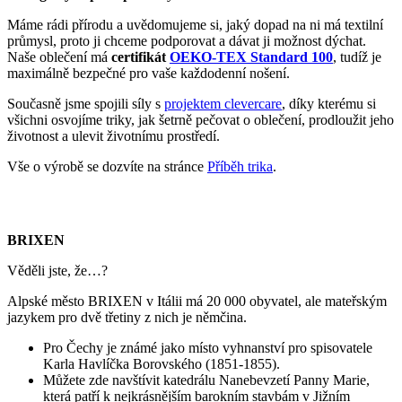
Věděli jste, že…?
Alpské město BRIXEN v Itálii má 20 000 obyvatel, ale mateřským
jazykem pro dvě třetiny z nich je němčina.
Pro Čechy je známé jako místo vyhnanství pro spisovatele
Karla Havlíčka Borovského (1851-1855).
Můžete zde navštívit katedrálu Nanebevzetí Panny Marie,
která patří k nejkrásnějším barokním stavbám v Jižním
Tyrolsku.
Okolí Brixenu je plné vinic a jablečných sadů. Místní vína
jsou svěží a minerální.
Pokud město navštíví triko CityZen, pošlete nám fotku
na:
mailto:kolemsveta@cityzenwear.cz