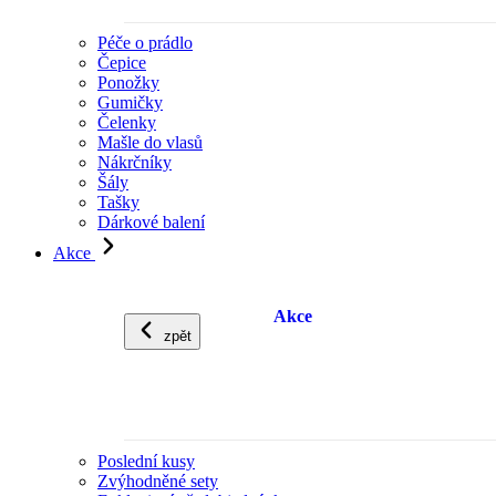
Péče o prádlo
Čepice
Ponožky
Gumičky
Čelenky
Mašle do vlasů
Nákrčníky
Šály
Tašky
Dárkové balení
Akce
Akce
zpět
Poslední kusy
Zvýhodněné sety