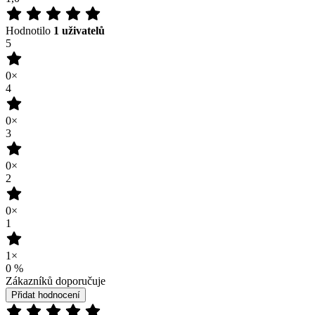
1
1×
0
%
Zákazníků doporučuje
Přidat hodnocení
02.07.2026
Recenze není ověřena
(zdroj: Heureka)
Přidat hodnocení
Vybrali jsme pro vás