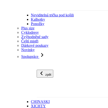
Neviditelná trička pod košili
Kalhotky
Ponožky
Plus size
Cyklodresy
Zvýhodněné sady
Čeští mistři
Dárkové poukazy
Novinky
Spolupráce
zpět
CHINASKI
XICHTY