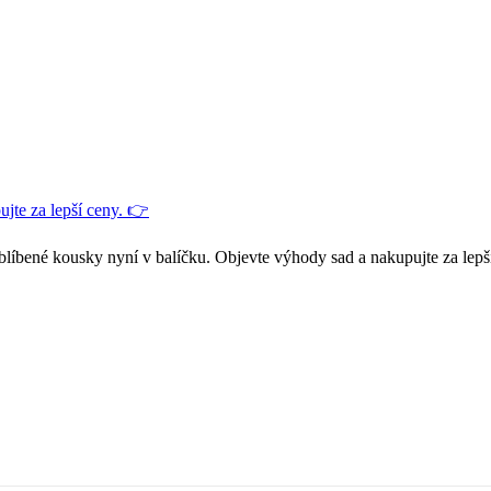
jte za lepší ceny. 👉
blíbené kousky nyní v balíčku. Objevte výhody sad a nakupujte za lepš