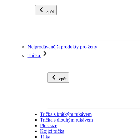
zpět
Nejprodávanější produkty pro ženy
Trička
zpět
Trička s krátkým rukávem
Trička s dlouhým rukávem
Plus size
Kojicí trička
Tílka