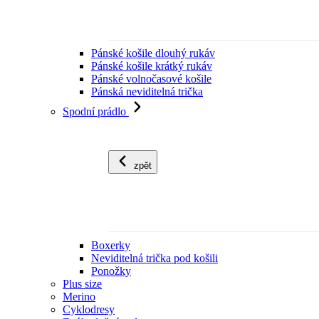
Pánské košile dlouhý rukáv
Pánské košile krátký rukáv
Pánské volnočasové košile
Pánská neviditelná trička
Spodní prádlo
zpět
Boxerky
Neviditelná trička pod košili
Ponožky
Plus size
Merino
Cyklodresy