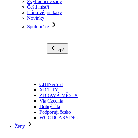
Zvýhodněné sady
Čeští mistři
Dárkové poukazy
Novinky
Spolupráce
zpět
CHINASKI
XICHTY
ZDRAVÁ MĚSTA
Via Czechia
Dobrý táta
Podporuji česko
WOODCARVING
Ženy