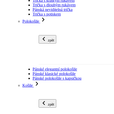
Trička s krátkým rukávem
Trička s dlouhým rukávem
Pánská neviditelná trička
Trička s potiskem
Polokošile
zpět
Pánské elegantní polokošile
Pánské klasické polokošile
Pánské polokošile s kapsičkou
Košile
zpět