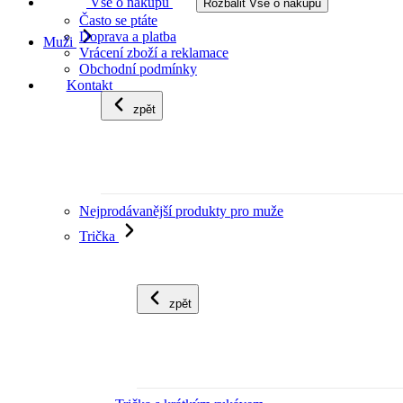
Vše o nákupu
Rozbalit Vše o nákupu
Často se ptáte
Doprava a platba
Muži
Vrácení zboží a reklamace
Obchodní podmínky
Kontakt
zpět
Nejprodávanější produkty pro muže
Trička
zpět