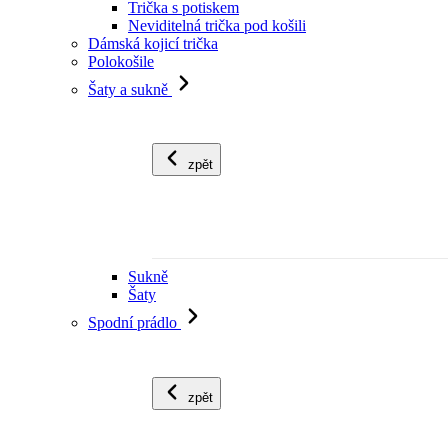
Trička s potiskem
Neviditelná trička pod košili
Dámská kojicí trička
Polokošile
Šaty a sukně
zpět
Sukně
Šaty
Spodní prádlo
zpět