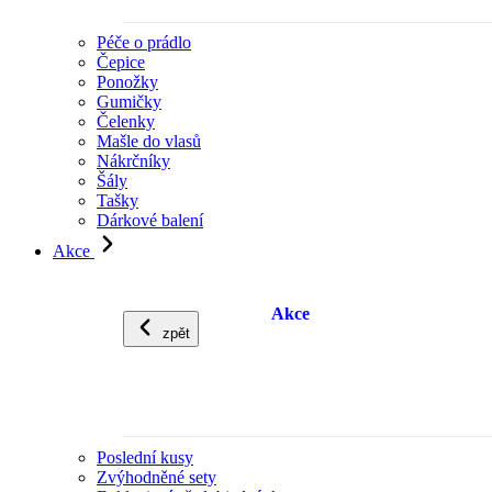
Péče o prádlo
Čepice
Ponožky
Gumičky
Čelenky
Mašle do vlasů
Nákrčníky
Šály
Tašky
Dárkové balení
Akce
Akce
zpět
Poslední kusy
Zvýhodněné sety