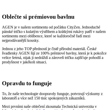
Kód
000-AGE-CMFIL/M
produktu
EAN
8595684023398
Velikost
M
Oblast
Hudba a umění
Barva
Černá
Osobnosti
Filla Emil
Složení
100% bavlna
materiálu
Střih
Klasický / Regular | Bez kapsičky
Výstřih
Do U
Rukáv
Krátký
Pohlaví
Muž
Klíčové
Není vidět pot | Odolá špíně | Snižuje zápach | Silně
vlastnosti
saje | Rychle schne | 100% Prémiová bavlna
Potisk
Ano
Typ
Trička
oblečení
Spolupráce
Čeští mistři
Hodnocení produktu