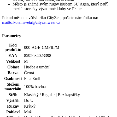
15 500+
pozitivních recenzí
Zákaznická podpora
+420 469 811 310
(Po–Pá 9–16)
dotazy@cityzenwear.cz