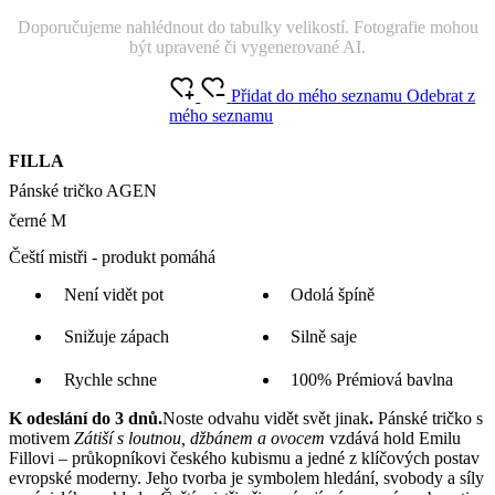
SKLADEM NA PRODEJNĚ
Doprava ZDARMA
od 2 500 Kč
Garance
vrácení peněz
99% spokojenost
na Heurece
15 500+
pozitivních recenzí