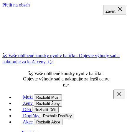
Přejít na obsah
Zavřít
Zavřít
Zavřít
🚀 Vaše oblíbené kousky nyní v balíčku. Objevte výhody sad a
nakupujte za lepší ceny. 👉
🚀 Vaše oblíbené kousky nyní v balíčku.
Objevte výhody sad a nakupujte za lepší ceny.
👉
Muži
Rozbalit Muži
Ženy
Rozbalit Ženy
Děti
Rozbalit Děti
Doplňky
Rozbalit Doplňky
Akce
Rozbalit Akce