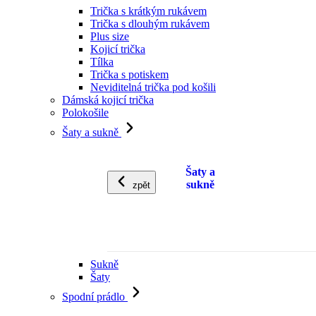
Trička s krátkým rukávem
Trička s dlouhým rukávem
Plus size
Kojicí trička
Tílka
Trička s potiskem
Neviditelná trička pod košili
Dámská kojicí trička
Polokošile
Šaty a sukně
Šaty a
sukně
zpět
Sukně
Šaty
Spodní prádlo