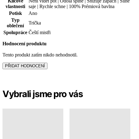
Newsletter
Získejte slevy jen pro přihlášené, buďte informováni o akcích.
Váš e-mail
PŘIHLÁSIT SE K ODBĚRU
Odesláním souhlasíte se
zpracováním osobních údajů
.
Prodejny
O nákupu