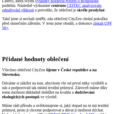
Tento produkt zatím nikdo nehodnotil.
PŘIDAT HODNOCENÍ
Vybrali jsme pro vás
Čeští mistři - produkt
pomáhá