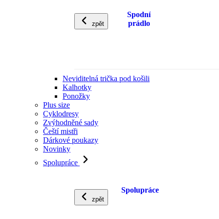
Spodní
prádlo
zpět
Neviditelná trička pod košili
Kalhotky
Ponožky
Plus size
Cyklodresy
Zvýhodněné sady
Čeští mistři
Dárkové poukazy
Novinky
Spolupráce
Spolupráce
zpět