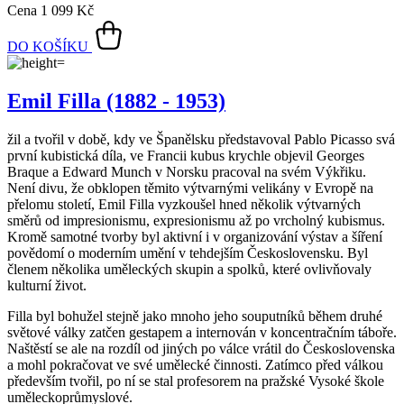
nejprodávanější kousky.
Jednou z jeho TOP předností je čistě přírodní materiál. České
švadlenky AGEN šijí ze 100% prémiové bavlny, která je k pokožce
velice šetrná, nijak ji nedráždí a zároveň tričku zajišťuje pohodlí a
prodyšnost v jakékoli situaci.
Opravdu to funguje
To, že naše technologie doopravdy funguje, potvrzují výzkumy z
laboratoří a více než 150 tisíc spokojených zákazníků.
Mezi prvními naše oblečení zkoumala Technická univerzita v
Liberci, která svými
výsledky pozitivní tvrzení o technologii
podtrhla. Následně výzkumné
centrum
CEITEC analyzovalo
odpařování vlhkosti
a potvrdilo, že oblečení je
skvěle prodyšné
.
Také jsme si nechali změřit, zda oblečení CityZen chrání pokožku
před slunečním zářením. V testu jsme obstáli, a dokonce
získali UPF
50+
.