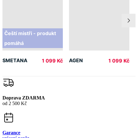
O nás
Doprava
Platba
V médiích
Ocenění
© 2026 CityZen
| vytvořil
emorfiq