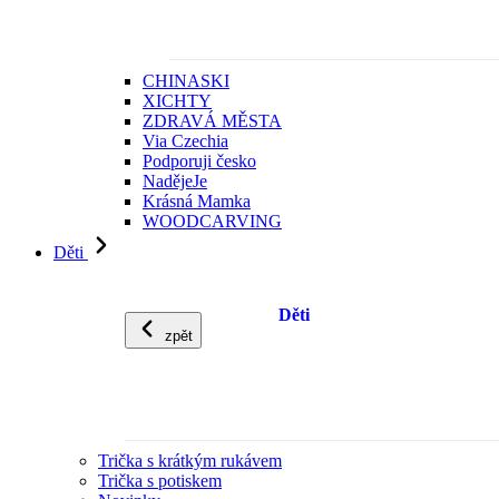
CHINASKI
XICHTY
ZDRAVÁ MĚSTA
Via Czechia
Podporuji česko
NadějeJe
Krásná Mamka
WOODCARVING
Děti
Děti
zpět
Trička s krátkým rukávem
Trička s potiskem