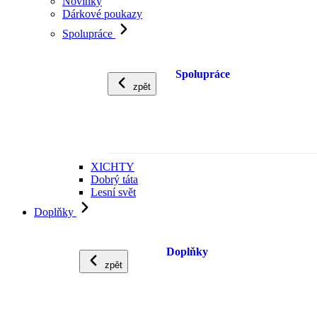
Novinky
Dárkové poukazy
Spolupráce
Spolupráce
zpět
XICHTY
Dobrý táta
Lesní svět
Doplňky
Doplňky
zpět