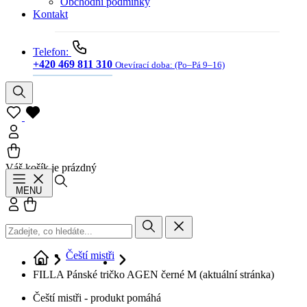
Obchodní podmínky
Kontakt
Telefon:
+420 469 811 310
Otevírací doba:
(Po–Pá 9–16)
Váš košík je prázdný
Hledat
MENU
Přihlásit se
Košík
Čeští mistři
FILLA Pánské tričko AGEN černé M
(aktuální stránka)
Čeští mistři - produkt pomáhá