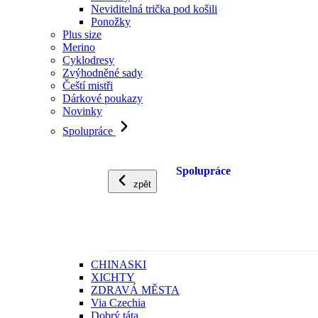
Neviditelná trička pod košili
Ponožky
Plus size
Merino
Cyklodresy
Zvýhodněné sady
Čeští mistři
Dárkové poukazy
Novinky
Spolupráce
Spolupráce
zpět
CHINASKI
XICHTY
ZDRAVÁ MĚSTA
Via Czechia
Dobrý táta