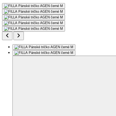
Doporučujeme nahlédnout do tabulky velikostí. Fotografie mohou
být upravené či vygenerované AI.
Přidat do mého seznamu
Odebrat z
mého seznamu
FILLA