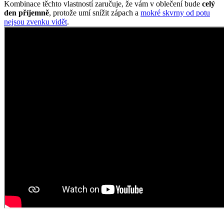
AGEN
Věděli jste, že...?
Agen je město v jihozápadní Francii, ve kterém žije cca 35 tis.
obyvatel. Má strategickou polohu mezi městy Bordeaux a Toulouse
na řece Garonne.
Zajímavosti:
Město založili Římané pod názvem Aginum a má bohatou
antickou i středověkou historii.
Jsou zde rozsáhlé švestkové sady, v současnosti opouští
továrny 35 000 tun sušených švestek.
Město je známé svým rugby klubem SU Agen, který patří
mezi historicky významné kluby ve Francii.
Pokud město navštíví triko CityZen, pošlete nám fotku na:
mailto:kolemsveta@cityzenwear.cz
Parametry