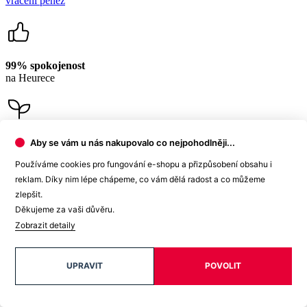
Zavřít
Skladem na prodejně
FILLA Pánské tričko AGEN černé M
Velikost: M
1 099 Kč
Vyhledat prodejnu
Aby se vám u nás nakupovalo co nejpohodlněji...
Používáme cookies pro fungování e-shopu a přizpůsobení obsahu i
reklam. Díky nim lépe chápeme, co vám dělá radost a co můžeme
zlepšit.
Prodejna Brno
Děkujeme za vaši důvěru.
Zobrazit detaily
OC Olympia Brno
U Dálnice 777
664 42 Modřice
UPRAVIT
POVOLIT
+420 739 680 730
Skladem 3 kusy