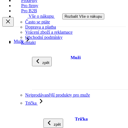
Prodejny
Pro firmy
Pro B2B
Vše o nákupu
Rozbalit Vše o nákupu
Často se ptáte
Doprava a platba
Vrácení zboží a reklamace
Obchodní podmínky
Muži
Kontakt
Muži
zpět
Nejprodávanější produkty pro muže
Trička
Trička
zpět