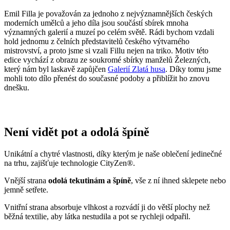
Přidané hodnoty oblečení
Všechno oblečení CityZen
šijeme v České republice a na
Slovensku
.
Dáváme si záležet na tom, abychom vše od první nitky vyráběli u
nás a podporovali tak místní textilní průmysl. Zároveň máme díky
tomu možnost důkladně dohlížet na kvalitu a
dodržování
ekologických postupů
ve výrobě.
Máme rádi přírodu a uvědomujeme si, jaký dopad na ni má textilní
průmysl, proto ji chceme podporovat a dávat ji možnost dýchat.
Naše oblečení má
certifikát
OEKO-TEX Standard 100
, tudíž je
maximálně bezpečné pro vaše každodenní nošení.
Současně jsme spojili síly s
projektem clevercare
, díky kterému si
všichni osvojíme triky, jak šetrně pečovat o oblečení, prodloužit jeho
životnost a ulevit životnímu prostředí.
Vše o výrobě se dozvíte na stránce
Příběh trika
.