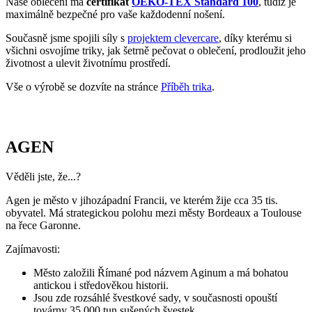
SMETANA
AGEN
1 099 Kč
1 099 Kč
Doprava ZDARMA
od 2 500 Kč
Garance
vrácení peněz
99% spokojenost
na Heurece