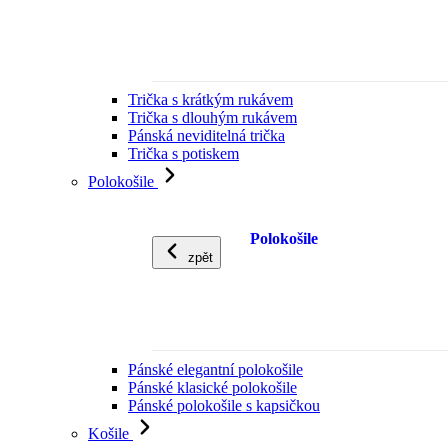
Trička s krátkým rukávem
Trička s dlouhým rukávem
Pánská neviditelná trička
Trička s potiskem
Polokošile
Polokošile
zpět
Pánské elegantní polokošile
Pánské klasické polokošile
Pánské polokošile s kapsičkou
Košile