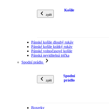
Košile
zpět
Pánské košile dlouhý rukáv
Pánské košile krátký rukáv
Pánské volnočasové košile
Pánská neviditelná trička
Spodní prádlo
Spodní
prádlo
zpět
Boxerky