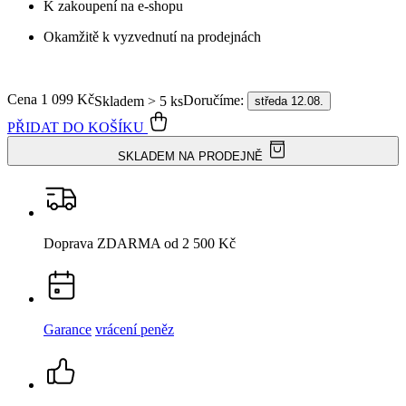
dnešku.
Není vidět pot a odolá špíně
Unikátní a chytré vlastnosti, díky kterým je naše oblečení jedinečné
na trhu, zajišťuje technologie CityZen®.
Vnější strana
odolá tekutinám a špíně
, vše z ní ihned sklepete nebo
jemně setřete.
Vnitřní strana absorbuje vlhkost a rozvádí ji do větší plochy než
běžná textilie, aby látka nestudila a pot se rychleji odpařil.
Kombinace těchto vlastností zaručuje, že vám v oblečení bude
celý
den příjemně
, protože umí snížit zápach a
mokré skvrny od potu
nejsou zvenku vidět
.