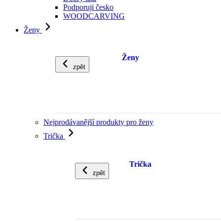
Podporuji česko
WOODCARVING
Ženy
Ženy
zpět
Nejprodávanější produkty pro ženy
Trička
Trička
zpět