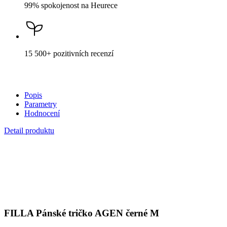
Oblečte si prémiovou bavlnu
AGEN je v našem sortimentu od počátku CityZen. Jednoduché
pánské tričko s kulatým výstřihem a krátkými rukávy patří v našem
sortimentu mezi oblíbence, které se každoročně řadí mezi