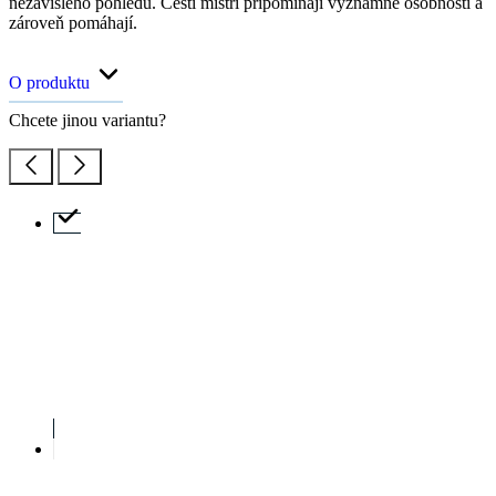
Popis
Parametry
Hodnocení
Detail produktu
FILLA
Pánské tričko AGEN černé M
Cena
1 099 Kč
DO KOŠÍKU
Emil Filla (1882 - 1953)