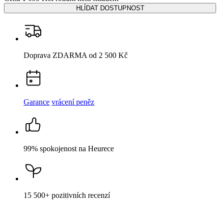
99% spokojenost
na Heurece
15 500+
pozitivních recenzí
Popis
Parametry
Hodnocení
Detail produktu
KAŠPAR
Pánské tričko AGEN navy Letadla L