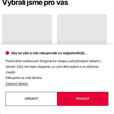
KRÁL
AGEN
1 099 Kč
1 099 Kč
Doprava ZDARMA
od 2 500 Kč
Aby se vám u nás nakupovalo co nejpohodlněji...
Používáme cookies pro fungování e-shopu a přizpůsobení obsahu i
reklam. Díky nim lépe chápeme, co vám dělá radost a co můžeme
Garance
zlepšit.
vrácení peněz
Děkujeme za vaši důvěru.
Zobrazit detaily
UPRAVIT
POVOLIT
99% spokojenost
na Heurece