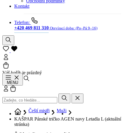
Obchodní podmínky
Kontakt
Telefon:
+420 469 811 310
Otevírací doba:
(Po–Pá 9–16)
Váš košík je prázdný
Hledat
MENU
Přihlásit se
Košík
Čeští mistři
Muži
KAŠPAR Pánské tričko AGEN navy Letadla L
(aktuální
stránka)