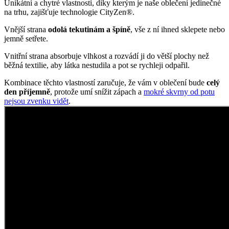
Oblečte si prémiovou bavlnu
AGEN je v našem sortimentu od počátku CityZen. Jednoduché
pánské tričko s kulatým výstřihem a krátkými rukávy patří v našem
sortimentu mezi oblíbence, které se každoročně řadí mezi