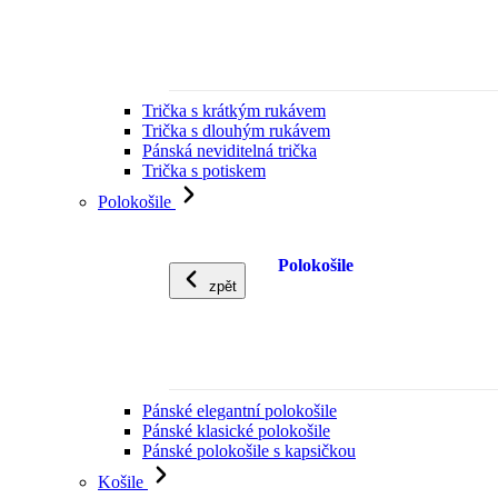
Trička s krátkým rukávem
Trička s dlouhým rukávem
Pánská neviditelná trička
Trička s potiskem
Polokošile
Polokošile
zpět
Pánské elegantní polokošile
Pánské klasické polokošile
Pánské polokošile s kapsičkou
Košile