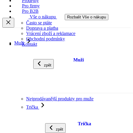
Prodejny
Pro firmy
Pro B2B
Vše o nákupu
Rozbalit Vše o nákupu
Často se ptáte
Doprava a platba
Vrácení zboží a reklamace
Obchodní podmínky
Muži
Kontakt
Muži
zpět
Nejprodávanější produkty pro muže
Trička
Trička
zpět