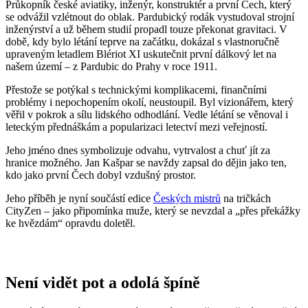
CityZen – jako připomínka muže, který se nevzdal a „přes překážky
ke hvězdám“ opravdu doletěl.
Není vidět pot a odolá špíně
Unikátní a chytré vlastnosti, díky kterým je naše oblečení jedinečné
na trhu, zajišťuje technologie CityZen®.
Vnější strana
odolá tekutinám a špíně
, vše z ní ihned sklepete nebo
jemně setřete.
Vnitřní strana absorbuje vlhkost a rozvádí ji do větší plochy než
běžná textilie, aby látka nestudila a pot se rychleji odpařil.
Kombinace těchto vlastností zaručuje, že vám v oblečení bude
celý
den příjemně
, protože umí snížit zápach a
mokré skvrny od potu
nejsou zvenku vidět
.