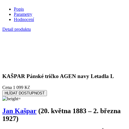
Cena
1 099 Kč
HLÍDAT DOSTUPNOST
Jan Kašpar
(20. května 1883 – 2. března
1927)
Průkopník české aviatiky, inženýr, konstruktér a první Čech, který
se odvážil vzlétnout do oblak. Pardubický rodák vystudoval strojní
inženýrství a už během studií propadl touze překonat gravitaci. V
době, kdy bylo létání teprve na začátku, dokázal s vlastnoručně
upraveným letadlem Blériot XI uskutečnit první dálkový let na
našem území – z Pardubic do Prahy v roce 1911.
Přestože se potýkal s technickými komplikacemi, finančními
problémy i nepochopením okolí, neustoupil. Byl vizionářem, který
věřil v pokrok a sílu lidského odhodlání. Vedle létání se věnoval i
leteckým přednáškám a popularizaci letectví mezi veřejností.
Jeho jméno dnes symbolizuje odvahu, vytrvalost a chuť jít za
hranice možného. Jan Kašpar se navždy zapsal do dějin jako ten,
kdo jako první Čech dobyl vzdušný prostor.
Jeho příběh je nyní součástí edice
Českých mistrů
na tričkách