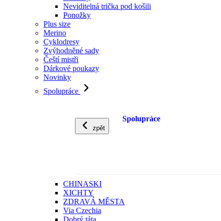
Neviditelná trička pod košili
Ponožky
Plus size
Merino
Cyklodresy
Zvýhodněné sady
Čeští mistři
Dárkové poukazy
Novinky
Spolupráce
Spolupráce
zpět
CHINASKI
XICHTY
ZDRAVÁ MĚSTA
Via Czechia
Dobrý táta