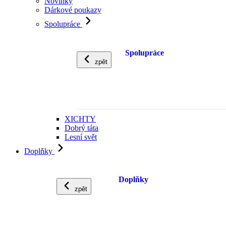
Novinky
Dárkové poukazy
Spolupráce
Spolupráce
zpět
XICHTY
Dobrý táta
Lesní svět
Doplňky
Doplňky
zpět