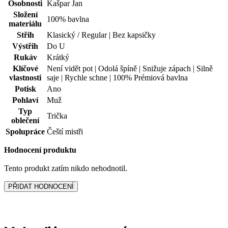
Tento produkt zatím nikdo nehodnotil.
PŘIDAT HODNOCENÍ
Vybrali jsme pro vás
Čeští mistři - produkt
pomáhá
TAKÉ V PLUS SIZE