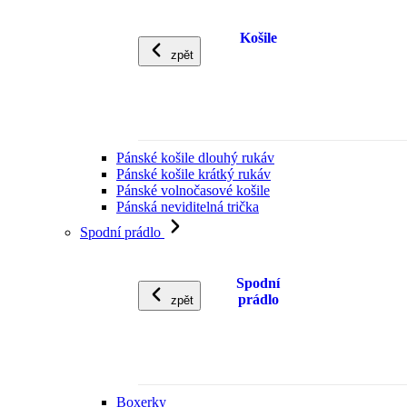
Košile
zpět
Pánské košile dlouhý rukáv
Pánské košile krátký rukáv
Pánské volnočasové košile
Pánská neviditelná trička
Spodní prádlo
Spodní
prádlo
zpět
Boxerky