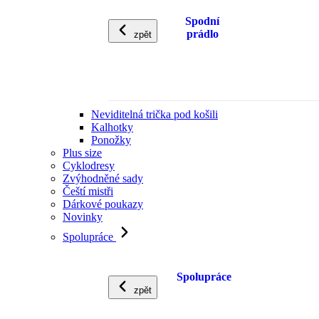
Spodní
prádlo
zpět
Neviditelná trička pod košili
Kalhotky
Ponožky
Plus size
Cyklodresy
Zvýhodněné sady
Čeští mistři
Dárkové poukazy
Novinky
Spolupráce
Spolupráce
zpět