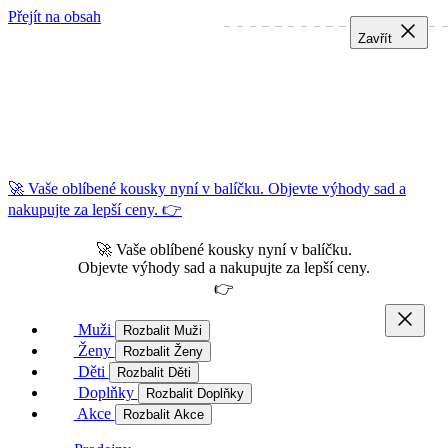
Přejít na obsah
Zavřít
Zavřít
Zavřít
🚀 Vaše oblíbené kousky nyní v balíčku. Objevte výhody sad a
nakupujte za lepší ceny. 👉
🚀 Vaše oblíbené kousky nyní v balíčku.
Objevte výhody sad a nakupujte za lepší ceny.
👉
Muži
Rozbalit Muži
Ženy
Rozbalit Ženy
Děti
Rozbalit Děti
Doplňky
Rozbalit Doplňky
Akce
Rozbalit Akce