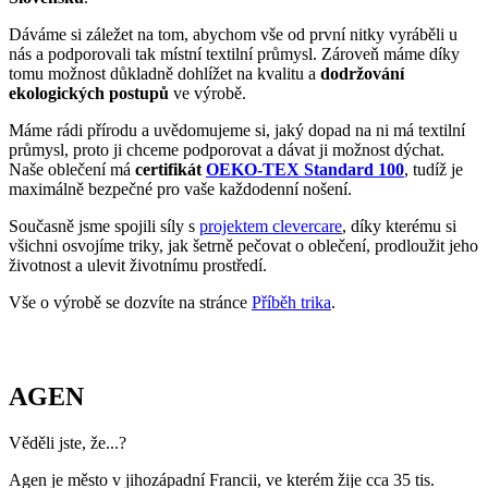
AGEN
Věděli jste, že...?
Agen je město v jihozápadní Francii, ve kterém žije cca 35 tis.
obyvatel. Má strategickou polohu mezi městy Bordeaux a Toulouse
na řece Garonne.
Zajímavosti:
Město založili Římané pod názvem Aginum a má bohatou
antickou i středověkou historii.
Jsou zde rozsáhlé švestkové sady, v současnosti opouští
továrny 35 000 tun sušených švestek.
Město je známé svým rugby klubem SU Agen, který patří
mezi historicky významné kluby ve Francii.
Pokud město navštíví triko CityZen, pošlete nám fotku na:
kolemsveta@cityzenwear.cz
Parametry