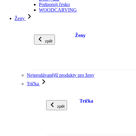
Podporuji česko
WOODCARVING
Ženy
Ženy
zpět
Nejprodávanější produkty pro ženy
Trička
Trička
zpět