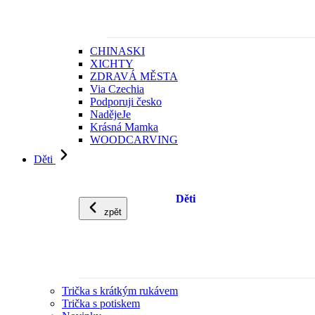
CHINASKI
XICHTY
ZDRAVÁ MĚSTA
Via Czechia
Podporuji česko
NadějeJe
Krásná Mamka
WOODCARVING
Děti
Děti
zpět
Trička s krátkým rukávem
Trička s potiskem