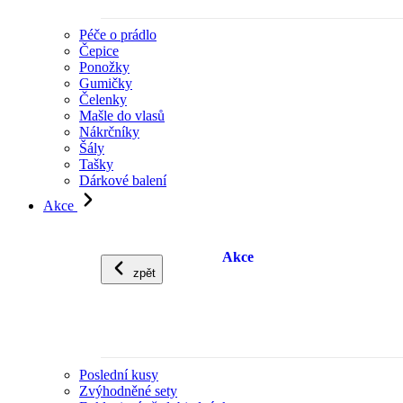
Péče o prádlo
Čepice
Ponožky
Gumičky
Čelenky
Mašle do vlasů
Nákrčníky
Šály
Tašky
Dárkové balení
Akce
Akce
zpět
Poslední kusy
Zvýhodněné sety