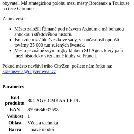
Kód
804-AGE-CMKAS-LET/L
produktu
EAN
8595684032598
Velikost
L
Oblast
Věda a technika
Barva
Tmavě modrá
Osobnosti
Kašpar Jan
Složení
100% bavlna
materiálu
Střih
Klasický / Regular | Bez kapsičky
Výstřih
Do U
Rukáv
Krátký
Klíčové
Není vidět pot | Odolá špíně | Snižuje zápach | Silně
vlastnosti
saje | Rychle schne | 100% Prémiová bavlna
Potisk
Ano
Pohlaví
Muž
Typ
Trička
oblečení
Spolupráce
Čeští mistři
Hodnocení produktu