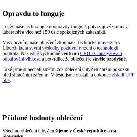
Přidané hodnoty oblečení
Všechno oblečení CityZen
šijeme v České republice a na
Slovensku
.
Dáváme si záležet na tom, abychom vše od první nitky vyráběli u
nás a podporovali tak místní textilní průmysl. Zároveň máme díky
tomu možnost důkladně dohlížet na kvalitu a
dodržování
ekologických postupů
ve výrobě.
Máme rádi přírodu a uvědomujeme si, jaký dopad na ni má textilní
průmysl, proto ji chceme podporovat a dávat ji možnost dýchat.
Naše oblečení má
certifikát
OEKO-TEX Standard 100
, tudíž je
maximálně bezpečné pro vaše každodenní nošení.
Současně jsme spojili síly s
projektem clevercare
, díky kterému si
všichni osvojíme triky, jak šetrně pečovat o oblečení, prodloužit jeho
životnost a ulevit životnímu prostředí.
Vše o výrobě se dozvíte na stránce
Příběh trika
.