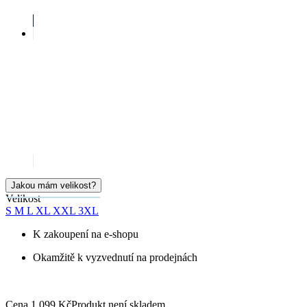
S
M
L
XL
XXL
3XL
K zakoupení na e-shopu
Okamžitě k vyzvednutí na prodejnách
Cena
1 099 Kč
Produkt není skladem
HLÍDAT DOSTUPNOST
Doprava ZDARMA
od 2 500 Kč
Garance
vrácení peněz