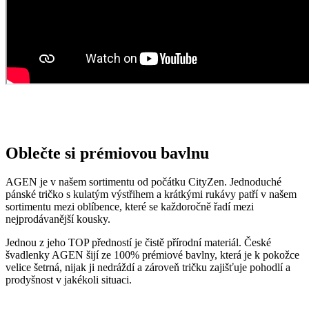
nejprodávanější kousky.
Jednou z jeho TOP předností je čistě přírodní materiál. České
švadlenky AGEN šijí ze 100% prémiové bavlny, která je k pokožce
velice šetrná, nijak ji nedráždí a zároveň tričku zajišťuje pohodlí a
prodyšnost v jakékoli situaci.
Opravdu to funguje
To, že naše technologie doopravdy funguje, potvrzují výzkumy z
laboratoří a více než 150 tisíc spokojených zákazníků.
Mezi prvními naše oblečení zkoumala Technická univerzita v
Liberci, která svými
výsledky pozitivní tvrzení o technologii
podtrhla. Následně výzkumné
centrum
CEITEC analyzovalo
odpařování vlhkosti
a potvrdilo, že oblečení je
skvěle prodyšné
.
Také jsme si nechali změřit, zda oblečení CityZen chrání pokožku
před slunečním zářením. V testu jsme obstáli, a dokonce
získali UPF
50+
.