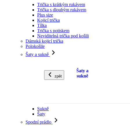
Trička s krátkým rukávem
Trička s dlouhým rukávem
Plus size
Kojicí trička
Tílka
Trička s potiskem
Neviditelná trička pod košili
Dámská kojicí trička
Polokošile
Šaty a sukně
Šaty a
sukně
zpět
Sukně
Šaty
Spodní prádlo