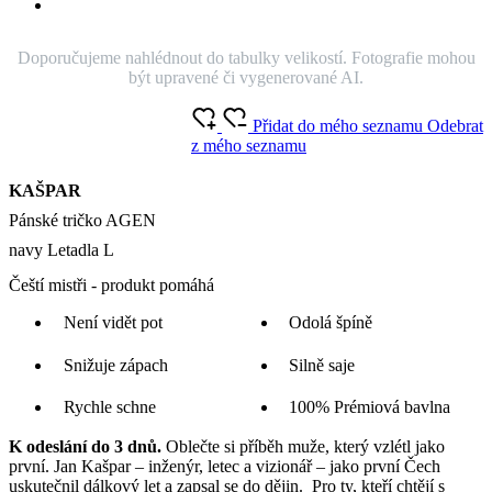
Doporučujeme nahlédnout do tabulky velikostí. Fotografie mohou
být upravené či vygenerované AI.
Přidat do mého seznamu
Odebrat
z mého seznamu
KAŠPAR
Pánské tričko AGEN
navy Letadla L
Čeští mistři - produkt pomáhá
Není vidět pot
Odolá špíně
Snižuje zápach
Silně saje
Rychle schne
100% Prémiová bavlna
K odeslání do 3 dnů.
Oblečte si příběh muže, který vzlétl jako
první. Jan Kašpar – inženýr, letec a vizionář – jako první Čech
uskutečnil dálkový let a zapsal se do dějin. Pro ty, kteří chtějí s